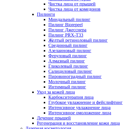
Чистка лица от прыщей
Чистка лица от комедонов
Пилинги
Миндальный пилинг
Пилинг Biorepeel
Пилинг Джесснера
Пилинг PRX-T33
Желтый ретиноловый пилинг
Срединный пилинг
Азелаиновый пилинг
Феруловый пилинг
Алмазный пилинг
Гликолевый пилинг
Салициловый пилинг
Пировиноградный пилинг
Молочный пилинг
Интимный пилинг
Уход за кожей лица
Карбокситерапия лица
Глубокое увлажнение и фейслифтинг
Интенсивное увлажнение лица
Интенсивное омоложение лица
Лечение прыщей
Регенерация и восстановление кожи лица
Лазерная косметология