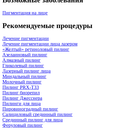
Возможные заболевания
Пигментация на лице
Рекомендуемые процедуры
Лечение пигментации
Лечение пигментации лица лазером
«Желтый» ретиноловый пилинг
Азелаиновый пилинг
Алмазный пилинг
Гликолевый пилинг
Лазерный пилинг лица
Миндальный пилинг
Молочный пилинг
Пилинг PRX-T33
Пилинг биорепил
Пилинг Джесснера
Пилинги для лица
Пировиноградный пилинг
Салициловый срединный пилинг
Срединный пилинг для лица
Феруловый пилинг