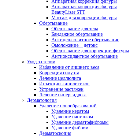
Аппаратная коррекция фигуры
Аппаратная коррекция фигуры
BeautyLizer STT
Массаж для коррекции фигуры
Обертывание
Обертывание для тела
Бандажное обертывание
Антицеллюлитное обертывание
Омоложение + детокс
Обертывание для коррекции фигуры
Антиоксидантное обертывание
Уход за телом
Избавление от лишнего веса
Коррекция силуэта
Лечение целлюлита
Инъекции липолитиков
Устранение растяжек
Лечение гипергидроза
Дерматология
Удаление новообразований
Удаление кератом
Удаление папиллом
Удаление дерматофибромы
Удаление фибром
Дерматоскопия