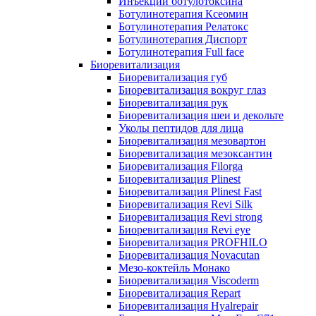
Инъекции ботулотоксина
Ботулинотерапия Ксеомин
Ботулинотерапия Релатокс
Ботулинотерапия Диспорт
Ботулинотерапия Full face
Биоревитализация
Биоревитализация губ
Биоревитализация вокруг глаз
Биоревитализация рук
Биоревитализация шеи и декольте
Уколы пептидов для лица
Биоревитализация мезовартон
Биоревитализация мезоксантин
Биоревитализация Filorga
Биоревитализация Plinest
Биоревитализация Plinest Fast
Биоревитализация Revi Silk
Биоревитализация Revi strong
Биоревитализация Revi eye
Биоревитализация PROFHILO
Биоревитализация Novacutan
Мезо-коктейль Монако
Биоревитализация Viscoderm
Биоревитализация Repart
Биоревитализация Hyalrepair