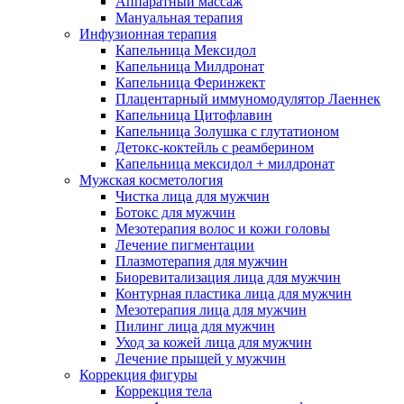
Аппаратный массаж
Мануальная терапия
Инфузионная терапия
Капельница Мексидол
Капельница Милдронат
Капельница Феринжект
Плацентарный иммуномодулятор Лаеннек
Капельница Цитофлавин
Капельница Золушка с глутатионом
Детокс-коктейль с реамберином
Капельница мексидол + милдронат
Мужская косметология
Чистка лица для мужчин
Ботокс для мужчин
Мезотерапия волос и кожи головы
Лечение пигментации
Плазмотерапия для мужчин
Биоревитализация лица для мужчин
Контурная пластика лица для мужчин
Мезотерапия лица для мужчин
Пилинг лица для мужчин
Уход за кожей лица для мужчин
Лечение прыщей у мужчин
Коррекция фигуры
Коррекция тела