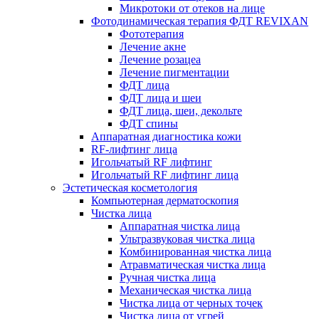
Микротоки от отеков на лице
Фотодинамическая терапия ФДТ REVIXAN
Фототерапия
Лечение акне
Лечение розацеа
Лечение пигментации
ФДТ лица
ФДТ лица и шеи
ФДТ лица, шеи, декольте
ФДТ спины
Аппаратная диагностика кожи
RF-лифтинг лица
Игольчатый RF лифтинг
Игольчатый RF лифтинг лица
Эстетическая косметология
Компьютерная дерматоскопия
Чистка лица
Аппаратная чистка лица
Ультразвуковая чистка лица
Комбинированная чистка лица
Атравматическая чистка лица
Ручная чистка лица
Механическая чистка лица
Чистка лица от черных точек
Чистка лица от угрей