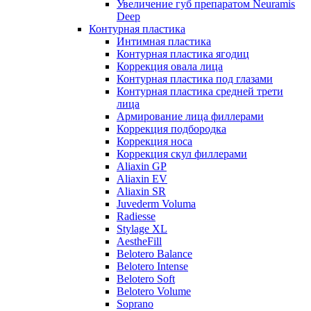
Увеличение губ препаратом Neuramis
Deep
Контурная пластика
Интимная пластика
Контурная пластика ягодиц
Коррекция овала лица
Контурная пластика под глазами
Контурная пластика средней трети
лица
Армирование лица филлерами
Коррекция подбородка
Коррекция носа
Коррекция скул филлерами
Aliaxin GP
Aliaxin EV
Aliaxin SR
Juvederm Voluma
Radiesse
Stylage XL
AestheFill
Belotero Balance
Belotero Intense
Belotero Soft
Belotero Volume
Soprano