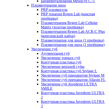
Биоревитализация MesoEye C71
Плазмотерапия лица
PRP плазмогель
PRP терапия Regen Lab (красная
пробирка)
Плазмотерапия Regen Lab Cellular
Matrix (золотая пробирка)
Плазмотерапия Regen Lab ACR-C Plus
(королевский набор)
Плазмотерапия для лица (1 пробирка)
Плазмотерапия для лица (2 пробирки)
Увеличение губ
Аугментация губ
Увеличение тонких губ
Контурная пластика губ
Увеличение верхней губы
Контурная пластика губ Stylage L
Увеличение губ препаратом Stylage M
Увеличение губ препаратом Aliaxin FL
Увеличение губ Juvederm ULTRA
SMILE
Контурная пластика Juvederm ULTRA
2
Контурная пластика Juvederm ULTRA
3