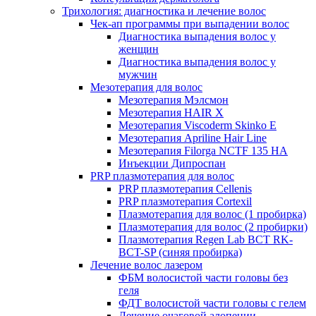
Трихология: диагностика и лечение волос
Чек-ап программы при выпадении волос
Диагностика выпадения волос у
женщин
Диагностика выпадения волос у
мужчин
Мезотерапия для волос
Мезотерапия Мэлсмон
Мезотерапия HAIR X
Мезотерапия Viscoderm Skinko E
Мезотерапия Apriline Hair Line
Мезотерапия Filorga NCTF 135 HA
Инъекции Дипроспан
PRP плазмотерапия для волос
PRP плазмотерапия Cellenis
PRP плазмотерапия Cortexil
Плазмотерапия для волос (1 пробирка)
Плазмотерапия для волос (2 пробирки)
Плазмотерапия Regen Lab BCT RK-
BCT-SP (синяя пробирка)
Лечение волос лазером
ФБМ волосистой части головы без
геля
ФДТ волосистой части головы с гелем
Лечение очаговой алопеции