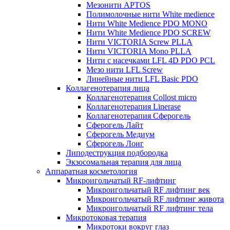
Мезонити APTOS
Полимолочные нити White medience
Нити White Medience PDO MONO
Нити White Medience PDO SCREW
Нити VICTORIA Screw PLLA
Нити VICTORIA Mono PLLA
Нити с насечками LFL 4D PDO PCL
Мезо нити LFL Screw
Линейные нити LFL Basic PDO
Коллагенотерапия лица
Коллагенотерапия Collost micro
Коллагенотерапия Linerase
Коллагенотерапия Сферогель
Сферогель Лайт
Сферогель Медиум
Сферогель Лонг
Липодеструкция подбородка
Экзосомальная терапия для лица
Аппаратная косметология
Микроигольчатый RF-лифтинг
Микроигольчатый RF лифтинг век
Микроигольчатый RF лифтинг живота
Микроигольчатый RF лифтинг тела
Микротоковая терапия
Микротоки вокруг глаз