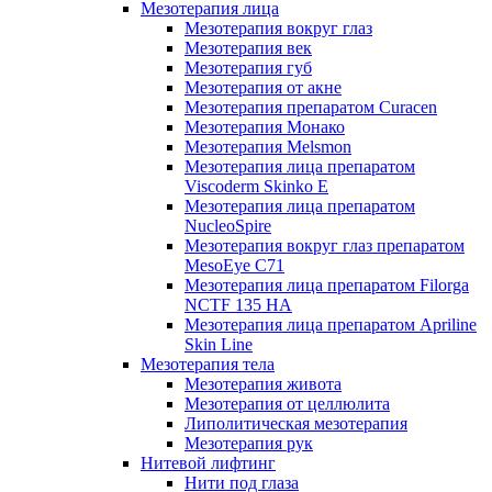
Мезотерапия лица
Мезотерапия вокруг глаз
Мезотерапия век
Мезотерапия губ
Мезотерапия от акне
Мезотерапия препаратом Curacen
Мезотерапия Монако
Мезотерапия Melsmon
Мезотерапия лица препаратом
Viscoderm Skinko E
Мезотерапия лица препаратом
NucleoSpire
Мезотерапия вокруг глаз препаратом
MesoEye С71
Мезотерапия лица препаратом Filorga
NCTF 135 HA
Мезотерапия лица препаратом Apriline
Skin Line
Мезотерапия тела
Мезотерапия живота
Мезотерапия от целлюлита
Липолитическая мезотерапия
Мезотерапия рук
Нитевой лифтинг
Нити под глаза