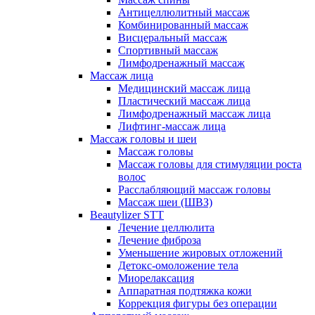
Антицеллюлитный массаж
Комбинированный массаж
Висцеральный массаж
Спортивный массаж
Лимфодренажный массаж
Массаж лица
Медицинский массаж лица
Пластический массаж лица
Лимфодренажный массаж лица
Лифтинг-массаж лица
Массаж головы и шеи
Массаж головы
Массаж головы для стимуляции роста
волос
Расслабляющий массаж головы
Массаж шеи (ШВЗ)
Beautylizer STT
Лечение целлюлита
Лечение фиброза
Уменьшение жировых отложений
Детокс-омоложение тела
Миорелаксация
Аппаратная подтяжка кожи
Коррекция фигуры без операции