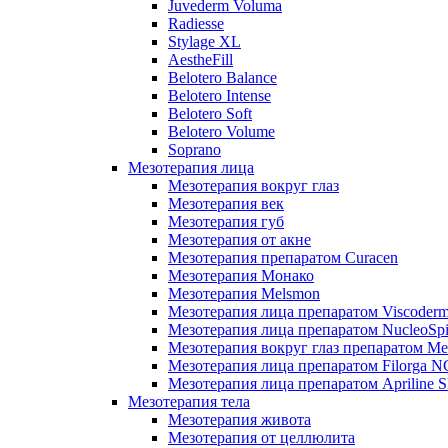
Juvederm Voluma
Radiesse
Stylage XL
AestheFill
Belotero Balance
Belotero Intense
Belotero Soft
Belotero Volume
Soprano
Мезотерапия лица
Мезотерапия вокруг глаз
Мезотерапия век
Мезотерапия губ
Мезотерапия от акне
Мезотерапия препаратом Curacen
Мезотерапия Монако
Мезотерапия Melsmon
Мезотерапия лица препаратом Viscoderm
Мезотерапия лица препаратом NucleoSpi
Мезотерапия вокруг глаз препаратом M
Мезотерапия лица препаратом Filorga 
Мезотерапия лица препаратом Apriline S
Мезотерапия тела
Мезотерапия живота
Мезотерапия от целлюлита