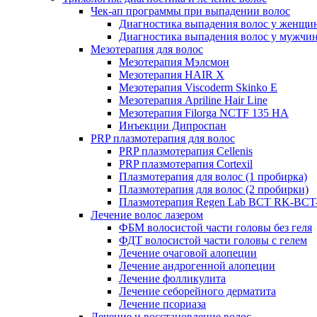
Чек-ап программы при выпадении волос
Диагностика выпадения волос у женщи
Диагностика выпадения волос у мужчи
Мезотерапия для волос
Мезотерапия Мэлсмон
Мезотерапия HAIR X
Мезотерапия Viscoderm Skinko E
Мезотерапия Apriline Hair Line
Мезотерапия Filorga NCTF 135 HA
Инъекции Дипроспан
PRP плазмотерапия для волос
PRP плазмотерапия Cellenis
PRP плазмотерапия Cortexil
Плазмотерапия для волос (1 пробирка)
Плазмотерапия для волос (2 пробирки)
Плазмотерапия Regen Lab BCT RK-BCT-
Лечение волос лазером
ФБМ волосистой части головы без геля
ФДТ волосистой части головы с гелем
Лечение очаговой алопеции
Лечение андрогенной алопеции
Лечение фолликулита
Лечение себорейного дерматита
Лечение псориаза
Лечение и восстановление волос