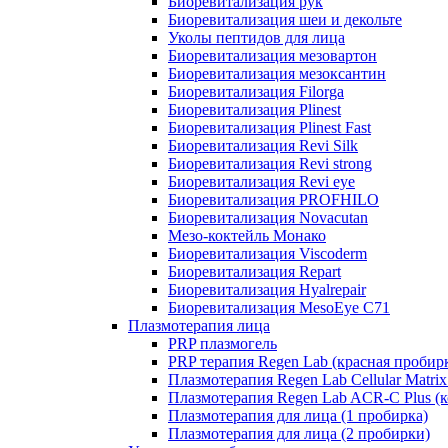
Биоревитализация рук
Биоревитализация шеи и декольте
Уколы пептидов для лица
Биоревитализация мезовартон
Биоревитализация мезоксантин
Биоревитализация Filorga
Биоревитализация Plinest
Биоревитализация Plinest Fast
Биоревитализация Revi Silk
Биоревитализация Revi strong
Биоревитализация Revi eye
Биоревитализация PROFHILO
Биоревитализация Novacutan
Мезо-коктейль Монако
Биоревитализация Viscoderm
Биоревитализация Repart
Биоревитализация Hyalrepair
Биоревитализация MesoEye C71
Плазмотерапия лица
PRP плазмогель
PRP терапия Regen Lab (красная пробир
Плазмотерапия Regen Lab Cellular Matrix
Плазмотерапия Regen Lab ACR-C Plus (к
Плазмотерапия для лица (1 пробирка)
Плазмотерапия для лица (2 пробирки)