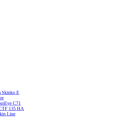
 Skinko E
re
esoEye С71
NCTF 135 HA
kin Line