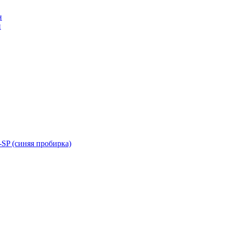
н
н
SP (синяя пробирка)