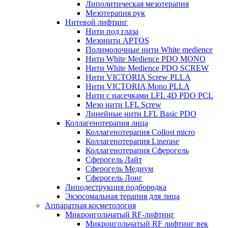
Липолитическая мезотерапия
Мезотерапия рук
Нитевой лифтинг
Нити под глаза
Мезонити APTOS
Полимолочные нити White medience
Нити White Medience PDO MONO
Нити White Medience PDO SCREW
Нити VICTORIA Screw PLLA
Нити VICTORIA Mono PLLA
Нити с насечками LFL 4D PDO PCL
Мезо нити LFL Screw
Линейные нити LFL Basic PDO
Коллагенотерапия лица
Коллагенотерапия Collost micro
Коллагенотерапия Linerase
Коллагенотерапия Сферогель
Сферогель Лайт
Сферогель Медиум
Сферогель Лонг
Липодеструкция подбородка
Экзосомальная терапия для лица
Аппаратная косметология
Микроигольчатый RF-лифтинг
Микроигольчатый RF лифтинг век