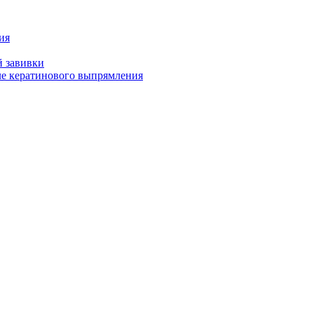
ия
й завивки
ле кератинового выпрямления