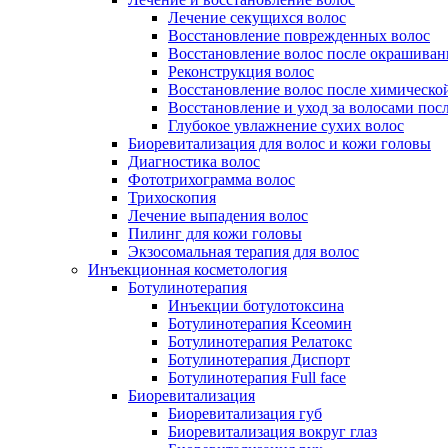
Лечение секущихся волос
Восстановление поврежденных волос
Восстановление волос после окрашиван
Реконструкция волос
Восстановление волос после химическо
Восстановление и уход за волосами пос
Глубокое увлажнение сухих волос
Биоревитализация для волос и кожи головы
Диагностика волос
Фототрихограмма волос
Трихоскопия
Лечение выпадения волос
Пилинг для кожи головы
Экзосомальная терапия для волос
Инъекционная косметология
Ботулинотерапия
Инъекции ботулотоксина
Ботулинотерапия Ксеомин
Ботулинотерапия Релатокс
Ботулинотерапия Диспорт
Ботулинотерапия Full face
Биоревитализация
Биоревитализация губ
Биоревитализация вокруг глаз