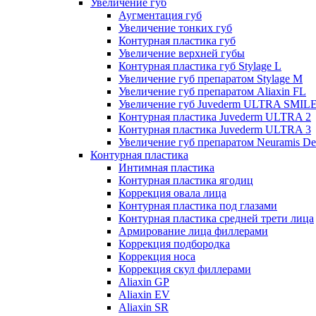
Увеличение губ
Аугментация губ
Увеличение тонких губ
Контурная пластика губ
Увеличение верхней губы
Контурная пластика губ Stylage L
Увеличение губ препаратом Stylage M
Увеличение губ препаратом Aliaxin FL
Увеличение губ Juvederm ULTRA SMIL
Контурная пластика Juvederm ULTRA 2
Контурная пластика Juvederm ULTRA 3
Увеличение губ препаратом Neuramis De
Контурная пластика
Интимная пластика
Контурная пластика ягодиц
Коррекция овала лица
Контурная пластика под глазами
Контурная пластика средней трети лица
Армирование лица филлерами
Коррекция подбородка
Коррекция носа
Коррекция скул филлерами
Aliaxin GP
Aliaxin EV
Aliaxin SR