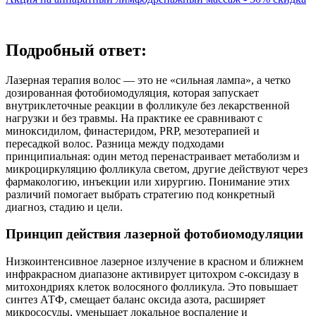
Подробный ответ:
Лазерная терапия волос — это не «сильная лампа», а четко
дозированная фотобиомодуляция, которая запускает
внутриклеточные реакции в фолликуле без лекарственной
нагрузки и без травмы. На практике ее сравнивают с
миноксидилом, финастеридом, PRP, мезотерапией и
пересадкой волос. Разница между подходами
принципиальная: один метод перенастраивает метаболизм и
микроциркуляцию фолликула светом, другие действуют через
фармакологию, инъекции или хирургию. Понимание этих
различий помогает выбрать стратегию под конкретный
диагноз, стадию и цели.
Принцип действия лазерной фотобиомодуляции
Низкоинтенсивное лазерное излучение в красном и ближнем
инфракрасном диапазоне активирует цитохром с-оксидазу в
митохондриях клеток волосяного фолликула. Это повышает
синтез АТФ, смещает баланс оксида азота, расширяет
микрососуды, уменьшает локальное воспаление и