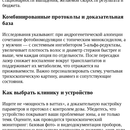
стационарности выпадения, желаемой скорости результата и
бюджета.
Комбинированные протоколы и доказательная
база
Исследования указывают: при андрогенетической алопеции
сочетание фотобиомодуляции с топическим миноксидилом, а
у мужчин — с системным ингибитором 5-альфа-редуктазы,
увеличивает плотность волос и диаметр стержня быстрее и
выше, чем каждая опция по отдельности. После пересадки
лазер снижает воспаление вокруг трансплантатов и
поддерживает их метаболизм, что отражается на
приживаемости. Важно персонализировать схему, учитывая
трихоскопическую картину, анамнез и сопутствующие
состояния.
Как выбрать клинику и устройство
Ищите не «мощность в ваттах», а доказательную настройку
параметров и протокол с контролем дозы. Убедитесь, что
устройство покрывает ваши проблемные зоны, а не только
темя. Оцените, как проводится трихоскопический
мониторинг: базовая фото- и видеодокументация проборов,
количественные показатели плотности и диаметра, учет доли