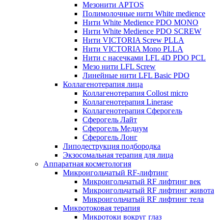
Мезонити APTOS
Полимолочные нити White medience
Нити White Medience PDO MONO
Нити White Medience PDO SCREW
Нити VICTORIA Screw PLLA
Нити VICTORIA Mono PLLA
Нити с насечками LFL 4D PDO PCL
Мезо нити LFL Screw
Линейные нити LFL Basic PDO
Коллагенотерапия лица
Коллагенотерапия Collost micro
Коллагенотерапия Linerase
Коллагенотерапия Сферогель
Сферогель Лайт
Сферогель Медиум
Сферогель Лонг
Липодеструкция подбородка
Экзосомальная терапия для лица
Аппаратная косметология
Микроигольчатый RF-лифтинг
Микроигольчатый RF лифтинг век
Микроигольчатый RF лифтинг живота
Микроигольчатый RF лифтинг тела
Микротоковая терапия
Микротоки вокруг глаз