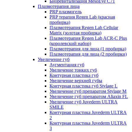
Биоревитализация MesoEye C71
Плазмотерапия лица
PRP плазмогель
PRP терапия Regen Lab (красная
пробирка)
Плазмотерапия Regen Lab Cellular
Matrix (золотая пробирка)
Плазмотерапия Regen Lab ACR-C Plus
(королевский набор)
Плазмотерапия для лица (1 пробирка)
Плазмотерапия для лица (2 пробирки)
Увеличение губ
Аугментация губ
Увеличение тонких губ
Контурная пластика губ
Увеличение верхней губы
Контурная пластика губ Stylage L
Увеличение губ препаратом Stylage M
Увеличение губ препаратом Aliaxin FL
Увеличение губ Juvederm ULTRA
SMILE
Контурная пластика Juvederm ULTRA
2
Контурная пластика Juvederm ULTRA
3