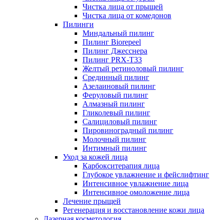
Чистка лица от прыщей
Чистка лица от комедонов
Пилинги
Миндальный пилинг
Пилинг Biorepeel
Пилинг Джесснера
Пилинг PRX-T33
Желтый ретиноловый пилинг
Срединный пилинг
Азелаиновый пилинг
Феруловый пилинг
Алмазный пилинг
Гликолевый пилинг
Салициловый пилинг
Пировиноградный пилинг
Молочный пилинг
Интимный пилинг
Уход за кожей лица
Карбокситерапия лица
Глубокое увлажнение и фейслифтинг
Интенсивное увлажнение лица
Интенсивное омоложение лица
Лечение прыщей
Регенерация и восстановление кожи лица
Лазерная косметология