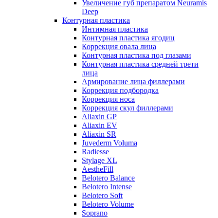
Увеличение губ препаратом Neuramis
Deep
Контурная пластика
Интимная пластика
Контурная пластика ягодиц
Коррекция овала лица
Контурная пластика под глазами
Контурная пластика средней трети
лица
Армирование лица филлерами
Коррекция подбородка
Коррекция носа
Коррекция скул филлерами
Aliaxin GP
Aliaxin EV
Aliaxin SR
Juvederm Voluma
Radiesse
Stylage XL
AestheFill
Belotero Balance
Belotero Intense
Belotero Soft
Belotero Volume
Soprano