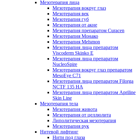
Мезотерапия лица
Мезотерапия вокруг глаз
Мезотерапия век
Мезотерапия губ
Мезотерапия от акне
Мезотерапия препаратом Curacen
Мезотерапия Монако
Мезотерапия Melsmon
Мезотерапия лица препаратом
Viscoderm Skinko E
Мезотерапия лица препаратом
NucleoSpire
Мезотерапия вокруг глаз препаратом
MesoEye С71
Мезотерапия лица препаратом Filorga
NCTF 135 HA
Мезотерапия лица препаратом Apriline
Skin Line
Мезотерапия тела
Мезотерапия живота
Мезотерапия от целлюлита
Липолитическая мезотерапия
Мезотерапия рук
Нитевой лифтинг
Нити под глаза