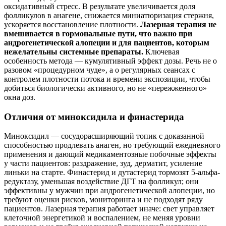
оксидативный стресс. В результате увеличивается доля
фолликулов в анагене, снижается миниатюризация стержня,
ускоряется восстановление плотности.
Лазерная терапия не
вмешивается в гормональные пути, что важно при
андрогенетической алопеции и для пациентов, которым
нежелательны системные препараты.
Ключевая
особенность метода — кумулятивный эффект дозы. Речь не о
разовом «процедурном чуде», а о регулярных сеансах с
контролем плотности потока и времени экспозиции, чтобы
добиться биологически активного, но не «пережженного»
окна доз.
Отличия от миноксидила и финастерида
Миноксидил — сосудорасширяющий топик с доказанной
способностью продлевать анаген, но требующий ежедневного
применения и дающий медикаментозные побочные эффекты
у части пациентов: раздражение, зуд, дерматит, усиление
линьки на старте. Финастерид и дутастерид тормозят 5-альфа-
редуктазу, уменьшая воздействие ДГТ на фолликул; они
эффективны у мужчин при андрогенетической алопеции, но
требуют оценки рисков, мониторинга и не подходят ряду
пациентов. Лазерная терапия работает иначе: свет управляет
клеточной энергетикой и воспалением, не меняя уровни