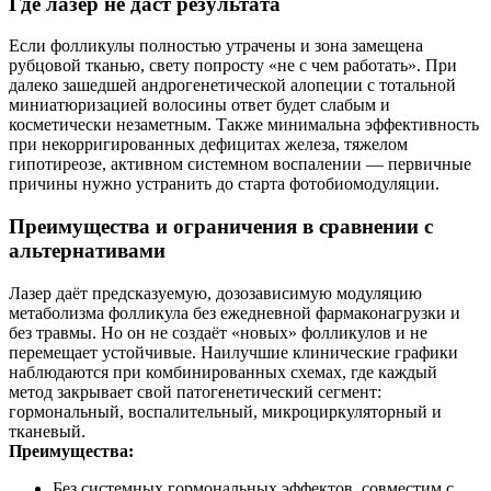
Где лазер не даст результата
Если фолликулы полностью утрачены и зона замещена
рубцовой тканью, свету попросту «не с чем работать». При
далеко зашедшей андрогенетической алопеции с тотальной
миниатюризацией волосины ответ будет слабым и
косметически незаметным. Также минимальна эффективность
при некорригированных дефицитах железа, тяжелом
гипотиреозе, активном системном воспалении — первичные
причины нужно устранить до старта фотобиомодуляции.
Преимущества и ограничения в сравнении с
альтернативами
Лазер даёт предсказуемую, дозозависимую модуляцию
метаболизма фолликула без ежедневной фармаконагрузки и
без травмы. Но он не создаёт «новых» фолликулов и не
перемещает устойчивые. Наилучшие клинические графики
наблюдаются при комбинированных схемах, где каждый
метод закрывает свой патогенетический сегмент:
гормональный, воспалительный, микроциркуляторный и
тканевый.
Преимущества:
Без системных гормональных эффектов, совместим с