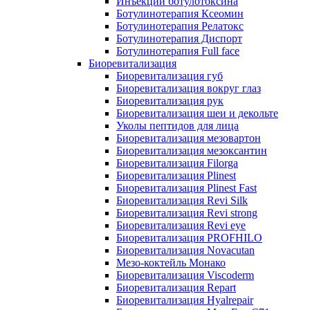
Инъекции ботулотоксина
Ботулинотерапия Ксеомин
Ботулинотерапия Релатокс
Ботулинотерапия Диспорт
Ботулинотерапия Full face
Биоревитализация
Биоревитализация губ
Биоревитализация вокруг глаз
Биоревитализация рук
Биоревитализация шеи и декольте
Уколы пептидов для лица
Биоревитализация мезовартон
Биоревитализация мезоксантин
Биоревитализация Filorga
Биоревитализация Plinest
Биоревитализация Plinest Fast
Биоревитализация Revi Silk
Биоревитализация Revi strong
Биоревитализация Revi eye
Биоревитализация PROFHILO
Биоревитализация Novacutan
Мезо-коктейль Монако
Биоревитализация Viscoderm
Биоревитализация Repart
Биоревитализация Hyalrepair