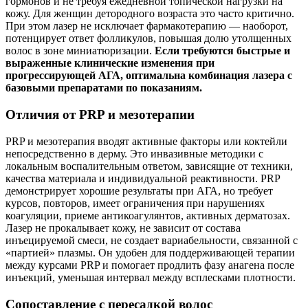
гормонов и не требуя ежедневной топической нагрузки на
кожу. Для женщин детородного возраста это часто критично.
При этом лазер не исключает фармакотерапию — наоборот,
потенцирует ответ фолликулов, повышая долю утолщенных
волос в зоне миниатюризации.
Если требуются быстрые и
выраженные клинические изменения при
прогрессирующей АГА, оптимальна комбинация лазера с
базовыми препаратами по показаниям.
Отличия от PRP и мезотерапии
PRP и мезотерапия вводят активные факторы или коктейли
непосредственно в дерму. Это инвазивные методики с
локальным воспалительным ответом, зависящие от техники,
качества материала и индивидуальной реактивности. PRP
демонстрирует хорошие результаты при АГА, но требует
курсов, повторов, имеет ограничения при нарушениях
коагуляции, приеме антикоагулянтов, активных дерматозах.
Лазер не прокалывает кожу, не зависит от состава
инъецируемой смеси, не создает вариабельности, связанной с
«партией» плазмы. Он удобен для поддерживающей терапии
между курсами PRP и помогает продлить фазу анагена после
инъекций, уменьшая интервал между всплесками плотности.
Сопоставление с пересадкой волос