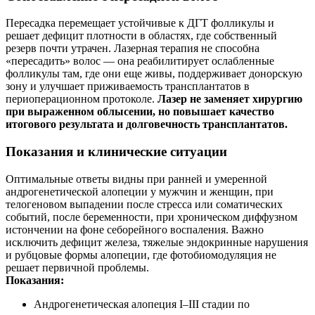
Пересадка перемещает устойчивые к ДГТ фолликулы и
решает дефицит плотности в областях, где собственный
резерв почти утрачен. Лазерная терапия не способна
«пересадить» волос — она реабилитирует ослабленные
фолликулы там, где они еще живы, поддерживает донорскую
зону и улучшает приживаемость трансплантатов в
периоперационном протоколе.
Лазер не заменяет хирургию
при выраженном облысении, но повышает качество
итогового результата и долговечность трансплантатов.
Показания и клинические ситуации
Оптимальные ответы видны при ранней и умеренной
андрогенетической алопеции у мужчин и женщин, при
телогеновом выпадении после стресса или соматических
событий, после беременности, при хроническом диффузном
истончении на фоне себорейного воспаления. Важно
исключить дефицит железа, тяжелые эндокринные нарушения
и рубцовые формы алопеции, где фотобиомодуляция не
решает первичной проблемы.
Показания:
Андрогенетическая алопеция I–III стадии по