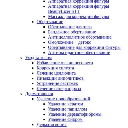
Аппаратная коррекция фигуры
Аппаратная коррекция фигуры
BeautyLizer STT
Массаж для коррекции фигуры
Обертывание
Обертывание для тела
Бандажное обертывание
Антицеллюлитное обертывание
Омоложение + детокс
Обертывание для коррекции фигуры
Антиоксидантное обертывание
Уход за телом
Избавление от лишнего веса
Коррекция силуэта
Лечение целлюлита
Инъекции липолитиков
Устранение растяжек
Лечение гипергидроза
Дерматология
Удаление новообразований
Удаление кератом
Удаление папиллом
Удаление дерматофибромы
Удаление фибром
Дерматоскопия