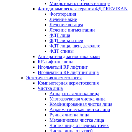
Микротоки от отеков на лице
Фотодинамическая терапия ФДТ REVIXAN
Фототерапия
Лечение акне
Лечение розацеа
Лечение пигментации
ФДТ лица
ФДТ лица и шеи
ФДТ лица, шеи, декольте
ФДТ спины
Аппаратная диагностика кожи
RF-лифтинг лица
Игольчатый RF лифтинг
Игольчатый RF лифтинг лица
Эстетическая косметология
Компьютерная дерматоскопия
Чистка лица
Аппаратная чистка лица
Ультразвуковая чистка лица
Комбинированная чистка лица
Атравматическая чистка лица
Ручная чистка лица
Механическая чистка лица
Чистка лица от черных точек
Чистка лица от угрей