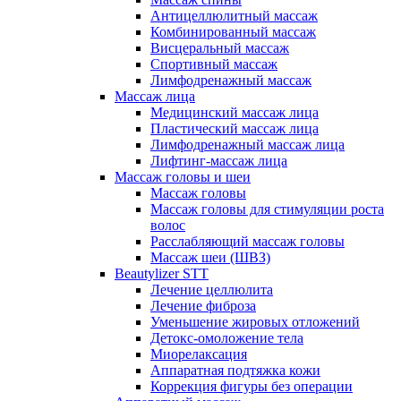
Антицеллюлитный массаж
Комбинированный массаж
Висцеральный массаж
Спортивный массаж
Лимфодренажный массаж
Массаж лица
Медицинский массаж лица
Пластический массаж лица
Лимфодренажный массаж лица
Лифтинг-массаж лица
Массаж головы и шеи
Массаж головы
Массаж головы для стимуляции роста
волос
Расслабляющий массаж головы
Массаж шеи (ШВЗ)
Beautylizer STT
Лечение целлюлита
Лечение фиброза
Уменьшение жировых отложений
Детокс-омоложение тела
Миорелаксация
Аппаратная подтяжка кожи
Коррекция фигуры без операции