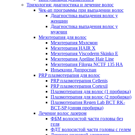
Трихология: диагностика и лечение волос
Чек-ап программы при выпадении волос
Диагностика выпадения волос у
женщин
Диагностика выпадения волос у
мужчин
Мезотерапия для волос
Мезотерапия Мэлсмон
Мезотерапия HAIR X
Мезотерапия Viscoderm Skinko E
Мезотерапия Apriline Hair Line
Мезотерапия Filorga NCTF 135 HA
Инъекции Дипроспан
PRP плазмотерапия для волос
PRP плазмотерапия Cellenis
PRP плазмотерапия Cortexil
Плазмотерапия для волос (1 пробирка)
Плазмотерапия для волос (2 пробирки)
Плазмотерапия Regen Lab BCT RK-
BCT-SP (синяя пробирка)
Лечение волос лазером
ФБМ волосистой части головы без
геля
ФДТ волосистой части головы с гелем
Лечение очаговой алопеции