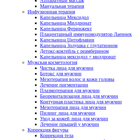
Аппаратный массаж
Мануальная терапия
Инфузионная терапия
Капельница Мексидол
Капельница Милдронат
Капельница Феринжект
Плацентарный иммуномодулятор Лаеннек
Капельница Цитофлавин
Капельница Золушка с глутатионом
Детокс-коктейль с реамберином
Капельница мексидол + милдронат
Мужская косметология
Чистка лица для мужчин
Ботокс для мужчин
Мезотерапия волос и кожи головы
Лечение пигментации
Плазмотерапия для мужчин
Биоревитализация лица для мужчин
Контурная пластика лица для мужчин
Мезотерапия лица для мужчин
Пилинг лица для мужчин
Уход за кожей лица для мужчин
Лечение прыщей у мужчин
Коррекция фигуры
Коррекция тела