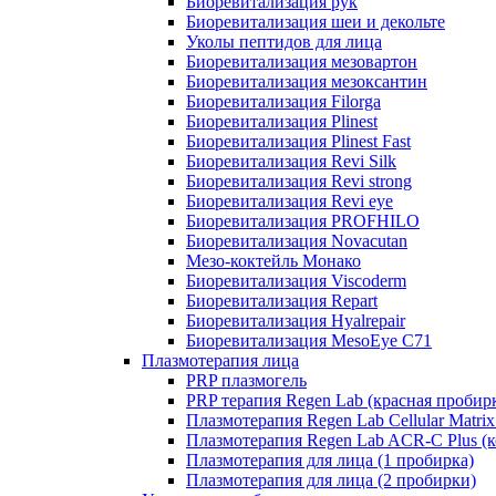
Биоревитализация рук
Биоревитализация шеи и декольте
Уколы пептидов для лица
Биоревитализация мезовартон
Биоревитализация мезоксантин
Биоревитализация Filorga
Биоревитализация Plinest
Биоревитализация Plinest Fast
Биоревитализация Revi Silk
Биоревитализация Revi strong
Биоревитализация Revi eye
Биоревитализация PROFHILO
Биоревитализация Novacutan
Мезо-коктейль Монако
Биоревитализация Viscoderm
Биоревитализация Repart
Биоревитализация Hyalrepair
Биоревитализация MesoEye C71
Плазмотерапия лица
PRP плазмогель
PRP терапия Regen Lab (красная пробир
Плазмотерапия Regen Lab Cellular Matrix
Плазмотерапия Regen Lab ACR-C Plus (к
Плазмотерапия для лица (1 пробирка)
Плазмотерапия для лица (2 пробирки)