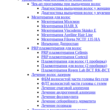
Чек-ап программы при выпадении волос
Диагностика выпадения волос у женщи
Диагностика выпадения волос у мужчи
Мезотерапия для волос
Мезотерапия Мэлсмон
Мезотерапия HAIR X
Мезотерапия Viscoderm Skinko E
Мезотерапия Apriline Hair Line
Мезотерапия Filorga NCTF 135 HA
Инъекции Дипроспан
PRP плазмотерапия для волос
PRP плазмотерапия Cellenis
PRP плазмотерапия Cortexil
Плазмотерапия для волос (1 пробирка)
Плазмотерапия для волос (2 пробирки)
Плазмотерапия Regen Lab BCT RK-BCT-
Лечение волос лазером
ФБМ волосистой части головы без геля
ФДТ волосистой части головы с гелем
Лечение очаговой алопеции
Лечение андрогенной алопеции
Лечение фолликулита
Лечение себорейного дерматита
Лечение псориаза
Лечение и восстановление волос