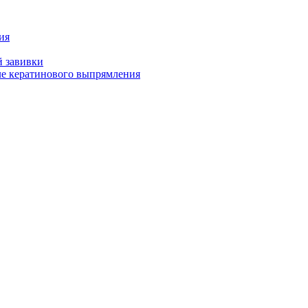
ия
й завивки
ле кератинового выпрямления