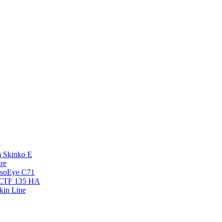
 Skinko E
re
esoEye С71
NCTF 135 HA
kin Line