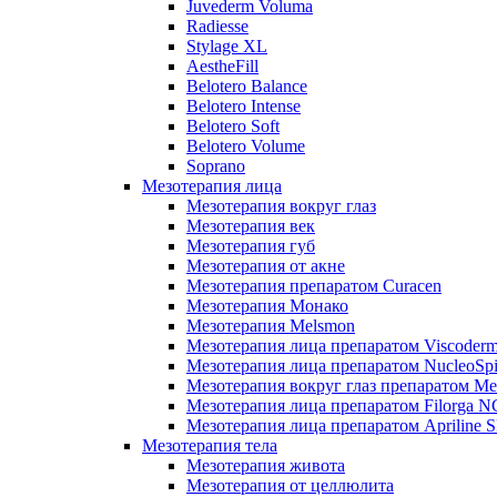
Juvederm Voluma
Radiesse
Stylage XL
AestheFill
Belotero Balance
Belotero Intense
Belotero Soft
Belotero Volume
Soprano
Мезотерапия лица
Мезотерапия вокруг глаз
Мезотерапия век
Мезотерапия губ
Мезотерапия от акне
Мезотерапия препаратом Curacen
Мезотерапия Монако
Мезотерапия Melsmon
Мезотерапия лица препаратом Viscoderm
Мезотерапия лица препаратом NucleoSpi
Мезотерапия вокруг глаз препаратом M
Мезотерапия лица препаратом Filorga 
Мезотерапия лица препаратом Apriline S
Мезотерапия тела
Мезотерапия живота
Мезотерапия от целлюлита