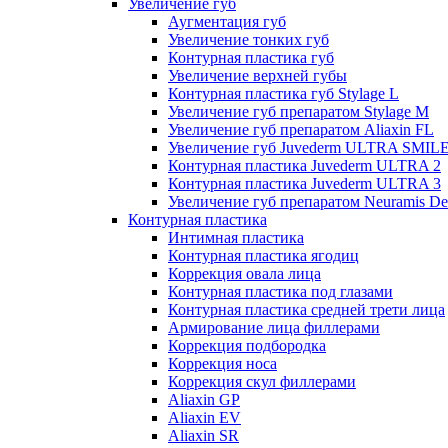
Увеличение губ
Аугментация губ
Увеличение тонких губ
Контурная пластика губ
Увеличение верхней губы
Контурная пластика губ Stylage L
Увеличение губ препаратом Stylage M
Увеличение губ препаратом Aliaxin FL
Увеличение губ Juvederm ULTRA SMIL
Контурная пластика Juvederm ULTRA 2
Контурная пластика Juvederm ULTRA 3
Увеличение губ препаратом Neuramis De
Контурная пластика
Интимная пластика
Контурная пластика ягодиц
Коррекция овала лица
Контурная пластика под глазами
Контурная пластика средней трети лица
Армирование лица филлерами
Коррекция подбородка
Коррекция носа
Коррекция скул филлерами
Aliaxin GP
Aliaxin EV
Aliaxin SR