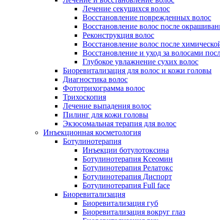
Лечение секущихся волос
Восстановление поврежденных волос
Восстановление волос после окрашиван
Реконструкция волос
Восстановление волос после химическо
Восстановление и уход за волосами пос
Глубокое увлажнение сухих волос
Биоревитализация для волос и кожи головы
Диагностика волос
Фототрихограмма волос
Трихоскопия
Лечение выпадения волос
Пилинг для кожи головы
Экзосомальная терапия для волос
Инъекционная косметология
Ботулинотерапия
Инъекции ботулотоксина
Ботулинотерапия Ксеомин
Ботулинотерапия Релатокс
Ботулинотерапия Диспорт
Ботулинотерапия Full face
Биоревитализация
Биоревитализация губ
Биоревитализация вокруг глаз