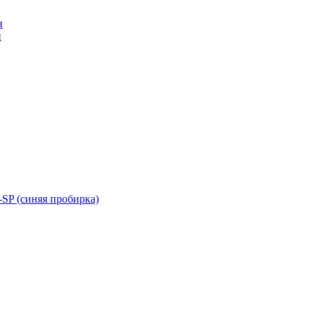
н
н
SP (синяя пробирка)