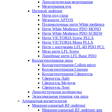
Липолитическая мезотерапия
Мезотерапия рук
Нитевой лифтинг
Нити под глаза
Мезонити APTOS
Полимолочные нити White medience
Нити White Medience PDO MONO
Нити White Medience PDO SCREW
Нити VICTORIA Screw PLLA
Нити VICTORIA Mono PLLA
Нити с насечками LFL 4D PDO PCL
Мезо нити LFL Screw
Линейные нити LFL Basic PDO
Коллагенотерапия лица
Коллагенотерапия Collost micro
Коллагенотерапия Linerase
Коллагенотерапия Сферогель
Сферогель Лайт
Сферогель Медиум
Сферогель Лонг
Липодеструкция подбородка
Экзосомальная терапия для лица
Аппаратная косметология
Микроигольчатый RF-лифтинг
Микроигольчатый RF лифтинг век