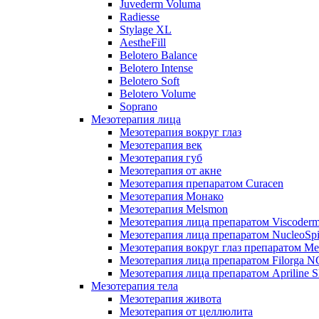
Juvederm Voluma
Radiesse
Stylage XL
AestheFill
Belotero Balance
Belotero Intense
Belotero Soft
Belotero Volume
Soprano
Мезотерапия лица
Мезотерапия вокруг глаз
Мезотерапия век
Мезотерапия губ
Мезотерапия от акне
Мезотерапия препаратом Curacen
Мезотерапия Монако
Мезотерапия Melsmon
Мезотерапия лица препаратом Viscoderm
Мезотерапия лица препаратом NucleoSpi
Мезотерапия вокруг глаз препаратом M
Мезотерапия лица препаратом Filorga 
Мезотерапия лица препаратом Apriline S
Мезотерапия тела
Мезотерапия живота
Мезотерапия от целлюлита