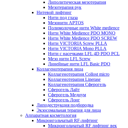
Липолитическая мезотерапия
Мезотерапия рук
Нитевой лифтинг
Нити под глаза
Мезонити APTOS
Полимолочные нити White medience
Нити White Medience PDO MONO
Нити White Medience PDO SCREW
Нити VICTORIA Screw PLLA
Нити VICTORIA Mono PLLA
Нити с насечками LFL 4D PDO PCL
Мезо нити LFL Screw
Линейные нити LFL Basic PDO
Коллагенотерапия лица
Коллагенотерапия Collost micro
Коллагенотерапия Linerase
Коллагенотерапия Сферогель
Сферогель Лайт
Сферогель Медиум
Сферогель Лонг
Липодеструкция подбородка
Экзосомальная терапия для лица
Аппаратная косметология
Микроигольчатый RF-лифтинг
Микроигольчатый RF лифтинг век