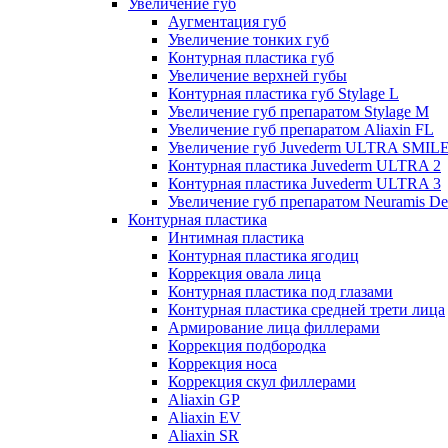
Увеличение губ
Аугментация губ
Увеличение тонких губ
Контурная пластика губ
Увеличение верхней губы
Контурная пластика губ Stylage L
Увеличение губ препаратом Stylage M
Увеличение губ препаратом Aliaxin FL
Увеличение губ Juvederm ULTRA SMIL
Контурная пластика Juvederm ULTRA 2
Контурная пластика Juvederm ULTRA 3
Увеличение губ препаратом Neuramis De
Контурная пластика
Интимная пластика
Контурная пластика ягодиц
Коррекция овала лица
Контурная пластика под глазами
Контурная пластика средней трети лица
Армирование лица филлерами
Коррекция подбородка
Коррекция носа
Коррекция скул филлерами
Aliaxin GP
Aliaxin EV
Aliaxin SR