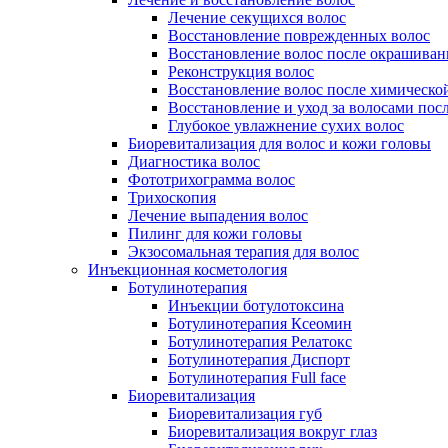
Лечение секущихся волос
Восстановление поврежденных волос
Восстановление волос после окрашиван
Реконструкция волос
Восстановление волос после химическо
Восстановление и уход за волосами пос
Глубокое увлажнение сухих волос
Биоревитализация для волос и кожи головы
Диагностика волос
Фототрихограмма волос
Трихоскопия
Лечение выпадения волос
Пилинг для кожи головы
Экзосомальная терапия для волос
Инъекционная косметология
Ботулинотерапия
Инъекции ботулотоксина
Ботулинотерапия Ксеомин
Ботулинотерапия Релатокс
Ботулинотерапия Диспорт
Ботулинотерапия Full face
Биоревитализация
Биоревитализация губ
Биоревитализация вокруг глаз