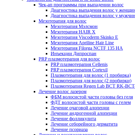
Чек-ап программы при выпадении волос
Диагностика выпадения волос у женщи
Диагностика выпадения волос у мужчи
Мезотерапия для волос
Мезотерапия Мэлсмон
Мезотерапия HAIR X
Мезотерапия Viscoderm Skinko E
Мезотерапия Apriline Hair Line
Мезотерапия Filorga NCTF 135 HA
Инъекции Дипроспан
PRP плазмотерапия для волос
PRP плазмотерапия Cellenis
PRP плазмотерапия Cortexil
Плазмотерапия для волос (1 пробирка)
Плазмотерапия для волос (2 пробирки)
Плазмотерапия Regen Lab BCT RK-BCT-
Лечение волос лазером
ФБМ волосистой части головы без геля
ФДТ волосистой части головы с гелем
Лечение очаговой алопеции
Лечение андрогенной алопеции
Лечение фолликулита
Лечение себорейного дерматита
Лечение псориаза
Лечение и восстановление волос