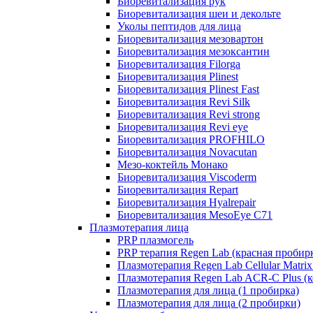
Биоревитализация рук
Биоревитализация шеи и декольте
Уколы пептидов для лица
Биоревитализация мезовартон
Биоревитализация мезоксантин
Биоревитализация Filorga
Биоревитализация Plinest
Биоревитализация Plinest Fast
Биоревитализация Revi Silk
Биоревитализация Revi strong
Биоревитализация Revi eye
Биоревитализация PROFHILO
Биоревитализация Novacutan
Мезо-коктейль Монако
Биоревитализация Viscoderm
Биоревитализация Repart
Биоревитализация Hyalrepair
Биоревитализация MesoEye C71
Плазмотерапия лица
PRP плазмогель
PRP терапия Regen Lab (красная пробир
Плазмотерапия Regen Lab Cellular Matrix
Плазмотерапия Regen Lab ACR-C Plus (к
Плазмотерапия для лица (1 пробирка)
Плазмотерапия для лица (2 пробирки)