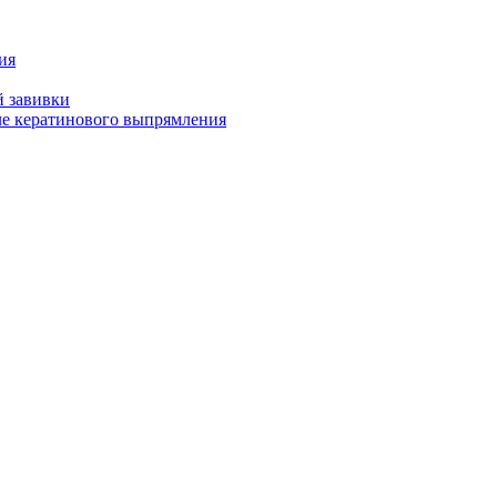
ия
й завивки
ле кератинового выпрямления