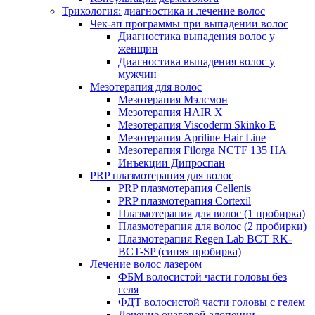
Трихология: диагностика и лечение волос
Чек-ап программы при выпадении волос
Диагностика выпадения волос у
женщин
Диагностика выпадения волос у
мужчин
Мезотерапия для волос
Мезотерапия Мэлсмон
Мезотерапия HAIR X
Мезотерапия Viscoderm Skinko E
Мезотерапия Apriline Hair Line
Мезотерапия Filorga NCTF 135 HA
Инъекции Дипроспан
PRP плазмотерапия для волос
PRP плазмотерапия Cellenis
PRP плазмотерапия Cortexil
Плазмотерапия для волос (1 пробирка)
Плазмотерапия для волос (2 пробирки)
Плазмотерапия Regen Lab BCT RK-
BCT-SP (синяя пробирка)
Лечение волос лазером
ФБМ волосистой части головы без
геля
ФДТ волосистой части головы с гелем
Лечение очаговой алопеции