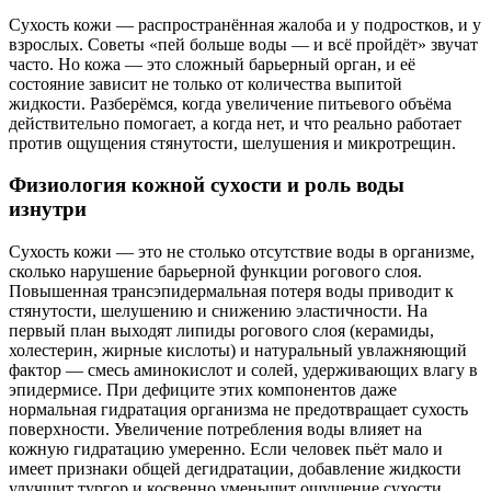
Сухость кожи — распространённая жалоба и у подростков, и у
взрослых. Советы «пей больше воды — и всё пройдёт» звучат
часто. Но кожа — это сложный барьерный орган, и её
состояние зависит не только от количества выпитой
жидкости. Разберёмся, когда увеличение питьевого объёма
действительно помогает, а когда нет, и что реально работает
против ощущения стянутости, шелушения и микротрещин.
Физиология кожной сухости и роль воды
изнутри
Сухость кожи — это не столько отсутствие воды в организме,
сколько нарушение барьерной функции рогового слоя.
Повышенная трансэпидермальная потеря воды приводит к
стянутости, шелушению и снижению эластичности. На
первый план выходят липиды рогового слоя (керамиды,
холестерин, жирные кислоты) и натуральный увлажняющий
фактор — смесь аминокислот и солей, удерживающих влагу в
эпидермисе. При дефиците этих компонентов даже
нормальная гидратация организма не предотвращает сухость
поверхности. Увеличение потребления воды влияет на
кожную гидратацию умеренно. Если человек пьёт мало и
имеет признаки общей дегидратации, добавление жидкости
улучшит тургор и косвенно уменьшит ощущение сухости.