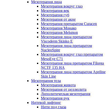
Мезотерапия лица
Мезотерапия вокруг глаз
Мезотерапия век
Мезотерапия губ
Мезотерапия от акне
Мезотерапия препаратом Curacen
Мезотерапия Монако
Мезотерапия Melsmon
Мезотерапия лица препаратом
Viscoderm Skinko E
Мезотерапия лица препаратом
NucleoSpire
Мезотерапия вокруг глаз препаратом
MesoEye С71
Мезотерапия лица препаратом Filorga
NCTF 135 HA
Мезотерапия лица препаратом Apriline
Skin Line
Мезотерапия тела
Мезотерапия живота
Мезотерапия от целлюлита
Липолитическая мезотерапия
Мезотерапия рук
Нитевой лифтинг
Нити под глаза