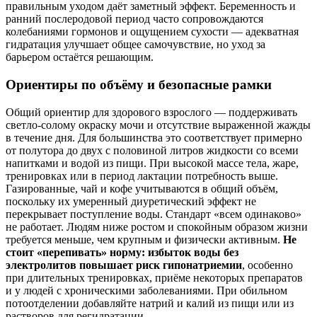
правильным уходом даёт заметный эффект. Беременность и
ранний послеродовой период часто сопровождаются
колебаниями гормонов и ощущением сухости — адекватная
гидратация улучшает общее самочувствие, но уход за
барьером остаётся решающим.
Ориентиры по объёму и безопасные рамки
Общий ориентир для здорового взрослого — поддерживать
светло-солому окраску мочи и отсутствие выраженной жажды
в течение дня. Для большинства это соответствует примерно
от полутора до двух с половиной литров жидкости со всеми
напитками и водой из пищи. При высокой массе тела, жаре,
тренировках или в период лактации потребность выше.
Газированные, чай и кофе учитываются в общий объём,
поскольку их умеренный диуретический эффект не
перекрывает поступление воды. Стандарт «всем одинаково»
не работает. Людям ниже ростом и спокойным образом жизни
требуется меньше, чем крупным и физически активным.
Не
стоит «перепивать» норму: избыток воды без
электролитов повышает риск гипонатриемии
, особенно
при длительных тренировках, приёмe некоторых препаратов
и у людей с хроническими заболеваниями. При обильном
потоотделении добавляйте натрий и калий из пищи или из
растворов для регидратации.