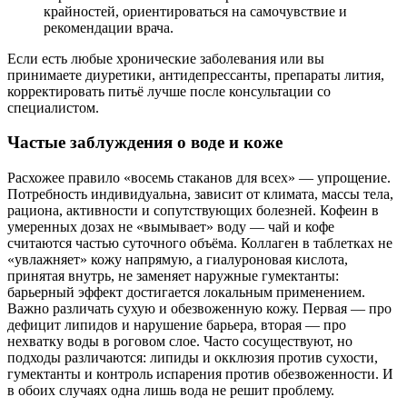
крайностей, ориентироваться на самочувствие и
рекомендации врача.
Если есть любые хронические заболевания или вы
принимаете диуретики, антидепрессанты, препараты лития,
корректировать питьё лучше после консультации со
специалистом.
Частые заблуждения о воде и коже
Расхожее правило «восемь стаканов для всех» — упрощение.
Потребность индивидуальна, зависит от климата, массы тела,
рациона, активности и сопутствующих болезней. Кофеин в
умеренных дозах не «вымывает» воду — чай и кофе
считаются частью суточного объёма. Коллаген в таблетках не
«увлажняет» кожу напрямую, а гиалуроновая кислота,
принятая внутрь, не заменяет наружные гумектанты:
барьерный эффект достигается локальным применением.
Важно различать сухую и обезвоженную кожу. Первая — про
дефицит липидов и нарушение барьера, вторая — про
нехватку воды в роговом слое. Часто сосуществуют, но
подходы различаются: липиды и окклюзия против сухости,
гумектанты и контроль испарения против обезвоженности. И
в обоих случаях одна лишь вода не решит проблему.