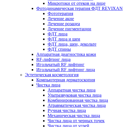
Микротоки от отеков на лице
Фотодинамическая терапия ФДТ REVIXAN
Фототерапия
Лечение акне
Лечение розацеа
Лечение пигментации
ФДТ лица
ФДТ лица и шеи
ФДТ лица, шеи, декольте
ФДТ спины
Аппаратная диагностика кожи
RF-лифтинг лица
Игольчатый RF лифтинг
Игольчатый RF лифтинг лица
Эстетическая косметология
Компьютерная дерматоскопия
Чистка лица
Аппаратная чистка лица
Ультразвуковая чистка лица
Комбинированная чистка лица
Атравматическая чистка лица
Ручная чистка лица
Механическая чистка лица
Чистка лица от черных точек
Чистка лица от угрей