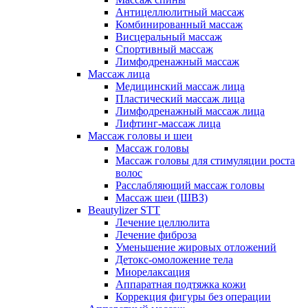
Антицеллюлитный массаж
Комбинированный массаж
Висцеральный массаж
Спортивный массаж
Лимфодренажный массаж
Массаж лица
Медицинский массаж лица
Пластический массаж лица
Лимфодренажный массаж лица
Лифтинг-массаж лица
Массаж головы и шеи
Массаж головы
Массаж головы для стимуляции роста
волос
Расслабляющий массаж головы
Массаж шеи (ШВЗ)
Beautylizer STT
Лечение целлюлита
Лечение фиброза
Уменьшение жировых отложений
Детокс-омоложение тела
Миорелаксация
Аппаратная подтяжка кожи
Коррекция фигуры без операции