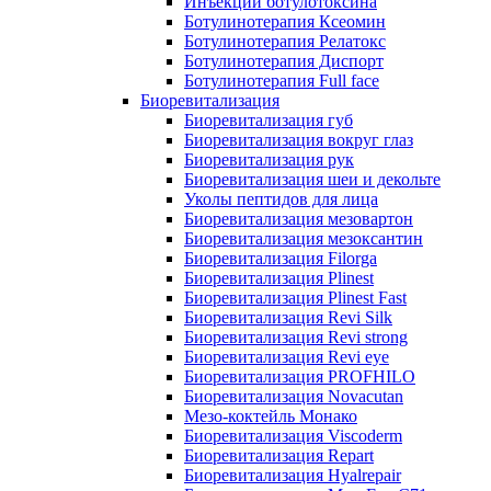
Инъекции ботулотоксина
Ботулинотерапия Ксеомин
Ботулинотерапия Релатокс
Ботулинотерапия Диспорт
Ботулинотерапия Full face
Биоревитализация
Биоревитализация губ
Биоревитализация вокруг глаз
Биоревитализация рук
Биоревитализация шеи и декольте
Уколы пептидов для лица
Биоревитализация мезовартон
Биоревитализация мезоксантин
Биоревитализация Filorga
Биоревитализация Plinest
Биоревитализация Plinest Fast
Биоревитализация Revi Silk
Биоревитализация Revi strong
Биоревитализация Revi eye
Биоревитализация PROFHILO
Биоревитализация Novacutan
Мезо-коктейль Монако
Биоревитализация Viscoderm
Биоревитализация Repart
Биоревитализация Hyalrepair