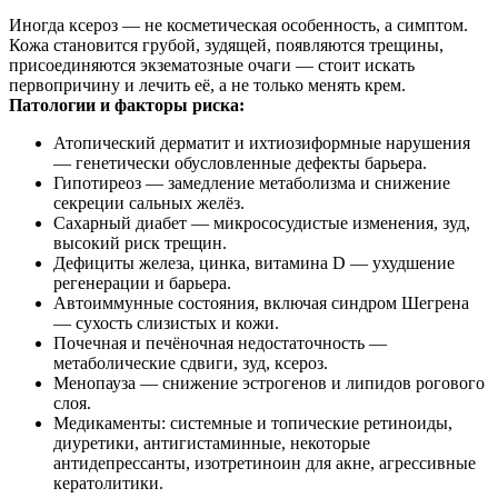
Иногда ксероз — не косметическая особенность, а симптом.
Кожа становится грубой, зудящей, появляются трещины,
присоединяются экзематозные очаги — стоит искать
первопричину и лечить её, а не только менять крем.
Патологии и факторы риска:
Атопический дерматит и ихтиозиформные нарушения
— генетически обусловленные дефекты барьера.
Гипотиреоз — замедление метаболизма и снижение
секреции сальных желёз.
Сахарный диабет — микрососудистые изменения, зуд,
высокий риск трещин.
Дефициты железа, цинка, витамина D — ухудшение
регенерации и барьера.
Автоиммунные состояния, включая синдром Шегрена
— сухость слизистых и кожи.
Почечная и печёночная недостаточность —
метаболические сдвиги, зуд, ксероз.
Менопауза — снижение эстрогенов и липидов рогового
слоя.
Медикаменты: системные и топические ретиноиды,
диуретики, антигистаминные, некоторые
антидепрессанты, изотретиноин для акне, агрессивные
кератолитики.