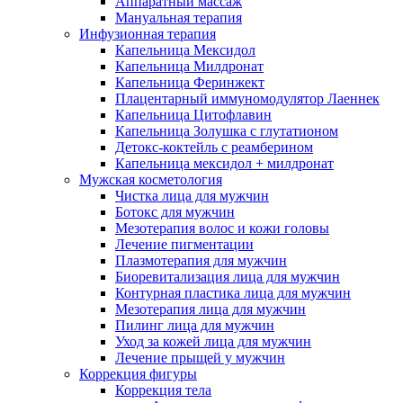
Аппаратный массаж
Мануальная терапия
Инфузионная терапия
Капельница Мексидол
Капельница Милдронат
Капельница Феринжект
Плацентарный иммуномодулятор Лаеннек
Капельница Цитофлавин
Капельница Золушка с глутатионом
Детокс-коктейль с реамберином
Капельница мексидол + милдронат
Мужская косметология
Чистка лица для мужчин
Ботокс для мужчин
Мезотерапия волос и кожи головы
Лечение пигментации
Плазмотерапия для мужчин
Биоревитализация лица для мужчин
Контурная пластика лица для мужчин
Мезотерапия лица для мужчин
Пилинг лица для мужчин
Уход за кожей лица для мужчин
Лечение прыщей у мужчин
Коррекция фигуры
Коррекция тела