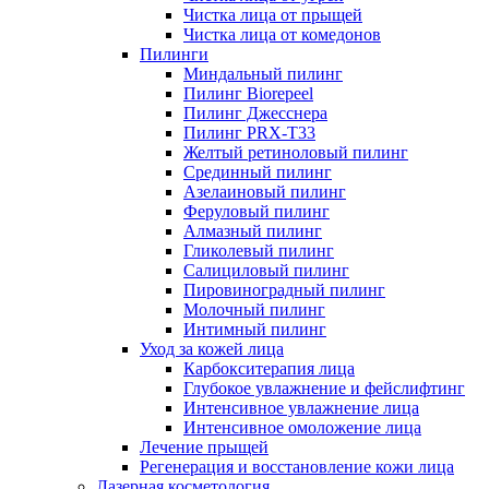
Чистка лица от прыщей
Чистка лица от комедонов
Пилинги
Миндальный пилинг
Пилинг Biorepeel
Пилинг Джесснера
Пилинг PRX-T33
Желтый ретиноловый пилинг
Срединный пилинг
Азелаиновый пилинг
Феруловый пилинг
Алмазный пилинг
Гликолевый пилинг
Салициловый пилинг
Пировиноградный пилинг
Молочный пилинг
Интимный пилинг
Уход за кожей лица
Карбокситерапия лица
Глубокое увлажнение и фейслифтинг
Интенсивное увлажнение лица
Интенсивное омоложение лица
Лечение прыщей
Регенерация и восстановление кожи лица
Лазерная косметология