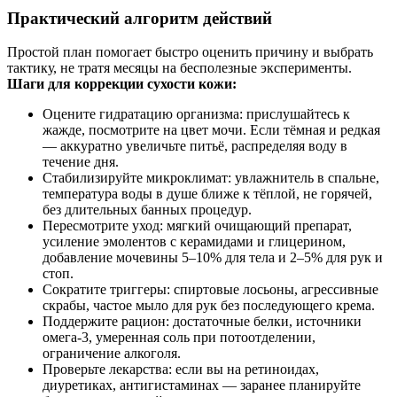
Практический алгоритм действий
Простой план помогает быстро оценить причину и выбрать
тактику, не тратя месяцы на бесполезные эксперименты.
Шаги для коррекции сухости кожи:
Оцените гидратацию организма: прислушайтесь к
жажде, посмотрите на цвет мочи. Если тёмная и редкая
— аккуратно увеличьте питьё, распределяя воду в
течение дня.
Стабилизируйте микроклимат: увлажнитель в спальне,
температура воды в душе ближе к тёплой, не горячей,
без длительных банных процедур.
Пересмотрите уход: мягкий очищающий препарат,
усиление эмолентов с керамидами и глицерином,
добавление мочевины 5–10% для тела и 2–5% для рук и
стоп.
Сократите триггеры: спиртовые лосьоны, агрессивные
скрабы, частое мыло для рук без последующего крема.
Поддержите рацион: достаточные белки, источники
омега‑3, умеренная соль при потоотделении,
ограничение алкоголя.
Проверьте лекарства: если вы на ретиноидах,
диуретиках, антигистаминах — заранее планируйте