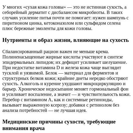
У многих «сухая кожа головы» — это не истинная сухость, а
себорейный дерматит с дисбалансом микробиоты. В таких
случаях усиление питья почти не помогает: нужен шампунь с
пиритионом цинка, кетоконазолом или сульфидом селена
плюс бережные эмоленты для кожи головы.
Нутриенты и образ жизни, влияющие на сухость
Сбалансированный рацион важен не меньше крема.
Полиненасыщенные жирные кислоты участвуют в синтезе
эпидермальных липидов; их дефицит усиливает шелушение.
При недостатке витамина D и железа кожа чаще выглядит
тусклой и уязвимой. Белок — материал для ферментов и
структурных белков кожи; крайние диеты нередко обостряют
сухость. Алкоголь и курение ухудшают микроциркуляцию и
барьер. Хроническое недосыпание меняет гормональный фон
и усиливает воспаление, а значит — и чувствительность кожи.
Перебор с витамином А, как и системные ретиноиды,
вызывает выраженную ксерозу; добавки с ретинолом без
анализа потребностей — не лучшая идея.
Медицинские причины сухости, требующие
внимания врача