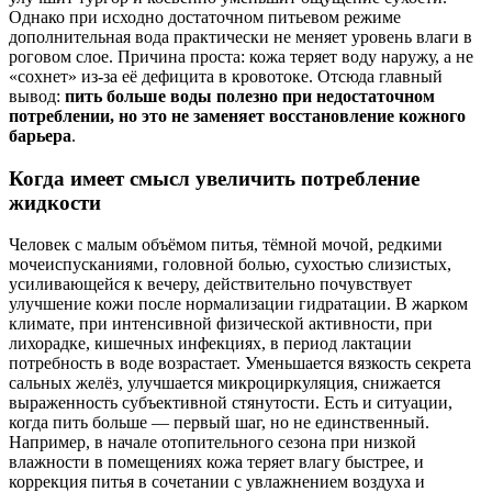
Однако при исходно достаточном питьевом режиме
дополнительная вода практически не меняет уровень влаги в
роговом слое. Причина проста: кожа теряет воду наружу, а не
«сохнет» из-за её дефицита в кровотоке. Отсюда главный
вывод:
пить больше воды полезно при недостаточном
потреблении, но это не заменяет восстановление кожного
барьера
.
Когда имеет смысл увеличить потребление
жидкости
Человек с малым объёмом питья, тёмной мочой, редкими
мочеиспусканиями, головной болью, сухостью слизистых,
усиливающейся к вечеру, действительно почувствует
улучшение кожи после нормализации гидратации. В жарком
климате, при интенсивной физической активности, при
лихорадке, кишечных инфекциях, в период лактации
потребность в воде возрастает. Уменьшается вязкость секрета
сальных желёз, улучшается микроциркуляция, снижается
выраженность субъективной стянутости. Есть и ситуации,
когда пить больше — первый шаг, но не единственный.
Например, в начале отопительного сезона при низкой
влажности в помещениях кожа теряет влагу быстрее, и
коррекция питья в сочетании с увлажнением воздуха и