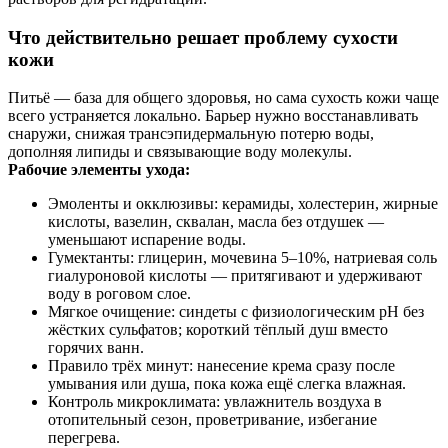
Что действительно решает проблему сухости
кожи
Питьё — база для общего здоровья, но сама сухость кожи чаще
всего устраняется локально. Барьер нужно восстанавливать
снаружи, снижая трансэпидермальную потерю воды,
дополняя липиды и связывающие воду молекулы.
Рабочие элементы ухода:
Эмоленты и окклюзивы: керамиды, холестерин, жирные
кислоты, вазелин, сквалан, масла без отдушек —
уменьшают испарение воды.
Гумектанты: глицерин, мочевина 5–10%, натриевая соль
гиалуроновой кислоты — притягивают и удерживают
воду в роговом слое.
Мягкое очищение: синдеты с физиологическим pH без
жёстких сульфатов; короткий тёплый душ вместо
горячих ванн.
Правило трёх минут: нанесение крема сразу после
умывания или душа, пока кожа ещё слегка влажная.
Контроль микроклимата: увлажнитель воздуха в
отопительный сезон, проветривание, избегание
перегрева.