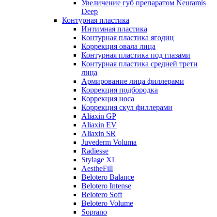
Увеличение губ препаратом Neuramis
Deep
Контурная пластика
Интимная пластика
Контурная пластика ягодиц
Коррекция овала лица
Контурная пластика под глазами
Контурная пластика средней трети
лица
Армирование лица филлерами
Коррекция подбородка
Коррекция носа
Коррекция скул филлерами
Aliaxin GP
Aliaxin EV
Aliaxin SR
Juvederm Voluma
Radiesse
Stylage XL
AestheFill
Belotero Balance
Belotero Intense
Belotero Soft
Belotero Volume
Soprano