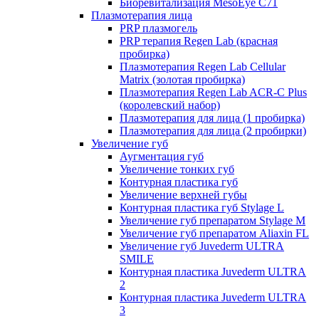
Биоревитализация MesoEye C71
Плазмотерапия лица
PRP плазмогель
PRP терапия Regen Lab (красная
пробирка)
Плазмотерапия Regen Lab Cellular
Matrix (золотая пробирка)
Плазмотерапия Regen Lab ACR-C Plus
(королевский набор)
Плазмотерапия для лица (1 пробирка)
Плазмотерапия для лица (2 пробирки)
Увеличение губ
Аугментация губ
Увеличение тонких губ
Контурная пластика губ
Увеличение верхней губы
Контурная пластика губ Stylage L
Увеличение губ препаратом Stylage M
Увеличение губ препаратом Aliaxin FL
Увеличение губ Juvederm ULTRA
SMILE
Контурная пластика Juvederm ULTRA
2
Контурная пластика Juvederm ULTRA
3