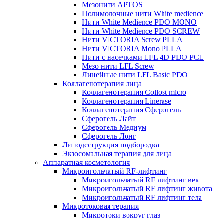
Мезонити APTOS
Полимолочные нити White medience
Нити White Medience PDO MONO
Нити White Medience PDO SCREW
Нити VICTORIA Screw PLLA
Нити VICTORIA Mono PLLA
Нити с насечками LFL 4D PDO PCL
Мезо нити LFL Screw
Линейные нити LFL Basic PDO
Коллагенотерапия лица
Коллагенотерапия Collost micro
Коллагенотерапия Linerase
Коллагенотерапия Сферогель
Сферогель Лайт
Сферогель Медиум
Сферогель Лонг
Липодеструкция подбородка
Экзосомальная терапия для лица
Аппаратная косметология
Микроигольчатый RF-лифтинг
Микроигольчатый RF лифтинг век
Микроигольчатый RF лифтинг живота
Микроигольчатый RF лифтинг тела
Микротоковая терапия
Микротоки вокруг глаз