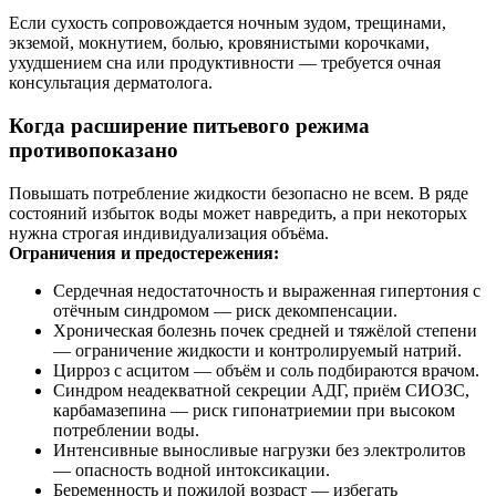
Если сухость сопровождается ночным зудом, трещинами,
экземой, мокнутием, болью, кровянистыми корочками,
ухудшением сна или продуктивности — требуется очная
консультация дерматолога.
Когда расширение питьевого режима
противопоказано
Повышать потребление жидкости безопасно не всем. В ряде
состояний избыток воды может навредить, а при некоторых
нужна строгая индивидуализация объёма.
Ограничения и предостережения:
Сердечная недостаточность и выраженная гипертония с
отёчным синдромом — риск декомпенсации.
Хроническая болезнь почек средней и тяжёлой степени
— ограничение жидкости и контролируемый натрий.
Цирроз с асцитом — объём и соль подбираются врачом.
Синдром неадекватной секреции АДГ, приём СИОЗС,
карбамазепина — риск гипонатриемии при высоком
потреблении воды.
Интенсивные выносливые нагрузки без электролитов
— опасность водной интоксикации.
Беременность и пожилой возраст — избегать