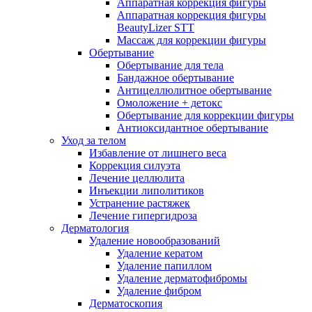
Аппаратная коррекция фигуры
Аппаратная коррекция фигуры
BeautyLizer STT
Массаж для коррекции фигуры
Обертывание
Обертывание для тела
Бандажное обертывание
Антицеллюлитное обертывание
Омоложение + детокс
Обертывание для коррекции фигуры
Антиоксидантное обертывание
Уход за телом
Избавление от лишнего веса
Коррекция силуэта
Лечение целлюлита
Инъекции липолитиков
Устранение растяжек
Лечение гипергидроза
Дерматология
Удаление новообразований
Удаление кератом
Удаление папиллом
Удаление дерматофибромы
Удаление фибром
Дерматоскопия