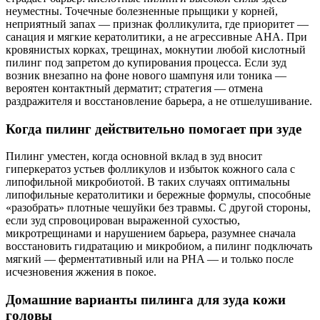
неуместны. Точечные болезненные прыщики у корней,
неприятный запах — признак фолликулита, где приоритет —
санация и мягкие кератолитики, а не агрессивные AHA. При
кровянистых корках, трещинах, мокнутии любой кислотный
пилинг под запретом до купирования процесса. Если зуд
возник внезапно на фоне нового шампуня или тоника —
вероятен контактный дерматит; стратегия — отмена
раздражителя и восстановление барьера, а не отшелушивание.
Когда пилинг действительно помогает при зуде
Пилинг уместен, когда основной вклад в зуд вносит
гиперкератоз устьев фолликулов и избыток кожного сала с
липофильной микробиотой. В таких случаях оптимальны
липофильные кератолитики и бережные формулы, способные
«разобрать» плотные чешуйки без травмы. С другой стороны,
если зуд спровоцирован выраженной сухостью,
микротрещинами и нарушением барьера, разумнее сначала
восстановить гидратацию и микробиом, а пилинг подключать
мягкий — ферментативный или на PHA — и только после
исчезновения жжения в покое.
Домашние варианты пилинга для зуда кожи
головы