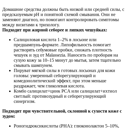
Домашние средства должны быть низкой или средней силы, с
предсказуемым pH и понятной схемой смывания. Они не
заменяют диагноз, но помогают контролировать симптомы
между визитами к трихологу.
Подходит при жирной себорее и липких чешуйках:
Салициловая кислота 1–2% в лосьоне или
предшампунь-формате. Липофильность помогает
растворять себумовые пробки, снижать плотность
чешуек и зуд от Malassezia. Наносить по проборам на
сухую кожу за 10–15 минут до мытья, затем тщательно
смывать шампунем.
Пируват мягкой силы в готовых лосьонах для кожи
головы: умеренный себорегулирующий и
комедонолитический эффект, при этом меньше
раздражает, чем гликолевая кислота.
Комбо салицилат+цинк PCA или салицилат+ихтиол
светлый: противозудный и себорегулирующий
синергизм.
Подходит при чувствительной, склонной к сухости коже с
зудом:
Pоногидроксикислоты (PHA): глюконолактон 5–10%,