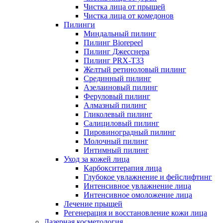
Чистка лица от прыщей
Чистка лица от комедонов
Пилинги
Миндальный пилинг
Пилинг Biorepeel
Пилинг Джесснера
Пилинг PRX-T33
Желтый ретиноловый пилинг
Срединный пилинг
Азелаиновый пилинг
Феруловый пилинг
Алмазный пилинг
Гликолевый пилинг
Салициловый пилинг
Пировиноградный пилинг
Молочный пилинг
Интимный пилинг
Уход за кожей лица
Карбокситерапия лица
Глубокое увлажнение и фейслифтинг
Интенсивное увлажнение лица
Интенсивное омоложение лица
Лечение прыщей
Регенерация и восстановление кожи лица
Лазерная косметология