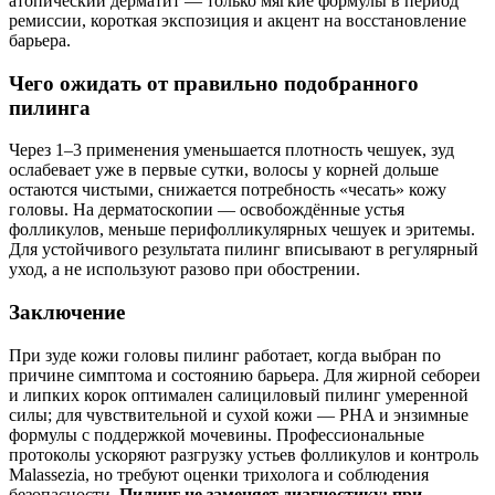
атопический дерматит — только мягкие формулы в период
ремиссии, короткая экспозиция и акцент на восстановление
барьера.
Чего ожидать от правильно подобранного
пилинга
Через 1–3 применения уменьшается плотность чешуек, зуд
ослабевает уже в первые сутки, волосы у корней дольше
остаются чистыми, снижается потребность «чесать» кожу
головы. На дерматоскопии — освобождённые устья
фолликулов, меньше перифолликулярных чешуек и эритемы.
Для устойчивого результата пилинг вписывают в регулярный
уход, а не используют разово при обострении.
Заключение
При зуде кожи головы пилинг работает, когда выбран по
причине симптома и состоянию барьера. Для жирной себореи
и липких корок оптимален салициловый пилинг умеренной
силы; для чувствительной и сухой кожи — PHA и энзимные
формулы с поддержкой мочевины. Профессиональные
протоколы ускоряют разгрузку устьев фолликулов и контроль
Malassezia, но требуют оценки трихолога и соблюдения
безопасности.
Пилинг не заменяет диагностику: при