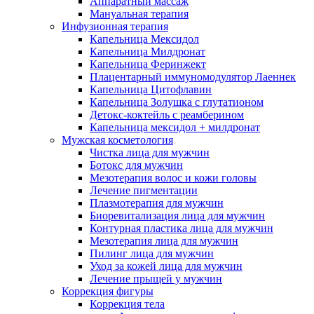
Аппаратный массаж
Мануальная терапия
Инфузионная терапия
Капельница Мексидол
Капельница Милдронат
Капельница Феринжект
Плацентарный иммуномодулятор Лаеннек
Капельница Цитофлавин
Капельница Золушка с глутатионом
Детокс-коктейль с реамберином
Капельница мексидол + милдронат
Мужская косметология
Чистка лица для мужчин
Ботокс для мужчин
Мезотерапия волос и кожи головы
Лечение пигментации
Плазмотерапия для мужчин
Биоревитализация лица для мужчин
Контурная пластика лица для мужчин
Мезотерапия лица для мужчин
Пилинг лица для мужчин
Уход за кожей лица для мужчин
Лечение прыщей у мужчин
Коррекция фигуры
Коррекция тела