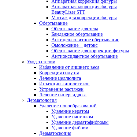
Аппаратная коррекция фигуры
Аппаратная коррекция фигуры
BeautyLizer STT
Массаж для коррекции фигуры
Обертывание
Обертывание для тела
Бандажное обертывание
Антицеллюлитное обертывание
Омоложение + детокс
Обертывание для коррекции фигуры
Антиоксидантное обертывание
Уход за телом
Избавление от лишнего веса
Коррекция силуэта
Лечение целлюлита
Инъекции липолитиков
Устранение растяжек
Лечение гипергидроза
Дерматология
Удаление новообразований
Удаление кератом
Удаление папиллом
Удаление дерматофибромы
Удаление фибром
Дерматоскопия