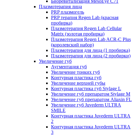
Биоревитализация MesoEye C71
Плазмотерапия лица
PRP плазмогель
PRP терапия Regen Lab (красная
пробирка)
Плазмотерапия Regen Lab Cellular
Matrix (золотая пробирка)
Плазмотерапия Regen Lab ACR-C Plus
(королевский набор)
Плазмотерапия для лица (1 пробирка)
Плазмотерапия для лица (2 пробирки)
Увеличение губ
Аугментация губ
Увеличение тонких губ
Контурная пластика губ
Увеличение верхней губы
Контурная пластика губ Stylage L
Увеличение губ препаратом Stylage M
Увеличение губ препаратом Aliaxin FL
Увеличение губ Juvederm ULTRA
SMILE
Контурная пластика Juvederm ULTRA
2
Контурная пластика Juvederm ULTRA
3