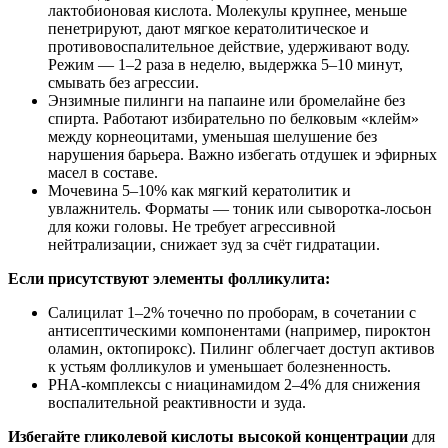
лактобионовая кислота. Молекулы крупнее, меньше
пенетрируют, дают мягкое кератолитическое и
противовоспалительное действие, удерживают воду.
Режим — 1–2 раза в неделю, выдержка 5–10 минут,
смывать без агрессии.
Энзимные пилинги на папаине или бромелайне без
спирта. Работают избирательно по белковым «клейм»
между корнеоцитами, уменьшая шелушение без
нарушения барьера. Важно избегать отдушек и эфирных
масел в составе.
Мочевина 5–10% как мягкий кератолитик и
увлажнитель. Форматы — тоник или сыворотка-лосьон
для кожи головы. Не требует агрессивной
нейтрализации, снижает зуд за счёт гидратации.
Если присутствуют элементы фолликулита:
Салицилат 1–2% точечно по проборам, в сочетании с
антисептическими компонентами (например, пироктон
оламин, октопирокс). Пилинг облегчает доступ активов
к устьям фолликулов и уменьшает болезненность.
PНА-комплексы с ниацинамидом 2–4% для снижения
воспалительной реактивности и зуда.
Избегайте гликолевой кислоты высокой концентрации
для