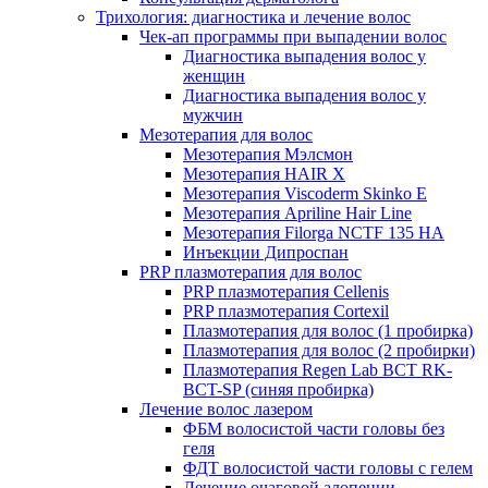
Трихология: диагностика и лечение волос
Чек-ап программы при выпадении волос
Диагностика выпадения волос у
женщин
Диагностика выпадения волос у
мужчин
Мезотерапия для волос
Мезотерапия Мэлсмон
Мезотерапия HAIR X
Мезотерапия Viscoderm Skinko E
Мезотерапия Apriline Hair Line
Мезотерапия Filorga NCTF 135 HA
Инъекции Дипроспан
PRP плазмотерапия для волос
PRP плазмотерапия Cellenis
PRP плазмотерапия Cortexil
Плазмотерапия для волос (1 пробирка)
Плазмотерапия для волос (2 пробирки)
Плазмотерапия Regen Lab BCT RK-
BCT-SP (синяя пробирка)
Лечение волос лазером
ФБМ волосистой части головы без
геля
ФДТ волосистой части головы с гелем
Лечение очаговой алопеции