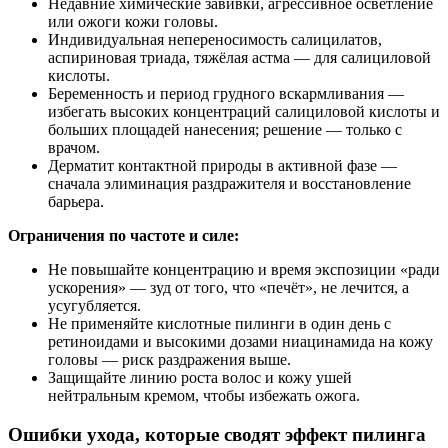
Недавние химические завивки, агрессивное осветление
или ожоги кожи головы.
Индивидуальная непереносимость салицилатов,
аспириновая триада, тяжёлая астма — для салициловой
кислоты.
Беременность и период грудного вскармливания —
избегать высоких концентраций салициловой кислоты и
больших площадей нанесения; решение — только с
врачом.
Дерматит контактной природы в активной фазе —
сначала элиминация раздражителя и восстановление
барьера.
Ограничения по частоте и силе:
Не повышайте концентрацию и время экспозиции «ради
ускорения» — зуд от того, что «печёт», не лечится, а
усугубляется.
Не применяйте кислотные пилинги в один день с
ретиноидами и высокими дозами ниацинамида на кожу
головы — риск раздражения выше.
Защищайте линию роста волос и кожу ушей
нейтральным кремом, чтобы избежать ожога.
Ошибки ухода, которые сводят эффект пилинга