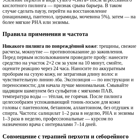
кислотного пилинга — признак срыва барьера. В таком
случае сделать паузу, перейти на восстановление
(ниацинамид, пантенол, церамиды, мочевина 5%), затем — на
более мягкие PHA или энзимы.
Правила применения и частота
Никакого пилинга по повреждённой коже
: трещины, свежие
расчесы, мокнутие — противопоказание до заживления.
Перед первым использованием проведите пробу: нанесите
средство на участок 2×2 см за ухом на 10 минут, смойте,
оцените реакцию через 24 часа. Наносите по аккуратным
проборам на сухую кожу, не затрагивая длину волос и
чувствительную линию лба. Экспозиция — по инструкции и
переносимости; для начала лучше минимальная. Смывайте
щадящим шампунем без сульфатов с мягкими ПАВ,
температура воды — тёплая, не горячая. После пилинга
целесообразен успокаивающий тоник-лосьон для кожи
головы с пантенолом, бетаином, аллантоином, без отдушек и
спирта. Частота: салицилат 1–2 раза в неделю, PНА и энзимы
1–3 раза в неделю, профессиональные — курсом по
назначению врача с интервалами 7–14 дней.
Совмещение с терапией перхоти и себорейного