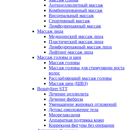
Антицеллюлитный массаж
Комбинированный массаж
Висцеральный массаж
Спортивный массаж
Лимфодренажный массаж
Массаж лица
Медицинский массаж лица
Пластический массаж лица
Лимфодренажный массаж лица
Лифтинг-массаж лица
Массаж головы и шеи
Массаж головы
Массаж головы для стимуляции роста
волос
Расслабляющий массаж головы
Массаж шеи (ШВЗ)
Beautylizer STT
Лечение целлюлита
Лечение фиброза
Уменьшение жировых отложений
Детокс-омоложение тела
Миорелаксация
Аппаратная подтяжка кожи
Коррекция фигуры без операции