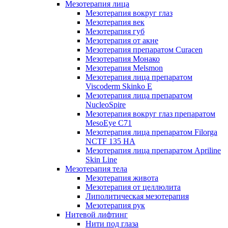
Мезотерапия лица
Мезотерапия вокруг глаз
Мезотерапия век
Мезотерапия губ
Мезотерапия от акне
Мезотерапия препаратом Curacen
Мезотерапия Монако
Мезотерапия Melsmon
Мезотерапия лица препаратом
Viscoderm Skinko E
Мезотерапия лица препаратом
NucleoSpire
Мезотерапия вокруг глаз препаратом
MesoEye С71
Мезотерапия лица препаратом Filorga
NCTF 135 HA
Мезотерапия лица препаратом Apriline
Skin Line
Мезотерапия тела
Мезотерапия живота
Мезотерапия от целлюлита
Липолитическая мезотерапия
Мезотерапия рук
Нитевой лифтинг
Нити под глаза