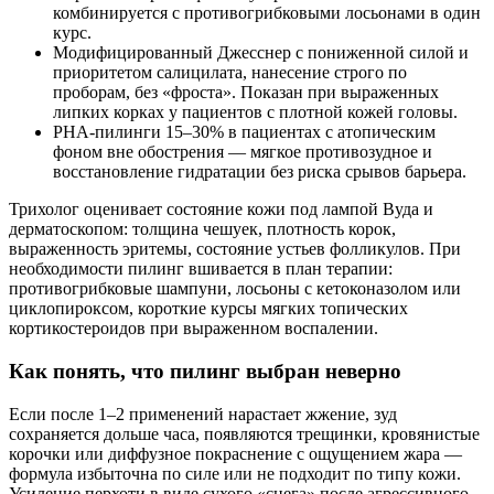
комбинируется с противогрибковыми лосьонами в один
курс.
Модифицированный Джесснер с пониженной силой и
приоритетом салицилата, нанесение строго по
проборам, без «фроста». Показан при выраженных
липких корках у пациентов с плотной кожей головы.
PНА-пилинги 15–30% в пациентах с атопическим
фоном вне обострения — мягкое противозудное и
восстановление гидратации без риска срывов барьера.
Трихолог оценивает состояние кожи под лампой Вуда и
дерматоскопом: толщина чешуек, плотность корок,
выраженность эритемы, состояние устьев фолликулов. При
необходимости пилинг вшивается в план терапии:
противогрибковые шампуни, лосьоны с кетоконазолом или
циклопироксом, короткие курсы мягких топических
кортикостероидов при выраженном воспалении.
Как понять, что пилинг выбран неверно
Если после 1–2 применений нарастает жжение, зуд
сохраняется дольше часа, появляются трещинки, кровянистые
корочки или диффузное покраснение с ощущением жара —
формула избыточна по силе или не подходит по типу кожи.
Усиление перхоти в виде сухого «снега» после агрессивного