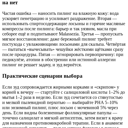
на нет
Частая ошибка — наносить пилинг на влажную кожу: вода
ускоряет пенетрацию и усиливает раздражение. Вторая —
использовать спиртосодержащие лосьоны и горячие масляные
компрессы после пилинга: барьер и так уязвим, масла при
себорее ещё и подпитывают Malassezia. Третья — пропускать
мягкое восстановление: даже бережный пилинг требует
постухода с увлажняющими лосьонами для скальпа. Четвёртая
— пытаться «вычесывать» чешуйки жёсткими щётками сразу
после процедуры. Пятая — игнорировать первопричину: при
педикулёзе, атопии в обострении или истинной аллергии
пилинг не решает задачу, и зуд вернётся.
Практические сценарии выбора
Если зуд сопровождается жирными корками и «скрипом» у
корней к вечеру — стартуйте с салициловой кислоты 1–2% до
мытья 1–2 раза в неделю. Если зуд сочетается со стянутостью
и мелкой пылевидной перхотью — выбирайте PHA 5–10%
или энзимный пилинг, плюс лосьон с мочевиной 5% через
день. Если видны болезненные фолликулярные папулы —
точечно салицилат и мягкий антисептик, затем визит к врачу
для назначения противомикробной терапии. Если в анамнезе