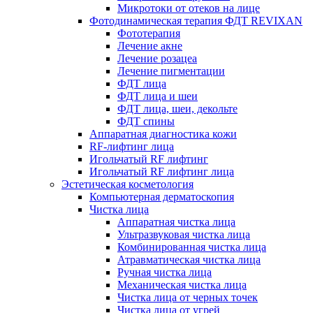
Микротоки от отеков на лице
Фотодинамическая терапия ФДТ REVIXAN
Фототерапия
Лечение акне
Лечение розацеа
Лечение пигментации
ФДТ лица
ФДТ лица и шеи
ФДТ лица, шеи, декольте
ФДТ спины
Аппаратная диагностика кожи
RF-лифтинг лица
Игольчатый RF лифтинг
Игольчатый RF лифтинг лица
Эстетическая косметология
Компьютерная дерматоскопия
Чистка лица
Аппаратная чистка лица
Ультразвуковая чистка лица
Комбинированная чистка лица
Атравматическая чистка лица
Ручная чистка лица
Механическая чистка лица
Чистка лица от черных точек
Чистка лица от угрей