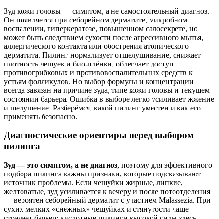
Зуд кожи головы — симптом, а не самостоятельный диагноз.
Он появляется при себорейном дерматите, микробном
воспалении, гиперкератозе, повышенном салосекрете, но
может быть следствием сухости после агрессивного мытья,
аллергического контакта или обострения атопического
дерматита. Пилинг нормализует отшелушивание, снижает
плотность чешуек и био-плёнки, облегчает доступ
противогрибковых и противовоспалительных средств к
устьям фолликулов. Но выбор формулы и концентрации
всегда завязан на причине зуда, типе кожи головы и текущем
состоянии барьера. Ошибка в выборе легко усиливает жжение
и шелушение. Разберёмся, какой пилинг уместен и как его
применять безопасно.
Диагностические ориентиры перед выбором
пилинга
Зуд — это симптом, а не диагноз
, поэтому для эффективного
подбора пилинга важны признаки, которые подсказывают
источник проблемы. Если чешуйки жирные, липкие,
желтоватые, зуд усиливается к вечеру и после потоотделения
— вероятен себорейный дерматит с участием Malassezia. При
сухих мелких «снежных» чешуйках и стянутости чаще
страдает барьер: кислотные пилинги высокой силы здесь