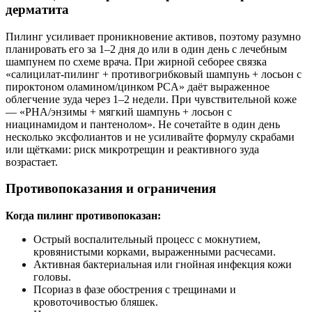
дерматита
Пилинг усиливает проникновение активов, поэтому разумно
планировать его за 1–2 дня до или в один день с лечебным
шампунем по схеме врача. При жирной себорее связка
«салицилат-пилинг + противогрибковый шампунь + лосьон с
пироктоном оламином/цинком PCA» даёт выраженное
облегчение зуда через 1–2 недели. При чувствительной коже
— «PHA/энзимы + мягкий шампунь + лосьон с
ниацинамидом и пантенолом». Не сочетайте в один день
несколько эксфолиантов и не усиливайте формулу скрабами
или щётками: риск микротрещин и реактивного зуда
возрастает.
Противопоказания и ограничения
Когда пилинг противопоказан:
Острый воспалительный процесс с мокнутием,
кровянистыми корками, выраженными расчесами.
Активная бактериальная или гнойная инфекция кожи
головы.
Псориаз в фазе обострения с трещинами и
кровоточивостью бляшек.