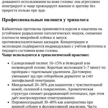
домашнего использования на коже головы: она агрессивно
пенетрирует и чаще провоцирует жжение и эритему без
прироста пользы при зуде.
Профессиональные пилинги у трихолога
Кабинетные протоколы применяются курсом и нацелены на
устойчивое разрыхление патологических чешуек, снижение
плотности микробной плёнки и запуск
противовоспалительных каскадов. Концентрации и
экспозиции подбираются индивидуально с учётом фототипа и
текущего состояния кожи головы.
Чаще используются в трихологической практике:
Салициловый пилинг 10–15% в безводной или
низководной основе. Короткая экспозиция 5–7 минут по
проборам с тщательным удалением. Достоверно
уменьшает зуд при себорейном дерматите за счёт
липофильной пенетрации.
Миндальный 20–30% для пациентов с чувствительной
кожей, склонной к покраснению. Ароматическая
структура снижает раздражающий потенциал, при этом
даёт контролируемое отшелушивание.
Пировиноградный 30–40% как альтернатива при
жирной себорее и фолликулярной окклюзии. Часто