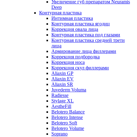
Увеличение губ препаратом Neuramis
Deep
Контурная пластика
Интимная пластика
Контурная пластика ягодиц
Коррекция овала лица
Контурная пластика под глазами
Контурная пластика средней трети
лица
Армирование лица филлерами
Коррекция подбородка
Коррекция носа
Коррекция скул филлерами
Aliaxin GP
Aliaxin EV
Aliaxin SR
Juvederm Voluma
Radiesse
Stylage XL
AestheFill
Belotero Balance
Belotero Intense
Belotero Soft
Belotero Volume
Soprano