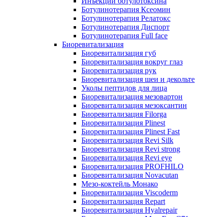
Инъекции ботулотоксина
Ботулинотерапия Ксеомин
Ботулинотерапия Релатокс
Ботулинотерапия Диспорт
Ботулинотерапия Full face
Биоревитализация
Биоревитализация губ
Биоревитализация вокруг глаз
Биоревитализация рук
Биоревитализация шеи и декольте
Уколы пептидов для лица
Биоревитализация мезовартон
Биоревитализация мезоксантин
Биоревитализация Filorga
Биоревитализация Plinest
Биоревитализация Plinest Fast
Биоревитализация Revi Silk
Биоревитализация Revi strong
Биоревитализация Revi eye
Биоревитализация PROFHILO
Биоревитализация Novacutan
Мезо-коктейль Монако
Биоревитализация Viscoderm
Биоревитализация Repart
Биоревитализация Hyalrepair