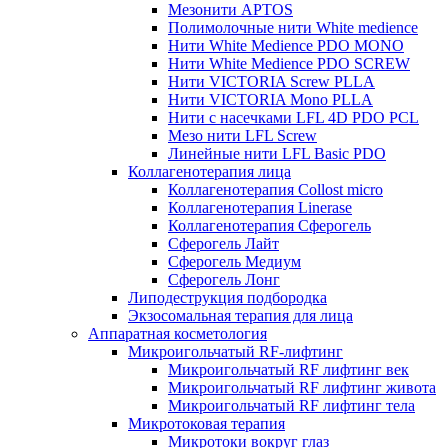
Мезонити APTOS
Полимолочные нити White medience
Нити White Medience PDO MONO
Нити White Medience PDO SCREW
Нити VICTORIA Screw PLLA
Нити VICTORIA Mono PLLA
Нити с насечками LFL 4D PDO PCL
Мезо нити LFL Screw
Линейные нити LFL Basic PDO
Коллагенотерапия лица
Коллагенотерапия Collost micro
Коллагенотерапия Linerase
Коллагенотерапия Сферогель
Сферогель Лайт
Сферогель Медиум
Сферогель Лонг
Липодеструкция подбородка
Экзосомальная терапия для лица
Аппаратная косметология
Микроигольчатый RF-лифтинг
Микроигольчатый RF лифтинг век
Микроигольчатый RF лифтинг живота
Микроигольчатый RF лифтинг тела
Микротоковая терапия
Микротоки вокруг глаз