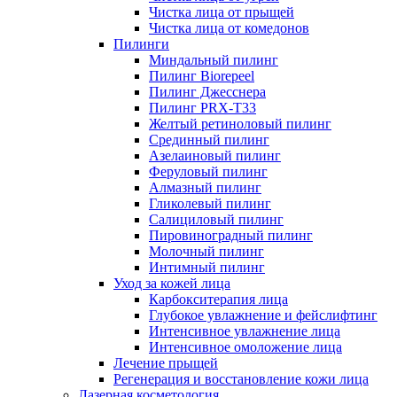
Чистка лица от прыщей
Чистка лица от комедонов
Пилинги
Миндальный пилинг
Пилинг Biorepeel
Пилинг Джесснера
Пилинг PRX-T33
Желтый ретиноловый пилинг
Срединный пилинг
Азелаиновый пилинг
Феруловый пилинг
Алмазный пилинг
Гликолевый пилинг
Салициловый пилинг
Пировиноградный пилинг
Молочный пилинг
Интимный пилинг
Уход за кожей лица
Карбокситерапия лица
Глубокое увлажнение и фейслифтинг
Интенсивное увлажнение лица
Интенсивное омоложение лица
Лечение прыщей
Регенерация и восстановление кожи лица
Лазерная косметология