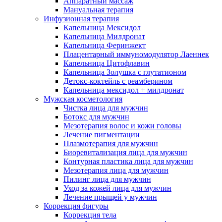
Аппаратный массаж
Мануальная терапия
Инфузионная терапия
Капельница Мексидол
Капельница Милдронат
Капельница Феринжект
Плацентарный иммуномодулятор Лаеннек
Капельница Цитофлавин
Капельница Золушка с глутатионом
Детокс-коктейль с реамберином
Капельница мексидол + милдронат
Мужская косметология
Чистка лица для мужчин
Ботокс для мужчин
Мезотерапия волос и кожи головы
Лечение пигментации
Плазмотерапия для мужчин
Биоревитализация лица для мужчин
Контурная пластика лица для мужчин
Мезотерапия лица для мужчин
Пилинг лица для мужчин
Уход за кожей лица для мужчин
Лечение прыщей у мужчин
Коррекция фигуры
Коррекция тела