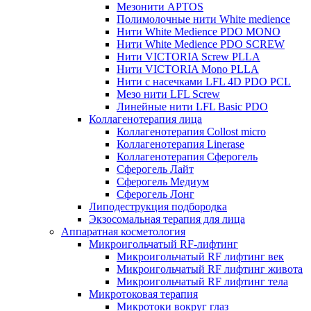
Мезонити APTOS
Полимолочные нити White medience
Нити White Medience PDO MONO
Нити White Medience PDO SCREW
Нити VICTORIA Screw PLLA
Нити VICTORIA Mono PLLA
Нити с насечками LFL 4D PDO PCL
Мезо нити LFL Screw
Линейные нити LFL Basic PDO
Коллагенотерапия лица
Коллагенотерапия Collost micro
Коллагенотерапия Linerase
Коллагенотерапия Сферогель
Сферогель Лайт
Сферогель Медиум
Сферогель Лонг
Липодеструкция подбородка
Экзосомальная терапия для лица
Аппаратная косметология
Микроигольчатый RF-лифтинг
Микроигольчатый RF лифтинг век
Микроигольчатый RF лифтинг живота
Микроигольчатый RF лифтинг тела
Микротоковая терапия
Микротоки вокруг глаз