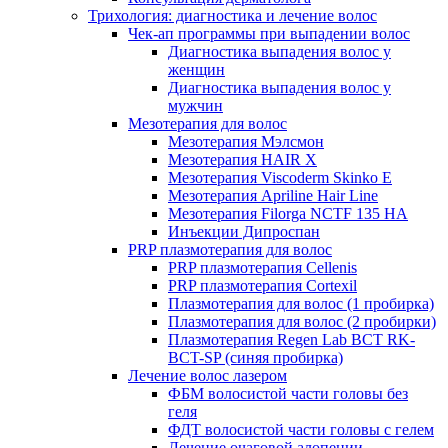
Трихология: диагностика и лечение волос
Чек-ап программы при выпадении волос
Диагностика выпадения волос у
женщин
Диагностика выпадения волос у
мужчин
Мезотерапия для волос
Мезотерапия Мэлсмон
Мезотерапия HAIR X
Мезотерапия Viscoderm Skinko E
Мезотерапия Apriline Hair Line
Мезотерапия Filorga NCTF 135 HA
Инъекции Дипроспан
PRP плазмотерапия для волос
PRP плазмотерапия Cellenis
PRP плазмотерапия Cortexil
Плазмотерапия для волос (1 пробирка)
Плазмотерапия для волос (2 пробирки)
Плазмотерапия Regen Lab BCT RK-
BCT-SP (синяя пробирка)
Лечение волос лазером
ФБМ волосистой части головы без
геля
ФДТ волосистой части головы с гелем
Лечение очаговой алопеции