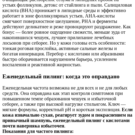
устьях фолликулов, детокс от стайлинга и пыли. Салициловая
кислота (BHA) проникает в липидные среды и эффективно
работает в зоне фолликулярных устьев, AHA-кислоты
смягчают поверхностное шелушение, PHA и ферменты
действуют деликатнее и реже провоцируют раздражение. Как
бонус — более ровное ощущение свежести, меньше зуда от
накопившихся чешуек, лучшее прилипание лечебных
лосьонов при себорее. Но у кожи головы есть особенности:
тонкая роговая прослойка, активные сальные железы и
богатая иннервация. Перебор с кислотами или абразивами
быстро оборачивается нарушением барьера, усилением
воспаления и реактивной жирностью.
Еженедельный пилинг: когда это оправдано
Еженедельная частота возможна не для всех и не для любых
средств. Она оправдана как этап контроля симптомов при
повышенном темпе образования чешуек и избыточной
себорее, а также при высокой нагрузке стильнгом. Ключ —
мягкие формулы, корректный pH и короткая экспозиция.
Если
кожа изначально сухая, реагирует зудом и покраснением на
привычный шампунь, еженедельный пилинг с кислотами
почти наверняка избыточен
.
Показания для частого пилинга: