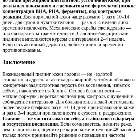
но лишь при жирной или плотной, устойчивой коже, при
реальных показаниях и с деликатными формулами (низкие
концентрации BHA, PHA, ферменты), под контролем
реакции
. Для нормальной кожи чаще разумно 1 раз в 10–14
дней, для сухой и чувствительной — раз в 3–4 недели либо
временно исключить. Механические скрабы еженедельно —
плохая идея из‑за травматичности. Салонные/медицинские
пилинги выполняются курсом с интервалами 2–4 недели.
Если есть активный дерматоз, любые пилинги временно
противопоказаны.
Заключение
Еженедельный пилинг кожи головы — не «золотой
стандарт», а адресная тактика для жирной, устойчивой кожи и
конкретных задач: плотная перхоть без воспаления, избыток
себума, накопление стайлинга. Основа безопасности —
мягкие формулы, короткая экспозиция, контроль ощущений и
соблюдение интервалов. Для большинства людей оптимальны
более редкие графики: раз в 10–14 дней при нормальной коже
и раз в 3–4 недели при склонности к сухости и раздражению.
Главное — не частота сама по себе, а стабильность барьера
и отсутствие воспаления
. Если сомневаетесь, начните реже,
чем планировали, оцените реакцию кожи в течение 48 часов и
только потом принимайте решение о повышении частоты.