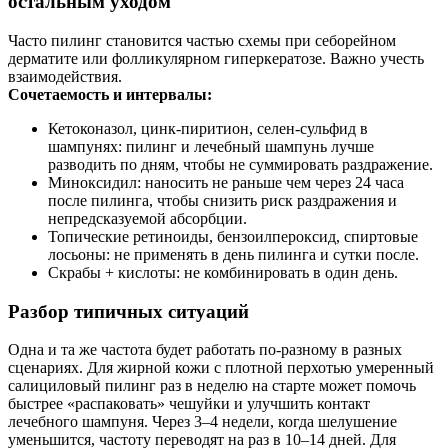
остальным уходом
Часто пилинг становится частью схемы при себорейном
дерматите или фолликулярном гиперкератозе. Важно учесть
взаимодействия.
Сочетаемость и интервалы:
Кетоконазол, цинк-пиритион, селен-сульфид в
шампунях: пилинг и лечебный шампунь лучше
разводить по дням, чтобы не суммировать раздражение.
Миноксидил: наносить не раньше чем через 24 часа
после пилинга, чтобы снизить риск раздражения и
непредсказуемой абсорбции.
Топические ретиноиды, бензоилпероксид, спиртовые
лосьоны: не применять в день пилинга и сутки после.
Скрабы + кислоты: не комбинировать в один день.
Разбор типичных ситуаций
Одна и та же частота будет работать по-разному в разных
сценариях. Для жирной кожи с плотной перхотью умеренный
салициловый пилинг раз в неделю на старте может помочь
быстрее «распаковать» чешуйки и улучшить контакт
лечебного шампуня. Через 3–4 недели, когда шелушение
уменьшится, частоту переводят на раз в 10–14 дней. Для