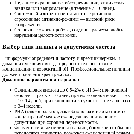
Недавнее окрашивание, обесцвечивание, химическая
завивка или выпрямление (в течение 7–10 дней).
Системный изотретиноин и местные ретиноиды,
агрессивные антиакне-режимы — высокий риск
раздражения.
Солнечные ожоги пробора, ссадины, расчесы, любые
нарушения целостности кожи.
Выбор типа пилинга и допустимая частота
Тип формулы определяет и частоту, и время выдержки. В
домашних условиях всегда предпочтительнее низкие
концентрации и корректный pH. Профессиональные пилинги
должен подбирать врач-трихолог.
Домашние варианты и интервалы:
Салициловая кислота до 0,5–2% с pH 3–4: при жирной
себорее — раз в 7–10 дней, при нормальной коже — раз
в 10–14 дней, при склонности к сухости — не чаще раза
в 3–4 недели.
PHA (глюконолактон, лактобионовая кислота) низких
концентраций: мягкое еженедельное применение
допустимо при хорошей переносимости.
Ферментативные пилинги (папаин, бромелаин): обычно
переносятся деликатно, возможен еженедельный режим