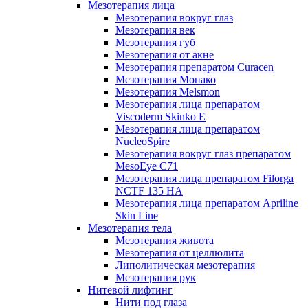
Мезотерапия лица
Мезотерапия вокруг глаз
Мезотерапия век
Мезотерапия губ
Мезотерапия от акне
Мезотерапия препаратом Curacen
Мезотерапия Монако
Мезотерапия Melsmon
Мезотерапия лица препаратом
Viscoderm Skinko E
Мезотерапия лица препаратом
NucleoSpire
Мезотерапия вокруг глаз препаратом
MesoEye С71
Мезотерапия лица препаратом Filorga
NCTF 135 HA
Мезотерапия лица препаратом Apriline
Skin Line
Мезотерапия тела
Мезотерапия живота
Мезотерапия от целлюлита
Липолитическая мезотерапия
Мезотерапия рук
Нитевой лифтинг
Нити под глаза