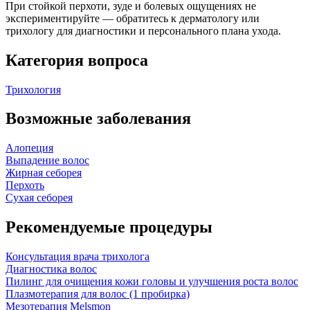
При стойкой перхоти, зуде и болевых ощущениях не
экспериментируйте — обратитесь к дерматологу или
трихологу для диагностики и персонального плана ухода.
Категория вопроса
Трихология
Возможные заболевания
Алопеция
Выпадение волос
Жирная себорея
Перхоть
Сухая себорея
Рекомендуемые процедуры
Консультация врача трихолога
Диагностика волос
Пилинг для очищения кожи головы и улучшения роста волос
Плазмотерапия для волос (1 пробирка)
Мезотерапия Melsmon