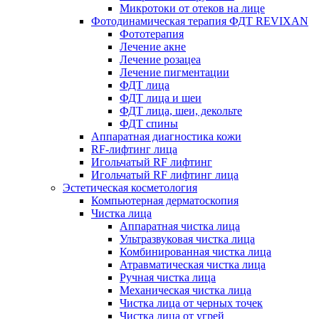
Микротоки от отеков на лице
Фотодинамическая терапия ФДТ REVIXAN
Фототерапия
Лечение акне
Лечение розацеа
Лечение пигментации
ФДТ лица
ФДТ лица и шеи
ФДТ лица, шеи, декольте
ФДТ спины
Аппаратная диагностика кожи
RF-лифтинг лица
Игольчатый RF лифтинг
Игольчатый RF лифтинг лица
Эстетическая косметология
Компьютерная дерматоскопия
Чистка лица
Аппаратная чистка лица
Ультразвуковая чистка лица
Комбинированная чистка лица
Атравматическая чистка лица
Ручная чистка лица
Механическая чистка лица
Чистка лица от черных точек
Чистка лица от угрей