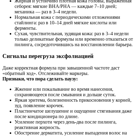
Жирная и устойчиво плотная кожа головы, выраженная
себорея: мягкие BHA/PHA — каждые 7–10 дней;
механика — раз в 3–4 недели.
Нормальная кожа с периодическими отложениями
стайлинга: раз в 10–14 дней мягкие кислоты или
ферменты.
Сухая, чувствительная, зудящая кожа: раз в 3–4 недели
только деликатные формулы или временно отказаться от
пилинга, сосредоточившись на восстановлении барьера.
Сигналы перегруза эксфолиацией
Даже корректная формула при завышенной частоте даст
«обратный ход». Отслеживайте маркеры.
Признаки, что пора сделать паузу:
Жжение или покалывание во время нанесения,
сохраняющееся после смывания и дольше суток.
Яркая эритема, болезненность прикосновения у корней,
зуд, появление корочек.
Пластинчатое шелушение и ощущение стягивания даже
после кондиционера по длине.
Усиление перхоти через день-два после пилинга,
реактивная жирность.
Обострение дерматита, усиление выпадения волос на