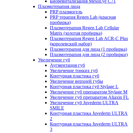
Биоревитализация MesoEye C71
Плазмотерапия лица
PRP плазмогель
PRP терапия Regen Lab (красная
пробирка)
Плазмотерапия Regen Lab Cellular
Matrix (золотая пробирка)
Плазмотерапия Regen Lab ACR-C Plus
(королевский набор)
Плазмотерапия для лица (1 пробирка)
Плазмотерапия для лица (2 пробирки)
Увеличение губ
Аугментация губ
Увеличение тонких губ
Контурная пластика губ
Увеличение верхней губы
Контурная пластика губ Stylage L
Увеличение губ препаратом Stylage M
Увеличение губ препаратом Aliaxin FL
Увеличение губ Juvederm ULTRA
SMILE
Контурная пластика Juvederm ULTRA
2
Контурная пластика Juvederm ULTRA
3