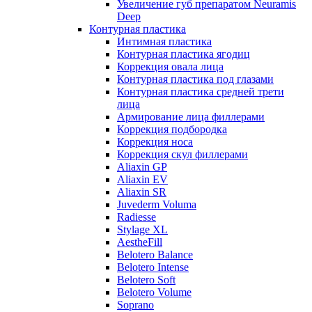
Увеличение губ препаратом Neuramis
Deep
Контурная пластика
Интимная пластика
Контурная пластика ягодиц
Коррекция овала лица
Контурная пластика под глазами
Контурная пластика средней трети
лица
Армирование лица филлерами
Коррекция подбородка
Коррекция носа
Коррекция скул филлерами
Aliaxin GP
Aliaxin EV
Aliaxin SR
Juvederm Voluma
Radiesse
Stylage XL
AestheFill
Belotero Balance
Belotero Intense
Belotero Soft
Belotero Volume
Soprano