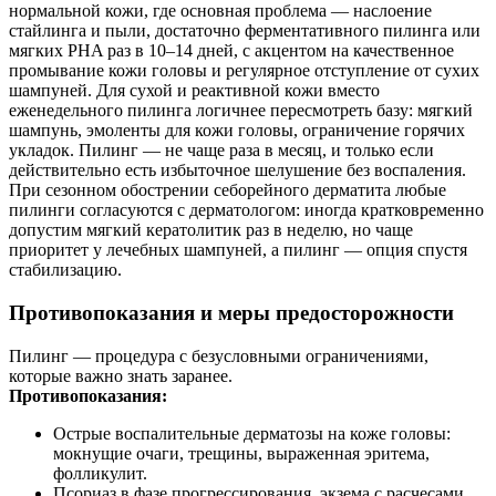
нормальной кожи, где основная проблема — наслоение
стайлинга и пыли, достаточно ферментативного пилинга или
мягких PHA раз в 10–14 дней, с акцентом на качественное
промывание кожи головы и регулярное отступление от сухих
шампуней. Для сухой и реактивной кожи вместо
еженедельного пилинга логичнее пересмотреть базу: мягкий
шампунь, эмоленты для кожи головы, ограничение горячих
укладок. Пилинг — не чаще раза в месяц, и только если
действительно есть избыточное шелушение без воспаления.
При сезонном обострении себорейного дерматита любые
пилинги согласуются с дерматологом: иногда кратковременно
допустим мягкий кератолитик раз в неделю, но чаще
приоритет у лечебных шампуней, а пилинг — опция спустя
стабилизацию.
Противопоказания и меры предосторожности
Пилинг — процедура с безусловными ограничениями,
которые важно знать заранее.
Противопоказания:
Острые воспалительные дерматозы на коже головы:
мокнущие очаги, трещины, выраженная эритема,
фолликулит.
Псориаз в фазе прогрессирования, экзема с расчесами,