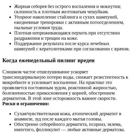
Жирная себорея без острого воспаления и мокнутия;
склонность к плотным желтоватым чешуйкам.
Упорное накопление стайлинга и сухих шампуней,
ежедневные тренировки с активным потоотделением,
пыльные условия труда.
Плотная неприживающаяся перхоть при отсутствии
раздражения и трещин на коже.
Поддержание результата после курса лечебных
шампуней с кератолитиками при согласовании с врачом.
Когда еженедельный пилинг вреден
Слишком частое отшелушивание ускоряет
трансэпидермальную потерю воды, снижает резистентность к
микробиоте и усиливает воспаление. На практике это
проявляется постоянным зудом, реактивной жирностью,
болезненностью прикосновения у корней, обострением
дерматитов. В этой зоне осторожность важнее скорости.
Риски и ограничения:
Сухая/чувствительная кожа, атопический дерматит в
анамнезе, зуд после каждого мытья головы.
Обострение себорейного дерматита, псориаз, экзема,
импетиго, фолликулит — любые активные дерматозы.