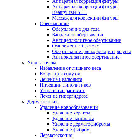
Аппаратная коррекция фигуры
Аппаратная коррекция фигуры
BeautyLizer STT
Массаж для коррекции фигуры
Обертывание
Обертывание для тела
Бандажное обертывание
Антицеллюлитное обертывание
Омоложение + детокс
Обертывание для коррекции фигуры
Антиоксидантное обертывание
Уход за телом
Избавление от лишнего веса
Коррекция силуэта
Лечение целлюлита
Инъекции липолитиков
Устранение растяжек
Лечение гипергидроза
Дерматология
Удаление новообразований
Удаление кератом
Удаление папиллом
Удаление дерматофибромы
Удаление фибром
Дерматоскопия