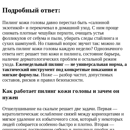
Подробный ответ:
Пилинг кожи головы давно перестал быть «салонной
экзотикой» и перекочевал в домашний уход. С ним проще
снимать плотные чешуйки перхоти, очищать устья
фолликулов от себума и пыли, убирать следы стайлинга и
сухих шампуней. Но главный вопрос звучит так: можно ли
делать пилинг кожи головы каждую неделю? Однозначного
ответа нет: решает тип кожи и пилинга, состояние барьера,
наличие дерматологических проблем и остальной режим
ухода.
Еженедельный пилинг — не универсальная норма, а
тактический инструмент под конкретные показания и
мягкие формулы
. Ниже — разбор частот, допустимых
составов, рисков и правил безопасности.
Как работает пилинг кожи головы и зачем он
нужен
Отшелушивание на скальпе решает две задачи. Первая —
кератолитическая: ослабление связей между корнеоцитами и
мягкое удаление их избыточного слоя, который у некоторых
людей собирается особенно быстро и плотно. Вторая —
очищающая: растворение себума и липидных пробок на