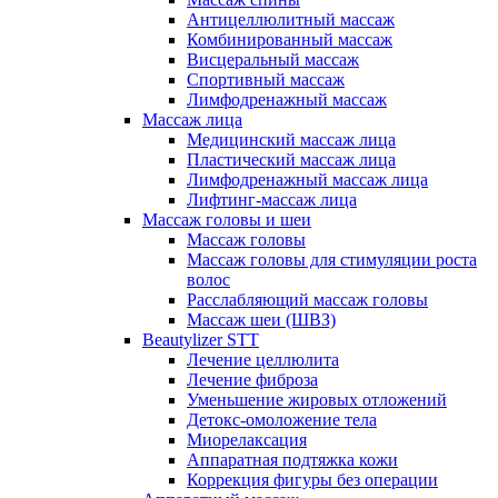
Антицеллюлитный массаж
Комбинированный массаж
Висцеральный массаж
Спортивный массаж
Лимфодренажный массаж
Массаж лица
Медицинский массаж лица
Пластический массаж лица
Лимфодренажный массаж лица
Лифтинг-массаж лица
Массаж головы и шеи
Массаж головы
Массаж головы для стимуляции роста
волос
Расслабляющий массаж головы
Массаж шеи (ШВЗ)
Beautylizer STT
Лечение целлюлита
Лечение фиброза
Уменьшение жировых отложений
Детокс-омоложение тела
Миорелаксация
Аппаратная подтяжка кожи
Коррекция фигуры без операции