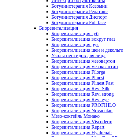
Инъекции ботулотоксина
Ботулинотерапия Ксеомин
Ботулинотерапия Релатокс
Ботулинотерапия Диспорт
Ботулинотерапия Full face
Биоревитализация
Биоревитализация губ
Биоревитализация вокруг глаз
Биоревитализация рук
Биоревитализация шеи и декольте
Уколы пептидов для лица
Биоревитализация мезовартон
Биоревитализация мезоксантин
Биоревитализация Filorga
Биоревитализация Plinest
Биоревитализация Plinest Fast
Биоревитализация Revi Silk
Биоревитализация Revi strong
Биоревитализация Revi eye
Биоревитализация PROFHILO
Биоревитализация Novacutan
Мезо-коктейль Монако
Биоревитализация Viscoderm
Биоревитализация Repart
Биоревитализация Hyalrepair