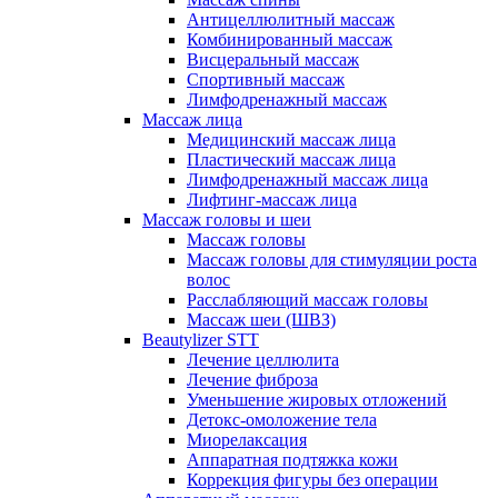
Антицеллюлитный массаж
Комбинированный массаж
Висцеральный массаж
Спортивный массаж
Лимфодренажный массаж
Массаж лица
Медицинский массаж лица
Пластический массаж лица
Лимфодренажный массаж лица
Лифтинг-массаж лица
Массаж головы и шеи
Массаж головы
Массаж головы для стимуляции роста
волос
Расслабляющий массаж головы
Массаж шеи (ШВЗ)
Beautylizer STT
Лечение целлюлита
Лечение фиброза
Уменьшение жировых отложений
Детокс-омоложение тела
Миорелаксация
Аппаратная подтяжка кожи
Коррекция фигуры без операции