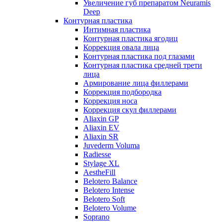
Увеличение губ препаратом Neuramis
Deep
Контурная пластика
Интимная пластика
Контурная пластика ягодиц
Коррекция овала лица
Контурная пластика под глазами
Контурная пластика средней трети
лица
Армирование лица филлерами
Коррекция подбородка
Коррекция носа
Коррекция скул филлерами
Aliaxin GP
Aliaxin EV
Aliaxin SR
Juvederm Voluma
Radiesse
Stylage XL
AestheFill
Belotero Balance
Belotero Intense
Belotero Soft
Belotero Volume
Soprano