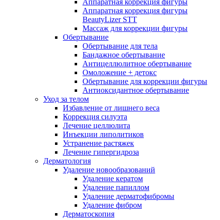
Аппаратная коррекция фигуры
Аппаратная коррекция фигуры
BeautyLizer STT
Массаж для коррекции фигуры
Обертывание
Обертывание для тела
Бандажное обертывание
Антицеллюлитное обертывание
Омоложение + детокс
Обертывание для коррекции фигуры
Антиоксидантное обертывание
Уход за телом
Избавление от лишнего веса
Коррекция силуэта
Лечение целлюлита
Инъекции липолитиков
Устранение растяжек
Лечение гипергидроза
Дерматология
Удаление новообразований
Удаление кератом
Удаление папиллом
Удаление дерматофибромы
Удаление фибром
Дерматоскопия