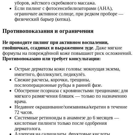
уборов, жёсткого скребкового массажа.
Если пилинг с фотосенсибилизаторами (AHA),
ограничьте активное солнце, при редком проборе —
физический барьер (кепка).
Противопоказания и ограничения
Не проводите пилинг при активном воспалении,
гнойничках, ссадинах и выраженном зуде
. Даже мягкие
формулы на повреждённой коже повышают риск осложнений.
Противопоказано или требует консультации:
Острые дерматозы кожи головы: мокнущая экзема,
импетиго, фолликулит, педикулёз.
Свежие расчесы, корочки, трещины,
послеоперационные рубцы в ранней фазе.
Обострение псориаза с кровянистыми трещинами; для
мягкого размягчения бляшек — только по назначению
врача.
Недавнее окрашивание/химзавивка/кератин в течение
72 часов.
Системные ретиноиды в анамнезе до 6 месяцев —
кислотные пилинги только после одобрения
дерматолога.
Аллергия на салицилаты, фруктовые кислоты,