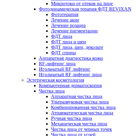
Микротоки от отеков на лице
Фотодинамическая терапия ФДТ REVIXAN
Фототерапия
Лечение акне
Лечение розацеа
Лечение пигментации
ФДТ лица
ФДТ лица и шеи
ФДТ лица, шеи, декольте
ФДТ спины
Аппаратная диагностика кожи
RF-лифтинг лица
Игольчатый RF лифтинг
Игольчатый RF лифтинг лица
Эстетическая косметология
Компьютерная дерматоскопия
Чистка лица
Аппаратная чистка лица
Ультразвуковая чистка лица
Комбинированная чистка лица
Атравматическая чистка лица
Ручная чистка лица
Механическая чистка лица
Чистка лица от черных точек
Чистка лица от угрей