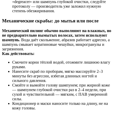
«degreaсer» или шампунь глубокой очистки, следуйте
протоколу — производитель уже заложил нужную
степень обезжиривания.
Механические скрабы: до мытья или после
Механический пилинг обычно выполняют на влажных, но
не предварительно вымытых волосах, затем используют
шампунь
. Вода даёт скольжение, абразив работает адресно, а
шампунь смывает кератиновые чешуйки, микрогранулы и
загрязнения.
Как действовать:
Смочите корни тёплой водой, отожмите лишнюю влагу
руками.
Нанесите скраб по проборам, мягко массируйте 2–3
минуты без агрессии, избегая длинных ногтей и
сильного давления.
Смойте и вымойте голову шампунем; при жирной коже
— шампунем глубокой очистки раз в 2–4 недели, при
сухой и чувствительной — мягким, с ПАВ умеренной
силы.
Кондиционер и маски наносите только на длину, не на
кожу головы.