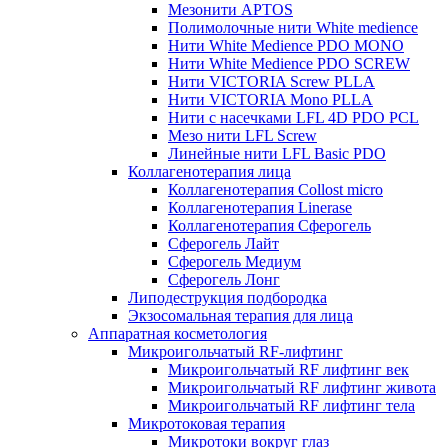
Мезонити APTOS
Полимолочные нити White medience
Нити White Medience PDO MONO
Нити White Medience PDO SCREW
Нити VICTORIA Screw PLLA
Нити VICTORIA Mono PLLA
Нити с насечками LFL 4D PDO PCL
Мезо нити LFL Screw
Линейные нити LFL Basic PDO
Коллагенотерапия лица
Коллагенотерапия Collost micro
Коллагенотерапия Linerase
Коллагенотерапия Сферогель
Сферогель Лайт
Сферогель Медиум
Сферогель Лонг
Липодеструкция подбородка
Экзосомальная терапия для лица
Аппаратная косметология
Микроигольчатый RF-лифтинг
Микроигольчатый RF лифтинг век
Микроигольчатый RF лифтинг живота
Микроигольчатый RF лифтинг тела
Микротоковая терапия
Микротоки вокруг глаз