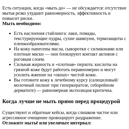
Есть ситуации, когда «мыть до» — не обсуждается: отсутствие
мытья резко ухудшит равномерность, эффективность и
повысит риски.
Мыть необходимо:
Есть наслоения стайлинга: лаки, помады,
текстурирующие пудры, сухие шампуни, термозащиты с
пленкообразователями.
На кожу нанесены масла, сыворотки с силиконами или
плотные маски — они блокируют контакт активов с
роговым слоем.
Сильная жирность и «плотная» перхоть: кислоты на
грязной коже будут работать неравномерно и могут
усилить жжение на «окнах» чистой кожи.
Вы готовите кожу к лечебному курсу (салициловый/
молочный пилинг при гиперкератозе, себорейном
дерматите) — равномерная экспозиция критична.
Когда лучше не мыть прямо перед процедурой
Существуют и обратные кейсы, когда слишком частое или
агрессивное очищение провоцирует раздражение.
Отложите мытьё или увеличьте интервал: