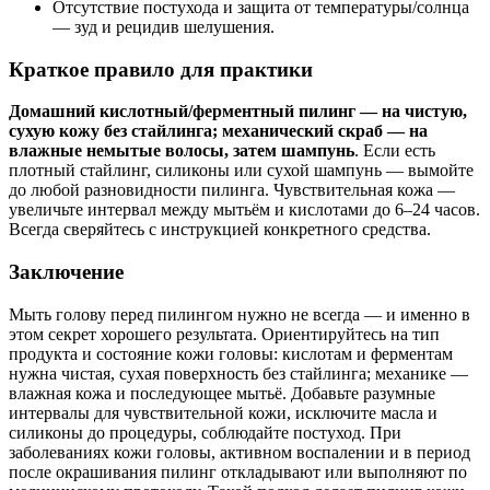
Отсутствие постухода и защита от температуры/солнца
— зуд и рецидив шелушения.
Краткое правило для практики
Домашний кислотный/ферментный пилинг — на чистую,
сухую кожу без стайлинга; механический скраб — на
влажные немытые волосы, затем шампунь
. Если есть
плотный стайлинг, силиконы или сухой шампунь — вымойте
до любой разновидности пилинга. Чувствительная кожа —
увеличьте интервал между мытьём и кислотами до 6–24 часов.
Всегда сверяйтесь с инструкцией конкретного средства.
Заключение
Мыть голову перед пилингом нужно не всегда — и именно в
этом секрет хорошего результата. Ориентируйтесь на тип
продукта и состояние кожи головы: кислотам и ферментам
нужна чистая, сухая поверхность без стайлинга; механике —
влажная кожа и последующее мытьё. Добавьте разумные
интервалы для чувствительной кожи, исключите масла и
силиконы до процедуры, соблюдайте постуход. При
заболеваниях кожи головы, активном воспалении и в период
после окрашивания пилинг откладывают или выполняют по