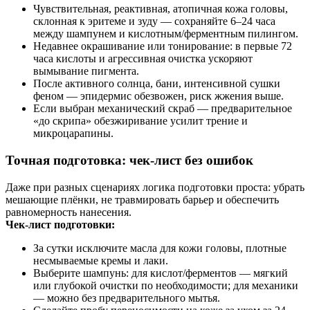
Чувствительная, реактивная, атопичная кожа головы,
склонная к эритеме и зуду — сохраняйте 6–24 часа
между шампунем и кислотным/ферментным пилингом.
Недавнее окрашивание или тонирование: в первые 72
часа кислоты и агрессивная очистка ускоряют
вымывание пигмента.
После активного солнца, бани, интенсивной сушки
феном — эпидермис обезвожен, риск жжения выше.
Если выбран механический скраб — предварительное
«до скрипа» обезжиривание усилит трение и
микроцарапины.
Точная подготовка: чек‑лист без ошибок
Даже при разных сценариях логика подготовки проста: убрать
мешающие плёнки, не травмировать барьер и обеспечить
равномерность нанесения.
Чек‑лист подготовки:
За сутки исключите масла для кожи головы, плотные
несмываемые кремы и лаки.
Выберите шампунь: для кислот/ферментов — мягкий
или глубокой очистки по необходимости; для механики
— можно без предварительного мытья.