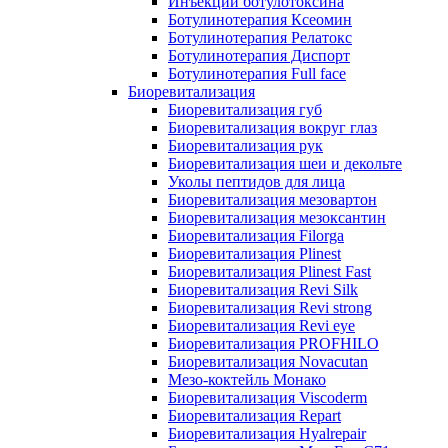
Инъекции ботулотоксина
Ботулинотерапия Ксеомин
Ботулинотерапия Релатокс
Ботулинотерапия Диспорт
Ботулинотерапия Full face
Биоревитализация
Биоревитализация губ
Биоревитализация вокруг глаз
Биоревитализация рук
Биоревитализация шеи и декольте
Уколы пептидов для лица
Биоревитализация мезовартон
Биоревитализация мезоксантин
Биоревитализация Filorga
Биоревитализация Plinest
Биоревитализация Plinest Fast
Биоревитализация Revi Silk
Биоревитализация Revi strong
Биоревитализация Revi eye
Биоревитализация PROFHILO
Биоревитализация Novacutan
Мезо-коктейль Монако
Биоревитализация Viscoderm
Биоревитализация Repart
Биоревитализация Hyalrepair