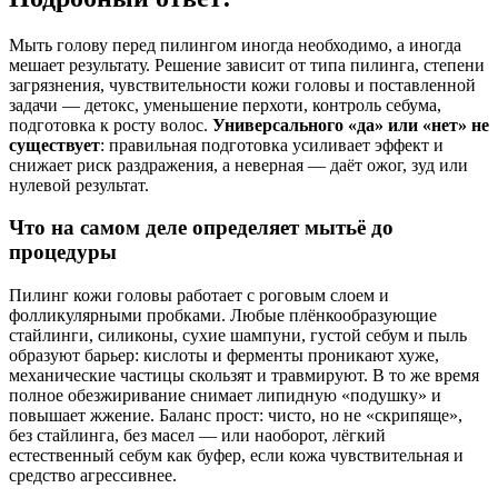
Мыть голову перед пилингом иногда необходимо, а иногда
мешает результату. Решение зависит от типа пилинга, степени
загрязнения, чувствительности кожи головы и поставленной
задачи — детокс, уменьшение перхоти, контроль себума,
подготовка к росту волос.
Универсального «да» или «нет» не
существует
: правильная подготовка усиливает эффект и
снижает риск раздражения, а неверная — даёт ожог, зуд или
нулевой результат.
Что на самом деле определяет мытьё до
процедуры
Пилинг кожи головы работает с роговым слоем и
фолликулярными пробками. Любые плёнкообразующие
стайлинги, силиконы, сухие шампуни, густой себум и пыль
образуют барьер: кислоты и ферменты проникают хуже,
механические частицы скользят и травмируют. В то же время
полное обезжиривание снимает липидную «подушку» и
повышает жжение. Баланс прост: чисто, но не «скрипяще»,
без стайлинга, без масел — или наоборот, лёгкий
естественный себум как буфер, если кожа чувствительная и
средство агрессивнее.