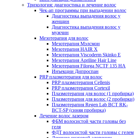
Трихология: диагностика и лечение волос
Чек-ап программы при выпадении волос
Диагностика выпадения волос у
женщин
Диагностика выпадения волос у
мужчин
Мезотерапия для волос
Мезотерапия Мэлсмон
Мезотерапия HAIR X
Мезотерапия Viscoderm Skinko E
Мезотерапия Apriline Hair Line
Мезотерапия Filorga NCTF 135 HA
Инъекции Дипроспан
PRP плазмотерапия для волос
PRP плазмотерапия Cellenis
PRP плазмотерапия Cortexil
Плазмотерапия для волос (1 пробирка)
Плазмотерапия для волос (2 пробирки)
Плазмотерапия Regen Lab BCT RK-
BCT-SP (синяя пробирка)
Лечение волос лазером
ФБМ волосистой части головы без
геля
ФДТ волосистой части головы с гелем
Лечение очаговой алопеции