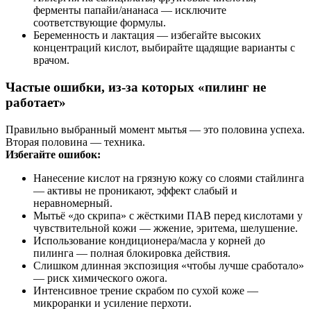
ферменты папайи/ананаса — исключите
соответствующие формулы.
Беременность и лактация — избегайте высоких
концентраций кислот, выбирайте щадящие варианты с
врачом.
Частые ошибки, из‑за которых «пилинг не
работает»
Правильно выбранный момент мытья — это половина успеха.
Вторая половина — техника.
Избегайте ошибок:
Нанесение кислот на грязную кожу со слоями стайлинга
— активы не проникают, эффект слабый и
неравномерный.
Мытьё «до скрипа» с жёсткими ПАВ перед кислотами у
чувствительной кожи — жжение, эритема, шелушение.
Использование кондиционера/масла у корней до
пилинга — полная блокировка действия.
Слишком длинная экспозиция «чтобы лучше сработало»
— риск химического ожога.
Интенсивное трение скрабом по сухой коже —
микроранки и усиление перхоти.