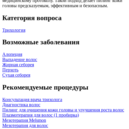
медицинскому протоколу. Такой подход делает пилинг кожи
головы предсказуемым, эффективным и безопасным.
Категория вопроса
Трихология
Возможные заболевания
Алопеция
Выпадение волос
Жирная себорея
Перхоть
Сухая себорея
Рекомендуемые процедуры
Консультация врача трихолога
Диагностика волос
Пилинг для очищения кожи головы и улучшения роста волос
Плазмотерапия для волос (1 пробирка)
Мезотерапия Melsmon
Мезотерапия для волос