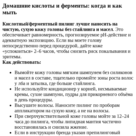
Домашние кислоты и ферменты: когда и как
мыть
Кислотный/ферментный пилинг лучше наносить на
чистую, сухую кожу головы без стайлинга и масел
. Это
обеспечивает равномерность, прогнозируемое pH‑действие и
адекватную экспозицию. Если вы моете голову
непосредственно перед процедурой, дайте коже
«успокоиться» 2–6 часов, чтобы снизить риск покалывания и
эритемы.
Как действовать:
Вымойте кожу головы мягким шампунем без силиконов
и масел в составе, тщательно промойте зоны роста волос
у лба и затылка, где больше стайлинга.
Не используйте кондиционер у корней, несмываемые
кремы, сухие шампуни, пудры для прикорневого объёма
в день процедуры.
Высушите волосы. Наносите пилинг по проборам
аппликатором на сухую кожу, а не на волосы.
При сверхчувствительной коже головы мойте за 12–24
часа до пилинга, чтобы липидная мантия частично
восстановилась и снизила жжение.
Если в инструкции бренда указан препилинговый