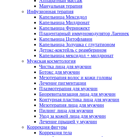
Аппаратный массаж
Мануальная терапия
Инфузионная терапия
Капельница Мексидол
Капельница Милдронат
Капельница Феринжект
Плацентарный иммуномодулятор Лаеннек
Капельница Цитофлавин
Капельница Золушка с глутатионом
Детокс-коктейль с реамберином
Капельница мексидол + милдронат
Мужская косметология
Чистка лица для мужчин
Ботокс для мужчин
Мезотерапия волос и кожи головы
Лечение пигментации
Плазмотерапия для мужчин
Биоревитализация лица для мужчин
Контурная пластика лица для мужчин
Мезотерапия лица для мужчин
Пилинг лица для мужчин
Уход за кожей лица для мужчин
Лечение прыщей у мужчин
Коррекция фигуры
Коррекция тела