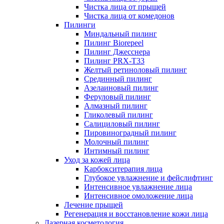
Чистка лица от прыщей
Чистка лица от комедонов
Пилинги
Миндальный пилинг
Пилинг Biorepeel
Пилинг Джесснера
Пилинг PRX-T33
Желтый ретиноловый пилинг
Срединный пилинг
Азелаиновый пилинг
Феруловый пилинг
Алмазный пилинг
Гликолевый пилинг
Салициловый пилинг
Пировиноградный пилинг
Молочный пилинг
Интимный пилинг
Уход за кожей лица
Карбокситерапия лица
Глубокое увлажнение и фейслифтинг
Интенсивное увлажнение лица
Интенсивное омоложение лица
Лечение прыщей
Регенерация и восстановление кожи лица
Лазерная косметология