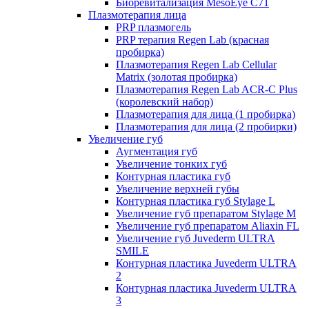
Биоревитализация MesoEye C71
Плазмотерапия лица
PRP плазмогель
PRP терапия Regen Lab (красная
пробирка)
Плазмотерапия Regen Lab Cellular
Matrix (золотая пробирка)
Плазмотерапия Regen Lab ACR-C Plus
(королевский набор)
Плазмотерапия для лица (1 пробирка)
Плазмотерапия для лица (2 пробирки)
Увеличение губ
Аугментация губ
Увеличение тонких губ
Контурная пластика губ
Увеличение верхней губы
Контурная пластика губ Stylage L
Увеличение губ препаратом Stylage M
Увеличение губ препаратом Aliaxin FL
Увеличение губ Juvederm ULTRA
SMILE
Контурная пластика Juvederm ULTRA
2
Контурная пластика Juvederm ULTRA
3