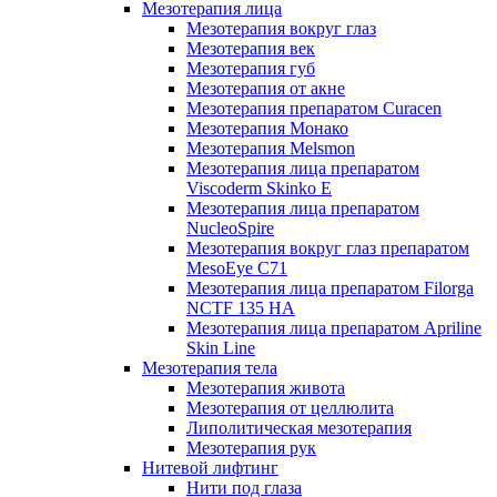
Мезотерапия лица
Мезотерапия вокруг глаз
Мезотерапия век
Мезотерапия губ
Мезотерапия от акне
Мезотерапия препаратом Curacen
Мезотерапия Монако
Мезотерапия Melsmon
Мезотерапия лица препаратом
Viscoderm Skinko E
Мезотерапия лица препаратом
NucleoSpire
Мезотерапия вокруг глаз препаратом
MesoEye С71
Мезотерапия лица препаратом Filorga
NCTF 135 HA
Мезотерапия лица препаратом Apriline
Skin Line
Мезотерапия тела
Мезотерапия живота
Мезотерапия от целлюлита
Липолитическая мезотерапия
Мезотерапия рук
Нитевой лифтинг
Нити под глаза