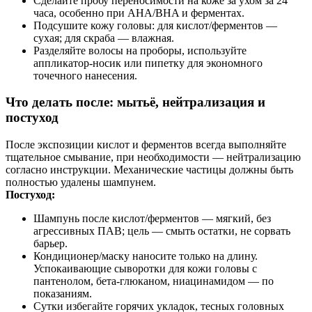
Сделайте пробу переносимости на коже за ухом за 24
часа, особенно при AHA/BHA и ферментах.
Подсушите кожу головы: для кислот/ферментов —
сухая; для скраба — влажная.
Разделяйте волосы на проборы, используйте
аппликатор‑носик или пипетку для экономного
точечного нанесения.
Что делать после: мытьё, нейтрализация и
постуход
После экспозиции кислот и ферментов всегда выполняйте
тщательное смывание, при необходимости — нейтрализацию
согласно инструкции. Механические частицы должны быть
полностью удалены шампунем.
Постуход:
Шампунь после кислот/ферментов — мягкий, без
агрессивных ПАВ; цель — смыть остатки, не сорвать
барьер.
Кондиционер/маску наносите только на длину.
Успокаивающие сыворотки для кожи головы с
пантенолом, бета‑глюканом, ниацинамидом — по
показаниям.
Сутки избегайте горячих укладок, тесных головных