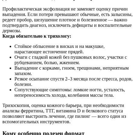
Профилактическая эксфолиация не заменяет оценку причин
выпадения. Если потери превышают обычные, есть залысины,
редеет пробор, шелушение плотное и болезненное — важно
подтвердить диагноз, исключить дефициты и воспалительные
дермозы.
Когда обязательно к трихологу:
Стойкое облысение в висках и на макушке,
нарастающее истончение прядей.
Очаги с гладкой кожей без пушковых волос, участки с
рубцеванием, болью, жжением.
Выпадение с корками, гноем, трещинами, неприятным
запахом.
Резкое осыпание спустя 2–3 месяца после стресса, родов,
болезни.
Сопутствующие симптомы: ломкие ногти, усталость,
непереносимость холода, колебания массы тела.
Трихоскопия, оценка кожного барьера, при необходимости
анализы ферритина, ТТГ, витамина D и белкового статуса
позволяют выстроить лечение, где пилинг — всего один из
вспомогательных инструментов.
Кому особенно полезен формат