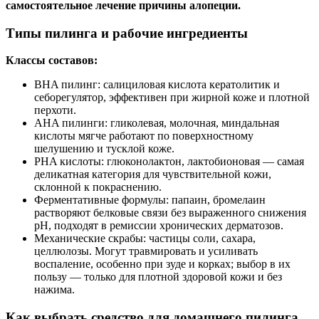
самостоятельное лечение причины алопеции.
Типы пилинга и рабочие ингредиенты
Классы составов:
BHA пилинг: салициловая кислота кератолитик и
себорегулятор, эффективен при жирной коже и плотной
перхоти.
AHA пилинги: гликолевая, молочная, миндальная
кислоты мягче работают по поверхностному
шелушению и тусклой коже.
PHA кислоты: глюконолактон, лактобионовая — самая
деликатная категория для чувствительной кожи,
склонной к покраснению.
Ферментативные формулы: папаин, бромелаин
растворяют белковые связи без выраженного снижения
pH, подходят в ремиссии хронических дерматозов.
Механические скрабы: частицы соли, сахара,
целлюлозы. Могут травмировать и усиливать
воспаление, особенно при зуде и корках; выбор в их
пользу — только для плотной здоровой кожи и без
нажима.
Как выбрать средство для домашнего пилинга