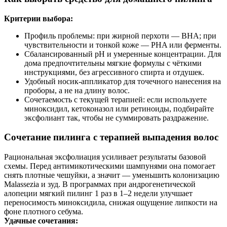
Критерии выбора:
Профиль проблемы: при жирной перхоти — BHA; при
чувствительности и тонкой коже — PHA или ферменты.
Сбалансированный pH и умеренные концентрации. Для
дома предпочтительны мягкие формулы с чёткими
инструкциями, без агрессивного спирта и отдушек.
Удобный носик‑аппликатор для точечного нанесения на
проборы, а не на длину волос.
Сочетаемость с текущей терапией: если используете
миноксидил, кетоконазол или ретиноиды, подбирайте
эксфолиант так, чтобы не суммировать раздражение.
Сочетание пилинга с терапией выпадения волос
Рациональная эксфолиация усиливает результаты базовой
схемы. Перед антимикотическими шампунями она помогает
снять плотные чешуйки, а значит — уменьшить колонизацию
Malassezia и зуд. В программах при андрогенетической
алопеции мягкий пилинг 1 раз в 1–2 недели улучшает
переносимость миноксидила, снижая ощущение липкости на
фоне плотного себума.
Удачные сочетания: