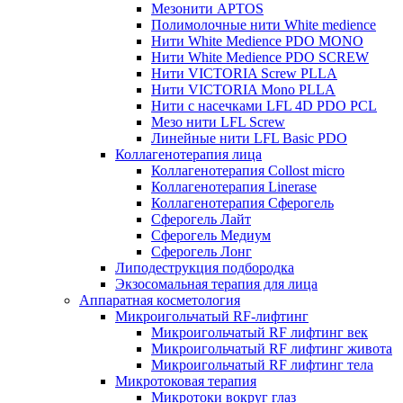
Мезонити APTOS
Полимолочные нити White medience
Нити White Medience PDO MONO
Нити White Medience PDO SCREW
Нити VICTORIA Screw PLLA
Нити VICTORIA Mono PLLA
Нити с насечками LFL 4D PDO PCL
Мезо нити LFL Screw
Линейные нити LFL Basic PDO
Коллагенотерапия лица
Коллагенотерапия Collost micro
Коллагенотерапия Linerase
Коллагенотерапия Сферогель
Сферогель Лайт
Сферогель Медиум
Сферогель Лонг
Липодеструкция подбородка
Экзосомальная терапия для лица
Аппаратная косметология
Микроигольчатый RF-лифтинг
Микроигольчатый RF лифтинг век
Микроигольчатый RF лифтинг живота
Микроигольчатый RF лифтинг тела
Микротоковая терапия
Микротоки вокруг глаз