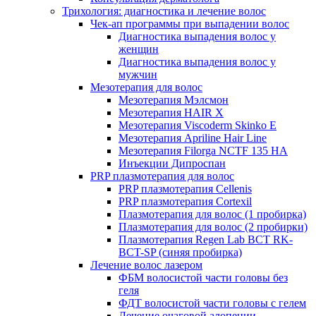
Трихология: диагностика и лечение волос
Чек-ап программы при выпадении волос
Диагностика выпадения волос у
женщин
Диагностика выпадения волос у
мужчин
Мезотерапия для волос
Мезотерапия Мэлсмон
Мезотерапия HAIR X
Мезотерапия Viscoderm Skinko E
Мезотерапия Apriline Hair Line
Мезотерапия Filorga NCTF 135 HA
Инъекции Дипроспан
PRP плазмотерапия для волос
PRP плазмотерапия Cellenis
PRP плазмотерапия Cortexil
Плазмотерапия для волос (1 пробирка)
Плазмотерапия для волос (2 пробирки)
Плазмотерапия Regen Lab BCT RK-
BCT-SP (синяя пробирка)
Лечение волос лазером
ФБМ волосистой части головы без
геля
ФДТ волосистой части головы с гелем
Лечение очаговой алопеции