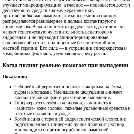
улучшает микроциркуляцию, а главное — повышается доступ
действующих средств к коже: кератолитики,
противогрибковые шампуни, лосьоны с миноксидилом
распределяются равномернее и дольше контактируют с
эпидермисом. Важно понимать пределы метода: пилинг не
меняет генетическую чувствительность рецепторов к
андрогенам и не переводит миниатюризированные
фолликулы обратно в полноценные без системной или
местной терапии. Его сила — в устранении гиперкератоза и
коморбидных факторов, ухудшающих среду роста.
Когда пилинг реально помогает при выпадении
Показания:
Себорейный дерматит и перхоть с жирным налётом,
зудом и хлопьями. Уменьшение шелушения снижает
воспалительный фон и реактивное выпадение.
Гиперкератоз устьев фолликулов, склонность к
«забитой» коже головы, тяжёлые укладочные средства и
плотные силиконы в уходе.
Комбинация с терапией андрогенетической алопеции:
подготовленный эпидермис лучше проводит раствор
миноксидила и противогрибковых шампуней.