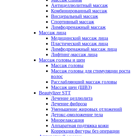
Антицеллюлитный массаж
Комбинированный массаж
Висцеральный массаж
Спортивный массаж
Лимфодренажный массаж
Массаж лица
Медицинский массаж лица
Пластический массаж лица
Лимфодренажный массаж лица
Лифтинг-массаж лица
Массаж головы и шеи
Массаж головы
Массаж головы для стимуляции роста
волос
Расслабляющий массаж головы
Массаж шеи (ШВЗ)
Beautylizer STT
Лечение целлюлита
Лечение фиброза
Уменьшение жировых отложений
Детокс-омоложение тела
Миорелаксация
Аппаратная подтяжка кожи
Коррекция фигуры без операции