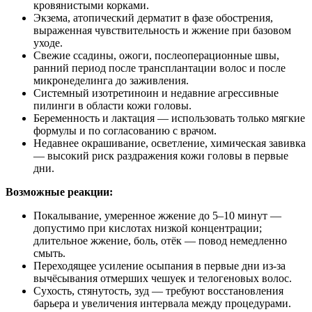
кровянистыми корками.
Экзема, атопический дерматит в фазе обострения,
выраженная чувствительность и жжение при базовом
уходе.
Свежие ссадины, ожоги, послеоперационные швы,
ранний период после трансплантации волос и после
микронеделинга до заживления.
Системный изотретиноин и недавние агрессивные
пилинги в области кожи головы.
Беременность и лактация — использовать только мягкие
формулы и по согласованию с врачом.
Недавнее окрашивание, осветление, химическая завивка
— высокий риск раздражения кожи головы в первые
дни.
Возможные реакции:
Покалывание, умеренное жжение до 5–10 минут —
допустимо при кислотах низкой концентрации;
длительное жжение, боль, отёк — повод немедленно
смыть.
Переходящее усиление осыпания в первые дни из‑за
вычёсывания отмерших чешуек и телогеновых волос.
Сухость, стянутость, зуд — требуют восстановления
барьера и увеличения интервала между процедурами.