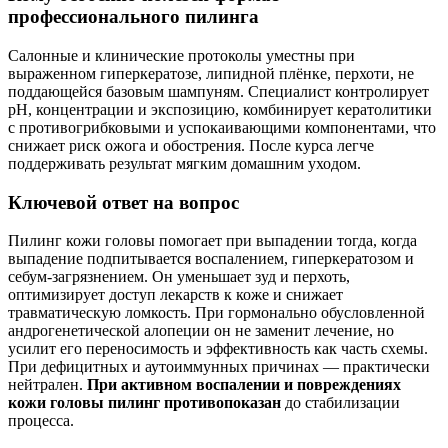
профессионального пилинга
Салонные и клинические протоколы уместны при
выраженном гиперкератозе, липидной плёнке, перхоти, не
поддающейся базовым шампуням. Специалист контролирует
pH, концентрации и экспозицию, комбинирует кератолитики
с противогрибковыми и успокаивающими компонентами, что
снижает риск ожога и обострения. После курса легче
поддерживать результат мягким домашним уходом.
Ключевой ответ на вопрос
Пилинг кожи головы помогает при выпадении тогда, когда
выпадение подпитывается воспалением, гиперкератозом и
себум‑загрязнением. Он уменьшает зуд и перхоть,
оптимизирует доступ лекарств к коже и снижает
травматическую ломкость. При гормонально обусловленной
андрогенетической алопеции он не заменит лечение, но
усилит его переносимость и эффективность как часть схемы.
При дефицитных и аутоиммунных причинах — практически
нейтрален.
При активном воспалении и повреждениях
кожи головы пилинг противопоказан
до стабилизации
процесса.