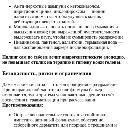
Анти‑перхотные шампуни с кетоконазолом,
пиритионом цинка, циклопироксом — пилинг
наносится до мытья, чтобы улучшить контакт
действующих веществ с кожей.
Миноксидил — наносить после полного смывания и
высыхания кожи; при выраженной чувствительности
выдерживать паузу, чтобы не суммировать раздражение.
Ниацинамид, пантенол, аллантоин, термальная вода —
для восстановления барьера после эксфолиации.
Пилинг сам по себе не лечит андрогенетическую алопецию,
но повышает отклик на терапию и гигиену кожи головы.
Безопасность, риски и ограничения
Даже мягкие кислоты — это контролируемое раздражение.
При неправильной частоте и силе формулы барьер
истончается, зуд и эритема усиливают выпадение за счёт
воспаления и травматизации при расчесывании.
Противопоказания:
Острые воспалительные состояния: гнойнички,
импетиго, активный фолликулит, обострение
себорейного дерматита или псориаза с трещинами и