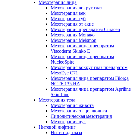
Мезотерапия лица
Мезотерапия вокруг глаз
Мезотерапия век
Мезотерапия губ
Мезотерапия от акне
Мезотерапия препаратом Curacen
Мезотерапия Монако
Мезотерапия Melsmon
Мезотерапия лица препаратом
Viscoderm Skinko E
Мезотерапия лица препаратом
NucleoSpire
Мезотерапия вокруг глаз препаратом
MesoEye С71
Мезотерапия лица препаратом Filorga
NCTF 135 HA
Мезотерапия лица препаратом Apriline
Skin Line
Мезотерапия тела
Мезотерапия живота
Мезотерапия от целлюлита
Липолитическая мезотерапия
Мезотерапия рук
Нитевой лифтинг
Нити под глаза