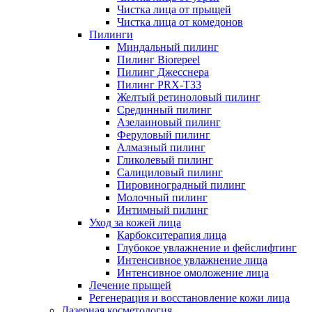
Чистка лица от прыщей
Чистка лица от комедонов
Пилинги
Миндальный пилинг
Пилинг Biorepeel
Пилинг Джесснера
Пилинг PRX-T33
Желтый ретиноловый пилинг
Срединный пилинг
Азелаиновый пилинг
Феруловый пилинг
Алмазный пилинг
Гликолевый пилинг
Салициловый пилинг
Пировиноградный пилинг
Молочный пилинг
Интимный пилинг
Уход за кожей лица
Карбокситерапия лица
Глубокое увлажнение и фейслифтинг
Интенсивное увлажнение лица
Интенсивное омоложение лица
Лечение прыщей
Регенерация и восстановление кожи лица
Лазерная косметология