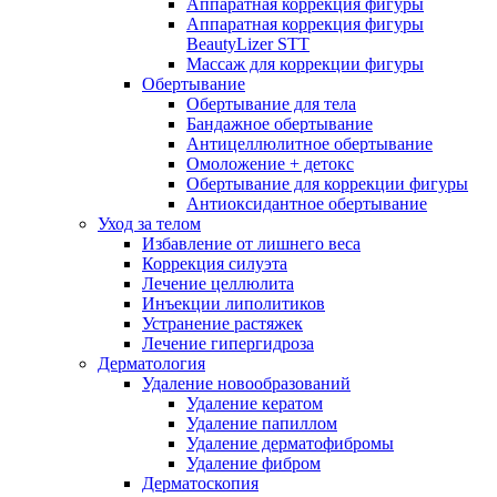
Аппаратная коррекция фигуры
Аппаратная коррекция фигуры
BeautyLizer STT
Массаж для коррекции фигуры
Обертывание
Обертывание для тела
Бандажное обертывание
Антицеллюлитное обертывание
Омоложение + детокс
Обертывание для коррекции фигуры
Антиоксидантное обертывание
Уход за телом
Избавление от лишнего веса
Коррекция силуэта
Лечение целлюлита
Инъекции липолитиков
Устранение растяжек
Лечение гипергидроза
Дерматология
Удаление новообразований
Удаление кератом
Удаление папиллом
Удаление дерматофибромы
Удаление фибром
Дерматоскопия