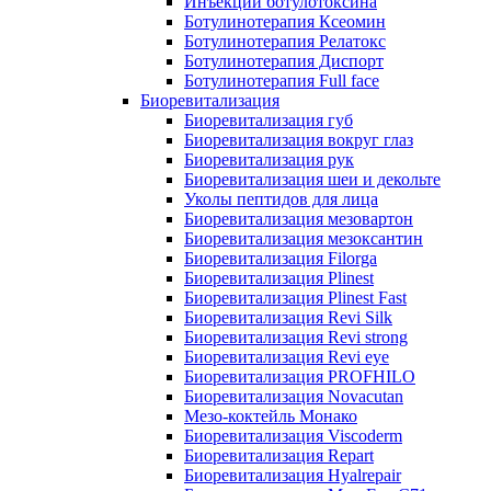
Инъекции ботулотоксина
Ботулинотерапия Ксеомин
Ботулинотерапия Релатокс
Ботулинотерапия Диспорт
Ботулинотерапия Full face
Биоревитализация
Биоревитализация губ
Биоревитализация вокруг глаз
Биоревитализация рук
Биоревитализация шеи и декольте
Уколы пептидов для лица
Биоревитализация мезовартон
Биоревитализация мезоксантин
Биоревитализация Filorga
Биоревитализация Plinest
Биоревитализация Plinest Fast
Биоревитализация Revi Silk
Биоревитализация Revi strong
Биоревитализация Revi eye
Биоревитализация PROFHILO
Биоревитализация Novacutan
Мезо-коктейль Монако
Биоревитализация Viscoderm
Биоревитализация Repart
Биоревитализация Hyalrepair