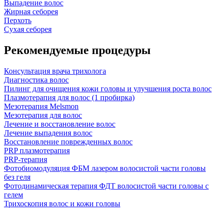
Выпадение волос
Жирная себорея
Перхоть
Сухая себорея
Рекомендуемые процедуры
Консультация врача трихолога
Диагностика волос
Пилинг для очищения кожи головы и улучшения роста волос
Плазмотерапия для волос (1 пробирка)
Мезотерапия Melsmon
Мезотерапия для волос
Лечение и восстановление волос
Лечение выпадения волос
Восстановление поврежденных волос
PRP плазмотерапия
PRP-терапия
Фотобиомодуляция ФБМ лазером волосистой части головы
без геля
Фотодинамическая терапия ФДТ волосистой части головы с
гелем
Трихоскопия волос и кожи головы