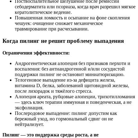
Поствоспалительное шелушение после ремиссии
себодерматита или псориаза, когда врач разрешил мягкое
кератолитическое ведение.
Повышенная ломкость и осыпание на фоне скопления
чешуек: очищение снижает механическое
травмирование при расчесывании.
Когда пилинг не решит проблему выпадения
Ограничения эффективности:
Андрогенетическая алопеция без признаков перхоти и
воспаления: без антиандрогенной и/или сосудистой
поддержки пилинг не остановит миниатюризацию.
Телогеновое выпадение из‑за дефицита железа,
витамина D, белка, заболеваний щитовидной железы,
после лихорадок и тяжёлого стресса.
Алопеция ареата, рубцовые алопеции, трихотилломания
— здесь ключ терапии иммунная и поведенческая, а не
эксфолиация.
Послеродовое выпадение: пилинг допустим как
бережный уход, но гормональный сдвиг он не
нейтрализует.
Пилинг — это поддержка среды роста, а не