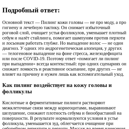
Подробный ответ:
Основной текст — Пилинг кожи головы — не про моду, а про
гигиену и лечебную тактику. Он снимает избыточный
роговой слой, очищает устья фолликулов, уменьшает плотный
себум и налёт стайлинга, помогает шампуням против перхоти
и лосьонам работать глубже. Но выпадение волос — не один
диагноз. У одних это андрогенетическая алопеция, у других
— телогеновое выпадение на фоне стресса, железодефицита
или после COVID‑19. Поэтому ответ «помогает ли пилинг
при выпадении» всегда контекстный: при одних сценариях он
снижает ломкость и реактивное осыпание, при других — не
влияет на причину и нужен лишь как вспомогательный уход.
Как пилинг воздействует на кожу головы и
фолликулы
Кислотные и ферментативные пилинги растворяют
межклеточные связи между корнеоцитами, выравнивают
шелушение, снижают плотность себума и биообрастаний на
поверхности. В результате нормализуются условия в устье
фолликула, уменьшается зуд, облегчается очищение при
себорейном дерматите и перхоти. Массаж во время нанесения