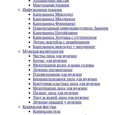
Аппаратный массаж
Мануальная терапия
Инфузионная терапия
Капельница Мексидол
Капельница Милдронат
Капельница Феринжект
Плацентарный иммуномодулятор Лаеннек
Капельница Цитофлавин
Капельница Золушка с глутатионом
Детокс-коктейль с реамберином
Капельница мексидол + милдронат
Мужская косметология
Чистка лица для мужчин
Ботокс для мужчин
Мезотерапия волос и кожи головы
Лечение пигментации
Плазмотерапия для мужчин
Биоревитализация лица для мужчин
Контурная пластика лица для мужчин
Мезотерапия лица для мужчин
Пилинг лица для мужчин
Уход за кожей лица для мужчин
Лечение прыщей у мужчин
Коррекция фигуры
Коррекция тела