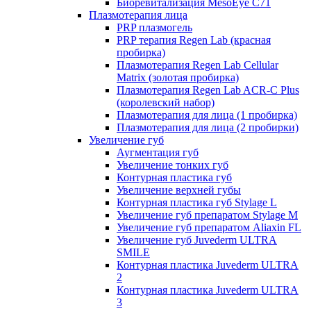
Биоревитализация MesoEye C71
Плазмотерапия лица
PRP плазмогель
PRP терапия Regen Lab (красная
пробирка)
Плазмотерапия Regen Lab Cellular
Matrix (золотая пробирка)
Плазмотерапия Regen Lab ACR-C Plus
(королевский набор)
Плазмотерапия для лица (1 пробирка)
Плазмотерапия для лица (2 пробирки)
Увеличение губ
Аугментация губ
Увеличение тонких губ
Контурная пластика губ
Увеличение верхней губы
Контурная пластика губ Stylage L
Увеличение губ препаратом Stylage M
Увеличение губ препаратом Aliaxin FL
Увеличение губ Juvederm ULTRA
SMILE
Контурная пластика Juvederm ULTRA
2
Контурная пластика Juvederm ULTRA
3