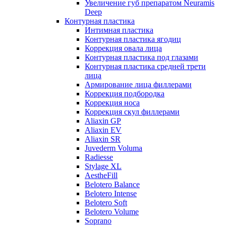
Увеличение губ препаратом Neuramis
Deep
Контурная пластика
Интимная пластика
Контурная пластика ягодиц
Коррекция овала лица
Контурная пластика под глазами
Контурная пластика средней трети
лица
Армирование лица филлерами
Коррекция подбородка
Коррекция носа
Коррекция скул филлерами
Aliaxin GP
Aliaxin EV
Aliaxin SR
Juvederm Voluma
Radiesse
Stylage XL
AestheFill
Belotero Balance
Belotero Intense
Belotero Soft
Belotero Volume
Soprano