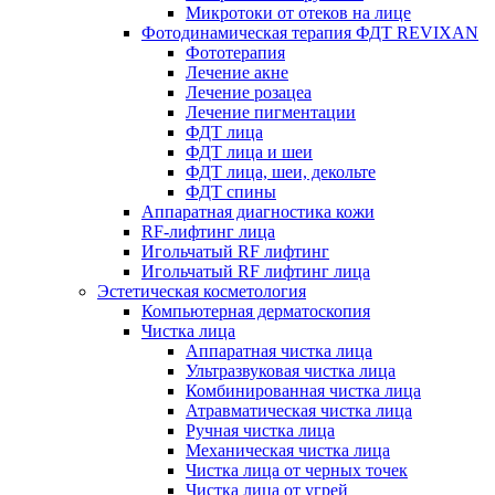
Микротоки от отеков на лице
Фотодинамическая терапия ФДТ REVIXAN
Фототерапия
Лечение акне
Лечение розацеа
Лечение пигментации
ФДТ лица
ФДТ лица и шеи
ФДТ лица, шеи, декольте
ФДТ спины
Аппаратная диагностика кожи
RF-лифтинг лица
Игольчатый RF лифтинг
Игольчатый RF лифтинг лица
Эстетическая косметология
Компьютерная дерматоскопия
Чистка лица
Аппаратная чистка лица
Ультразвуковая чистка лица
Комбинированная чистка лица
Атравматическая чистка лица
Ручная чистка лица
Механическая чистка лица
Чистка лица от черных точек
Чистка лица от угрей