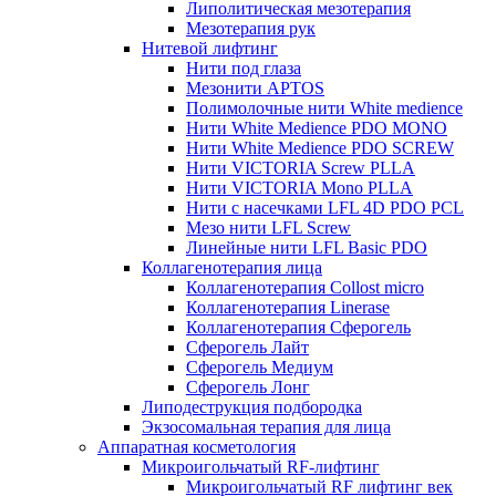
Липолитическая мезотерапия
Мезотерапия рук
Нитевой лифтинг
Нити под глаза
Мезонити APTOS
Полимолочные нити White medience
Нити White Medience PDO MONO
Нити White Medience PDO SCREW
Нити VICTORIA Screw PLLA
Нити VICTORIA Mono PLLA
Нити с насечками LFL 4D PDO PCL
Мезо нити LFL Screw
Линейные нити LFL Basic PDO
Коллагенотерапия лица
Коллагенотерапия Collost micro
Коллагенотерапия Linerase
Коллагенотерапия Сферогель
Сферогель Лайт
Сферогель Медиум
Сферогель Лонг
Липодеструкция подбородка
Экзосомальная терапия для лица
Аппаратная косметология
Микроигольчатый RF-лифтинг
Микроигольчатый RF лифтинг век