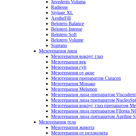
Juvederm Voluma
Radiesse
Stylage XL
AestheFill
Belotero Balance
Belotero Intense
Belotero Soft
Belotero Volume
Soprano
Мезотерапия лица
Мезотерапия вокруг глаз
Мезотерапия век
Мезотерапия губ
Мезотерапия от акне
Мезотерапия препаратом Curacen
Мезотерапия Монако
Мезотерапия Melsmon
Мезотерапия лица препаратом Viscoderm
Мезотерапия лица препаратом NucleoSpi
Мезотерапия вокруг глаз препаратом M
Мезотерапия лица препаратом Filorga 
Мезотерапия лица препаратом Apriline S
Мезотерапия тела
Мезотерапия живота
Мезотерапия от целлюлита