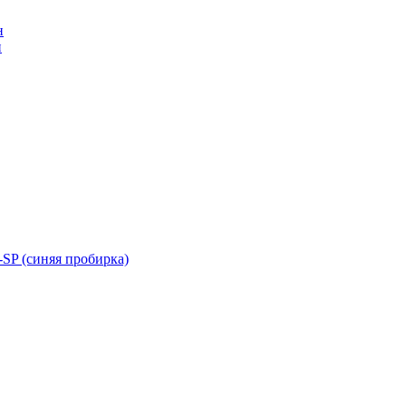
н
н
SP (синяя пробирка)