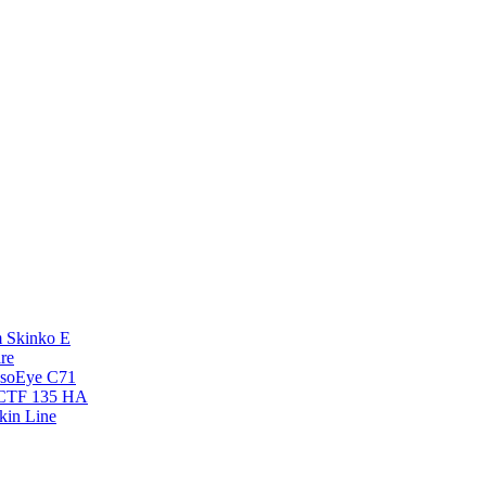
 Skinko E
re
esoEye С71
NCTF 135 HA
kin Line