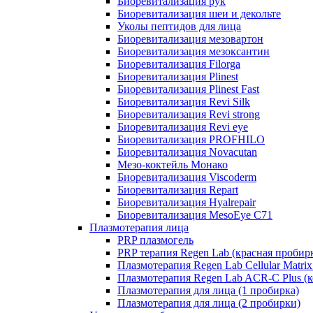
Биоревитализация рук
Биоревитализация шеи и декольте
Уколы пептидов для лица
Биоревитализация мезовартон
Биоревитализация мезоксантин
Биоревитализация Filorga
Биоревитализация Plinest
Биоревитализация Plinest Fast
Биоревитализация Revi Silk
Биоревитализация Revi strong
Биоревитализация Revi eye
Биоревитализация PROFHILO
Биоревитализация Novacutan
Мезо-коктейль Монако
Биоревитализация Viscoderm
Биоревитализация Repart
Биоревитализация Hyalrepair
Биоревитализация MesoEye C71
Плазмотерапия лица
PRP плазмогель
PRP терапия Regen Lab (красная пробир
Плазмотерапия Regen Lab Cellular Matrix
Плазмотерапия Regen Lab ACR-C Plus (к
Плазмотерапия для лица (1 пробирка)
Плазмотерапия для лица (2 пробирки)