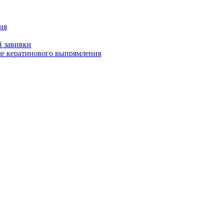
ия
й завивки
ле кератинового выпрямления