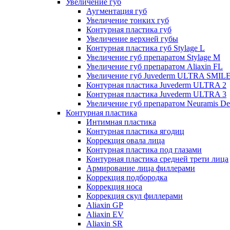
Увеличение губ
Аугментация губ
Увеличение тонких губ
Контурная пластика губ
Увеличение верхней губы
Контурная пластика губ Stylage L
Увеличение губ препаратом Stylage M
Увеличение губ препаратом Aliaxin FL
Увеличение губ Juvederm ULTRA SMIL
Контурная пластика Juvederm ULTRA 2
Контурная пластика Juvederm ULTRA 3
Увеличение губ препаратом Neuramis De
Контурная пластика
Интимная пластика
Контурная пластика ягодиц
Коррекция овала лица
Контурная пластика под глазами
Контурная пластика средней трети лица
Армирование лица филлерами
Коррекция подбородка
Коррекция носа
Коррекция скул филлерами
Aliaxin GP
Aliaxin EV
Aliaxin SR