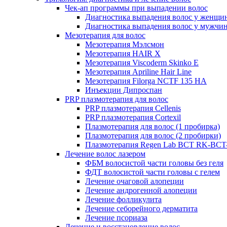
Чек-ап программы при выпадении волос
Диагностика выпадения волос у женщи
Диагностика выпадения волос у мужчи
Мезотерапия для волос
Мезотерапия Мэлсмон
Мезотерапия HAIR X
Мезотерапия Viscoderm Skinko E
Мезотерапия Apriline Hair Line
Мезотерапия Filorga NCTF 135 HA
Инъекции Дипроспан
PRP плазмотерапия для волос
PRP плазмотерапия Cellenis
PRP плазмотерапия Cortexil
Плазмотерапия для волос (1 пробирка)
Плазмотерапия для волос (2 пробирки)
Плазмотерапия Regen Lab BCT RK-BCT-
Лечение волос лазером
ФБМ волосистой части головы без геля
ФДТ волосистой части головы с гелем
Лечение очаговой алопеции
Лечение андрогенной алопеции
Лечение фолликулита
Лечение себорейного дерматита
Лечение псориаза
Лечение и восстановление волос