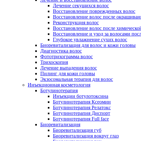
Лечение секущихся волос
Восстановление поврежденных волос
Восстановление волос после окрашиван
Реконструкция волос
Восстановление волос после химическо
Восстановление и уход за волосами пос
Глубокое увлажнение сухих волос
Биоревитализация для волос и кожи головы
Диагностика волос
Фототрихограмма волос
Трихоскопия
Лечение выпадения волос
Пилинг для кожи головы
Экзосомальная терапия для волос
Инъекционная косметология
Ботулинотерапия
Инъекции ботулотоксина
Ботулинотерапия Ксеомин
Ботулинотерапия Релатокс
Ботулинотерапия Диспорт
Ботулинотерапия Full face
Биоревитализация
Биоревитализация губ
Биоревитализация вокруг глаз