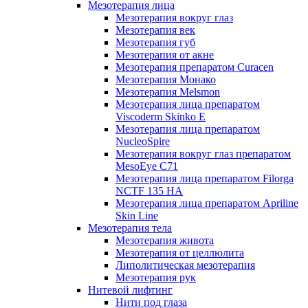
Мезотерапия лица
Мезотерапия вокруг глаз
Мезотерапия век
Мезотерапия губ
Мезотерапия от акне
Мезотерапия препаратом Curacen
Мезотерапия Монако
Мезотерапия Melsmon
Мезотерапия лица препаратом
Viscoderm Skinko E
Мезотерапия лица препаратом
NucleoSpire
Мезотерапия вокруг глаз препаратом
MesoEye С71
Мезотерапия лица препаратом Filorga
NCTF 135 HA
Мезотерапия лица препаратом Apriline
Skin Line
Мезотерапия тела
Мезотерапия живота
Мезотерапия от целлюлита
Липолитическая мезотерапия
Мезотерапия рук
Нитевой лифтинг
Нити под глаза