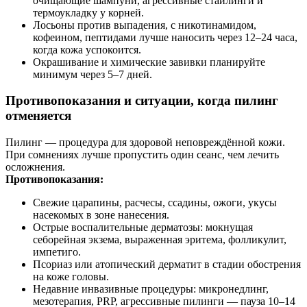
очищающие шампуни, агрессивные стайлинги и
термоукладку у корней.
Лосьоны против выпадения, с никотинамидом,
кофеином, пептидами лучше наносить через 12–24 часа,
когда кожа успокоится.
Окрашивание и химические завивки планируйте
минимум через 5–7 дней.
Противопоказания и ситуации, когда пилинг
отменяется
Пилинг — процедура для здоровой неповреждённой кожи.
При сомнениях лучше пропустить один сеанс, чем лечить
осложнения.
Противопоказания:
Свежие царапины, расчесы, ссадины, ожоги, укусы
насекомых в зоне нанесения.
Острые воспалительные дерматозы: мокнущая
себорейная экзема, выраженная эритема, фолликулит,
импетиго.
Псориаз или атопический дерматит в стадии обострения
на коже головы.
Недавние инвазивные процедуры: микронедлинг,
мезотерапия, PRP, агрессивные пилинги — пауза 10–14