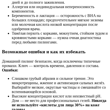
дней и до полного заживления.
Аллергия или индивидуальная непереносимость
компонентов.
Беременность и лактация — осторожность с BHA на
больших площадях; предпочтительнее мягкие энзимы
или молочная кислота низкой концентрации после
одобрения врача.
Тяжёлая перхоть с корками, мокнутием, стойким зудом и
кровянистыми корками — нужна очная диагностика
перед любыми пилингами.
Возможные ошибки и как их избежать
Домашний пилинг безопасен, когда исключены типичные
промахи. Ключ — контроль времени, давления и состава.
Ошибки:
Слишком грубый абразив и сильное трение. Это
микротрещины, жжение и активизация сальных желёз.
Выбирайте мелкие, округлые частицы и смешивайте со
вспенивающейся основой.
Высокие концентрации кислот или неизвестный pH.
Дом — не место для профессиональных гелей.
Никогда
не используйте «кислоты для лица 30%» на коже
головы
.