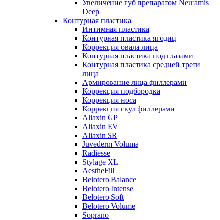
Увеличение губ препаратом Neuramis
Deep
Контурная пластика
Интимная пластика
Контурная пластика ягодиц
Коррекция овала лица
Контурная пластика под глазами
Контурная пластика средней трети
лица
Армирование лица филлерами
Коррекция подбородка
Коррекция носа
Коррекция скул филлерами
Aliaxin GP
Aliaxin EV
Aliaxin SR
Juvederm Voluma
Radiesse
Stylage XL
AestheFill
Belotero Balance
Belotero Intense
Belotero Soft
Belotero Volume
Soprano