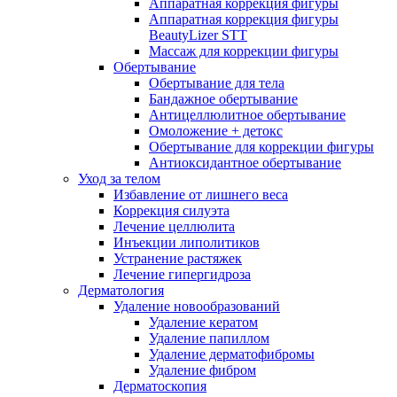
Аппаратная коррекция фигуры
Аппаратная коррекция фигуры
BeautyLizer STT
Массаж для коррекции фигуры
Обертывание
Обертывание для тела
Бандажное обертывание
Антицеллюлитное обертывание
Омоложение + детокс
Обертывание для коррекции фигуры
Антиоксидантное обертывание
Уход за телом
Избавление от лишнего веса
Коррекция силуэта
Лечение целлюлита
Инъекции липолитиков
Устранение растяжек
Лечение гипергидроза
Дерматология
Удаление новообразований
Удаление кератом
Удаление папиллом
Удаление дерматофибромы
Удаление фибром
Дерматоскопия