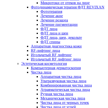
Микротоки от отеков на лице
Фотодинамическая терапия ФДТ REVIXAN
Фототерапия
Лечение акне
Лечение розацеа
Лечение пигментации
ФДТ лица
ФДТ лица и шеи
ФДТ лица, шеи, декольте
ФДТ спины
Аппаратная диагностика кожи
RF-лифтинг лица
Игольчатый RF лифтинг
Игольчатый RF лифтинг лица
Эстетическая косметология
Компьютерная дерматоскопия
Чистка лица
Аппаратная чистка лица
Ультразвуковая чистка лица
Комбинированная чистка лица
Атравматическая чистка лица
Ручная чистка лица
Механическая чистка лица
Чистка лица от черных точек
Чистка лица от угрей