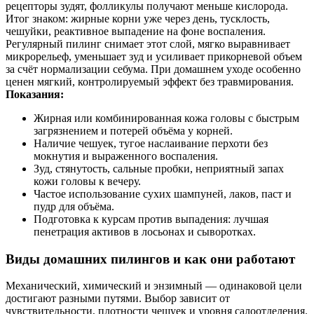
рецепторы зудят, фолликулы получают меньше кислорода.
Итог знаком: жирные корни уже через день, тусклость,
чешуйки, реактивное выпадение на фоне воспаления.
Регулярный пилинг снимает этот слой, мягко выравнивает
микрорельеф, уменьшает зуд и усиливает прикорневой объем
за счёт нормализации себума. При домашнем уходе особенно
ценен мягкий, контролируемый эффект без травмирования.
Показания:
Жирная или комбинированная кожа головы с быстрым
загрязнением и потерей объёма у корней.
Наличие чешуек, тугое наслаивание перхоти без
мокнутия и выраженного воспаления.
Зуд, стянутость, сальные пробки, неприятный запах
кожи головы к вечеру.
Частое использование сухих шампуней, лаков, паст и
пудр для объёма.
Подготовка к курсам против выпадения: лучшая
пенетрация активов в лосьонах и сыворотках.
Виды домашних пилингов и как они работают
Механический, химический и энзимный — одинаковой цели
достигают разными путями. Выбор зависит от
чувствительности, плотности чешуек и уровня салоотделения.