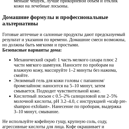
меньше чешуек, лучше прикорневой объем и отклик
кожи на лечебные лосьоны.
Домашние формулы и профессиональные
альтернативы
Готовые аптечные и салонные продукты дают предсказуемый
результат и указания по времени. Домашние смеси возможны,
но должны быть мягкими и простыми.
Безопасные варианты дома:
Механический скраб: 1 часть мелкого сахара плюс 2
части мягкого шампуня. Наносите по проборам на
влажную кожу, массируйте 1–2 минуты без нажима,
смойте.
Энзимный гель для кожи головы с папаином/
бромелайном: наносится на 5–10 минут, затем
смывается. Подходит чувствительной коже.
Кислотный лосьон с 0.5–2% салициловой или 2–5%
молочной кислоты, pH 3.2–4.0, с инструкцией «scalp pre-
shampoo exfoliant». Нанесение по проборам, выдержка
3–10 минут, смывание.
Не используйте кофейную гущу, крупную соль, соду,
агрессивные кислоты для лица. Кофе окрашивает и