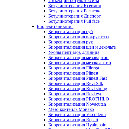
Инъекции ботулотоксина
Ботулинотерапия Ксеомин
Ботулинотерапия Релатокс
Ботулинотерапия Диспорт
Ботулинотерапия Full face
Биоревитализация
Биоревитализация губ
Биоревитализация вокруг глаз
Биоревитализация рук
Биоревитализация шеи и декольте
Уколы пептидов для лица
Биоревитализация мезовартон
Биоревитализация мезоксантин
Биоревитализация Filorga
Биоревитализация Plinest
Биоревитализация Plinest Fast
Биоревитализация Revi Silk
Биоревитализация Revi strong
Биоревитализация Revi eye
Биоревитализация PROFHILO
Биоревитализация Novacutan
Мезо-коктейль Монако
Биоревитализация Viscoderm
Биоревитализация Repart
Биоревитализация Hyalrepair