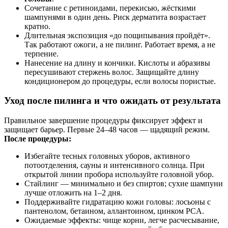
Сочетание с ретиноидами, перекисью, жёсткими
шампунями в один день. Риск дерматита возрастает
кратно.
Длительная экспозиция «до пощипывания пройдёт».
Так работают ожоги, а не пилинг. Работает время, а не
терпение.
Нанесение на длину и кончики. Кислоты и абразивы
пересушивают стержень волос. Защищайте длину
кондиционером до процедуры, если волосы пористые.
Уход после пилинга и что ожидать от результата
Правильное завершение процедуры фиксирует эффект и
защищает барьер. Первые 24–48 часов — щадящий режим.
После процедуры:
Избегайте тесных головных уборов, активного
потоотделения, сауны и интенсивного солнца. При
открытой линии пробора используйте головной убор.
Стайлинг — минимально и без спиртов; сухие шампуни
лучше отложить на 1–2 дня.
Поддерживайте гидратацию кожи головы: лосьоны с
пантенолом, бетаином, аллантоином, цинком PCA.
Ожидаемые эффекты: чище корни, легче расчесывание,