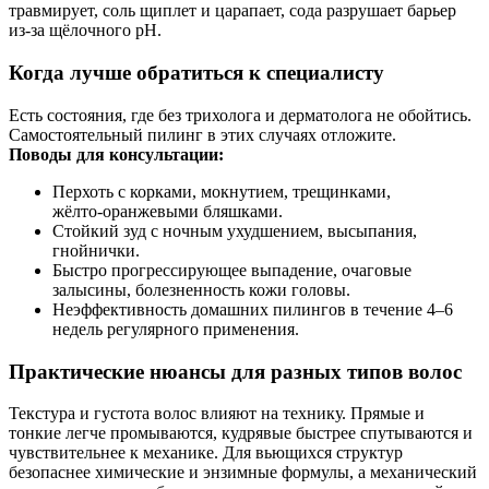
травмирует, соль щиплет и царапает, сода разрушает барьер
из‑за щёлочного pH.
Когда лучше обратиться к специалисту
Есть состояния, где без трихолога и дерматолога не обойтись.
Самостоятельный пилинг в этих случаях отложите.
Поводы для консультации:
Перхоть с корками, мокнутием, трещинками,
жёлто‑оранжевыми бляшками.
Стойкий зуд с ночным ухудшением, высыпания,
гнойнички.
Быстро прогрессирующее выпадение, очаговые
залысины, болезненность кожи головы.
Неэффективность домашних пилингов в течение 4–6
недель регулярного применения.
Практические нюансы для разных типов волос
Текстура и густота волос влияют на технику. Прямые и
тонкие легче промываются, кудрявые быстрее спутываются и
чувствительнее к механике. Для вьющихся структур
безопаснее химические и энзимные формулы, а механический