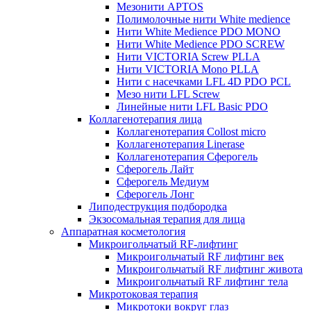
Мезонити APTOS
Полимолочные нити White medience
Нити White Medience PDO MONO
Нити White Medience PDO SCREW
Нити VICTORIA Screw PLLA
Нити VICTORIA Mono PLLA
Нити с насечками LFL 4D PDO PCL
Мезо нити LFL Screw
Линейные нити LFL Basic PDO
Коллагенотерапия лица
Коллагенотерапия Collost micro
Коллагенотерапия Linerase
Коллагенотерапия Сферогель
Сферогель Лайт
Сферогель Медиум
Сферогель Лонг
Липодеструкция подбородка
Экзосомальная терапия для лица
Аппаратная косметология
Микроигольчатый RF-лифтинг
Микроигольчатый RF лифтинг век
Микроигольчатый RF лифтинг живота
Микроигольчатый RF лифтинг тела
Микротоковая терапия
Микротоки вокруг глаз