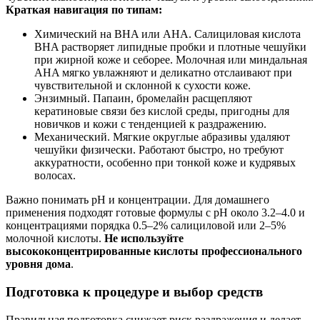
Краткая навигация по типам:
Химический на BHA или AHA. Салициловая кислота
BHA растворяет липидные пробки и плотные чешуйки
при жирной коже и себорее. Молочная или миндальная
AHA мягко увлажняют и деликатно отслаивают при
чувствительной и склонной к сухости коже.
Энзимный. Папаин, бромелайн расщепляют
кератиновые связи без кислой среды, пригодны для
новичков и кожи с тенденцией к раздражению.
Механический. Мягкие округлые абразивы удаляют
чешуйки физически. Работают быстро, но требуют
аккуратности, особенно при тонкой коже и кудрявых
волосах.
Важно понимать pH и концентрации. Для домашнего
применения подходят готовые формулы с pH около 3.2–4.0 и
концентрациями порядка 0.5–2% салициловой или 2–5%
молочной кислоты.
Не используйте
высококонцентрированные кислоты профессионального
уровня дома
.
Подготовка к процедуре и выбор средств
Правильная подготовка снижает риск раздражения и делает