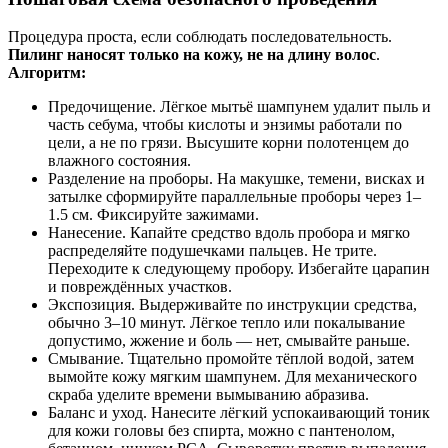
Процедура проста, если соблюдать последовательность.
Пилинг наносят только на кожу, не на длину волос
.
Алгоритм:
Предочищение. Лёгкое мытьё шампунем удалит пыль и
часть себума, чтобы кислоты и энзимы работали по
цели, а не по грязи. Высушите корни полотенцем до
влажного состояния.
Разделение на проборы. На макушке, темени, висках и
затылке сформируйте параллельные проборы через 1–
1.5 см. Фиксируйте зажимами.
Нанесение. Капайте средство вдоль пробора и мягко
распределяйте подушечками пальцев. Не трите.
Переходите к следующему пробору. Избегайте царапин
и повреждённых участков.
Экспозиция. Выдерживайте по инструкции средства,
обычно 3–10 минут. Лёгкое тепло или покалывание
допустимо, жжение и боль — нет, смывайте раньше.
Смывание. Тщательно промойте тёплой водой, затем
вымойте кожу мягким шампунем. Для механического
скраба уделите времени вымыванию абразива.
Баланс и уход. Нанесите лёгкий успокаивающий тоник
для кожи головы без спирта, можно с пантенолом,