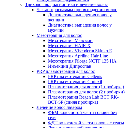
Трихология: диагностика и лечение волос
Чек-ап программы при выпадении волос
Диагностика выпадения волос у
женщин
Диагностика выпадения волос у
мужчин
Мезотерапия для волос
Мезотерапия Мэлсмон
Мезотерапия HAIR X
Мезотерапия Viscoderm Skinko E
Мезотерапия Apriline Hair Line
Мезотерапия Filorga NCTF 135 HA
Инъекции Дипроспан
PRP плазмотерапия для волос
PRP плазмотерапия Cellenis
PRP плазмотерапия Cortexil
Плазмотерапия для волос (1 пробирка)
Плазмотерапия для волос (2 пробирки)
Плазмотерапия Regen Lab BCT RK-
BCT-SP (синяя пробирка)
Лечение волос лазером
ФБМ волосистой части головы без
геля
ФДТ волосистой части головы с гелем
Лечение очаговой алопеции