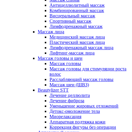
Антицеллюлитный массаж
Комбинированный массаж
Висцеральный массаж
Спортивный массаж
Лимфодренажный массаж
Массаж лица
Медицинский массаж лица
Пластический массаж лица
Лимфодренажный массаж лица
Лифтинг-массаж лица
Массаж головы и шеи
Массаж головы
Массаж головы для стимуляции роста
волос
Расслабляющий массаж головы
Массаж шеи (ШВЗ)
Beautylizer STT
Лечение целлюлита
Лечение фиброза
Уменьшение жировых отложений
Детокс-омоложение тела
Миорелаксация
Аппаратная подтяжка кожи
Коррекция фигуры без операции