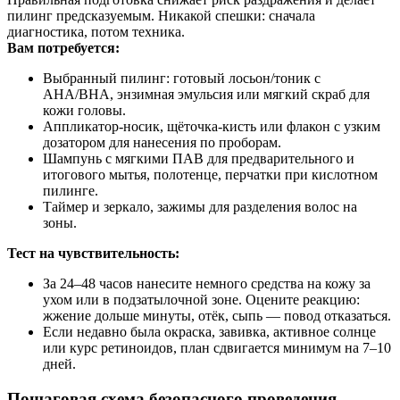
пилинг предсказуемым. Никакой спешки: сначала
диагностика, потом техника.
Вам потребуется:
Выбранный пилинг: готовый лосьон/тоник с
AHA/BHA, энзимная эмульсия или мягкий скраб для
кожи головы.
Аппликатор-носик, щёточка-кисть или флакон с узким
дозатором для нанесения по проборам.
Шампунь с мягкими ПАВ для предварительного и
итогового мытья, полотенце, перчатки при кислотном
пилинге.
Таймер и зеркало, зажимы для разделения волос на
зоны.
Тест на чувствительность:
За 24–48 часов нанесите немного средства на кожу за
ухом или в подзатылочной зоне. Оцените реакцию:
жжение дольше минуты, отёк, сыпь — повод отказаться.
Если недавно была окраска, завивка, активное солнце
или курс ретиноидов, план сдвигается минимум на 7–10
дней.
Пошаговая схема безопасного проведения