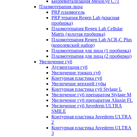
Биоревитализация MesoEye C71
Плазмотерапия лица
PRP плазмогель
PRP терапия Regen Lab (красная
пробирка)
Плазмотерапия Regen Lab Cellular
Matrix (золотая пробирка)
Плазмотерапия Regen Lab ACR-C Plus
(королевский набор)
Плазмотерапия для лица (1 пробирка)
Плазмотерапия для лица (2 пробирки)
Увеличение губ
Аугментация губ
Увеличение тонких губ
Контурная пластика губ
Увеличение верхней губы
Контурная пластика губ Stylage L
Увеличение губ препаратом Stylage M
Увеличение губ препаратом Aliaxin FL
Увеличение губ Juvederm ULTRA
SMILE
Контурная пластика Juvederm ULTRA
2
Контурная пластика Juvederm ULTRA
3