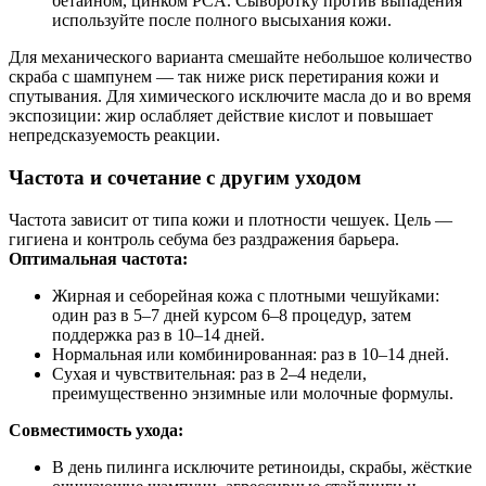
бетаином, цинком PCA. Сыворотку против выпадения
используйте после полного высыхания кожи.
Для механического варианта смешайте небольшое количество
скраба с шампунем — так ниже риск перетирания кожи и
спутывания. Для химического исключите масла до и во время
экспозиции: жир ослабляет действие кислот и повышает
непредсказуемость реакции.
Частота и сочетание с другим уходом
Частота зависит от типа кожи и плотности чешуек. Цель —
гигиена и контроль себума без раздражения барьера.
Оптимальная частота:
Жирная и себорейная кожа с плотными чешуйками:
один раз в 5–7 дней курсом 6–8 процедур, затем
поддержка раз в 10–14 дней.
Нормальная или комбинированная: раз в 10–14 дней.
Сухая и чувствительная: раз в 2–4 недели,
преимущественно энзимные или молочные формулы.
Совместимость ухода:
В день пилинга исключите ретиноиды, скрабы, жёсткие