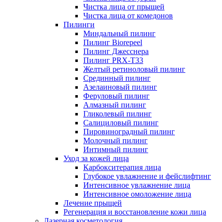
Чистка лица от прыщей
Чистка лица от комедонов
Пилинги
Миндальный пилинг
Пилинг Biorepeel
Пилинг Джесснера
Пилинг PRX-T33
Желтый ретиноловый пилинг
Срединный пилинг
Азелаиновый пилинг
Феруловый пилинг
Алмазный пилинг
Гликолевый пилинг
Салициловый пилинг
Пировиноградный пилинг
Молочный пилинг
Интимный пилинг
Уход за кожей лица
Карбокситерапия лица
Глубокое увлажнение и фейслифтинг
Интенсивное увлажнение лица
Интенсивное омоложение лица
Лечение прыщей
Регенерация и восстановление кожи лица
Лазерная косметология