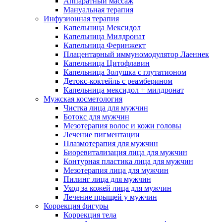
Аппаратный массаж
Мануальная терапия
Инфузионная терапия
Капельница Мексидол
Капельница Милдронат
Капельница Феринжект
Плацентарный иммуномодулятор Лаеннек
Капельница Цитофлавин
Капельница Золушка с глутатионом
Детокс-коктейль с реамберином
Капельница мексидол + милдронат
Мужская косметология
Чистка лица для мужчин
Ботокс для мужчин
Мезотерапия волос и кожи головы
Лечение пигментации
Плазмотерапия для мужчин
Биоревитализация лица для мужчин
Контурная пластика лица для мужчин
Мезотерапия лица для мужчин
Пилинг лица для мужчин
Уход за кожей лица для мужчин
Лечение прыщей у мужчин
Коррекция фигуры
Коррекция тела