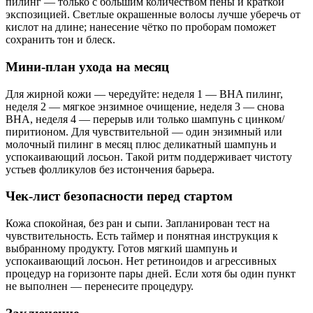
пилинг — только с большим количеством пены и краткой
экспозицией. Светлые окрашенные волосы лучше уберечь от
кислот на длине; нанесение чётко по проборам поможет
сохранить тон и блеск.
Мини‑план ухода на месяц
Для жирной кожи — чередуйте: неделя 1 — BHA пилинг,
неделя 2 — мягкое энзимное очищение, неделя 3 — снова
BHA, неделя 4 — перерыв или только шампунь с цинком/
пиритионом. Для чувствительной — один энзимный или
молочный пилинг в месяц плюс деликатный шампунь и
успокаивающий лосьон. Такой ритм поддерживает чистоту
устьев фолликулов без истончения барьера.
Чек‑лист безопасности перед стартом
Кожа спокойная, без ран и сыпи. Запланирован тест на
чувствительность. Есть таймер и понятная инструкция к
выбранному продукту. Готов мягкий шампунь и
успокаивающий лосьон. Нет ретиноидов и агрессивных
процедур на горизонте пары дней. Если хотя бы один пункт
не выполнен — перенесите процедуру.