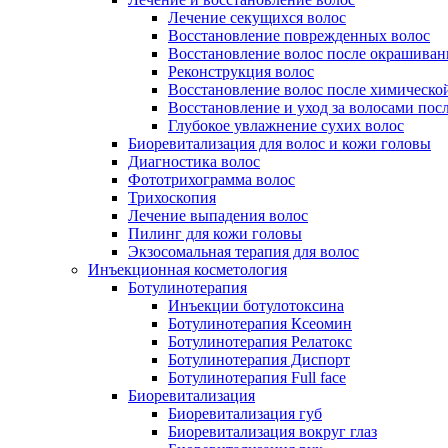
Лечение секущихся волос
Восстановление поврежденных волос
Восстановление волос после окрашиван
Реконструкция волос
Восстановление волос после химическо
Восстановление и уход за волосами пос
Глубокое увлажнение сухих волос
Биоревитализация для волос и кожи головы
Диагностика волос
Фототрихограмма волос
Трихоскопия
Лечение выпадения волос
Пилинг для кожи головы
Экзосомальная терапия для волос
Инъекционная косметология
Ботулинотерапия
Инъекции ботулотоксина
Ботулинотерапия Ксеомин
Ботулинотерапия Релатокс
Ботулинотерапия Диспорт
Ботулинотерапия Full face
Биоревитализация
Биоревитализация губ
Биоревитализация вокруг глаз