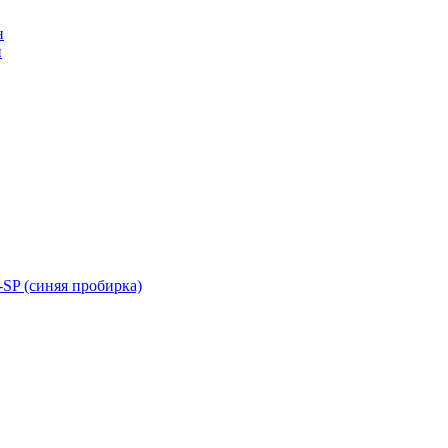
н
н
SP (синяя пробирка)