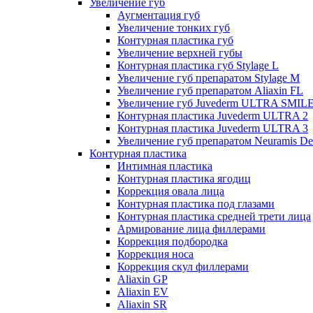
Увеличение губ
Аугментация губ
Увеличение тонких губ
Контурная пластика губ
Увеличение верхней губы
Контурная пластика губ Stylage L
Увеличение губ препаратом Stylage M
Увеличение губ препаратом Aliaxin FL
Увеличение губ Juvederm ULTRA SMIL
Контурная пластика Juvederm ULTRA 2
Контурная пластика Juvederm ULTRA 3
Увеличение губ препаратом Neuramis De
Контурная пластика
Интимная пластика
Контурная пластика ягодиц
Коррекция овала лица
Контурная пластика под глазами
Контурная пластика средней трети лица
Армирование лица филлерами
Коррекция подбородка
Коррекция носа
Коррекция скул филлерами
Aliaxin GP
Aliaxin EV
Aliaxin SR