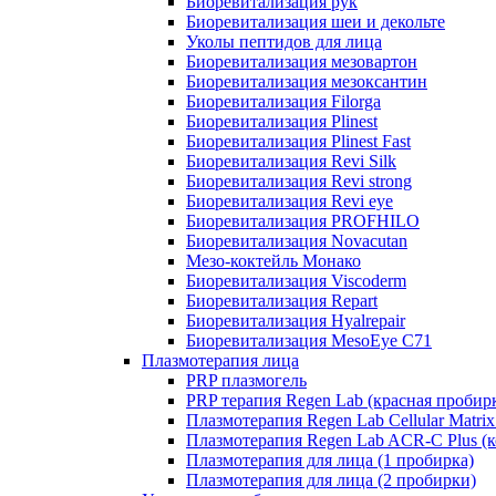
Биоревитализация рук
Биоревитализация шеи и декольте
Уколы пептидов для лица
Биоревитализация мезовартон
Биоревитализация мезоксантин
Биоревитализация Filorga
Биоревитализация Plinest
Биоревитализация Plinest Fast
Биоревитализация Revi Silk
Биоревитализация Revi strong
Биоревитализация Revi eye
Биоревитализация PROFHILO
Биоревитализация Novacutan
Мезо-коктейль Монако
Биоревитализация Viscoderm
Биоревитализация Repart
Биоревитализация Hyalrepair
Биоревитализация MesoEye C71
Плазмотерапия лица
PRP плазмогель
PRP терапия Regen Lab (красная пробир
Плазмотерапия Regen Lab Cellular Matrix
Плазмотерапия Regen Lab ACR-C Plus (к
Плазмотерапия для лица (1 пробирка)
Плазмотерапия для лица (2 пробирки)