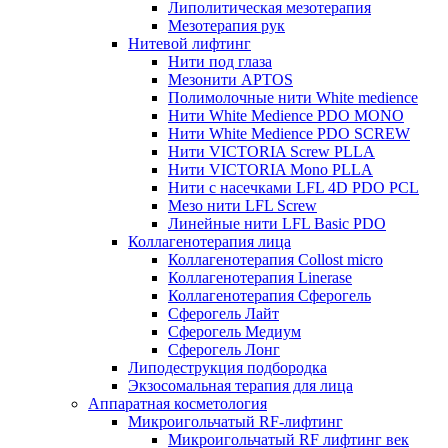
Липолитическая мезотерапия
Мезотерапия рук
Нитевой лифтинг
Нити под глаза
Мезонити APTOS
Полимолочные нити White medience
Нити White Medience PDO MONO
Нити White Medience PDO SCREW
Нити VICTORIA Screw PLLA
Нити VICTORIA Mono PLLA
Нити с насечками LFL 4D PDO PCL
Мезо нити LFL Screw
Линейные нити LFL Basic PDO
Коллагенотерапия лица
Коллагенотерапия Collost micro
Коллагенотерапия Linerase
Коллагенотерапия Сферогель
Сферогель Лайт
Сферогель Медиум
Сферогель Лонг
Липодеструкция подбородка
Экзосомальная терапия для лица
Аппаратная косметология
Микроигольчатый RF-лифтинг
Микроигольчатый RF лифтинг век