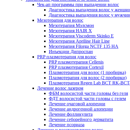
Чек-ап программы при выпадении волос
Диагностика выпадения волос у женщи
Диагностика выпадения волос у мужчи
Мезотерапия для волос
Мезотерапия Мэлсмон
Мезотерапия HAIR X
Мезотерапия Viscoderm Skinko E
Мезотерапия Apriline Hair Line
Мезотерапия Filorga NCTF 135 HA
Инъекции Дипроспан
PRP плазмотерапия для волос
PRP плазмотерапия Cellenis
PRP плазмотерапия Cortexil
Плазмотерапия для волос (1 пробирка)
Плазмотерапия для волос (2 пробирки)
Плазмотерапия Regen Lab BCT RK-BCT-
Лечение волос лазером
ФБМ волосистой части головы без геля
ФДТ волосистой части головы с гелем
Лечение очаговой алопеции
Лечение андрогенной алопеции
Лечение фолликулита
Лечение себорейного дерматита
Лечение псориаза
Лечение и восстановление волос