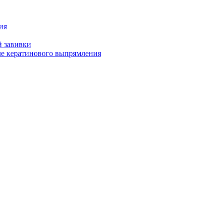
ия
й завивки
ле кератинового выпрямления