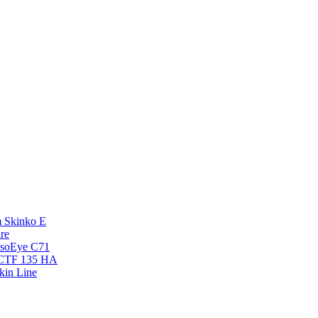
 Skinko E
re
esoEye С71
NCTF 135 HA
kin Line