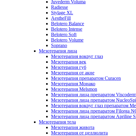
Juvederm Voluma
Radiesse
Stylage XL
AestheFill
Belotero Balance
Belotero Intense
Belotero Soft
Belotero Volume
Soprano
Мезотерапия лица
Мезотерапия вокруг глаз
Мезотерапия век
Мезотерапия губ
Мезотерапия от акне
Мезотерапия препаратом Curacen
Мезотерапия Монако
Мезотерапия Melsmon
Мезотерапия лица препаратом Viscoderm
Мезотерапия лица препаратом NucleoSpi
Мезотерапия вокруг глаз препаратом M
Мезотерапия лица препаратом Filorga 
Мезотерапия лица препаратом Apriline S
Мезотерапия тела
Мезотерапия живота
Мезотерапия от целлюлита