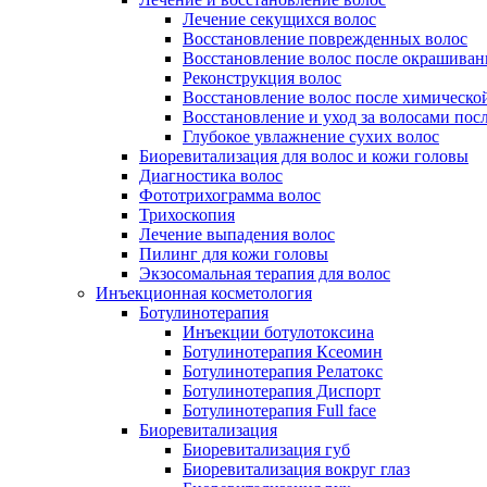
Лечение секущихся волос
Восстановление поврежденных волос
Восстановление волос после окрашиван
Реконструкция волос
Восстановление волос после химическо
Восстановление и уход за волосами пос
Глубокое увлажнение сухих волос
Биоревитализация для волос и кожи головы
Диагностика волос
Фототрихограмма волос
Трихоскопия
Лечение выпадения волос
Пилинг для кожи головы
Экзосомальная терапия для волос
Инъекционная косметология
Ботулинотерапия
Инъекции ботулотоксина
Ботулинотерапия Ксеомин
Ботулинотерапия Релатокс
Ботулинотерапия Диспорт
Ботулинотерапия Full face
Биоревитализация
Биоревитализация губ
Биоревитализация вокруг глаз