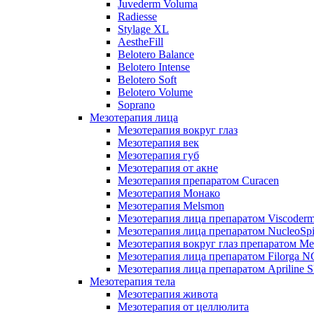
Juvederm Voluma
Radiesse
Stylage XL
AestheFill
Belotero Balance
Belotero Intense
Belotero Soft
Belotero Volume
Soprano
Мезотерапия лица
Мезотерапия вокруг глаз
Мезотерапия век
Мезотерапия губ
Мезотерапия от акне
Мезотерапия препаратом Curacen
Мезотерапия Монако
Мезотерапия Melsmon
Мезотерапия лица препаратом Viscoderm
Мезотерапия лица препаратом NucleoSpi
Мезотерапия вокруг глаз препаратом M
Мезотерапия лица препаратом Filorga 
Мезотерапия лица препаратом Apriline S
Мезотерапия тела
Мезотерапия живота
Мезотерапия от целлюлита