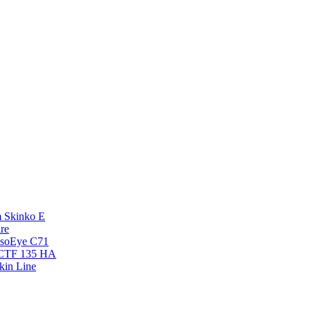
 Skinko E
re
esoEye С71
NCTF 135 HA
kin Line