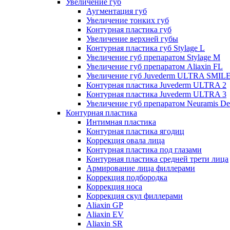
Увеличение губ
Аугментация губ
Увеличение тонких губ
Контурная пластика губ
Увеличение верхней губы
Контурная пластика губ Stylage L
Увеличение губ препаратом Stylage M
Увеличение губ препаратом Aliaxin FL
Увеличение губ Juvederm ULTRA SMIL
Контурная пластика Juvederm ULTRA 2
Контурная пластика Juvederm ULTRA 3
Увеличение губ препаратом Neuramis De
Контурная пластика
Интимная пластика
Контурная пластика ягодиц
Коррекция овала лица
Контурная пластика под глазами
Контурная пластика средней трети лица
Армирование лица филлерами
Коррекция подбородка
Коррекция носа
Коррекция скул филлерами
Aliaxin GP
Aliaxin EV
Aliaxin SR