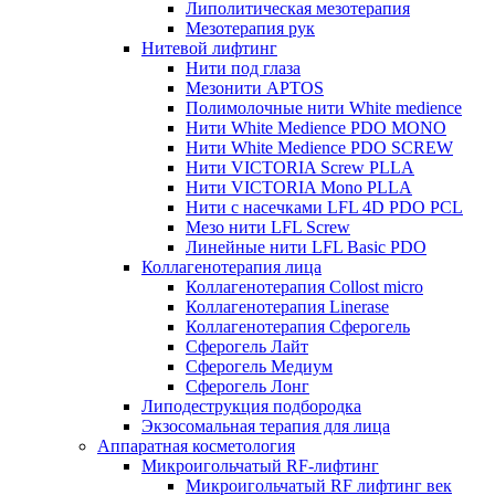
Липолитическая мезотерапия
Мезотерапия рук
Нитевой лифтинг
Нити под глаза
Мезонити APTOS
Полимолочные нити White medience
Нити White Medience PDO MONO
Нити White Medience PDO SCREW
Нити VICTORIA Screw PLLA
Нити VICTORIA Mono PLLA
Нити с насечками LFL 4D PDO PCL
Мезо нити LFL Screw
Линейные нити LFL Basic PDO
Коллагенотерапия лица
Коллагенотерапия Collost micro
Коллагенотерапия Linerase
Коллагенотерапия Сферогель
Сферогель Лайт
Сферогель Медиум
Сферогель Лонг
Липодеструкция подбородка
Экзосомальная терапия для лица
Аппаратная косметология
Микроигольчатый RF-лифтинг
Микроигольчатый RF лифтинг век