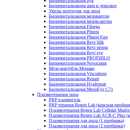
Биоревитализация рук
Биоревитализация шеи и декольте
Уколы пептидов для лица
Биоревитализация мезовартон
Биоревитализация мезоксантин
Биоревитализация Filorga
Биоревитализация Plinest
Биоревитализация Plinest Fast
Биоревитализация Revi Silk
Биоревитализация Revi strong
Биоревитализация Revi eye
Биоревитализация PROFHILO
Биоревитализация Novacutan
Мезо-коктейль Монако
Биоревитализация Viscoderm
Биоревитализация Repart
Биоревитализация Hyalrepair
Биоревитализация MesoEye C71
Плазмотерапия лица
PRP плазмогель
PRP терапия Regen Lab (красная пробир
Плазмотерапия Regen Lab Cellular Matrix
Плазмотерапия Regen Lab ACR-C Plus (к
Плазмотерапия для лица (1 пробирка)
Плазмотерапия для лица (2 пробирки)