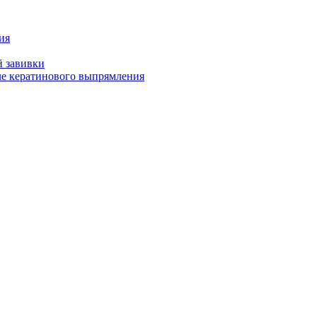
ия
й завивки
ле кератинового выпрямления