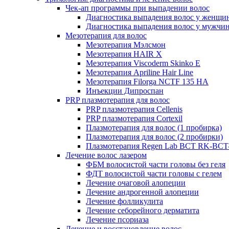
Чек-ап программы при выпадении волос
Диагностика выпадения волос у женщи
Диагностика выпадения волос у мужчи
Мезотерапия для волос
Мезотерапия Мэлсмон
Мезотерапия HAIR X
Мезотерапия Viscoderm Skinko E
Мезотерапия Apriline Hair Line
Мезотерапия Filorga NCTF 135 HA
Инъекции Дипроспан
PRP плазмотерапия для волос
PRP плазмотерапия Cellenis
PRP плазмотерапия Cortexil
Плазмотерапия для волос (1 пробирка)
Плазмотерапия для волос (2 пробирки)
Плазмотерапия Regen Lab BCT RK-BCT-
Лечение волос лазером
ФБМ волосистой части головы без геля
ФДТ волосистой части головы с гелем
Лечение очаговой алопеции
Лечение андрогенной алопеции
Лечение фолликулита
Лечение себорейного дерматита
Лечение псориаза
Лечение и восстановление волос