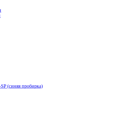
н
н
SP (синяя пробирка)