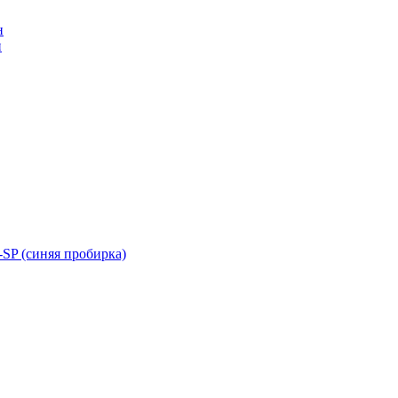
н
н
SP (синяя пробирка)