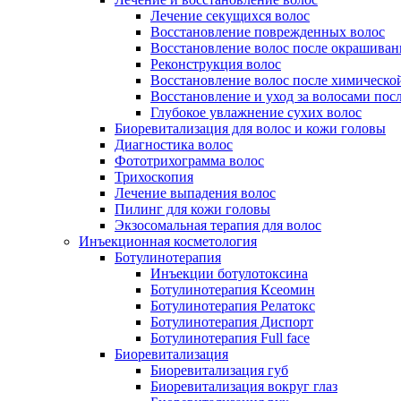
Лечение секущихся волос
Восстановление поврежденных волос
Восстановление волос после окрашиван
Реконструкция волос
Восстановление волос после химическо
Восстановление и уход за волосами пос
Глубокое увлажнение сухих волос
Биоревитализация для волос и кожи головы
Диагностика волос
Фототрихограмма волос
Трихоскопия
Лечение выпадения волос
Пилинг для кожи головы
Экзосомальная терапия для волос
Инъекционная косметология
Ботулинотерапия
Инъекции ботулотоксина
Ботулинотерапия Ксеомин
Ботулинотерапия Релатокс
Ботулинотерапия Диспорт
Ботулинотерапия Full face
Биоревитализация
Биоревитализация губ
Биоревитализация вокруг глаз