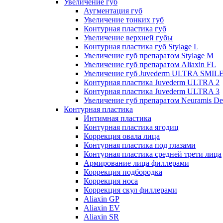
Увеличение губ
Аугментация губ
Увеличение тонких губ
Контурная пластика губ
Увеличение верхней губы
Контурная пластика губ Stylage L
Увеличение губ препаратом Stylage M
Увеличение губ препаратом Aliaxin FL
Увеличение губ Juvederm ULTRA SMIL
Контурная пластика Juvederm ULTRA 2
Контурная пластика Juvederm ULTRA 3
Увеличение губ препаратом Neuramis De
Контурная пластика
Интимная пластика
Контурная пластика ягодиц
Коррекция овала лица
Контурная пластика под глазами
Контурная пластика средней трети лица
Армирование лица филлерами
Коррекция подбородка
Коррекция носа
Коррекция скул филлерами
Aliaxin GP
Aliaxin EV
Aliaxin SR