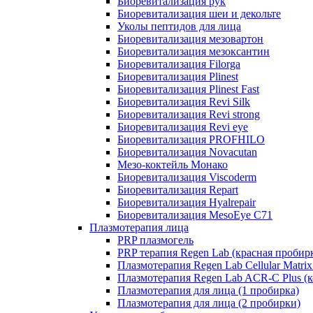
Биоревитализация рук
Биоревитализация шеи и декольте
Уколы пептидов для лица
Биоревитализация мезовартон
Биоревитализация мезоксантин
Биоревитализация Filorga
Биоревитализация Plinest
Биоревитализация Plinest Fast
Биоревитализация Revi Silk
Биоревитализация Revi strong
Биоревитализация Revi eye
Биоревитализация PROFHILO
Биоревитализация Novacutan
Мезо-коктейль Монако
Биоревитализация Viscoderm
Биоревитализация Repart
Биоревитализация Hyalrepair
Биоревитализация MesoEye C71
Плазмотерапия лица
PRP плазмогель
PRP терапия Regen Lab (красная пробир
Плазмотерапия Regen Lab Cellular Matrix
Плазмотерапия Regen Lab ACR-C Plus (к
Плазмотерапия для лица (1 пробирка)
Плазмотерапия для лица (2 пробирки)