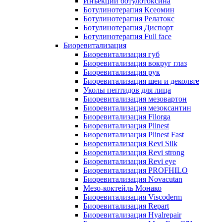
Инъекции ботулотоксина
Ботулинотерапия Ксеомин
Ботулинотерапия Релатокс
Ботулинотерапия Диспорт
Ботулинотерапия Full face
Биоревитализация
Биоревитализация губ
Биоревитализация вокруг глаз
Биоревитализация рук
Биоревитализация шеи и декольте
Уколы пептидов для лица
Биоревитализация мезовартон
Биоревитализация мезоксантин
Биоревитализация Filorga
Биоревитализация Plinest
Биоревитализация Plinest Fast
Биоревитализация Revi Silk
Биоревитализация Revi strong
Биоревитализация Revi eye
Биоревитализация PROFHILO
Биоревитализация Novacutan
Мезо-коктейль Монако
Биоревитализация Viscoderm
Биоревитализация Repart
Биоревитализация Hyalrepair