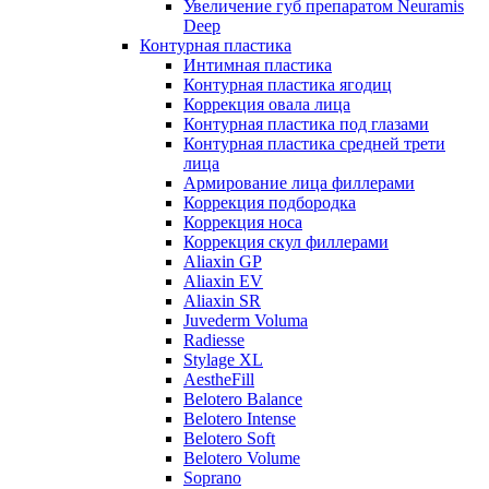
Увеличение губ препаратом Neuramis
Deep
Контурная пластика
Интимная пластика
Контурная пластика ягодиц
Коррекция овала лица
Контурная пластика под глазами
Контурная пластика средней трети
лица
Армирование лица филлерами
Коррекция подбородка
Коррекция носа
Коррекция скул филлерами
Aliaxin GP
Aliaxin EV
Aliaxin SR
Juvederm Voluma
Radiesse
Stylage XL
AestheFill
Belotero Balance
Belotero Intense
Belotero Soft
Belotero Volume
Soprano