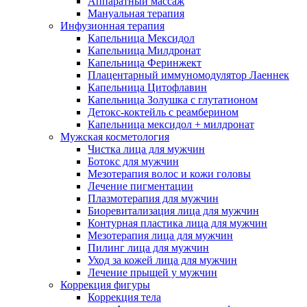
Аппаратный массаж
Мануальная терапия
Инфузионная терапия
Капельница Мексидол
Капельница Милдронат
Капельница Феринжект
Плацентарный иммуномодулятор Лаеннек
Капельница Цитофлавин
Капельница Золушка с глутатионом
Детокс-коктейль с реамберином
Капельница мексидол + милдронат
Мужская косметология
Чистка лица для мужчин
Ботокс для мужчин
Мезотерапия волос и кожи головы
Лечение пигментации
Плазмотерапия для мужчин
Биоревитализация лица для мужчин
Контурная пластика лица для мужчин
Мезотерапия лица для мужчин
Пилинг лица для мужчин
Уход за кожей лица для мужчин
Лечение прыщей у мужчин
Коррекция фигуры
Коррекция тела