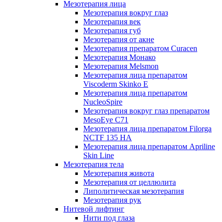
Мезотерапия лица
Мезотерапия вокруг глаз
Мезотерапия век
Мезотерапия губ
Мезотерапия от акне
Мезотерапия препаратом Curacen
Мезотерапия Монако
Мезотерапия Melsmon
Мезотерапия лица препаратом
Viscoderm Skinko E
Мезотерапия лица препаратом
NucleoSpire
Мезотерапия вокруг глаз препаратом
MesoEye С71
Мезотерапия лица препаратом Filorga
NCTF 135 HA
Мезотерапия лица препаратом Apriline
Skin Line
Мезотерапия тела
Мезотерапия живота
Мезотерапия от целлюлита
Липолитическая мезотерапия
Мезотерапия рук
Нитевой лифтинг
Нити под глаза