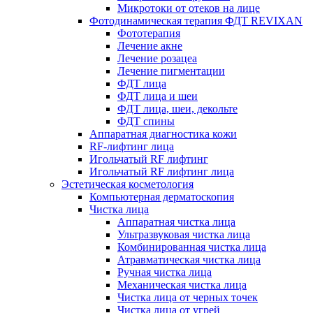
Микротоки от отеков на лице
Фотодинамическая терапия ФДТ REVIXAN
Фототерапия
Лечение акне
Лечение розацеа
Лечение пигментации
ФДТ лица
ФДТ лица и шеи
ФДТ лица, шеи, декольте
ФДТ спины
Аппаратная диагностика кожи
RF-лифтинг лица
Игольчатый RF лифтинг
Игольчатый RF лифтинг лица
Эстетическая косметология
Компьютерная дерматоскопия
Чистка лица
Аппаратная чистка лица
Ультразвуковая чистка лица
Комбинированная чистка лица
Атравматическая чистка лица
Ручная чистка лица
Механическая чистка лица
Чистка лица от черных точек
Чистка лица от угрей