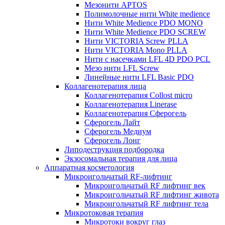
Мезонити APTOS
Полимолочные нити White medience
Нити White Medience PDO MONO
Нити White Medience PDO SCREW
Нити VICTORIA Screw PLLA
Нити VICTORIA Mono PLLA
Нити с насечками LFL 4D PDO PCL
Мезо нити LFL Screw
Линейные нити LFL Basic PDO
Коллагенотерапия лица
Коллагенотерапия Collost micro
Коллагенотерапия Linerase
Коллагенотерапия Сферогель
Сферогель Лайт
Сферогель Медиум
Сферогель Лонг
Липодеструкция подбородка
Экзосомальная терапия для лица
Аппаратная косметология
Микроигольчатый RF-лифтинг
Микроигольчатый RF лифтинг век
Микроигольчатый RF лифтинг живота
Микроигольчатый RF лифтинг тела
Микротоковая терапия
Микротоки вокруг глаз