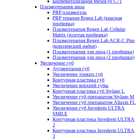
Биоревитализация MesoEye C71
Плазмотерапия лица
PRP плазмогель
PRP терапия Regen Lab (красная
пробирка)
Плазмотерапия Regen Lab Cellular
Matrix (золотая пробирка)
Плазмотерапия Regen Lab ACR-C Plus
(королевский набор)
Плазмотерапия для лица (1 пробирка)
Плазмотерапия для лица (2 пробирки)
Увеличение губ
Аугментация губ
Увеличение тонких губ
Контурная пластика губ
Увеличение верхней губы
Контурная пластика губ Stylage L
Увеличение губ препаратом Stylage M
Увеличение губ препаратом Aliaxin FL
Увеличение губ Juvederm ULTRA
SMILE
Контурная пластика Juvederm ULTRA
2
Контурная пластика Juvederm ULTRA
3