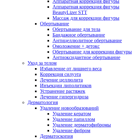
Аппаратная коррекция фигуры
Аппаратная коррекция фигуры
BeautyLizer STT
Массаж для коррекции фигуры
Обертывание
Обертывание для тела
Бандажное обертывание
Антицеллюлитное обертывание
Омоложение + детокс
Обертывание для коррекции фигуры
Антиоксидантное обертывание
Уход за телом
Избавление от лишнего веса
Коррекция силуэта
Лечение целлюлита
Инъекции липолитиков
Устранение растяжек
Лечение гипергидроза
Дерматология
Удаление новообразований
Удаление кератом
Удаление папиллом
Удаление дерматофибромы
Удаление фибром
Дерматоскопия