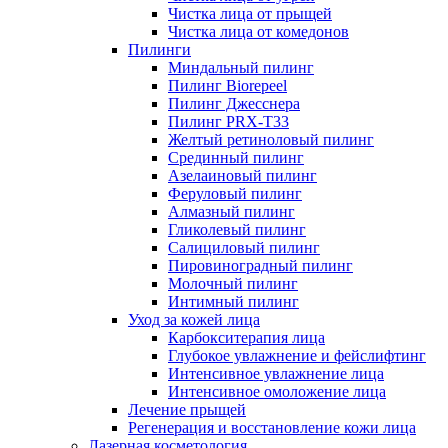
Чистка лица от прыщей
Чистка лица от комедонов
Пилинги
Миндальный пилинг
Пилинг Biorepeel
Пилинг Джесснера
Пилинг PRX-T33
Желтый ретиноловый пилинг
Срединный пилинг
Азелаиновый пилинг
Феруловый пилинг
Алмазный пилинг
Гликолевый пилинг
Салициловый пилинг
Пировиноградный пилинг
Молочный пилинг
Интимный пилинг
Уход за кожей лица
Карбокситерапия лица
Глубокое увлажнение и фейслифтинг
Интенсивное увлажнение лица
Интенсивное омоложение лица
Лечение прыщей
Регенерация и восстановление кожи лица
Лазерная косметология