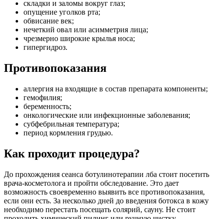
складки и заломы вокруг глаз;
опущение уголков рта;
обвисание век;
нечеткий овал или асимметрия лица;
чрезмерно широкие крылья носа;
гипергидроз.
Противопоказания
аллергия на входящие в состав препарата компоненты;
гемофилия;
беременность;
онкологические или инфекционные заболевания;
субфебрильная температура;
период кормления грудью.
Как проходит процедура?
До прохождения сеанса ботулинотерапии лба стоит посетить
врача-косметолога и пройти обследование. Это дает
возможность своевременно выявить все противопоказания,
если они есть. За несколько дней до введения ботокса в кожу
необходимо перестать посещать солярий, сауну. Не стоит
проходить химический пилинг или ручную чистку.