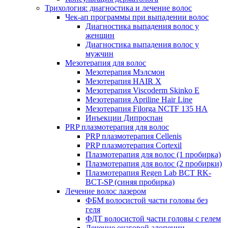
Трихология: диагностика и лечение волос
Чек-ап программы при выпадении волос
Диагностика выпадения волос у
женщин
Диагностика выпадения волос у
мужчин
Мезотерапия для волос
Мезотерапия Мэлсмон
Мезотерапия HAIR X
Мезотерапия Viscoderm Skinko E
Мезотерапия Apriline Hair Line
Мезотерапия Filorga NCTF 135 HA
Инъекции Дипроспан
PRP плазмотерапия для волос
PRP плазмотерапия Cellenis
PRP плазмотерапия Cortexil
Плазмотерапия для волос (1 пробирка)
Плазмотерапия для волос (2 пробирки)
Плазмотерапия Regen Lab BCT RK-
BCT-SP (синяя пробирка)
Лечение волос лазером
ФБМ волосистой части головы без
геля
ФДТ волосистой части головы с гелем
Лечение очаговой алопеции