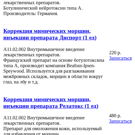
лекарственных препаратов.
Ботулинический нейротоксин типа А.
Производитель: Германия.
Коррекция мимических морщин,
инъекции препарата Диспорт (1 ед)
А11.02.002 Внутримышечное введение
220 р.
лекарственных препаратов.
Записаться
Французский препарат на основе ботулотоксина
типа А, производит компания Beafour-Ipsen-
Speywood. Используется для разглаживания
межбровных складок, морщин в области вокруг
глаз, на лбу и т.д.
Коррекция мимических морщин,
инъекции препарата Релатокс (1 ед)
480 р.
А11.02.002 Внутримышечное введение
Записаться
лекарственных препаратов.
Препарат для омоложения кожи, используемый
для избавления от морщин.