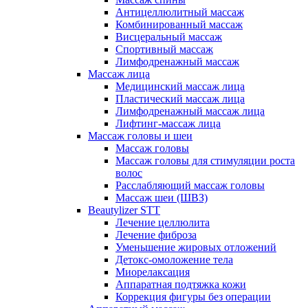
Антицеллюлитный массаж
Комбинированный массаж
Висцеральный массаж
Спортивный массаж
Лимфодренажный массаж
Массаж лица
Медицинский массаж лица
Пластический массаж лица
Лимфодренажный массаж лица
Лифтинг-массаж лица
Массаж головы и шеи
Массаж головы
Массаж головы для стимуляции роста
волос
Расслабляющий массаж головы
Массаж шеи (ШВЗ)
Beautylizer STT
Лечение целлюлита
Лечение фиброза
Уменьшение жировых отложений
Детокс-омоложение тела
Миорелаксация
Аппаратная подтяжка кожи
Коррекция фигуры без операции