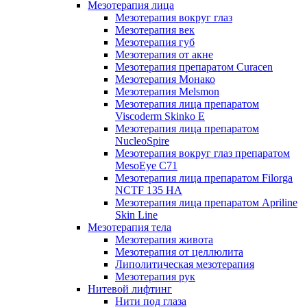
Мезотерапия лица
Мезотерапия вокруг глаз
Мезотерапия век
Мезотерапия губ
Мезотерапия от акне
Мезотерапия препаратом Curacen
Мезотерапия Монако
Мезотерапия Melsmon
Мезотерапия лица препаратом
Viscoderm Skinko E
Мезотерапия лица препаратом
NucleoSpire
Мезотерапия вокруг глаз препаратом
MesoEye С71
Мезотерапия лица препаратом Filorga
NCTF 135 HA
Мезотерапия лица препаратом Apriline
Skin Line
Мезотерапия тела
Мезотерапия живота
Мезотерапия от целлюлита
Липолитическая мезотерапия
Мезотерапия рук
Нитевой лифтинг
Нити под глаза