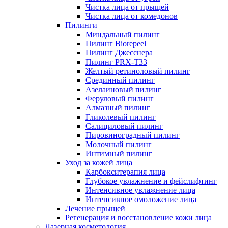
Чистка лица от прыщей
Чистка лица от комедонов
Пилинги
Миндальный пилинг
Пилинг Biorepeel
Пилинг Джесснера
Пилинг PRX-T33
Желтый ретиноловый пилинг
Срединный пилинг
Азелаиновый пилинг
Феруловый пилинг
Алмазный пилинг
Гликолевый пилинг
Салициловый пилинг
Пировиноградный пилинг
Молочный пилинг
Интимный пилинг
Уход за кожей лица
Карбокситерапия лица
Глубокое увлажнение и фейслифтинг
Интенсивное увлажнение лица
Интенсивное омоложение лица
Лечение прыщей
Регенерация и восстановление кожи лица
Лазерная косметология