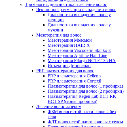
Трихология: диагностика и лечение волос
Чек-ап программы при выпадении волос
Диагностика выпадения волос у
женщин
Диагностика выпадения волос у
мужчин
Мезотерапия для волос
Мезотерапия Мэлсмон
Мезотерапия HAIR X
Мезотерапия Viscoderm Skinko E
Мезотерапия Apriline Hair Line
Мезотерапия Filorga NCTF 135 HA
Инъекции Дипроспан
PRP плазмотерапия для волос
PRP плазмотерапия Cellenis
PRP плазмотерапия Cortexil
Плазмотерапия для волос (1 пробирка)
Плазмотерапия для волос (2 пробирки)
Плазмотерапия Regen Lab BCT RK-
BCT-SP (синяя пробирка)
Лечение волос лазером
ФБМ волосистой части головы без
геля
ФДТ волосистой части головы с гелем
Лечение очаговой алопеции