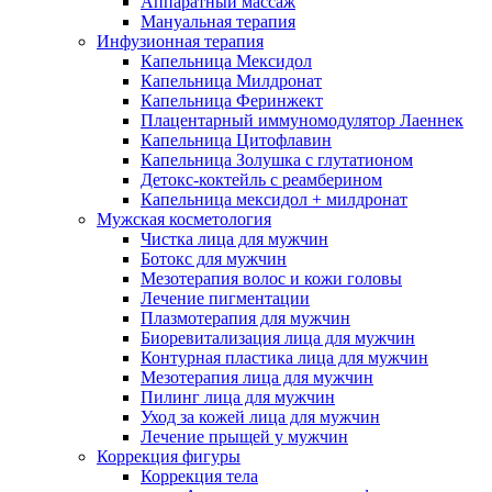
Аппаратный массаж
Мануальная терапия
Инфузионная терапия
Капельница Мексидол
Капельница Милдронат
Капельница Феринжект
Плацентарный иммуномодулятор Лаеннек
Капельница Цитофлавин
Капельница Золушка с глутатионом
Детокс-коктейль с реамберином
Капельница мексидол + милдронат
Мужская косметология
Чистка лица для мужчин
Ботокс для мужчин
Мезотерапия волос и кожи головы
Лечение пигментации
Плазмотерапия для мужчин
Биоревитализация лица для мужчин
Контурная пластика лица для мужчин
Мезотерапия лица для мужчин
Пилинг лица для мужчин
Уход за кожей лица для мужчин
Лечение прыщей у мужчин
Коррекция фигуры
Коррекция тела