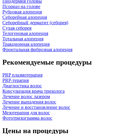
Пиодермия головы
Псориаз на голове
Рубцовая алопеция
Себорейная алопеция
Себорейный дерматит (себорея)
Сухая себорея
Телогеновая алопеция
Тотальная алопеция
Тракционная алопеция
Фронтальная фиброзная алопеция
Рекомендуемые процедуры
PRP плазмотерапия
PRP-терапия
Диагностика волос
Консультация врача трихолога
Лечение волос лазером
Лечение выпадения волос
Лечение и восстановление волос
Мезотерапия для волос
Фототрихограмма волос
Цены на процедуры