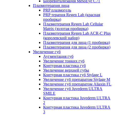
Биоревитализация MesoEye C71
Плазмотерапия лица
PRP плазмогель
PRP терапия Regen Lab (красная
пробирка)
Плазмотерапия Regen Lab Cellular
Matrix (золотая пробирка)
Плазмотерапия Regen Lab ACR-C Plus
(королевский набор)
Плазмотерапия для лица (1 пробирка)
Плазмотерапия для лица (2 пробирки)
Увеличение губ
Аугментация губ
Увеличение тонких губ
Контурная пластика губ
Увеличение верхней губы
Контурная пластика губ Stylage L
Увеличение губ препаратом Stylage M
Увеличение губ препаратом Aliaxin FL
Увеличение губ Juvederm ULTRA
SMILE
Контурная пластика Juvederm ULTRA
2
Контурная пластика Juvederm ULTRA
3