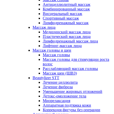
Антицеллюлитный массаж
Комбинированный массаж
Висцеральный массаж
Спортивный массаж
Лимфодренажный массаж
Массаж лица
Медицинский массаж лица
Пластический массаж лица
Лимфодренажный массаж лица
Лифтинг-массаж лица
Массаж головы и шеи
Массаж головы
Массаж головы для стимуляции роста
волос
Расслабляющий массаж головы
Массаж шеи (ШВЗ)
Beautylizer STT
Лечение целлюлита
Лечение фиброза
Уменьшение жировых отложений
Детокс-омоложение тела
Миорелаксация
Аппаратная подтяжка кожи
Коррекция фигуры без операции