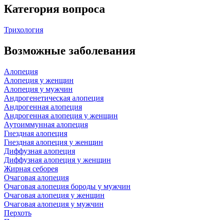
Категория вопроса
Трихология
Возможные заболевания
Алопеция
Алопеция у женщин
Алопеция у мужчин
Андрогенетическая алопеция
Андрогенная алопеция
Андрогенная алопеция у женщин
Аутоиммунная алопеция
Гнездная алопеция
Гнездная алопеция у женщин
Диффузная алопеция
Диффузная алопеция у женщин
Жирная себорея
Очаговая алопеция
Очаговая алопеция бороды у мужчин
Очаговая алопеция у женщин
Очаговая алопеция у мужчин
Перхоть