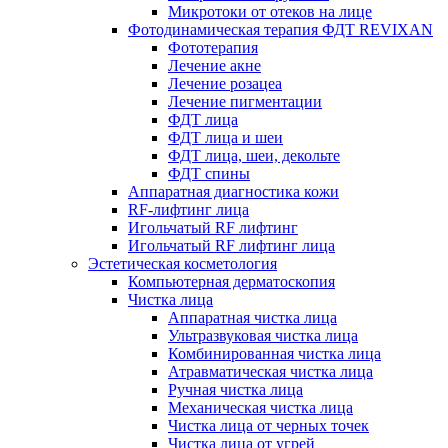
Микротоки от отеков на лице
Фотодинамическая терапия ФДТ REVIXAN
Фототерапия
Лечение акне
Лечение розацеа
Лечение пигментации
ФДТ лица
ФДТ лица и шеи
ФДТ лица, шеи, декольте
ФДТ спины
Аппаратная диагностика кожи
RF-лифтинг лица
Игольчатый RF лифтинг
Игольчатый RF лифтинг лица
Эстетическая косметология
Компьютерная дерматоскопия
Чистка лица
Аппаратная чистка лица
Ультразвуковая чистка лица
Комбинированная чистка лица
Атравматическая чистка лица
Ручная чистка лица
Механическая чистка лица
Чистка лица от черных точек
Чистка лица от угрей