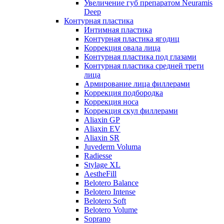
Увеличение губ препаратом Neuramis
Deep
Контурная пластика
Интимная пластика
Контурная пластика ягодиц
Коррекция овала лица
Контурная пластика под глазами
Контурная пластика средней трети
лица
Армирование лица филлерами
Коррекция подбородка
Коррекция носа
Коррекция скул филлерами
Aliaxin GP
Aliaxin EV
Aliaxin SR
Juvederm Voluma
Radiesse
Stylage XL
AestheFill
Belotero Balance
Belotero Intense
Belotero Soft
Belotero Volume
Soprano