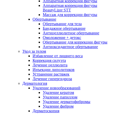
Аппаратная коррекция фигуры
Аппаратная коррекция фигуры
BeautyLizer STT
Массаж для коррекции фигуры
Обертывание
Обертывание для тела
Бандажное обертывание
Антицеллюлитное обертывание
Омоложение + детокс
Обертывание для коррекции фигуры
Антиоксидантное обертывание
Уход за телом
Избавление от лишнего веса
Коррекция силуэта
Лечение целлюлита
Инъекции липолитиков
Устранение растяжек
Лечение гипергидроза
Дерматология
Удаление новообразований
Удаление кератом
Удаление папиллом
Удаление дерматофибромы
Удаление фибром
Дерматоскопия