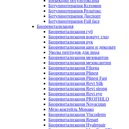
Инъекции ботулотоксина
Ботулинотерапия Ксеомин
Ботулинотерапия Релатокс
Ботулинотерапия Диспорт
Ботулинотерапия Full face
Биоревитализация
Биоревитализация губ
Биоревитализация вокруг глаз
Биоревитализация рук
Биоревитализация шеи и декольте
Уколы пептидов для лица
Биоревитализация мезовартон
Биоревитализация мезоксантин
Биоревитализация Filorga
Биоревитализация Plinest
Биоревитализация Plinest Fast
Биоревитализация Revi Silk
Биоревитализация Revi strong
Биоревитализация Revi eye
Биоревитализация PROFHILO
Биоревитализация Novacutan
Мезо-коктейль Монако
Биоревитализация Viscoderm
Биоревитализация Repart
Биоревитализация Hyalrepair