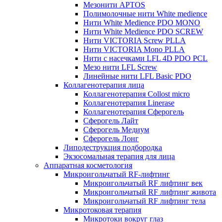
Мезонити APTOS
Полимолочные нити White medience
Нити White Medience PDO MONO
Нити White Medience PDO SCREW
Нити VICTORIA Screw PLLA
Нити VICTORIA Mono PLLA
Нити с насечками LFL 4D PDO PCL
Мезо нити LFL Screw
Линейные нити LFL Basic PDO
Коллагенотерапия лица
Коллагенотерапия Collost micro
Коллагенотерапия Linerase
Коллагенотерапия Сферогель
Сферогель Лайт
Сферогель Медиум
Сферогель Лонг
Липодеструкция подбородка
Экзосомальная терапия для лица
Аппаратная косметология
Микроигольчатый RF-лифтинг
Микроигольчатый RF лифтинг век
Микроигольчатый RF лифтинг живота
Микроигольчатый RF лифтинг тела
Микротоковая терапия
Микротоки вокруг глаз