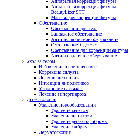
Аппаратная коррекция фигуры
Аппаратная коррекция фигуры
BeautyLizer STT
Массаж для коррекции фигуры
Обертывание
Обертывание для тела
Бандажное обертывание
Антицеллюлитное обертывание
Омоложение + детокс
Обертывание для коррекции фигуры
Антиоксидантное обертывание
Уход за телом
Избавление от лишнего веса
Коррекция силуэта
Лечение целлюлита
Инъекции липолитиков
Устранение растяжек
Лечение гипергидроза
Дерматология
Удаление новообразований
Удаление кератом
Удаление папиллом
Удаление дерматофибромы
Удаление фибром
Дерматоскопия