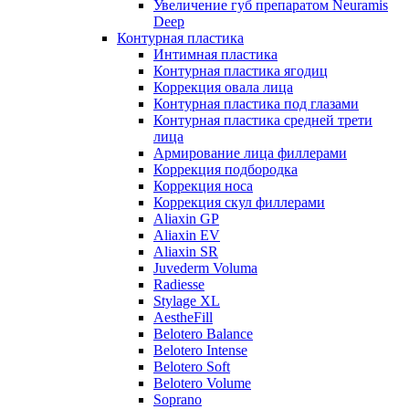
Увеличение губ препаратом Neuramis
Deep
Контурная пластика
Интимная пластика
Контурная пластика ягодиц
Коррекция овала лица
Контурная пластика под глазами
Контурная пластика средней трети
лица
Армирование лица филлерами
Коррекция подбородка
Коррекция носа
Коррекция скул филлерами
Aliaxin GP
Aliaxin EV
Aliaxin SR
Juvederm Voluma
Radiesse
Stylage XL
AestheFill
Belotero Balance
Belotero Intense
Belotero Soft
Belotero Volume
Soprano