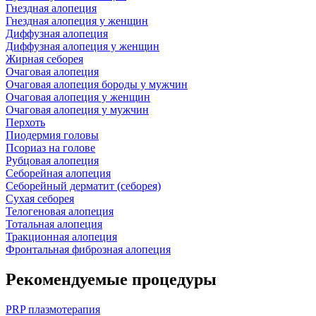
Гнездная алопеция
Гнездная алопеция у женщин
Диффузная алопеция
Диффузная алопеция у женщин
Жирная себорея
Очаговая алопеция
Очаговая алопеция бороды у мужчин
Очаговая алопеция у женщин
Очаговая алопеция у мужчин
Перхоть
Пиодермия головы
Псориаз на голове
Рубцовая алопеция
Себорейная алопеция
Себорейный дерматит (себорея)
Сухая себорея
Телогеновая алопеция
Тотальная алопеция
Тракционная алопеция
Фронтальная фиброзная алопеция
Рекомендуемые процедуры
PRP плазмотерапия