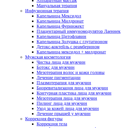
Аппаратный массаж
Мануальная терапия
Инфузионная терапия
Капельница Мексидол
Капельница Милдронат
Капельница Феринжект
Плацентарный иммуномодулятор Лаеннек
Капельница Цитофлавин
Капельница Золушка с глутатионом
Детокс-коктейль с реамберином
Капельница мексидол + милдронат
Мужская косметология
Чистка лица для мужчин
Ботокс для мужчин
Мезотерапия волос и кожи головы
Лечение пигментации
Плазмотерапия для мужчин
Биоревитализация лица для мужчин
Контурная пластика лица для мужчин
Мезотерапия лица для мужчин
Пилинг лица для мужчин
Уход за кожей лица для мужчин
Лечение прыщей у мужчин
Коррекция фигуры
Коррекция тела