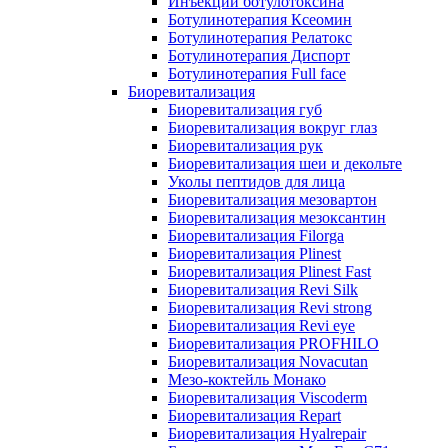
Инъекции ботулотоксина
Ботулинотерапия Ксеомин
Ботулинотерапия Релатокс
Ботулинотерапия Диспорт
Ботулинотерапия Full face
Биоревитализация
Биоревитализация губ
Биоревитализация вокруг глаз
Биоревитализация рук
Биоревитализация шеи и декольте
Уколы пептидов для лица
Биоревитализация мезовартон
Биоревитализация мезоксантин
Биоревитализация Filorga
Биоревитализация Plinest
Биоревитализация Plinest Fast
Биоревитализация Revi Silk
Биоревитализация Revi strong
Биоревитализация Revi eye
Биоревитализация PROFHILO
Биоревитализация Novacutan
Мезо-коктейль Монако
Биоревитализация Viscoderm
Биоревитализация Repart
Биоревитализация Hyalrepair