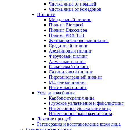
Чистка лица от прыщей
Чистка лица от комедонов
Пилинги
Миндальный пилинг
Пилинг Biorepeel
Пилинг Джесснера
Пилинг PRX-T33
Желтый ретиноловый пилинг
Срединный пилинг
Азелаиновый пилинг
Феруловый пилинг
Алмазный пилинг
Гликолевый пилинг
Салициловый пилинг
Пировиноградный пилинг
Молочный пилинг
Интимный пилинг
Уход за кожей лица
Карбокситерапия лица
Глубокое увлажнение и фейслифтинг
Интенсивное увлажнение лица
Интенсивное омоложение лица
Лечение прыщей
Регенерация и восстановление кожи лица
Лазерная косметология