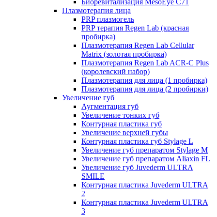
Биоревитализация MesoEye C71
Плазмотерапия лица
PRP плазмогель
PRP терапия Regen Lab (красная
пробирка)
Плазмотерапия Regen Lab Cellular
Matrix (золотая пробирка)
Плазмотерапия Regen Lab ACR-C Plus
(королевский набор)
Плазмотерапия для лица (1 пробирка)
Плазмотерапия для лица (2 пробирки)
Увеличение губ
Аугментация губ
Увеличение тонких губ
Контурная пластика губ
Увеличение верхней губы
Контурная пластика губ Stylage L
Увеличение губ препаратом Stylage M
Увеличение губ препаратом Aliaxin FL
Увеличение губ Juvederm ULTRA
SMILE
Контурная пластика Juvederm ULTRA
2
Контурная пластика Juvederm ULTRA
3