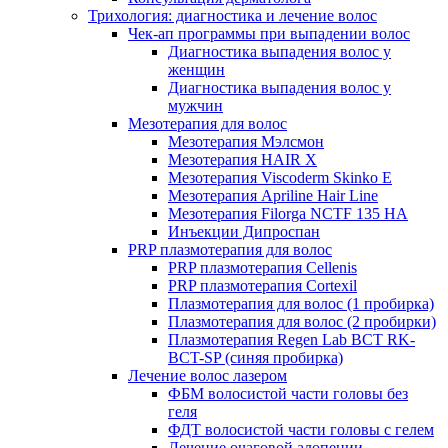
Трихология: диагностика и лечение волос
Чек-ап программы при выпадении волос
Диагностика выпадения волос у
женщин
Диагностика выпадения волос у
мужчин
Мезотерапия для волос
Мезотерапия Мэлсмон
Мезотерапия HAIR X
Мезотерапия Viscoderm Skinko E
Мезотерапия Apriline Hair Line
Мезотерапия Filorga NCTF 135 HA
Инъекции Дипроспан
PRP плазмотерапия для волос
PRP плазмотерапия Cellenis
PRP плазмотерапия Cortexil
Плазмотерапия для волос (1 пробирка)
Плазмотерапия для волос (2 пробирки)
Плазмотерапия Regen Lab BCT RK-
BCT-SP (синяя пробирка)
Лечение волос лазером
ФБМ волосистой части головы без
геля
ФДТ волосистой части головы с гелем
Лечение очаговой алопеции