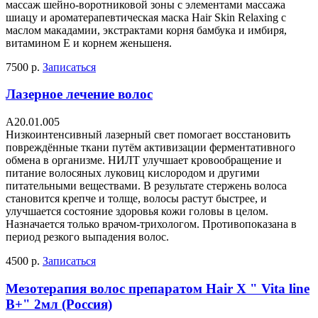
массаж шейно-воротниковой зоны с элементами массажа
шиацу и ароматерапевтическая маска Hair Skin Relaxing с
маслом макадамии, экстрактами корня бамбука и имбиря,
витамином Е и корнем женьшеня.
7500 р.
Записаться
Лазерное лечение волос
А20.01.005
Низкоинтенсивный лазерный свет помогает восстановить
повреждённые ткани путём активизации ферментативного
обмена в организме. НИЛТ улучшает кровообращение и
питание волосяных луковиц кислородом и другими
питательными веществами. В результате стержень волоса
становится крепче и толще, волосы растут быстрее, и
улучшается состояние здоровья кожи головы в целом.
Назначается только врачом-трихологом. Противопоказана в
период резкого выпадения волос.
4500 р.
Записаться
Мезотерапия волос препаратом Hair X " Vita line
B+" 2мл (Россия)