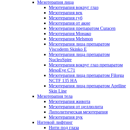
Мезотерапия лица
Мезотерапия вокруг глаз
Мезотерапия век
Мезотерапия губ
Мезотерапия от акне
Мезотерапия препаратом Curacen
Мезотерапия Монако
Мезотерапия Melsmon
Мезотерапия лица препаратом
Viscoderm Skinko E
Мезотерапия лица препаратом
NucleoSpire
Мезотерапия вокруг глаз препаратом
MesoEye С71
Мезотерапия лица препаратом Filorga
NCTF 135 HA
Мезотерапия лица препаратом Apriline
Skin Line
Мезотерапия тела
Мезотерапия живота
Мезотерапия от целлюлита
Липолитическая мезотерапия
Мезотерапия рук
Нитевой лифтинг
Нити под глаза