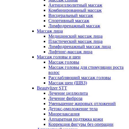
Антицеллюлитный массаж
Комбинированный массаж
Висцеральный массаж
Спортивный массаж
Лимфодренажный массаж
Массаж лица
Медицинский массаж лица
Пластический массаж лица
Лимфодренажный массаж лица
Лифтинг-массаж лица
Массаж головы и шеи
Массаж головы
Массаж головы для стимуляции роста
волос
Расслабляющий массаж головы
Массаж шеи (ШВЗ)
Beautylizer STT
Лечение целлюлита
Лечение фиброза
Уменьшение жировых отложений
Детокс-омоложение тела
Миорелаксация
Аппаратная подтяжка кожи
Коррекция фигуры без операции