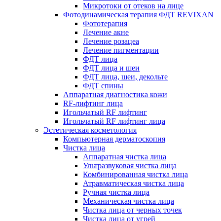
Микротоки от отеков на лице
Фотодинамическая терапия ФДТ REVIXAN
Фототерапия
Лечение акне
Лечение розацеа
Лечение пигментации
ФДТ лица
ФДТ лица и шеи
ФДТ лица, шеи, декольте
ФДТ спины
Аппаратная диагностика кожи
RF-лифтинг лица
Игольчатый RF лифтинг
Игольчатый RF лифтинг лица
Эстетическая косметология
Компьютерная дерматоскопия
Чистка лица
Аппаратная чистка лица
Ультразвуковая чистка лица
Комбинированная чистка лица
Атравматическая чистка лица
Ручная чистка лица
Механическая чистка лица
Чистка лица от черных точек
Чистка лица от угрей