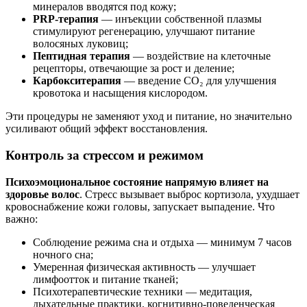
минералов вводятся под кожу;
PRP-терапия
— инъекции собственной плазмы
стимулируют регенерацию, улучшают питание
волосяных луковиц;
Пептидная терапия
— воздействие на клеточные
рецепторы, отвечающие за рост и деление;
Карбокситерапия
— введение CO₂ для улучшения
кровотока и насыщения кислородом.
Эти процедуры не заменяют уход и питание, но значительно
усиливают общий эффект восстановления.
Контроль за стрессом и режимом
Психоэмоциональное состояние напрямую влияет на
здоровье волос
. Стресс вызывает выброс кортизола, ухудшает
кровоснабжение кожи головы, запускает выпадение. Что
важно:
Соблюдение режима сна и отдыха — минимум 7 часов
ночного сна;
Умеренная физическая активность — улучшает
лимфоотток и питание тканей;
Психотерапевтические техники — медитация,
дыхательные практики, когнитивно-поведенческая