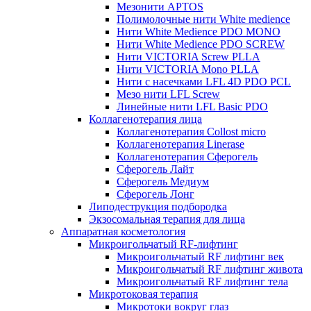
Мезонити APTOS
Полимолочные нити White medience
Нити White Medience PDO MONO
Нити White Medience PDO SCREW
Нити VICTORIA Screw PLLA
Нити VICTORIA Mono PLLA
Нити с насечками LFL 4D PDO PCL
Мезо нити LFL Screw
Линейные нити LFL Basic PDO
Коллагенотерапия лица
Коллагенотерапия Collost micro
Коллагенотерапия Linerase
Коллагенотерапия Сферогель
Сферогель Лайт
Сферогель Медиум
Сферогель Лонг
Липодеструкция подбородка
Экзосомальная терапия для лица
Аппаратная косметология
Микроигольчатый RF-лифтинг
Микроигольчатый RF лифтинг век
Микроигольчатый RF лифтинг живота
Микроигольчатый RF лифтинг тела
Микротоковая терапия
Микротоки вокруг глаз