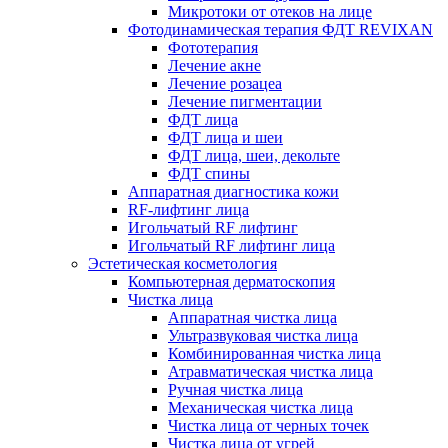
Микротоки от отеков на лице
Фотодинамическая терапия ФДТ REVIXAN
Фототерапия
Лечение акне
Лечение розацеа
Лечение пигментации
ФДТ лица
ФДТ лица и шеи
ФДТ лица, шеи, декольте
ФДТ спины
Аппаратная диагностика кожи
RF-лифтинг лица
Игольчатый RF лифтинг
Игольчатый RF лифтинг лица
Эстетическая косметология
Компьютерная дерматоскопия
Чистка лица
Аппаратная чистка лица
Ультразвуковая чистка лица
Комбинированная чистка лица
Атравматическая чистка лица
Ручная чистка лица
Механическая чистка лица
Чистка лица от черных точек
Чистка лица от угрей