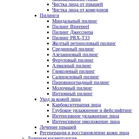
Чистка лица от прыщей
Чистка лица от комедонов
Пилинги
Миндальный пилинг
Пилинг Biorepeel
Пилинг Джесснера
Пилинг PRX-T33
Желтый ретиноловый пилинг
Срединный пилинг
Азелаиновый пилинг
Феруловый пилинг
Алмазный пилинг
Гликолевый пилинг
Салициловый пилинг
Пировиноградный пилинг
Молочный пилинг
Интимный пилинг
Уход за кожей лица
Карбокситерапия лица
Глубокое увлажнение и фейслифтинг
Интенсивное увлажнение лица
Интенсивное омоложение лица
Лечение прыщей
Регенерация и восстановление кожи лица
Лазерная косметология