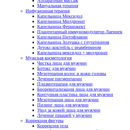
Аппаратный массаж
Мануальная терапия
Инфузионная терапия
Капельница Мексидол
Капельница Милдронат
Капельница Феринжект
Плацентарный иммуномодулятор Лаеннек
Капельница Цитофлавин
Капельница Золушка с глутатионом
Детокс-коктейль с реамберином
Капельница мексидол + милдронат
Мужская косметология
Чистка лица для мужчин
Ботокс для мужчин
Мезотерапия волос и кожи головы
Лечение пигментации
Плазмотерапия для мужчин
Биоревитализация лица для мужчин
Контурная пластика лица для мужчин
Мезотерапия лица для мужчин
Пилинг лица для мужчин
Уход за кожей лица для мужчин
Лечение прыщей у мужчин
Коррекция фигуры
Коррекция тела