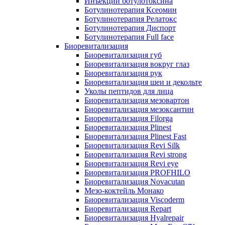
Инъекции ботулотоксина
Ботулинотерапия Ксеомин
Ботулинотерапия Релатокс
Ботулинотерапия Диспорт
Ботулинотерапия Full face
Биоревитализация
Биоревитализация губ
Биоревитализация вокруг глаз
Биоревитализация рук
Биоревитализация шеи и декольте
Уколы пептидов для лица
Биоревитализация мезовартон
Биоревитализация мезоксантин
Биоревитализация Filorga
Биоревитализация Plinest
Биоревитализация Plinest Fast
Биоревитализация Revi Silk
Биоревитализация Revi strong
Биоревитализация Revi eye
Биоревитализация PROFHILO
Биоревитализация Novacutan
Мезо-коктейль Монако
Биоревитализация Viscoderm
Биоревитализация Repart
Биоревитализация Hyalrepair