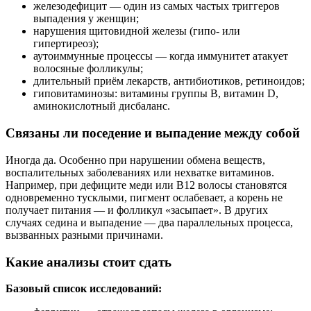
железодефицит — один из самых частых триггеров
выпадения у женщин;
нарушения щитовидной железы (гипо- или
гипертиреоз);
аутоиммунные процессы — когда иммунитет атакует
волосяные фолликулы;
длительный приём лекарств, антибиотиков, ретиноидов;
гиповитаминозы: витамины группы B, витамин D,
аминокислотный дисбаланс.
Связаны ли поседение и выпадение между собой
Иногда да. Особенно при нарушении обмена веществ,
воспалительных заболеваниях или нехватке витаминов.
Например, при дефиците меди или B12 волосы становятся
одновременно тусклыми, пигмент ослабевает, а корень не
получает питания — и фолликул «засыпает». В других
случаях седина и выпадение — два параллельных процесса,
вызванных разными причинами.
Какие анализы стоит сдать
Базовый список исследований: