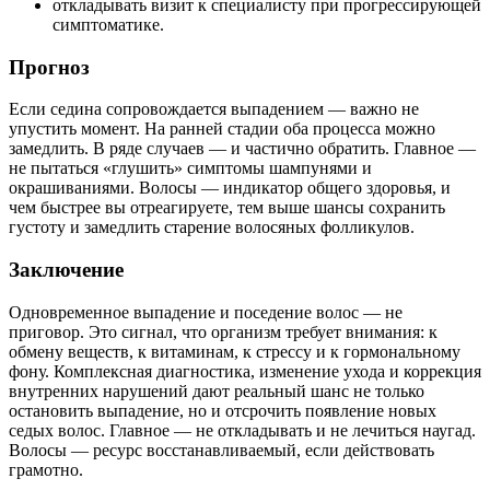
откладывать визит к специалисту при прогрессирующей
симптоматике.
Прогноз
Если седина сопровождается выпадением — важно не
упустить момент. На ранней стадии оба процесса можно
замедлить. В ряде случаев — и частично обратить. Главное —
не пытаться «глушить» симптомы шампунями и
окрашиваниями. Волосы — индикатор общего здоровья, и
чем быстрее вы отреагируете, тем выше шансы сохранить
густоту и замедлить старение волосяных фолликулов.
Заключение
Одновременное выпадение и поседение волос — не
приговор. Это сигнал, что организм требует внимания: к
обмену веществ, к витаминам, к стрессу и к гормональному
фону. Комплексная диагностика, изменение ухода и коррекция
внутренних нарушений дают реальный шанс не только
остановить выпадение, но и отсрочить появление новых
седых волос. Главное — не откладывать и не лечиться наугад.
Волосы — ресурс восстанавливаемый, если действовать
грамотно.