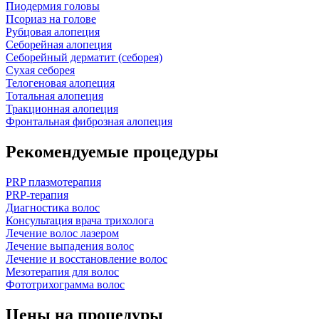
Пиодермия головы
Псориаз на голове
Рубцовая алопеция
Себорейная алопеция
Себорейный дерматит (себорея)
Сухая себорея
Телогеновая алопеция
Тотальная алопеция
Тракционная алопеция
Фронтальная фиброзная алопеция
Рекомендуемые процедуры
PRP плазмотерапия
PRP-терапия
Диагностика волос
Консультация врача трихолога
Лечение волос лазером
Лечение выпадения волос
Лечение и восстановление волос
Мезотерапия для волос
Фототрихограмма волос
Цены на процедуры