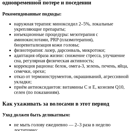
одновременной потере и поседении
Рекомендованные подходы:
наружная терапия: миноксидил 2–5%, локальные
укрепляющие препараты;
инъекционные процедуры: мезотерапия с
аминокислотами, PRP (плазмотерапия),
биоревитализация кожи головы;
физиотерапия: лазер, дарсонваль, микротоки;
адаптация образа жизни: снижение стресса, улучшение
сна, регулярная физическая активность;
коррекция рациона: белок, омега-3, зелень, печень, яйца,
семечки, орехи;
отказ от термоинструментов, окрашиваний, агрессивной
укладки;
приём антиоксидантов: витамины C и E, коэнзим Q10,
селен (по показаниям).
Как ухаживать за волосами в этот период
Уход должен быть деликатным:
не мыть голову ежедневно — 2–3 раза в неделю
достаточно;