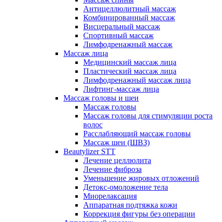
Антицеллюлитный массаж
Комбинированный массаж
Висцеральный массаж
Спортивный массаж
Лимфодренажный массаж
Массаж лица
Медицинский массаж лица
Пластический массаж лица
Лимфодренажный массаж лица
Лифтинг-массаж лица
Массаж головы и шеи
Массаж головы
Массаж головы для стимуляции роста
волос
Расслабляющий массаж головы
Массаж шеи (ШВЗ)
Beautylizer STT
Лечение целлюлита
Лечение фиброза
Уменьшение жировых отложений
Детокс-омоложение тела
Миорелаксация
Аппаратная подтяжка кожи
Коррекция фигуры без операции