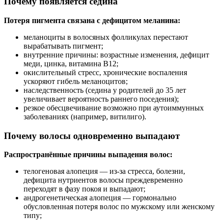
Почему появляется седина
Потеря пигмента связана с дефицитом меланина:
меланоциты в волосяных фолликулах перестают
вырабатывать пигмент;
внутренние причины: возрастные изменения, дефицит
меди, цинка, витамина B12;
окислительный стресс, хронические воспаления
ускоряют гибель меланоцитов;
наследственность (седина у родителей до 35 лет
увеличивает вероятность раннего поседения);
резкое обесцвечивание возможно при аутоиммунных
заболеваниях (например, витилиго).
Почему волосы одновременно выпадают
Распространённые причины выпадения волос:
телогеновая алопеция — из-за стресса, болезни,
дефицита нутриентов волосы преждевременно
переходят в фазу покоя и выпадают;
андрогенетическая алопеция — гормонально
обусловленная потеря волос по мужскому или женскому
типу;