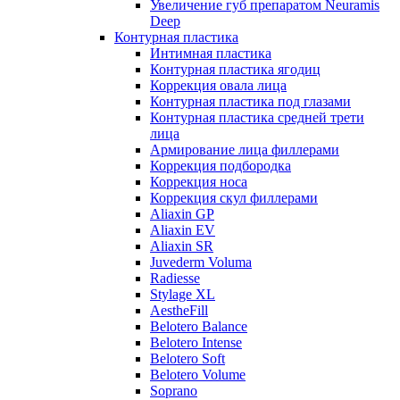
Увеличение губ препаратом Neuramis
Deep
Контурная пластика
Интимная пластика
Контурная пластика ягодиц
Коррекция овала лица
Контурная пластика под глазами
Контурная пластика средней трети
лица
Армирование лица филлерами
Коррекция подбородка
Коррекция носа
Коррекция скул филлерами
Aliaxin GP
Aliaxin EV
Aliaxin SR
Juvederm Voluma
Radiesse
Stylage XL
AestheFill
Belotero Balance
Belotero Intense
Belotero Soft
Belotero Volume
Soprano