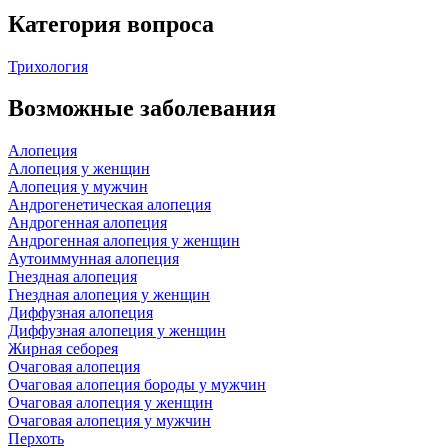
Категория вопроса
Трихология
Возможные заболевания
Алопеция
Алопеция у женщин
Алопеция у мужчин
Андрогенетическая алопеция
Андрогенная алопеция
Андрогенная алопеция у женщин
Аутоиммунная алопеция
Гнездная алопеция
Гнездная алопеция у женщин
Диффузная алопеция
Диффузная алопеция у женщин
Жирная себорея
Очаговая алопеция
Очаговая алопеция бороды у мужчин
Очаговая алопеция у женщин
Очаговая алопеция у мужчин
Перхоть