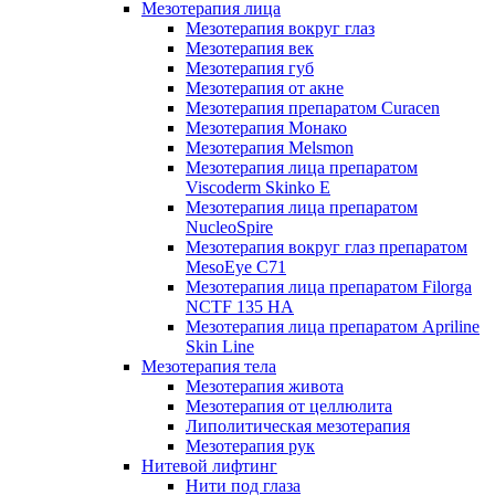
Мезотерапия лица
Мезотерапия вокруг глаз
Мезотерапия век
Мезотерапия губ
Мезотерапия от акне
Мезотерапия препаратом Curacen
Мезотерапия Монако
Мезотерапия Melsmon
Мезотерапия лица препаратом
Viscoderm Skinko E
Мезотерапия лица препаратом
NucleoSpire
Мезотерапия вокруг глаз препаратом
MesoEye С71
Мезотерапия лица препаратом Filorga
NCTF 135 HA
Мезотерапия лица препаратом Apriline
Skin Line
Мезотерапия тела
Мезотерапия живота
Мезотерапия от целлюлита
Липолитическая мезотерапия
Мезотерапия рук
Нитевой лифтинг
Нити под глаза