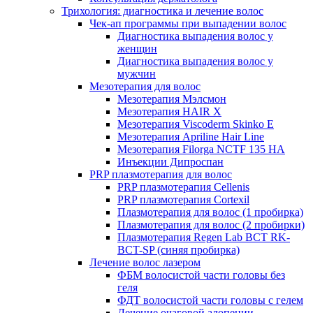
Трихология: диагностика и лечение волос
Чек-ап программы при выпадении волос
Диагностика выпадения волос у
женщин
Диагностика выпадения волос у
мужчин
Мезотерапия для волос
Мезотерапия Мэлсмон
Мезотерапия HAIR X
Мезотерапия Viscoderm Skinko E
Мезотерапия Apriline Hair Line
Мезотерапия Filorga NCTF 135 HA
Инъекции Дипроспан
PRP плазмотерапия для волос
PRP плазмотерапия Cellenis
PRP плазмотерапия Cortexil
Плазмотерапия для волос (1 пробирка)
Плазмотерапия для волос (2 пробирки)
Плазмотерапия Regen Lab BCT RK-
BCT-SP (синяя пробирка)
Лечение волос лазером
ФБМ волосистой части головы без
геля
ФДТ волосистой части головы с гелем
Лечение очаговой алопеции