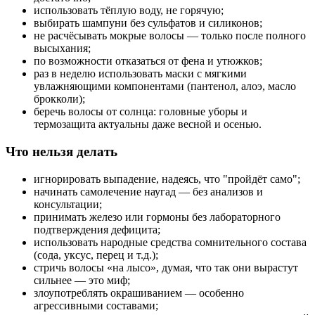
использовать тёплую воду, не горячую;
выбирать шампуни без сульфатов и силиконов;
не расчёсывать мокрые волосы — только после полного
высыхания;
по возможности отказаться от фена и утюжков;
раз в неделю использовать маски с мягкими
увлажняющими компонентами (пантенол, алоэ, масло
брокколи);
беречь волосы от солнца: головные уборы и
термозащита актуальны даже весной и осенью.
Что нельзя делать
игнорировать выпадение, надеясь, что "пройдёт само";
начинать самолечение наугад — без анализов и
консультации;
принимать железо или гормоны без лабораторного
подтверждения дефицита;
использовать народные средства сомнительного состава
(сода, уксус, перец и т.д.);
стричь волосы «на лысо», думая, что так они вырастут
сильнее — это миф;
злоупотреблять окрашиванием — особенно
агрессивными составами;