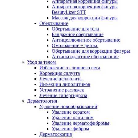
Аппаратная коррекция фигуры
Аппаратная коррекция фигуры
BeautyLizer STT
Массаж для коррекции фигуры
Обертывание
Обертывание для тела
Бандажное обертывание
Антицеллюлитное обертывание
Омоложение + детокс
Обертывание для коррекции фигуры
Антиоксидантное обертывание
Уход за телом
Избавление от лишнего веса
Коррекция силуэта
Лечение целлюлита
Инъекции липолитиков
Устранение растяжек
Лечение гипергидроза
Дерматология
Удаление новообразований
Удаление кератом
Удаление папиллом
Удаление дерматофибромы
Удаление фибром
Дерматоскопия