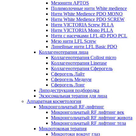
Мезонити APTOS
Полимолочные нити White medience
Нити White Medience PDO MONO
Нити White Medience PDO SCREW
Нити VICTORIA Screw PLLA
Нити VICTORIA Mono PLLA
Нити с насечками LFL 4D PDO PCL
Мезо нити LFL Screw
Линейные нити LFL Basic PDO
Коллагенотерапия лица
Коллагенотерапия Collost micro
Коллагенотерапия Linerase
Коллагенотерапия Сферогель
Сферогель Лайт
Сферогель Медиум
Сферогель Лонг
Липодеструкция подбородка
Экзосомальная терапия для лица
Аппаратная косметология
Микроигольчатый RF-лифтинг
Микроигольчатый RF лифтинг век
Микроигольчатый RF лифтинг живота
Микроигольчатый RF лифтинг тела
Микротоковая терапия
Микротоки вокруг глаз