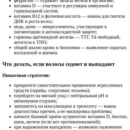
ферритин — отражает запасы железа в организме;
витамин D — участвует в регуляции иммунной и
гормональной систем;
витамин B12 и фолиевая кислота — важны для синтеза
ДНК и роста волос;
медь, цинк — микроэлементы, участвующие в
пигментации и антиоксидантной защите;
гормоны щитовидной железы — ТТГ, Т4 свободный,
антитела к ТПО;
общий анализ крови и биохимия — выявление скрытых
воспалений и анемии.
Что делать, если волосы седеют и выпадают
Пошаговая стратегия:
прекратите самостоятельное применение агрессивных
средств (скрабы, спиртовые лосьоны);
перейдите на мягкий уход с нейтральным pH и
минимумом отдушек;
запишитесь на консультацию к трихологу — важна
диагностика причин, а не маскировка проблемы;
начните базовый приём нутриентов: витамин D, биотин,
цинк, железо (если нет противопоказаний);
при выраженном выпадении — возможно назначение