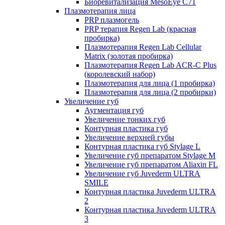
Биоревитализация MesoEye C71
Плазмотерапия лица
PRP плазмогель
PRP терапия Regen Lab (красная
пробирка)
Плазмотерапия Regen Lab Cellular
Matrix (золотая пробирка)
Плазмотерапия Regen Lab ACR-C Plus
(королевский набор)
Плазмотерапия для лица (1 пробирка)
Плазмотерапия для лица (2 пробирки)
Увеличение губ
Аугментация губ
Увеличение тонких губ
Контурная пластика губ
Увеличение верхней губы
Контурная пластика губ Stylage L
Увеличение губ препаратом Stylage M
Увеличение губ препаратом Aliaxin FL
Увеличение губ Juvederm ULTRA
SMILE
Контурная пластика Juvederm ULTRA
2
Контурная пластика Juvederm ULTRA
3