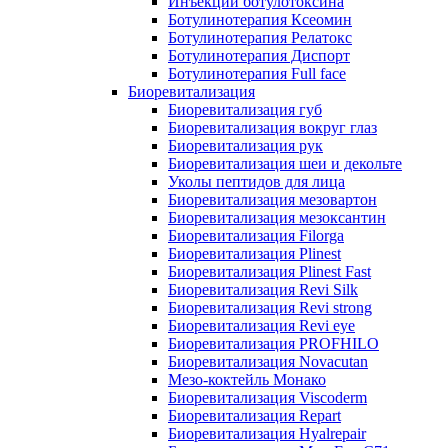
Инъекции ботулотоксина
Ботулинотерапия Ксеомин
Ботулинотерапия Релатокс
Ботулинотерапия Диспорт
Ботулинотерапия Full face
Биоревитализация
Биоревитализация губ
Биоревитализация вокруг глаз
Биоревитализация рук
Биоревитализация шеи и декольте
Уколы пептидов для лица
Биоревитализация мезовартон
Биоревитализация мезоксантин
Биоревитализация Filorga
Биоревитализация Plinest
Биоревитализация Plinest Fast
Биоревитализация Revi Silk
Биоревитализация Revi strong
Биоревитализация Revi eye
Биоревитализация PROFHILO
Биоревитализация Novacutan
Мезо-коктейль Монако
Биоревитализация Viscoderm
Биоревитализация Repart
Биоревитализация Hyalrepair