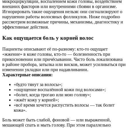
микроциркуляции, воспалением кожи головы, воздействием
внешних факторов или внутренними сбоями в организме.
Игнорировать такие ощущения нельзя: они сигнализируют о
нарушении работы волосяных фолликулов. Ниже подробно
рассмотрим возможные причины, механизмы, диагностику и
эффективные действия.
Как ощущается боль у корней волос
Пациенты описывают её по-разному: кто-то ощущает
«жжение» в коже головы, кто-то — болезненность при
прикосновении или причёсывании. Часто боль локализована
в районе пробора, затылка или висков, может усиливаться при
изменении укладки или при надавливании.
Характерные описания:
«будто тянут за волосы»;
«ощущение воспалённой кожи под волосами»;
«болит, когда трогаю или мою голову»;
«жжёт кожу у корней»;
«всё время хочется распустить волосы — так болит
кожа».
Боль может быть слабой, фоновой — или выраженной,
мешающей спать и мыть голову. При этом параллельно