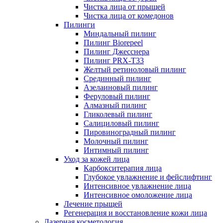
Чистка лица от прыщей
Чистка лица от комедонов
Пилинги
Миндальный пилинг
Пилинг Biorepeel
Пилинг Джесснера
Пилинг PRX-T33
Желтый ретиноловый пилинг
Срединный пилинг
Азелаиновый пилинг
Феруловый пилинг
Алмазный пилинг
Гликолевый пилинг
Салициловый пилинг
Пировиноградный пилинг
Молочный пилинг
Интимный пилинг
Уход за кожей лица
Карбокситерапия лица
Глубокое увлажнение и фейслифтинг
Интенсивное увлажнение лица
Интенсивное омоложение лица
Лечение прыщей
Регенерация и восстановление кожи лица
Лазерная косметология