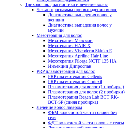
Трихология: диагностика и лечение волос
Чек-ап программы при выпадении волос
Диагностика выпадения волос у
женщин
Диагностика выпадения волос у
мужчин
Мезотерапия для волос
Мезотерапия Мэлсмон
Мезотерапия HAIR X
Мезотерапия Viscoderm Skinko E
Мезотерапия Apriline Hair Line
Мезотерапия Filorga NCTF 135 HA
Инъекции Дипроспан
PRP плазмотерапия для волос
PRP плазмотерапия Cellenis
PRP плазмотерапия Cortexil
Плазмотерапия для волос (1 пробирка)
Плазмотерапия для волос (2 пробирки)
Плазмотерапия Regen Lab BCT RK-
BCT-SP (синяя пробирка)
Лечение волос лазером
ФБМ волосистой части головы без
геля
ФДТ волосистой части головы с гелем
Лечение очаговой алопеции