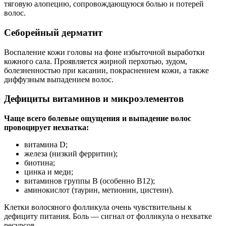
тяговую алопецию, сопровождающуюся болью и потерей
волос.
Себорейный дерматит
Воспаление кожи головы на фоне избыточной выработки
кожного сала. Проявляется жирной перхотью, зудом,
болезненностью при касании, покраснением кожи, а также
диффузным выпадением волос.
Дефициты витаминов и микроэлементов
Чаще всего болевые ощущения и выпадение волос
провоцирует нехватка:
витамина D;
железа (низкий ферритин);
биотина;
цинкa и меди;
витаминов группы B (особенно B12);
аминокислот (таурин, метионин, цистеин).
Клетки волосяного фолликула очень чувствительны к
дефициту питания. Боль — сигнал от фолликула о нехватке
ресурсов.