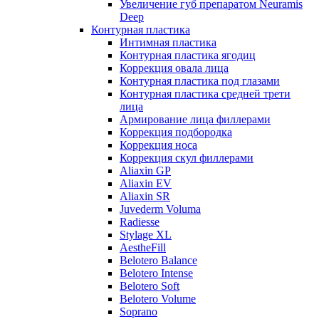
Увеличение губ препаратом Neuramis
Deep
Контурная пластика
Интимная пластика
Контурная пластика ягодиц
Коррекция овала лица
Контурная пластика под глазами
Контурная пластика средней трети
лица
Армирование лица филлерами
Коррекция подбородка
Коррекция носа
Коррекция скул филлерами
Aliaxin GP
Aliaxin EV
Aliaxin SR
Juvederm Voluma
Radiesse
Stylage XL
AestheFill
Belotero Balance
Belotero Intense
Belotero Soft
Belotero Volume
Soprano