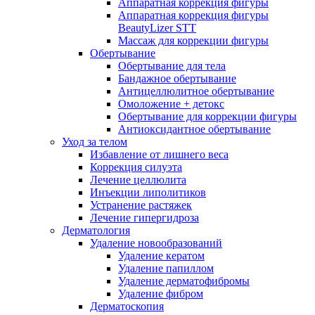
Аппаратная коррекция фигуры
Аппаратная коррекция фигуры
BeautyLizer STT
Массаж для коррекции фигуры
Обертывание
Обертывание для тела
Бандажное обертывание
Антицеллюлитное обертывание
Омоложение + детокс
Обертывание для коррекции фигуры
Антиоксидантное обертывание
Уход за телом
Избавление от лишнего веса
Коррекция силуэта
Лечение целлюлита
Инъекции липолитиков
Устранение растяжек
Лечение гипергидроза
Дерматология
Удаление новообразований
Удаление кератом
Удаление папиллом
Удаление дерматофибромы
Удаление фибром
Дерматоскопия