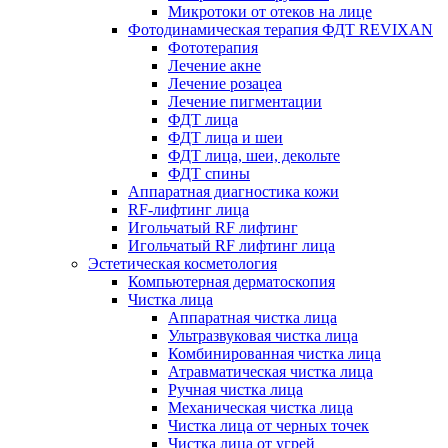
Микротоки от отеков на лице
Фотодинамическая терапия ФДТ REVIXAN
Фототерапия
Лечение акне
Лечение розацеа
Лечение пигментации
ФДТ лица
ФДТ лица и шеи
ФДТ лица, шеи, декольте
ФДТ спины
Аппаратная диагностика кожи
RF-лифтинг лица
Игольчатый RF лифтинг
Игольчатый RF лифтинг лица
Эстетическая косметология
Компьютерная дерматоскопия
Чистка лица
Аппаратная чистка лица
Ультразвуковая чистка лица
Комбинированная чистка лица
Атравматическая чистка лица
Ручная чистка лица
Механическая чистка лица
Чистка лица от черных точек
Чистка лица от угрей