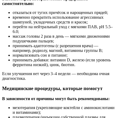
самостоятельно:
отказаться от тугих причёсок и нарощенных прядей;
временно прекратить использование агрессивных
шампуней, укладочных средств и красок;
перейти на нейтральный уход с мягкими ПАВ, pH 5.5–
6.0;
массаж головы 2 раза в день — мягкими движениями
подушечками пальцев;
принимать адаптогены (с разрешения врача) —
например, родиолу, магний, витамины группы B;
нормализовать сон и питание;
принимать добавки: витамин D, железо (если уровень
ферритина низкий), цинк, биотин.
Если улучшения нет через 3–4 недели — необходима очная
диагностика.
Медицинские процедуры, которые помогут
В зависимости от причины могут быть рекомендованы:
мезотерапия (укрепляющие коктейли с аминокислотами
и витаминами);
плазмотерапия (инъекции собственной плазмы для