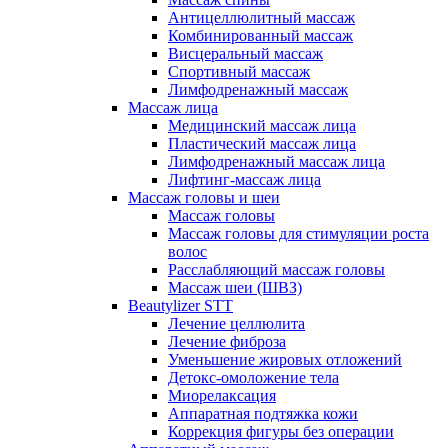
Антицеллюлитный массаж
Комбинированный массаж
Висцеральный массаж
Спортивный массаж
Лимфодренажный массаж
Массаж лица
Медицинский массаж лица
Пластический массаж лица
Лимфодренажный массаж лица
Лифтинг-массаж лица
Массаж головы и шеи
Массаж головы
Массаж головы для стимуляции роста
волос
Расслабляющий массаж головы
Массаж шеи (ШВЗ)
Beautylizer STT
Лечение целлюлита
Лечение фиброза
Уменьшение жировых отложений
Детокс-омоложение тела
Миорелаксация
Аппаратная подтяжка кожи
Коррекция фигуры без операции