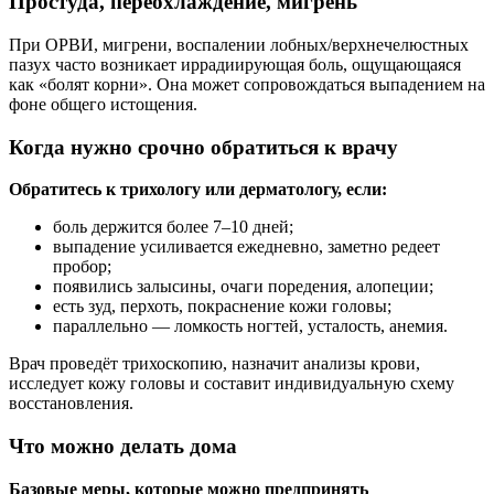
Простуда, переохлаждение, мигрень
При ОРВИ, мигрени, воспалении лобных/верхнечелюстных
пазух часто возникает иррадиирующая боль, ощущающаяся
как «болят корни». Она может сопровождаться выпадением на
фоне общего истощения.
Когда нужно срочно обратиться к врачу
Обратитесь к трихологу или дерматологу, если:
боль держится более 7–10 дней;
выпадение усиливается ежедневно, заметно редеет
пробор;
появились залысины, очаги поредения, алопеции;
есть зуд, перхоть, покраснение кожи головы;
параллельно — ломкость ногтей, усталость, анемия.
Врач проведёт трихоскопию, назначит анализы крови,
исследует кожу головы и составит индивидуальную схему
восстановления.
Что можно делать дома
Базовые меры, которые можно предпринять