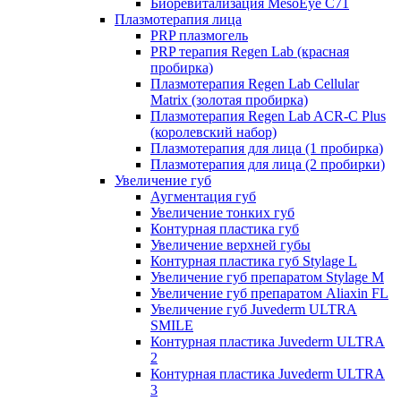
Биоревитализация MesoEye C71
Плазмотерапия лица
PRP плазмогель
PRP терапия Regen Lab (красная
пробирка)
Плазмотерапия Regen Lab Cellular
Matrix (золотая пробирка)
Плазмотерапия Regen Lab ACR-C Plus
(королевский набор)
Плазмотерапия для лица (1 пробирка)
Плазмотерапия для лица (2 пробирки)
Увеличение губ
Аугментация губ
Увеличение тонких губ
Контурная пластика губ
Увеличение верхней губы
Контурная пластика губ Stylage L
Увеличение губ препаратом Stylage M
Увеличение губ препаратом Aliaxin FL
Увеличение губ Juvederm ULTRA
SMILE
Контурная пластика Juvederm ULTRA
2
Контурная пластика Juvederm ULTRA
3