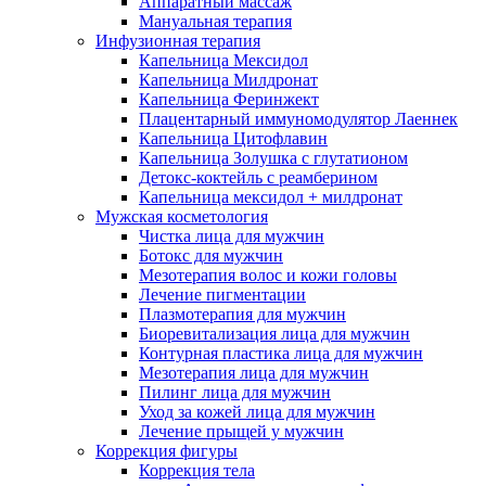
Аппаратный массаж
Мануальная терапия
Инфузионная терапия
Капельница Мексидол
Капельница Милдронат
Капельница Феринжект
Плацентарный иммуномодулятор Лаеннек
Капельница Цитофлавин
Капельница Золушка с глутатионом
Детокс-коктейль с реамберином
Капельница мексидол + милдронат
Мужская косметология
Чистка лица для мужчин
Ботокс для мужчин
Мезотерапия волос и кожи головы
Лечение пигментации
Плазмотерапия для мужчин
Биоревитализация лица для мужчин
Контурная пластика лица для мужчин
Мезотерапия лица для мужчин
Пилинг лица для мужчин
Уход за кожей лица для мужчин
Лечение прыщей у мужчин
Коррекция фигуры
Коррекция тела