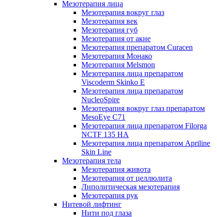
Мезотерапия лица
Мезотерапия вокруг глаз
Мезотерапия век
Мезотерапия губ
Мезотерапия от акне
Мезотерапия препаратом Curacen
Мезотерапия Монако
Мезотерапия Melsmon
Мезотерапия лица препаратом
Viscoderm Skinko E
Мезотерапия лица препаратом
NucleoSpire
Мезотерапия вокруг глаз препаратом
MesoEye С71
Мезотерапия лица препаратом Filorga
NCTF 135 HA
Мезотерапия лица препаратом Apriline
Skin Line
Мезотерапия тела
Мезотерапия живота
Мезотерапия от целлюлита
Липолитическая мезотерапия
Мезотерапия рук
Нитевой лифтинг
Нити под глаза