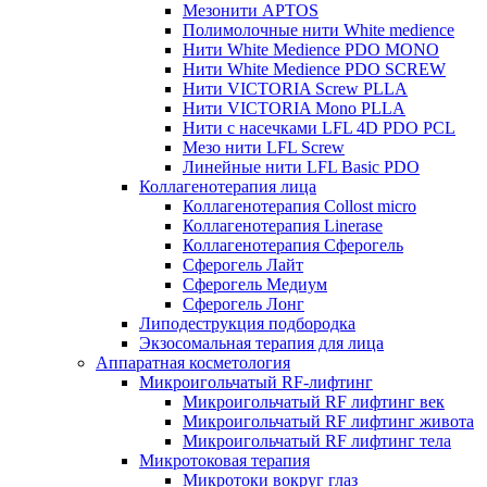
Мезонити APTOS
Полимолочные нити White medience
Нити White Medience PDO MONO
Нити White Medience PDO SCREW
Нити VICTORIA Screw PLLA
Нити VICTORIA Mono PLLA
Нити с насечками LFL 4D PDO PCL
Мезо нити LFL Screw
Линейные нити LFL Basic PDO
Коллагенотерапия лица
Коллагенотерапия Collost micro
Коллагенотерапия Linerase
Коллагенотерапия Сферогель
Сферогель Лайт
Сферогель Медиум
Сферогель Лонг
Липодеструкция подбородка
Экзосомальная терапия для лица
Аппаратная косметология
Микроигольчатый RF-лифтинг
Микроигольчатый RF лифтинг век
Микроигольчатый RF лифтинг живота
Микроигольчатый RF лифтинг тела
Микротоковая терапия
Микротоки вокруг глаз