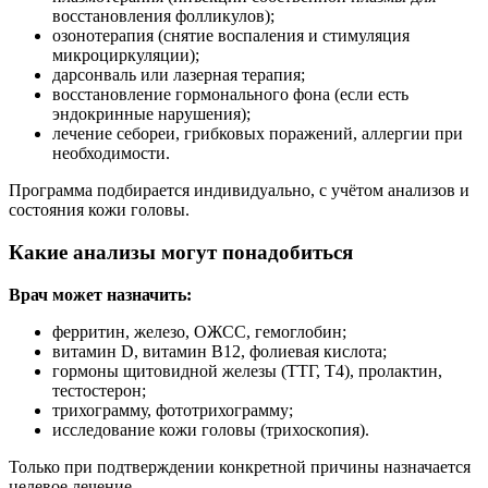
восстановления фолликулов);
озонотерапия (снятие воспаления и стимуляция
микроциркуляции);
дарсонваль или лазерная терапия;
восстановление гормонального фона (если есть
эндокринные нарушения);
лечение себореи, грибковых поражений, аллергии при
необходимости.
Программа подбирается индивидуально, с учётом анализов и
состояния кожи головы.
Какие анализы могут понадобиться
Врач может назначить:
ферритин, железо, ОЖСС, гемоглобин;
витамин D, витамин B12, фолиевая кислота;
гормоны щитовидной железы (ТТГ, Т4), пролактин,
тестостерон;
трихограмму, фототрихограмму;
исследование кожи головы (трихоскопия).
Только при подтверждении конкретной причины назначается
целевое лечение.