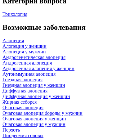
Категория вопроса
Трихология
Возможные заболевания
Алопеция
Алопеция у женщин
Алопеция у мужчин
Андрогенетическая алопеция
Андрогенная алопеция
Андрогенная алопеция у женщин
Аутоиммунная алопеция
Гнездная алопеция
Гнездная алопеция у женщин
Диффузная алопеция
Диффузная алопеция у женщин
Жирная себорея
Очаговая алопеция
Очаговая алопеция бороды у мужчин
Очаговая алопеция у женщин
Очаговая алопеция у мужчин
Перхоть
Пиодермия головы