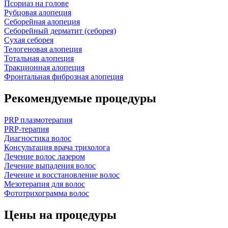
Псориаз на голове
Рубцовая алопеция
Себорейная алопеция
Себорейный дерматит (себорея)
Сухая себорея
Телогеновая алопеция
Тотальная алопеция
Тракционная алопеция
Фронтальная фиброзная алопеция
Рекомендуемые процедуры
PRP плазмотерапия
PRP-терапия
Диагностика волос
Консультация врача трихолога
Лечение волос лазером
Лечение выпадения волос
Лечение и восстановление волос
Мезотерапия для волос
Фототрихограмма волос
Цены на процедуры