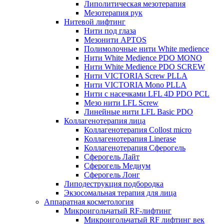
Липолитическая мезотерапия
Мезотерапия рук
Нитевой лифтинг
Нити под глаза
Мезонити APTOS
Полимолочные нити White medience
Нити White Medience PDO MONO
Нити White Medience PDO SCREW
Нити VICTORIA Screw PLLA
Нити VICTORIA Mono PLLA
Нити с насечками LFL 4D PDO PCL
Мезо нити LFL Screw
Линейные нити LFL Basic PDO
Коллагенотерапия лица
Коллагенотерапия Collost micro
Коллагенотерапия Linerase
Коллагенотерапия Сферогель
Сферогель Лайт
Сферогель Медиум
Сферогель Лонг
Липодеструкция подбородка
Экзосомальная терапия для лица
Аппаратная косметология
Микроигольчатый RF-лифтинг
Микроигольчатый RF лифтинг век