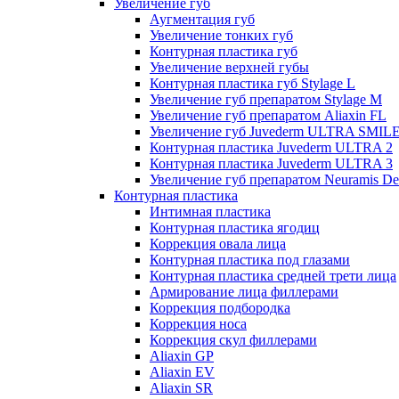
Увеличение губ
Аугментация губ
Увеличение тонких губ
Контурная пластика губ
Увеличение верхней губы
Контурная пластика губ Stylage L
Увеличение губ препаратом Stylage M
Увеличение губ препаратом Aliaxin FL
Увеличение губ Juvederm ULTRA SMIL
Контурная пластика Juvederm ULTRA 2
Контурная пластика Juvederm ULTRA 3
Увеличение губ препаратом Neuramis De
Контурная пластика
Интимная пластика
Контурная пластика ягодиц
Коррекция овала лица
Контурная пластика под глазами
Контурная пластика средней трети лица
Армирование лица филлерами
Коррекция подбородка
Коррекция носа
Коррекция скул филлерами
Aliaxin GP
Aliaxin EV
Aliaxin SR