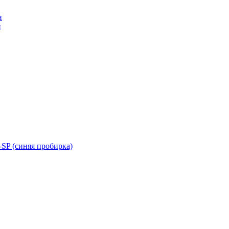
н
н
SP (синяя пробирка)