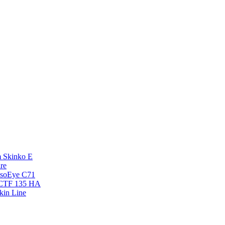
 Skinko E
re
esoEye С71
NCTF 135 HA
kin Line