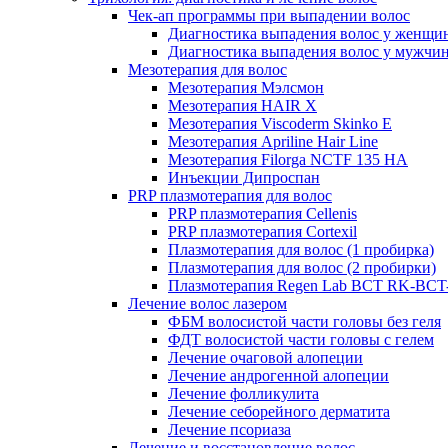
Чек-ап программы при выпадении волос
Диагностика выпадения волос у женщи
Диагностика выпадения волос у мужчи
Мезотерапия для волос
Мезотерапия Мэлсмон
Мезотерапия HAIR X
Мезотерапия Viscoderm Skinko E
Мезотерапия Apriline Hair Line
Мезотерапия Filorga NCTF 135 HA
Инъекции Дипроспан
PRP плазмотерапия для волос
PRP плазмотерапия Cellenis
PRP плазмотерапия Cortexil
Плазмотерапия для волос (1 пробирка)
Плазмотерапия для волос (2 пробирки)
Плазмотерапия Regen Lab BCT RK-BCT-
Лечение волос лазером
ФБМ волосистой части головы без геля
ФДТ волосистой части головы с гелем
Лечение очаговой алопеции
Лечение андрогенной алопеции
Лечение фолликулита
Лечение себорейного дерматита
Лечение псориаза
Лечение и восстановление волос