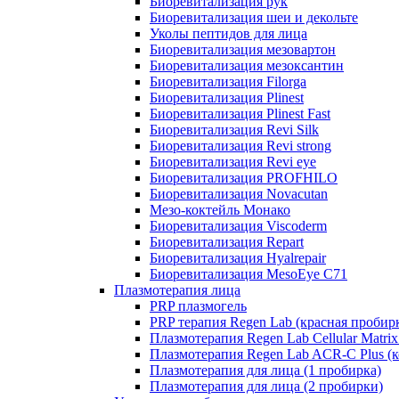
Биоревитализация рук
Биоревитализация шеи и декольте
Уколы пептидов для лица
Биоревитализация мезовартон
Биоревитализация мезоксантин
Биоревитализация Filorga
Биоревитализация Plinest
Биоревитализация Plinest Fast
Биоревитализация Revi Silk
Биоревитализация Revi strong
Биоревитализация Revi eye
Биоревитализация PROFHILO
Биоревитализация Novacutan
Мезо-коктейль Монако
Биоревитализация Viscoderm
Биоревитализация Repart
Биоревитализация Hyalrepair
Биоревитализация MesoEye C71
Плазмотерапия лица
PRP плазмогель
PRP терапия Regen Lab (красная пробир
Плазмотерапия Regen Lab Cellular Matrix
Плазмотерапия Regen Lab ACR-C Plus (к
Плазмотерапия для лица (1 пробирка)
Плазмотерапия для лица (2 пробирки)