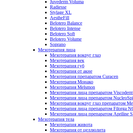
Juvederm Voluma
Radiesse
Stylage XL
AestheFill
Belotero Balance
Belotero Intense
Belotero Soft
Belotero Volume
Soprano
Мезотерапия лица
Мезотерапия вокруг глаз
Мезотерапия век
Мезотерапия губ
Мезотерапия от акне
Мезотерапия препаратом Curacen
Мезотерапия Монако
Мезотерапия Melsmon
Мезотерапия лица препаратом Viscoderm
Мезотерапия лица препаратом NucleoSpi
Мезотерапия вокруг глаз препаратом M
Мезотерапия лица препаратом Filorga 
Мезотерапия лица препаратом Apriline S
Мезотерапия тела
Мезотерапия живота
Мезотерапия от целлюлита