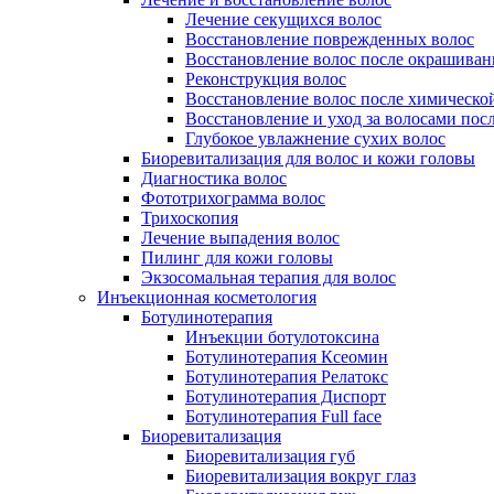
Лечение секущихся волос
Восстановление поврежденных волос
Восстановление волос после окрашиван
Реконструкция волос
Восстановление волос после химическо
Восстановление и уход за волосами пос
Глубокое увлажнение сухих волос
Биоревитализация для волос и кожи головы
Диагностика волос
Фототрихограмма волос
Трихоскопия
Лечение выпадения волос
Пилинг для кожи головы
Экзосомальная терапия для волос
Инъекционная косметология
Ботулинотерапия
Инъекции ботулотоксина
Ботулинотерапия Ксеомин
Ботулинотерапия Релатокс
Ботулинотерапия Диспорт
Ботулинотерапия Full face
Биоревитализация
Биоревитализация губ
Биоревитализация вокруг глаз