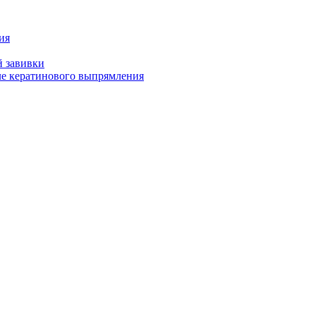
ия
й завивки
ле кератинового выпрямления