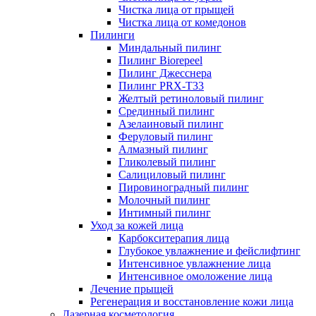
Чистка лица от прыщей
Чистка лица от комедонов
Пилинги
Миндальный пилинг
Пилинг Biorepeel
Пилинг Джесснера
Пилинг PRX-T33
Желтый ретиноловый пилинг
Срединный пилинг
Азелаиновый пилинг
Феруловый пилинг
Алмазный пилинг
Гликолевый пилинг
Салициловый пилинг
Пировиноградный пилинг
Молочный пилинг
Интимный пилинг
Уход за кожей лица
Карбокситерапия лица
Глубокое увлажнение и фейслифтинг
Интенсивное увлажнение лица
Интенсивное омоложение лица
Лечение прыщей
Регенерация и восстановление кожи лица
Лазерная косметология