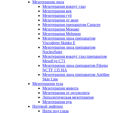
Мезотерапия лица
Мезотерапия вокруг глаз
Мезотерапия век
Мезотерапия губ
Мезотерапия от акне
Мезотерапия препаратом Curacen
Мезотерапия Монако
Мезотерапия Melsmon
Мезотерапия лица препаратом
Viscoderm Skinko E
Мезотерапия лица препаратом
NucleoSpire
Мезотерапия вокруг глаз препаратом
MesoEye С71
Мезотерапия лица препаратом Filorga
NCTF 135 HA
Мезотерапия лица препаратом Apriline
Skin Line
Мезотерапия тела
Мезотерапия живота
Мезотерапия от целлюлита
Липолитическая мезотерапия
Мезотерапия рук
Нитевой лифтинг
Нити под глаза