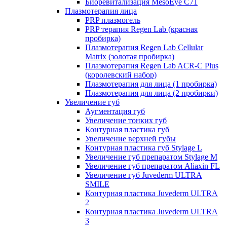
Биоревитализация MesoEye C71
Плазмотерапия лица
PRP плазмогель
PRP терапия Regen Lab (красная
пробирка)
Плазмотерапия Regen Lab Cellular
Matrix (золотая пробирка)
Плазмотерапия Regen Lab ACR-C Plus
(королевский набор)
Плазмотерапия для лица (1 пробирка)
Плазмотерапия для лица (2 пробирки)
Увеличение губ
Аугментация губ
Увеличение тонких губ
Контурная пластика губ
Увеличение верхней губы
Контурная пластика губ Stylage L
Увеличение губ препаратом Stylage M
Увеличение губ препаратом Aliaxin FL
Увеличение губ Juvederm ULTRA
SMILE
Контурная пластика Juvederm ULTRA
2
Контурная пластика Juvederm ULTRA
3