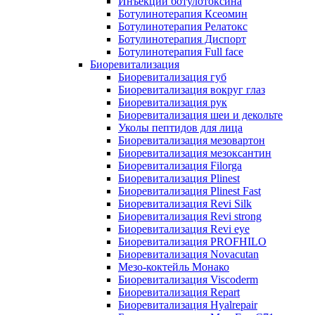
Инъекции ботулотоксина
Ботулинотерапия Ксеомин
Ботулинотерапия Релатокс
Ботулинотерапия Диспорт
Ботулинотерапия Full face
Биоревитализация
Биоревитализация губ
Биоревитализация вокруг глаз
Биоревитализация рук
Биоревитализация шеи и декольте
Уколы пептидов для лица
Биоревитализация мезовартон
Биоревитализация мезоксантин
Биоревитализация Filorga
Биоревитализация Plinest
Биоревитализация Plinest Fast
Биоревитализация Revi Silk
Биоревитализация Revi strong
Биоревитализация Revi eye
Биоревитализация PROFHILO
Биоревитализация Novacutan
Мезо-коктейль Монако
Биоревитализация Viscoderm
Биоревитализация Repart
Биоревитализация Hyalrepair