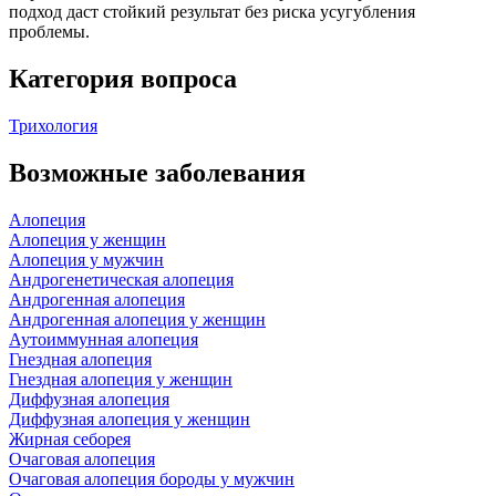
подход даст стойкий результат без риска усугубления
проблемы.
Категория вопроса
Трихология
Возможные заболевания
Алопеция
Алопеция у женщин
Алопеция у мужчин
Андрогенетическая алопеция
Андрогенная алопеция
Андрогенная алопеция у женщин
Аутоиммунная алопеция
Гнездная алопеция
Гнездная алопеция у женщин
Диффузная алопеция
Диффузная алопеция у женщин
Жирная себорея
Очаговая алопеция
Очаговая алопеция бороды у мужчин