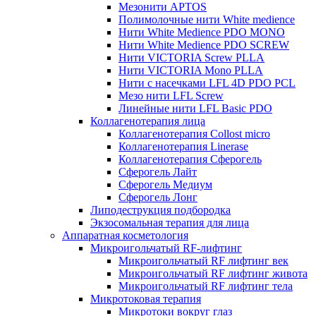
Мезонити APTOS
Полимолочные нити White medience
Нити White Medience PDO MONO
Нити White Medience PDO SCREW
Нити VICTORIA Screw PLLA
Нити VICTORIA Mono PLLA
Нити с насечками LFL 4D PDO PCL
Мезо нити LFL Screw
Линейные нити LFL Basic PDO
Коллагенотерапия лица
Коллагенотерапия Collost micro
Коллагенотерапия Linerase
Коллагенотерапия Сферогель
Сферогель Лайт
Сферогель Медиум
Сферогель Лонг
Липодеструкция подбородка
Экзосомальная терапия для лица
Аппаратная косметология
Микроигольчатый RF-лифтинг
Микроигольчатый RF лифтинг век
Микроигольчатый RF лифтинг живота
Микроигольчатый RF лифтинг тела
Микротоковая терапия
Микротоки вокруг глаз