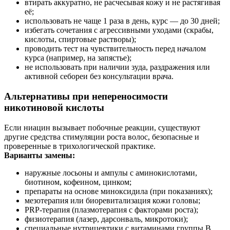
втирать аккуратно, не расчесывая кожу и не растягивая
её;
использовать не чаще 1 раза в день, курс — до 30 дней;
избегать сочетания с агрессивными уходами (скрабы,
кислоты, спиртовые растворы);
проводить тест на чувствительность перед началом
курса (например, на запястье);
не использовать при наличии зуда, раздражения или
активной себореи без консультации врача.
Альтернативы при непереносимости
никотиновой кислоты
Если ниацин вызывает побочные реакции, существуют
другие средства стимуляции роста волос, безопасные и
проверенные в трихологической практике.
Варианты замены:
наружные лосьоны и ампулы с аминокислотами,
биотином, кофеином, цинком;
препараты на основе миноксидила (при показаниях);
мезотерапия или биоревитализация кожи головы;
PRP-терапия (плазмотерапия с факторами роста);
физиотерапия (лазер, дарсонваль, микротоки);
специальные нутрицевтики с витаминами группы В,