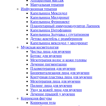
Аппаратный массаж
Мануальная терапия
Инфузионная терапия
Капельница Мексидол
Капельница Милдронат
Капельница Феринжект
Плацентарный иммуномодулятор Лаеннек
Капельница Цитофлавин
Капельница Золушка с глутатионом
Детокс-коктейль с реамберином
Капельница мексидол + милдронат
Мужская косметология
Чистка лица для мужчин
Ботокс для мужчин
Мезотерапия волос и кожи головы
Лечение пигментации
Плазмотерапия для мужчин
Биоревитализация лица для мужчин
Контурная пластика лица для мужчин
Мезотерапия лица для мужчин
Пилинг лица для мужчин
Уход за кожей лица для мужчин
Лечение прыщей у мужчин
Коррекция фигуры
Коррекция тела