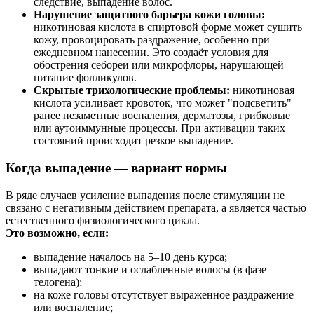
следствие, выпадение волос.
Нарушение защитного барьера кожи головы:
никотиновая кислота в спиртовой форме может сушить
кожу, провоцировать раздражение, особенно при
ежедневном нанесении. Это создаёт условия для
обострения себореи или микрофлоры, нарушающей
питание фолликулов.
Скрытые трихологические проблемы:
никотиновая
кислота усиливает кровоток, что может "подсветить"
ранее незаметные воспаления, дерматозы, грибковые
или аутоиммунные процессы. При активации таких
состояний происходит резкое выпадение.
Когда выпадение — вариант нормы
В ряде случаев усиление выпадения после стимуляции не
связано с негативным действием препарата, а является частью
естественного физиологического цикла.
Это возможно, если:
выпадение началось на 5–10 день курса;
выпадают тонкие и ослабленные волосы (в фазе
телогена);
на коже головы отсутствует выраженное раздражение
или воспаление;