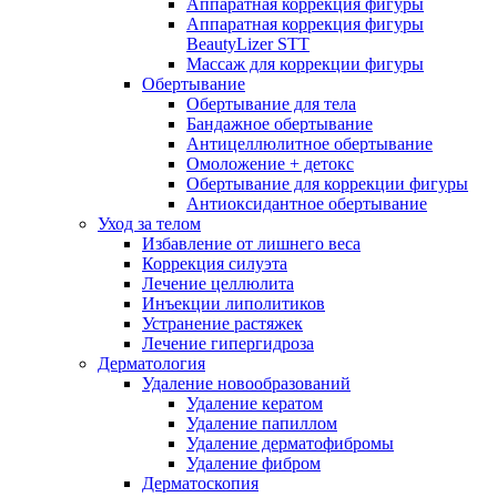
Аппаратная коррекция фигуры
Аппаратная коррекция фигуры
BeautyLizer STT
Массаж для коррекции фигуры
Обертывание
Обертывание для тела
Бандажное обертывание
Антицеллюлитное обертывание
Омоложение + детокс
Обертывание для коррекции фигуры
Антиоксидантное обертывание
Уход за телом
Избавление от лишнего веса
Коррекция силуэта
Лечение целлюлита
Инъекции липолитиков
Устранение растяжек
Лечение гипергидроза
Дерматология
Удаление новообразований
Удаление кератом
Удаление папиллом
Удаление дерматофибромы
Удаление фибром
Дерматоскопия