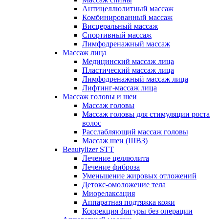
Антицеллюлитный массаж
Комбинированный массаж
Висцеральный массаж
Спортивный массаж
Лимфодренажный массаж
Массаж лица
Медицинский массаж лица
Пластический массаж лица
Лимфодренажный массаж лица
Лифтинг-массаж лица
Массаж головы и шеи
Массаж головы
Массаж головы для стимуляции роста
волос
Расслабляющий массаж головы
Массаж шеи (ШВЗ)
Beautylizer STT
Лечение целлюлита
Лечение фиброза
Уменьшение жировых отложений
Детокс-омоложение тела
Миорелаксация
Аппаратная подтяжка кожи
Коррекция фигуры без операции