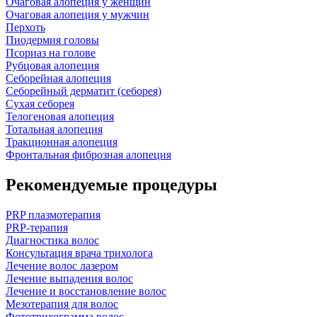
Очаговая алопеция у женщин
Очаговая алопеция у мужчин
Перхоть
Пиодермия головы
Псориаз на голове
Рубцовая алопеция
Себорейная алопеция
Себорейный дерматит (себорея)
Сухая себорея
Телогеновая алопеция
Тотальная алопеция
Тракционная алопеция
Фронтальная фиброзная алопеция
Рекомендуемые процедуры
PRP плазмотерапия
PRP-терапия
Диагностика волос
Консультация врача трихолога
Лечение волос лазером
Лечение выпадения волос
Лечение и восстановление волос
Мезотерапия для волос
Фототрихограмма волос