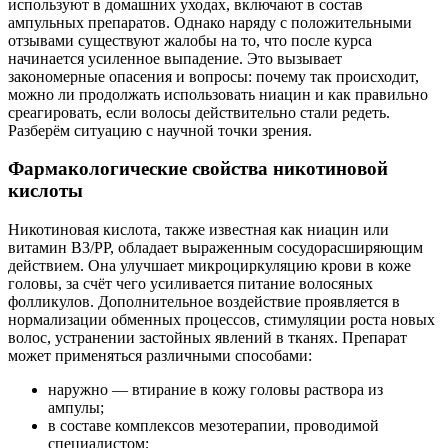
используют в домашних уходах, включают в состав
ампульных препаратов. Однако наряду с положительными
отзывами существуют жалобы на то, что после курса
начинается усиленное выпадение. Это вызывает
закономерные опасения и вопросы: почему так происходит,
можно ли продолжать использовать ниацин и как правильно
среагировать, если волосы действительно стали редеть.
Разберём ситуацию с научной точки зрения.
Фармакологические свойства никотиновой
кислоты
Никотиновая кислота, также известная как ниацин или
витамин B3/PP, обладает выраженным сосудорасширяющим
действием. Она улучшает микроциркуляцию крови в коже
головы, за счёт чего усиливается питание волосяных
фолликулов. Дополнительное воздействие проявляется в
нормализации обменных процессов, стимуляции роста новых
волос, устранении застойных явлений в тканях. Препарат
может применяться различными способами:
наружно — втирание в кожу головы раствора из
ампулы;
в составе комплексов мезотерапии, проводимой
специалистом;