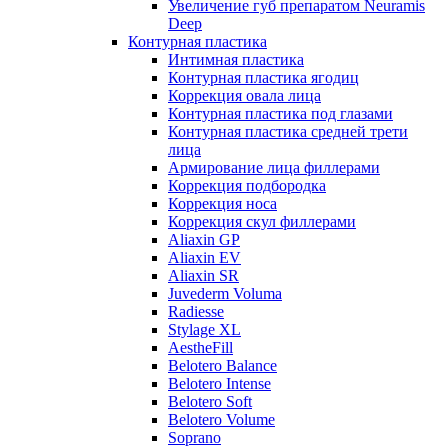
Увеличение губ препаратом Neuramis
Deep
Контурная пластика
Интимная пластика
Контурная пластика ягодиц
Коррекция овала лица
Контурная пластика под глазами
Контурная пластика средней трети
лица
Армирование лица филлерами
Коррекция подбородка
Коррекция носа
Коррекция скул филлерами
Aliaxin GP
Aliaxin EV
Aliaxin SR
Juvederm Voluma
Radiesse
Stylage XL
AestheFill
Belotero Balance
Belotero Intense
Belotero Soft
Belotero Volume
Soprano