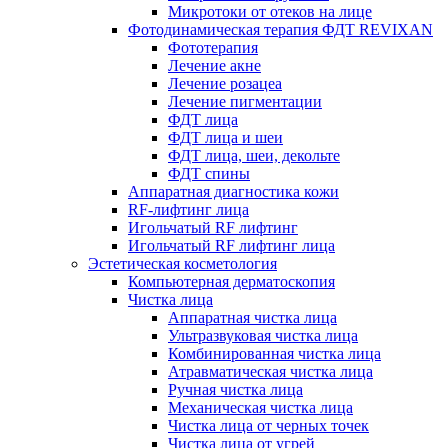
Микротоки от отеков на лице
Фотодинамическая терапия ФДТ REVIXAN
Фототерапия
Лечение акне
Лечение розацеа
Лечение пигментации
ФДТ лица
ФДТ лица и шеи
ФДТ лица, шеи, декольте
ФДТ спины
Аппаратная диагностика кожи
RF-лифтинг лица
Игольчатый RF лифтинг
Игольчатый RF лифтинг лица
Эстетическая косметология
Компьютерная дерматоскопия
Чистка лица
Аппаратная чистка лица
Ультразвуковая чистка лица
Комбинированная чистка лица
Атравматическая чистка лица
Ручная чистка лица
Механическая чистка лица
Чистка лица от черных точек
Чистка лица от угрей