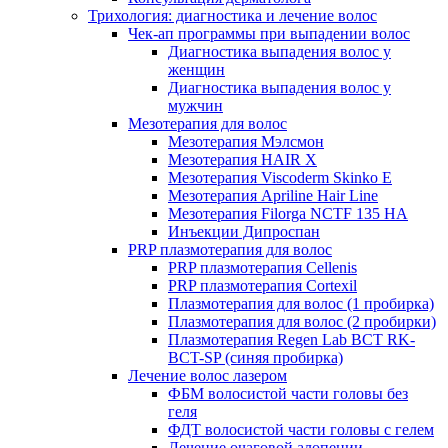
Трихология: диагностика и лечение волос
Чек-ап программы при выпадении волос
Диагностика выпадения волос у
женщин
Диагностика выпадения волос у
мужчин
Мезотерапия для волос
Мезотерапия Мэлсмон
Мезотерапия HAIR X
Мезотерапия Viscoderm Skinko E
Мезотерапия Apriline Hair Line
Мезотерапия Filorga NCTF 135 HA
Инъекции Дипроспан
PRP плазмотерапия для волос
PRP плазмотерапия Cellenis
PRP плазмотерапия Cortexil
Плазмотерапия для волос (1 пробирка)
Плазмотерапия для волос (2 пробирки)
Плазмотерапия Regen Lab BCT RK-
BCT-SP (синяя пробирка)
Лечение волос лазером
ФБМ волосистой части головы без
геля
ФДТ волосистой части головы с гелем
Лечение очаговой алопеции