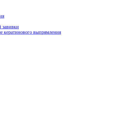
ия
й завивки
ле кератинового выпрямления