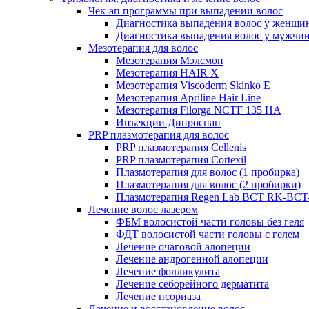
Чек-ап программы при выпадении волос
Диагностика выпадения волос у женщи
Диагностика выпадения волос у мужчи
Мезотерапия для волос
Мезотерапия Мэлсмон
Мезотерапия HAIR X
Мезотерапия Viscoderm Skinko E
Мезотерапия Apriline Hair Line
Мезотерапия Filorga NCTF 135 HA
Инъекции Дипроспан
PRP плазмотерапия для волос
PRP плазмотерапия Cellenis
PRP плазмотерапия Cortexil
Плазмотерапия для волос (1 пробирка)
Плазмотерапия для волос (2 пробирки)
Плазмотерапия Regen Lab BCT RK-BCT-
Лечение волос лазером
ФБМ волосистой части головы без геля
ФДТ волосистой части головы с гелем
Лечение очаговой алопеции
Лечение андрогенной алопеции
Лечение фолликулита
Лечение себорейного дерматита
Лечение псориаза
Лечение и восстановление волос