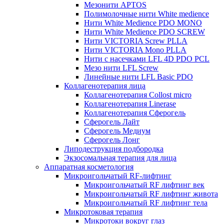
Мезонити APTOS
Полимолочные нити White medience
Нити White Medience PDO MONO
Нити White Medience PDO SCREW
Нити VICTORIA Screw PLLA
Нити VICTORIA Mono PLLA
Нити с насечками LFL 4D PDO PCL
Мезо нити LFL Screw
Линейные нити LFL Basic PDO
Коллагенотерапия лица
Коллагенотерапия Collost micro
Коллагенотерапия Linerase
Коллагенотерапия Сферогель
Сферогель Лайт
Сферогель Медиум
Сферогель Лонг
Липодеструкция подбородка
Экзосомальная терапия для лица
Аппаратная косметология
Микроигольчатый RF-лифтинг
Микроигольчатый RF лифтинг век
Микроигольчатый RF лифтинг живота
Микроигольчатый RF лифтинг тела
Микротоковая терапия
Микротоки вокруг глаз