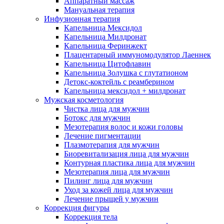
Аппаратный массаж
Мануальная терапия
Инфузионная терапия
Капельница Мексидол
Капельница Милдронат
Капельница Феринжект
Плацентарный иммуномодулятор Лаеннек
Капельница Цитофлавин
Капельница Золушка с глутатионом
Детокс-коктейль с реамберином
Капельница мексидол + милдронат
Мужская косметология
Чистка лица для мужчин
Ботокс для мужчин
Мезотерапия волос и кожи головы
Лечение пигментации
Плазмотерапия для мужчин
Биоревитализация лица для мужчин
Контурная пластика лица для мужчин
Мезотерапия лица для мужчин
Пилинг лица для мужчин
Уход за кожей лица для мужчин
Лечение прыщей у мужчин
Коррекция фигуры
Коррекция тела