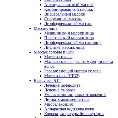
Антицеллюлитный массаж
Комбинированный массаж
Висцеральный массаж
Спортивный массаж
Лимфодренажный массаж
Массаж лица
Медицинский массаж лица
Пластический массаж лица
Лимфодренажный массаж лица
Лифтинг-массаж лица
Массаж головы и шеи
Массаж головы
Массаж головы для стимуляции роста
волос
Расслабляющий массаж головы
Массаж шеи (ШВЗ)
Beautylizer STT
Лечение целлюлита
Лечение фиброза
Уменьшение жировых отложений
Детокс-омоложение тела
Миорелаксация
Аппаратная подтяжка кожи
Коррекция фигуры без операции