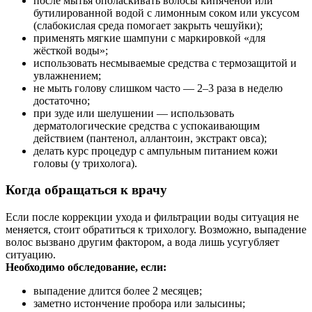
после мытья ополаскивать волосы кипячёной или
бутилированной водой с лимонным соком или уксусом
(слабокислая среда помогает закрыть чешуйки);
применять мягкие шампуни с маркировкой «для
жёсткой воды»;
использовать несмываемые средства с термозащитой и
увлажнением;
не мыть голову слишком часто — 2–3 раза в неделю
достаточно;
при зуде или шелушении — использовать
дерматологические средства с успокаивающим
действием (пантенол, аллантоин, экстракт овса);
делать курс процедур с ампульным питанием кожи
головы (у трихолога).
Когда обращаться к врачу
Если после коррекции ухода и фильтрации воды ситуация не
меняется, стоит обратиться к трихологу. Возможно, выпадение
волос вызвано другим фактором, а вода лишь усугубляет
ситуацию.
Необходимо обследование, если:
выпадение длится более 2 месяцев;
заметно истончение пробора или залысины;