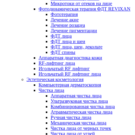
Микротоки от отеков на лице
Фотодинамическая терапия ФДТ REVIXAN
Фототерапия
Лечение акне
Лечение розацеа
Лечение пигментации
ФДТ лица
ФДТ лица и шеи
ФДТ лица, шеи, декольте
ФДТ спины
Аппаратная диагностика кожи
RF-лифтинг лица
Игольчатый RF лифтинг
Игольчатый RF лифтинг лица
Эстетическая косметология
Компьютерная дерматоскопия
Чистка лица
Аппаратная чистка лица
Ультразвуковая чистка лица
Комбинированная чистка лица
Атравматическая чистка лица
Ручная чистка лица
Механическая чистка лица
Чистка лица от черных точек
Чистка лица от угрей