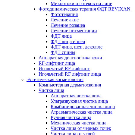
Микротоки от отеков на лице
Фотодинамическая терапия ФДТ REVIXAN
Фототерапия
Лечение акне
Лечение розацеа
Лечение пигментации
ФДТ лица
ФДТ лица и шеи
ФДТ лица, шеи, декольте
ФДТ спины
Аппаратная диагностика кожи
RF-лифтинг лица
Игольчатый RF лифтинг
Игольчатый RF лифтинг лица
Эстетическая косметология
Компьютерная дерматоскопия
Чистка лица
Аппаратная чистка лица
Ультразвуковая чистка лица
Комбинированная чистка лица
Атравматическая чистка лица
Ручная чистка лица
Механическая чистка лица
Чистка лица от черных точек
Чистка лица от угрей