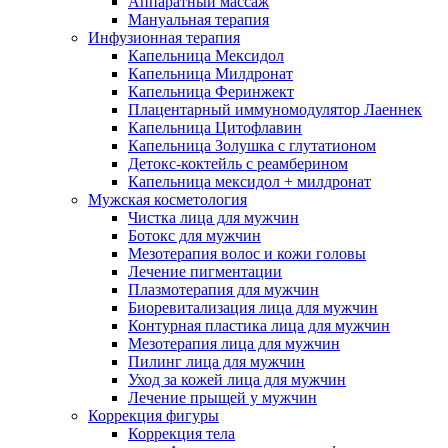
Аппаратный массаж
Мануальная терапия
Инфузионная терапия
Капельница Мексидол
Капельница Милдронат
Капельница Феринжект
Плацентарный иммуномодулятор Лаеннек
Капельница Цитофлавин
Капельница Золушка с глутатионом
Детокс-коктейль с реамберином
Капельница мексидол + милдронат
Мужская косметология
Чистка лица для мужчин
Ботокс для мужчин
Мезотерапия волос и кожи головы
Лечение пигментации
Плазмотерапия для мужчин
Биоревитализация лица для мужчин
Контурная пластика лица для мужчин
Мезотерапия лица для мужчин
Пилинг лица для мужчин
Уход за кожей лица для мужчин
Лечение прыщей у мужчин
Коррекция фигуры
Коррекция тела