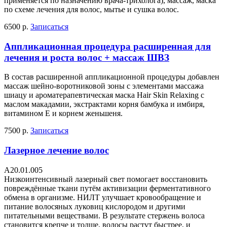
применяется по назначению врача-трихолога), массаж, маска
по схеме лечения для волос, мытье и сушка волос.
6500 р.
Записаться
Аппликационная процедура расширенная для
лечения и роста волос + массаж ШВЗ
В состав расширенной аппликационной процедуры добавлен
массаж шейно-воротниковой зоны с элементами массажа
шиацу и ароматерапевтическая маска Hair Skin Relaxing с
маслом макадамии, экстрактами корня бамбука и имбиря,
витамином Е и корнем женьшеня.
7500 р.
Записаться
Лазерное лечение волос
А20.01.005
Низкоинтенсивный лазерный свет помогает восстановить
повреждённые ткани путём активизации ферментативного
обмена в организме. НИЛТ улучшает кровообращение и
питание волосяных луковиц кислородом и другими
питательными веществами. В результате стержень волоса
становится крепче и толще, волосы растут быстрее, и