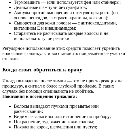
Термозащита — если используется фен или стайлеры;
Деликатные шампуни без сульфатов;
Ампулы против выпадения и стимуляторы роста (на
основе пептидов, экстракта крапивы, кофеина);
Сыворотки для кожи головы — с антиоксидантами,
витамином E и ниацинамидом;
Старайтесь не расчёсывать мокрые волосы и не
использовать тугие резинки.
Регулярное использование этих средств помогает укрепить
волосяные фолликулы и восстановить повреждённые участки
стержня.
Когда стоит обратиться к врачу
Иногда выпадение после химии — это не просто реакция на
процедуру, а сигнал о более глубокой проблеме. В таких
случаях без помощи специалиста не обойтись.
Показания к посещению трихолога:
Волосы выпадают пучками при мытье или
расчесывании;
Видимые залысины или истончение по пробору;
Покраснение, зуд, жжение кожи головы;
Появление корок, шелушения или пустул;