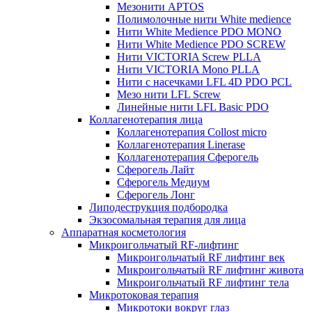
Мезонити APTOS
Полимолочные нити White medience
Нити White Medience PDO MONO
Нити White Medience PDO SCREW
Нити VICTORIA Screw PLLA
Нити VICTORIA Mono PLLA
Нити с насечками LFL 4D PDO PCL
Мезо нити LFL Screw
Линейные нити LFL Basic PDO
Коллагенотерапия лица
Коллагенотерапия Collost micro
Коллагенотерапия Linerase
Коллагенотерапия Сферогель
Сферогель Лайт
Сферогель Медиум
Сферогель Лонг
Липодеструкция подбородка
Экзосомальная терапия для лица
Аппаратная косметология
Микроигольчатый RF-лифтинг
Микроигольчатый RF лифтинг век
Микроигольчатый RF лифтинг живота
Микроигольчатый RF лифтинг тела
Микротоковая терапия
Микротоки вокруг глаз