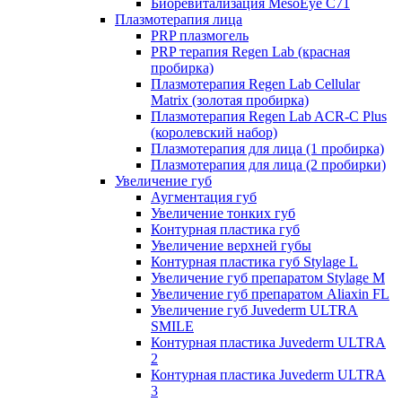
Биоревитализация MesoEye C71
Плазмотерапия лица
PRP плазмогель
PRP терапия Regen Lab (красная
пробирка)
Плазмотерапия Regen Lab Cellular
Matrix (золотая пробирка)
Плазмотерапия Regen Lab ACR-C Plus
(королевский набор)
Плазмотерапия для лица (1 пробирка)
Плазмотерапия для лица (2 пробирки)
Увеличение губ
Аугментация губ
Увеличение тонких губ
Контурная пластика губ
Увеличение верхней губы
Контурная пластика губ Stylage L
Увеличение губ препаратом Stylage M
Увеличение губ препаратом Aliaxin FL
Увеличение губ Juvederm ULTRA
SMILE
Контурная пластика Juvederm ULTRA
2
Контурная пластика Juvederm ULTRA
3