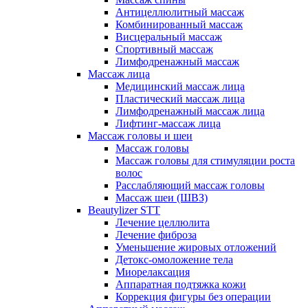
Антицеллюлитный массаж
Комбинированный массаж
Висцеральный массаж
Спортивный массаж
Лимфодренажный массаж
Массаж лица
Медицинский массаж лица
Пластический массаж лица
Лимфодренажный массаж лица
Лифтинг-массаж лица
Массаж головы и шеи
Массаж головы
Массаж головы для стимуляции роста
волос
Расслабляющий массаж головы
Массаж шеи (ШВЗ)
Beautylizer STT
Лечение целлюлита
Лечение фиброза
Уменьшение жировых отложений
Детокс-омоложение тела
Миорелаксация
Аппаратная подтяжка кожи
Коррекция фигуры без операции