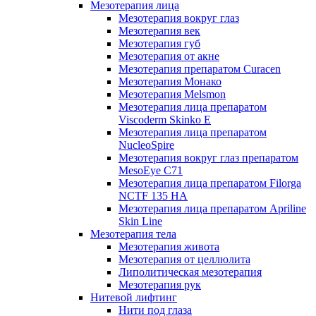
Мезотерапия лица
Мезотерапия вокруг глаз
Мезотерапия век
Мезотерапия губ
Мезотерапия от акне
Мезотерапия препаратом Curacen
Мезотерапия Монако
Мезотерапия Melsmon
Мезотерапия лица препаратом
Viscoderm Skinko E
Мезотерапия лица препаратом
NucleoSpire
Мезотерапия вокруг глаз препаратом
MesoEye С71
Мезотерапия лица препаратом Filorga
NCTF 135 HA
Мезотерапия лица препаратом Apriline
Skin Line
Мезотерапия тела
Мезотерапия живота
Мезотерапия от целлюлита
Липолитическая мезотерапия
Мезотерапия рук
Нитевой лифтинг
Нити под глаза