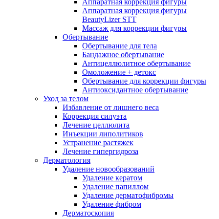
Аппаратная коррекция фигуры
Аппаратная коррекция фигуры
BeautyLizer STT
Массаж для коррекции фигуры
Обертывание
Обертывание для тела
Бандажное обертывание
Антицеллюлитное обертывание
Омоложение + детокс
Обертывание для коррекции фигуры
Антиоксидантное обертывание
Уход за телом
Избавление от лишнего веса
Коррекция силуэта
Лечение целлюлита
Инъекции липолитиков
Устранение растяжек
Лечение гипергидроза
Дерматология
Удаление новообразований
Удаление кератом
Удаление папиллом
Удаление дерматофибромы
Удаление фибром
Дерматоскопия