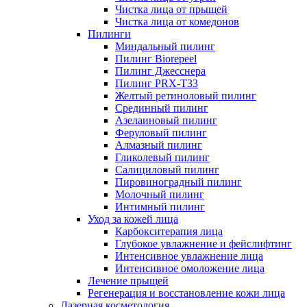
Чистка лица от прыщей
Чистка лица от комедонов
Пилинги
Миндальный пилинг
Пилинг Biorepeel
Пилинг Джесснера
Пилинг PRX-T33
Желтый ретиноловый пилинг
Срединный пилинг
Азелаиновый пилинг
Феруловый пилинг
Алмазный пилинг
Гликолевый пилинг
Салициловый пилинг
Пировиноградный пилинг
Молочный пилинг
Интимный пилинг
Уход за кожей лица
Карбокситерапия лица
Глубокое увлажнение и фейслифтинг
Интенсивное увлажнение лица
Интенсивное омоложение лица
Лечение прыщей
Регенерация и восстановление кожи лица
Лазерная косметология