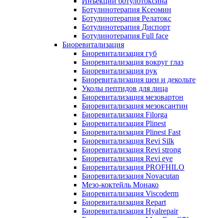
Инъекции ботулотоксина
Ботулинотерапия Ксеомин
Ботулинотерапия Релатокс
Ботулинотерапия Диспорт
Ботулинотерапия Full face
Биоревитализация
Биоревитализация губ
Биоревитализация вокруг глаз
Биоревитализация рук
Биоревитализация шеи и декольте
Уколы пептидов для лица
Биоревитализация мезовартон
Биоревитализация мезоксантин
Биоревитализация Filorga
Биоревитализация Plinest
Биоревитализация Plinest Fast
Биоревитализация Revi Silk
Биоревитализация Revi strong
Биоревитализация Revi eye
Биоревитализация PROFHILO
Биоревитализация Novacutan
Мезо-коктейль Монако
Биоревитализация Viscoderm
Биоревитализация Repart
Биоревитализация Hyalrepair