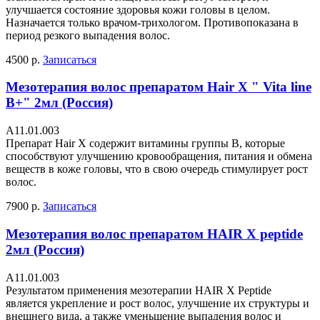
улучшается состояние здоровья кожи головы в целом.
Назначается только врачом-трихологом. Противопоказана в
период резкого выпадения волос.
4500 р.
Записаться
Мезотерапия волос препаратом Hair X " Vita line
B+" 2мл (Россия)
А11.01.003
Препарат Hair X содержит витамины группы В, которые
способствуют улучшению кровообращения, питания и обмена
веществ в коже головы, что в свою очередь стимулирует рост
волос.
7900 р.
Записаться
Мезотерапия волос препаратом HAIR X peptide
2мл (Россия)
А11.01.003
Результатом применения мезотерапии HAIR X Peptide
является укрепление и рост волос, улучшение их структуры и
внешнего вида, а также уменьшение выпадения волос и