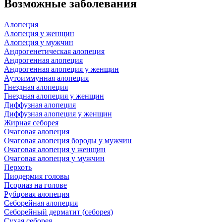
Возможные заболевания
Алопеция
Алопеция у женщин
Алопеция у мужчин
Андрогенетическая алопеция
Андрогенная алопеция
Андрогенная алопеция у женщин
Аутоиммунная алопеция
Гнездная алопеция
Гнездная алопеция у женщин
Диффузная алопеция
Диффузная алопеция у женщин
Жирная себорея
Очаговая алопеция
Очаговая алопеция бороды у мужчин
Очаговая алопеция у женщин
Очаговая алопеция у мужчин
Перхоть
Пиодермия головы
Псориаз на голове
Рубцовая алопеция
Себорейная алопеция
Себорейный дерматит (себорея)
Сухая себорея