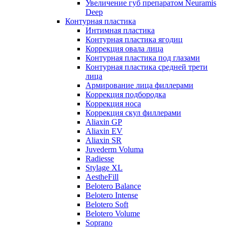
Увеличение губ препаратом Neuramis
Deep
Контурная пластика
Интимная пластика
Контурная пластика ягодиц
Коррекция овала лица
Контурная пластика под глазами
Контурная пластика средней трети
лица
Армирование лица филлерами
Коррекция подбородка
Коррекция носа
Коррекция скул филлерами
Aliaxin GP
Aliaxin EV
Aliaxin SR
Juvederm Voluma
Radiesse
Stylage XL
AestheFill
Belotero Balance
Belotero Intense
Belotero Soft
Belotero Volume
Soprano