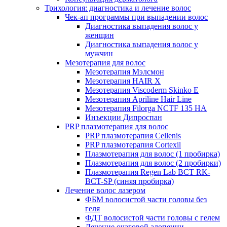
Трихология: диагностика и лечение волос
Чек-ап программы при выпадении волос
Диагностика выпадения волос у
женщин
Диагностика выпадения волос у
мужчин
Мезотерапия для волос
Мезотерапия Мэлсмон
Мезотерапия HAIR X
Мезотерапия Viscoderm Skinko E
Мезотерапия Apriline Hair Line
Мезотерапия Filorga NCTF 135 HA
Инъекции Дипроспан
PRP плазмотерапия для волос
PRP плазмотерапия Cellenis
PRP плазмотерапия Cortexil
Плазмотерапия для волос (1 пробирка)
Плазмотерапия для волос (2 пробирки)
Плазмотерапия Regen Lab BCT RK-
BCT-SP (синяя пробирка)
Лечение волос лазером
ФБМ волосистой части головы без
геля
ФДТ волосистой части головы с гелем
Лечение очаговой алопеции