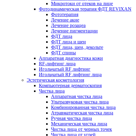
Микротоки от отеков на лице
Фотодинамическая терапия ФДТ REVIXAN
Фототерапия
Лечение акне
Лечение розацеа
Лечение пигментации
ФДТ лица
ФДТ лица и шеи
ФДТ лица, шеи, декольте
ФДТ спины
Аппаратная диагностика кожи
RF-лифтинг лица
Игольчатый RF лифтинг
Игольчатый RF лифтинг лица
Эстетическая косметология
Компьютерная дерматоскопия
Чистка лица
Аппаратная чистка лица
Ультразвуковая чистка лица
Комбинированная чистка лица
Атравматическая чистка лица
Ручная чистка лица
Механическая чистка лица
Чистка лица от черных точек
Чистка лица от угрей