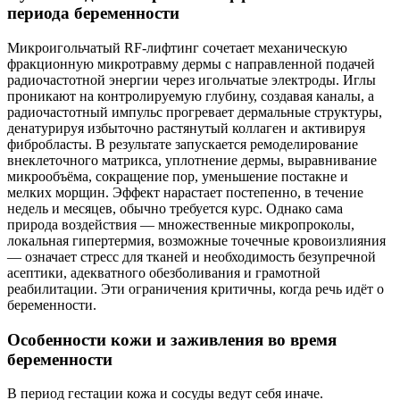
периода беременности
Микроигольчатый RF‑лифтинг сочетает механическую
фракционную микротравму дермы с направленной подачей
радиочастотной энергии через игольчатые электроды. Иглы
проникают на контролируемую глубину, создавая каналы, а
радиочастотный импульс прогревает дермальные структуры,
денатурируя избыточно растянутый коллаген и активируя
фибробласты. В результате запускается ремоделирование
внеклеточного матрикса, уплотнение дермы, выравнивание
микрообъёма, сокращение пор, уменьшение постакне и
мелких морщин. Эффект нарастает постепенно, в течение
недель и месяцев, обычно требуется курс. Однако сама
природа воздействия — множественные микропроколы,
локальная гипертермия, возможные точечные кровоизлияния
— означает стресс для тканей и необходимость безупречной
асептики, адекватного обезболивания и грамотной
реабилитации. Эти ограничения критичны, когда речь идёт о
беременности.
Особенности кожи и заживления во время
беременности
В период гестации кожа и сосуды ведут себя иначе.