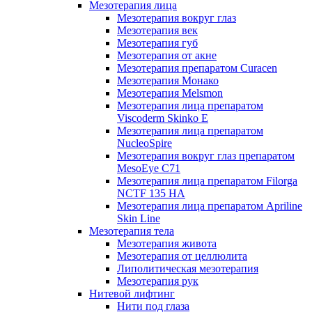
Мезотерапия лица
Мезотерапия вокруг глаз
Мезотерапия век
Мезотерапия губ
Мезотерапия от акне
Мезотерапия препаратом Curacen
Мезотерапия Монако
Мезотерапия Melsmon
Мезотерапия лица препаратом
Viscoderm Skinko E
Мезотерапия лица препаратом
NucleoSpire
Мезотерапия вокруг глаз препаратом
MesoEye С71
Мезотерапия лица препаратом Filorga
NCTF 135 HA
Мезотерапия лица препаратом Apriline
Skin Line
Мезотерапия тела
Мезотерапия живота
Мезотерапия от целлюлита
Липолитическая мезотерапия
Мезотерапия рук
Нитевой лифтинг
Нити под глаза