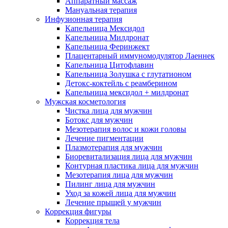
Аппаратный массаж
Мануальная терапия
Инфузионная терапия
Капельница Мексидол
Капельница Милдронат
Капельница Феринжект
Плацентарный иммуномодулятор Лаеннек
Капельница Цитофлавин
Капельница Золушка с глутатионом
Детокс-коктейль с реамберином
Капельница мексидол + милдронат
Мужская косметология
Чистка лица для мужчин
Ботокс для мужчин
Мезотерапия волос и кожи головы
Лечение пигментации
Плазмотерапия для мужчин
Биоревитализация лица для мужчин
Контурная пластика лица для мужчин
Мезотерапия лица для мужчин
Пилинг лица для мужчин
Уход за кожей лица для мужчин
Лечение прыщей у мужчин
Коррекция фигуры
Коррекция тела