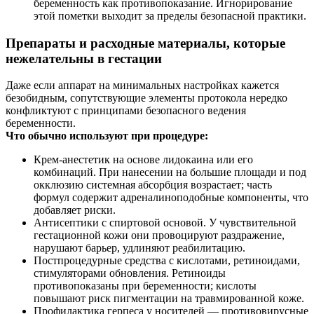
беременность как противопоказание. Игнорирование
этой пометки выходит за пределы безопасной практики.
Препараты и расходные материалы, которые
нежелательны в гестации
Даже если аппарат на минимальных настройках кажется
безобидным, сопутствующие элементы протокола нередко
конфликтуют с принципами безопасного ведения
беременности.
Что обычно используют при процедуре:
Крем‑анестетик на основе лидокаина или его
комбинаций. При нанесении на большие площади и под
окклюзию системная абсорбция возрастает; часть
формул содержит адреналиноподобные компоненты, что
добавляет риски.
Антисептики с спиртовой основой. У чувствительной
гестационной кожи они провоцируют раздражение,
нарушают барьер, удлиняют реабилитацию.
Постпроцедурные средства с кислотами, ретиноидами,
стимуляторами обновления. Ретиноиды
противопоказаны при беременности; кислоты
повышают риск пигментации на травмированной коже.
Профилактика герпеса у носителей — противовирусные