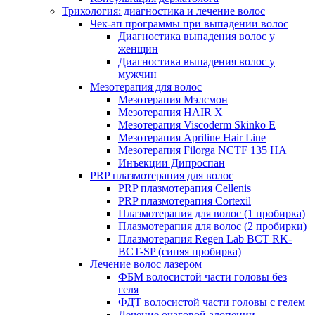
Трихология: диагностика и лечение волос
Чек-ап программы при выпадении волос
Диагностика выпадения волос у
женщин
Диагностика выпадения волос у
мужчин
Мезотерапия для волос
Мезотерапия Мэлсмон
Мезотерапия HAIR X
Мезотерапия Viscoderm Skinko E
Мезотерапия Apriline Hair Line
Мезотерапия Filorga NCTF 135 HA
Инъекции Дипроспан
PRP плазмотерапия для волос
PRP плазмотерапия Cellenis
PRP плазмотерапия Cortexil
Плазмотерапия для волос (1 пробирка)
Плазмотерапия для волос (2 пробирки)
Плазмотерапия Regen Lab BCT RK-
BCT-SP (синяя пробирка)
Лечение волос лазером
ФБМ волосистой части головы без
геля
ФДТ волосистой части головы с гелем
Лечение очаговой алопеции