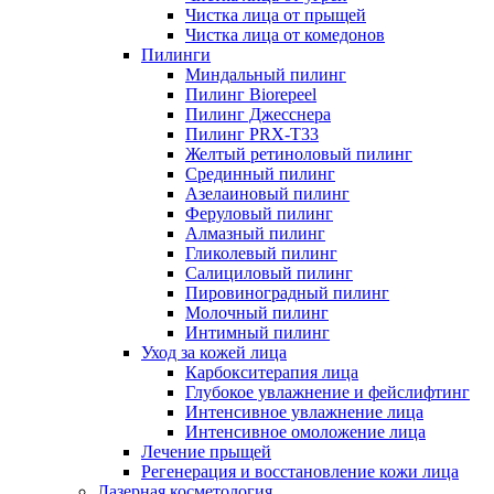
Чистка лица от прыщей
Чистка лица от комедонов
Пилинги
Миндальный пилинг
Пилинг Biorepeel
Пилинг Джесснера
Пилинг PRX-T33
Желтый ретиноловый пилинг
Срединный пилинг
Азелаиновый пилинг
Феруловый пилинг
Алмазный пилинг
Гликолевый пилинг
Салициловый пилинг
Пировиноградный пилинг
Молочный пилинг
Интимный пилинг
Уход за кожей лица
Карбокситерапия лица
Глубокое увлажнение и фейслифтинг
Интенсивное увлажнение лица
Интенсивное омоложение лица
Лечение прыщей
Регенерация и восстановление кожи лица
Лазерная косметология