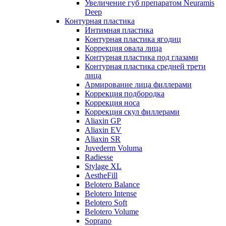
Увеличение губ препаратом Neuramis
Deep
Контурная пластика
Интимная пластика
Контурная пластика ягодиц
Коррекция овала лица
Контурная пластика под глазами
Контурная пластика средней трети
лица
Армирование лица филлерами
Коррекция подбородка
Коррекция носа
Коррекция скул филлерами
Aliaxin GP
Aliaxin EV
Aliaxin SR
Juvederm Voluma
Radiesse
Stylage XL
AestheFill
Belotero Balance
Belotero Intense
Belotero Soft
Belotero Volume
Soprano