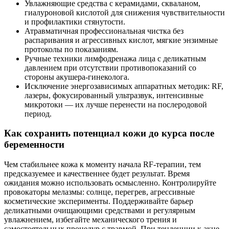
Увлажняющие средства с керамидами, скваланом,
гиалуроновой кислотой для снижения чувствительности
и профилактики стянутости.
Атравматичная профессиональная чистка без
распаривания и агрессивных кислот, мягкие энзимные
протоколы по показаниям.
Ручные техники лимфодренажа лица с деликатным
давлением при отсутствии противопоказаний со
стороны акушера‑гинеколога.
Исключение энергозависимых аппаратных методик: RF,
лазеры, фокусированный ультразвук, интенсивные
микротоки — их лучше перенести на послеродовой
период.
Как сохранить потенциал кожи до курса после
беременности
Чем стабильнее кожа к моменту начала RF‑терапии, тем
предсказуемее и качественнее будет результат. Время
ожидания можно использовать осмысленно. Контролируйте
провокаторы мелазмы: солнце, перегрев, агрессивные
косметические эксперименты. Поддерживайте барьер
деликатными очищающими средствами и регулярным
увлажнением, избегайте механического трения и
самостоятельных процедур с травмой. При тенденции к акне