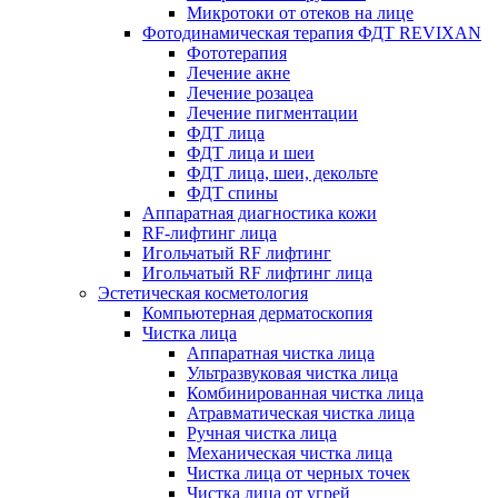
Микротоки от отеков на лице
Фотодинамическая терапия ФДТ REVIXAN
Фототерапия
Лечение акне
Лечение розацеа
Лечение пигментации
ФДТ лица
ФДТ лица и шеи
ФДТ лица, шеи, декольте
ФДТ спины
Аппаратная диагностика кожи
RF-лифтинг лица
Игольчатый RF лифтинг
Игольчатый RF лифтинг лица
Эстетическая косметология
Компьютерная дерматоскопия
Чистка лица
Аппаратная чистка лица
Ультразвуковая чистка лица
Комбинированная чистка лица
Атравматическая чистка лица
Ручная чистка лица
Механическая чистка лица
Чистка лица от черных точек
Чистка лица от угрей