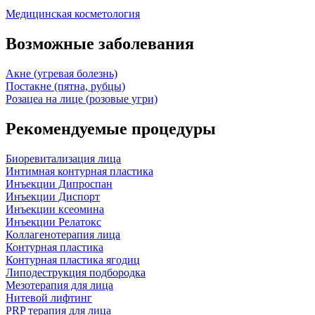
Медицинская косметология
Возможные заболевания
Акне (угревая болезнь)
Постакне (пятна, рубцы)
Розацеа на лице (розовые угри)
Рекомендуемые процедуры
Биоревитализация лица
Интимная контурная пластика
Инъекции Дипроспан
Инъекции Диспорт
Инъекции ксеомина
Инъекции Релатокс
Коллагенотерапия лица
Контурная пластика
Контурная пластика ягодиц
Липодеструкция подбородка
Мезотерапия для лица
Нитевой лифтинг
PRP терапия для лица