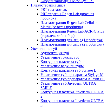
Биоревитализация MesoEye C71
Плазмотерапия лица
PRP плазмогель
PRP терапия Regen Lab (красная
пробирка)
Плазмотерапия Regen Lab Cellular
Matrix (золотая пробирка)
Плазмотерапия Regen Lab ACR-C Plus
(королевский набор)
Плазмотерапия для лица (1 пробирка)
Плазмотерапия для лица (2 пробирки)
Увеличение губ
Аугментация губ
Увеличение тонких губ
Контурная пластика губ
Увеличение верхней губы
Контурная пластика губ Stylage L
Увеличение губ препаратом Stylage M
Увеличение губ препаратом Aliaxin FL
Увеличение губ Juvederm ULTRA
SMILE
Контурная пластика Juvederm ULTRA
2
Контурная пластика Juvederm ULTRA
3