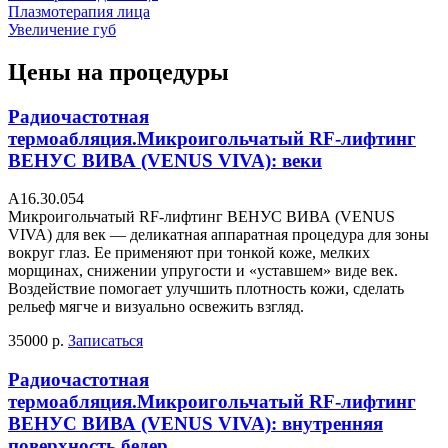
Плазмотерапия лица
Увеличение губ
Цены на процедуры
Радиочастотная
термоабляция.Микроигольчатый RF-лифтинг
ВЕНУС ВИВА (VENUS VIVA): веки
А16.30.054
Микроигольчатый RF-лифтинг ВЕНУС ВИВА (VENUS
VIVA) для век — деликатная аппаратная процедура для зоны
вокруг глаз. Ее применяют при тонкой коже, мелких
морщинах, снижении упругости и «уставшем» виде век.
Воздействие помогает улучшить плотность кожи, сделать
рельеф мягче и визуально освежить взгляд.
35000 р.
Записаться
Радиочастотная
термоабляция.Микроигольчатый RF-лифтинг
ВЕНУС ВИВА (VENUS VIVA): внутренняя
поверхность бедер