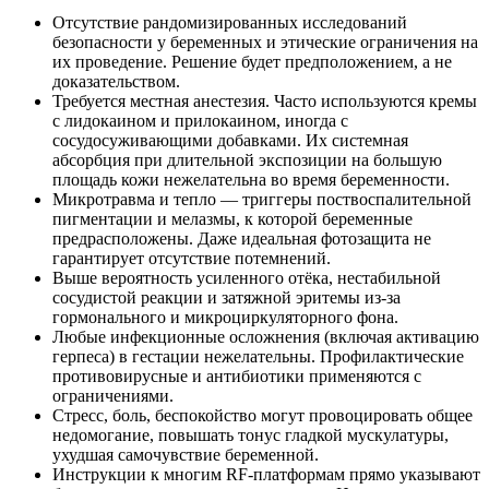
Отсутствие рандомизированных исследований
безопасности у беременных и этические ограничения на
их проведение. Решение будет предположением, а не
доказательством.
Требуется местная анестезия. Часто используются кремы
с лидокаином и прилокаином, иногда с
сосудосуживающими добавками. Их системная
абсорбция при длительной экспозиции на большую
площадь кожи нежелательна во время беременности.
Микротравма и тепло — триггеры поствоспалительной
пигментации и мелазмы, к которой беременные
предрасположены. Даже идеальная фотозащита не
гарантирует отсутствие потемнений.
Выше вероятность усиленного отёка, нестабильной
сосудистой реакции и затяжной эритемы из‑за
гормонального и микроциркуляторного фона.
Любые инфекционные осложнения (включая активацию
герпеса) в гестации нежелательны. Профилактические
противовирусные и антибиотики применяются с
ограничениями.
Стресс, боль, беспокойство могут провоцировать общее
недомогание, повышать тонус гладкой мускулатуры,
ухудшая самочувствие беременной.
Инструкции к многим RF‑платформам прямо указывают