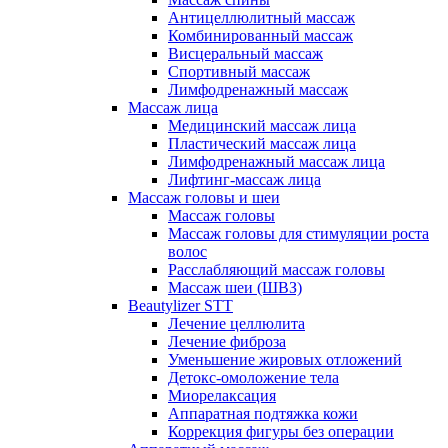
Антицеллюлитный массаж
Комбинированный массаж
Висцеральный массаж
Спортивный массаж
Лимфодренажный массаж
Массаж лица
Медицинский массаж лица
Пластический массаж лица
Лимфодренажный массаж лица
Лифтинг-массаж лица
Массаж головы и шеи
Массаж головы
Массаж головы для стимуляции роста
волос
Расслабляющий массаж головы
Массаж шеи (ШВЗ)
Beautylizer STT
Лечение целлюлита
Лечение фиброза
Уменьшение жировых отложений
Детокс-омоложение тела
Миорелаксация
Аппаратная подтяжка кожи
Коррекция фигуры без операции