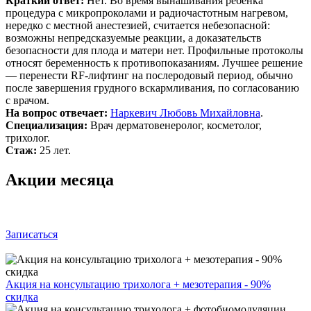
Краткий ответ:
Нет. Во время вынашивания ребенка
процедура с микропроколами и радиочастотным нагревом,
нередко с местной анестезией, считается небезопасной:
возможны непредсказуемые реакции, а доказательств
безопасности для плода и матери нет. Профильные протоколы
относят беременность к противопоказаниям. Лучшее решение
— перенести RF‑лифтинг на послеродовый период, обычно
после завершения грудного вскармливания, по согласованию
с врачом.
На вопрос отвечает:
Наркевич Любовь Михайловна
.
Специализация:
Врач дерматовенеролог, косметолог,
трихолог.
Стаж:
25 лет.
Акции месяца
Записаться
Акция на консультацию трихолога + мезотерапия - 90%
скидка