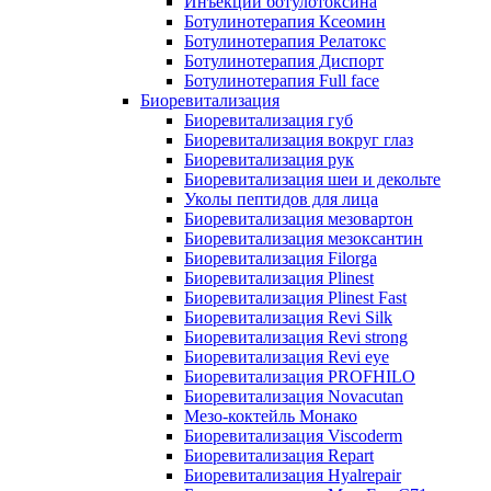
Инъекции ботулотоксина
Ботулинотерапия Ксеомин
Ботулинотерапия Релатокс
Ботулинотерапия Диспорт
Ботулинотерапия Full face
Биоревитализация
Биоревитализация губ
Биоревитализация вокруг глаз
Биоревитализация рук
Биоревитализация шеи и декольте
Уколы пептидов для лица
Биоревитализация мезовартон
Биоревитализация мезоксантин
Биоревитализация Filorga
Биоревитализация Plinest
Биоревитализация Plinest Fast
Биоревитализация Revi Silk
Биоревитализация Revi strong
Биоревитализация Revi eye
Биоревитализация PROFHILO
Биоревитализация Novacutan
Мезо-коктейль Монако
Биоревитализация Viscoderm
Биоревитализация Repart
Биоревитализация Hyalrepair