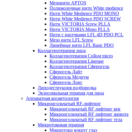
Мезонити APTOS
Полимолочные нити White medience
Нити White Medience PDO MONO
Нити White Medience PDO SCREW
Нити VICTORIA Screw PLLA
Нити VICTORIA Mono PLLA
Нити с насечками LFL 4D PDO PCL
Мезо нити LFL Screw
Линейные нити LFL Basic PDO
Коллагенотерапия лица
Коллагенотерапия Collost micro
Коллагенотерапия Linerase
Коллагенотерапия Сферогель
Сферогель Лайт
Сферогель Медиум
Сферогель Лонг
Липодеструкция подбородка
Экзосомальная терапия для лица
Аппаратная косметология
Микроигольчатый RF-лифтинг
Микроигольчатый RF лифтинг век
Микроигольчатый RF лифтинг живота
Микроигольчатый RF лифтинг тела
Микротоковая терапия
Микротоки вокруг глаз