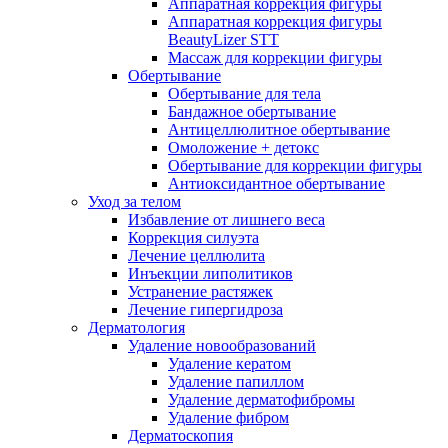
Аппаратная коррекция фигуры
Аппаратная коррекция фигуры
BeautyLizer STT
Массаж для коррекции фигуры
Обертывание
Обертывание для тела
Бандажное обертывание
Антицеллюлитное обертывание
Омоложение + детокс
Обертывание для коррекции фигуры
Антиоксидантное обертывание
Уход за телом
Избавление от лишнего веса
Коррекция силуэта
Лечение целлюлита
Инъекции липолитиков
Устранение растяжек
Лечение гипергидроза
Дерматология
Удаление новообразований
Удаление кератом
Удаление папиллом
Удаление дерматофибромы
Удаление фибром
Дерматоскопия