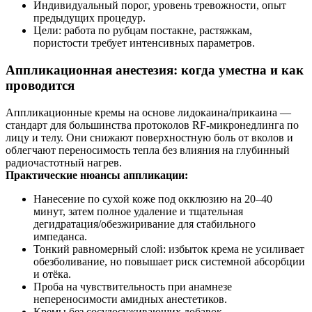
Индивидуальный порог, уровень тревожности, опыт
предыдущих процедур.
Цели: работа по рубцам постакне, растяжкам,
пористости требует интенсивных параметров.
Аппликационная анестезия: когда уместна и как
проводится
Аппликационные кремы на основе лидокаина/прикаина —
стандарт для большинства протоколов RF‑микронедлинга по
лицу и телу. Они снижают поверхностную боль от вколов и
облегчают переносимость тепла без влияния на глубинный
радиочастотный нагрев.
Практические нюансы аппликации:
Нанесение по сухой коже под окклюзию на 20–40
минут, затем полное удаление и тщательная
дегидратация/обезжиривание для стабильного
импеданса.
Тонкий равномерный слой: избыток крема не усиливает
обезболивание, но повышает риск системной абсорбции
и отёка.
Проба на чувствительность при анамнезе
непереносимости амидных анестетиков.
Кремы без сосудосуживающих добавок