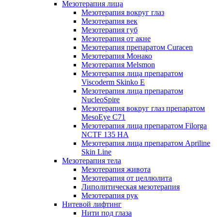
Мезотерапия лица
Мезотерапия вокруг глаз
Мезотерапия век
Мезотерапия губ
Мезотерапия от акне
Мезотерапия препаратом Curacen
Мезотерапия Монако
Мезотерапия Melsmon
Мезотерапия лица препаратом
Viscoderm Skinko E
Мезотерапия лица препаратом
NucleoSpire
Мезотерапия вокруг глаз препаратом
MesoEye С71
Мезотерапия лица препаратом Filorga
NCTF 135 HA
Мезотерапия лица препаратом Apriline
Skin Line
Мезотерапия тела
Мезотерапия живота
Мезотерапия от целлюлита
Липолитическая мезотерапия
Мезотерапия рук
Нитевой лифтинг
Нити под глаза