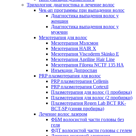
Трихология: диагностика и лечение волос
Чек-ап программы при выпадении волос
Диагностика выпадения волос у
женщин
Диагностика выпадения волос у
мужчин
Мезотерапия для волос
Мезотерапия Мэлсмон
Мезотерапия HAIR X
Мезотерапия Viscoderm Skinko E
Мезотерапия Apriline Hair Line
Мезотерапия Filorga NCTF 135 HA
Инъекции Дипроспан
PRP плазмотерапия для волос
PRP плазмотерапия Cellenis
PRP плазмотерапия Cortexil
Плазмотерапия для волос (1 пробирка)
Плазмотерапия для волос (2 пробирки)
Плазмотерапия Regen Lab BCT RK-
BCT-SP (синяя пробирка)
Лечение волос лазером
ФБМ волосистой части головы без
геля
ФДТ волосистой части головы с гелем
Лечение очаговой алопеции