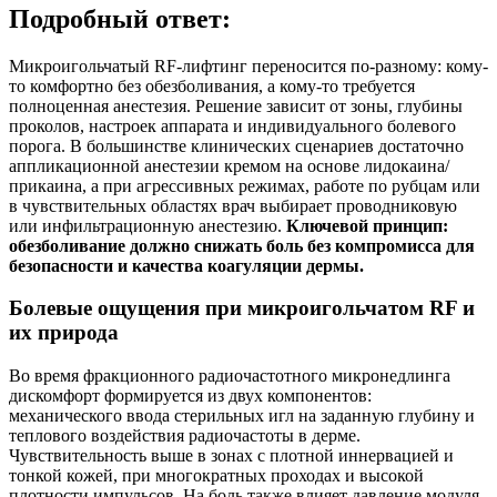
Подробный ответ:
Микроигольчатый RF‑лифтинг переносится по‑разному: кому-
то комфортно без обезболивания, а кому-то требуется
полноценная анестезия. Решение зависит от зоны, глубины
проколов, настроек аппарата и индивидуального болевого
порога. В большинстве клинических сценариев достаточно
аппликационной анестезии кремом на основе лидокаина/
прикаина, а при агрессивных режимах, работе по рубцам или
в чувствительных областях врач выбирает проводниковую
или инфильтрационную анестезию.
Ключевой принцип:
обезболивание должно снижать боль без компромисса для
безопасности и качества коагуляции дермы.
Болевые ощущения при микроигольчатом RF и
их природа
Во время фракционного радиочастотного микронедлинга
дискомфорт формируется из двух компонентов:
механического ввода стерильных игл на заданную глубину и
теплового воздействия радиочастоты в дерме.
Чувствительность выше в зонах с плотной иннервацией и
тонкой кожей, при многократных проходах и высокой
плотности импульсов. На боль также влияет давление модуля