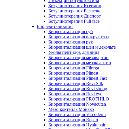
Инъекции ботулотоксина
Ботулинотерапия Ксеомин
Ботулинотерапия Релатокс
Ботулинотерапия Диспорт
Ботулинотерапия Full face
Биоревитализация
Биоревитализация губ
Биоревитализация вокруг глаз
Биоревитализация рук
Биоревитализация шеи и декольте
Уколы пептидов для лица
Биоревитализация мезовартон
Биоревитализация мезоксантин
Биоревитализация Filorga
Биоревитализация Plinest
Биоревитализация Plinest Fast
Биоревитализация Revi Silk
Биоревитализация Revi strong
Биоревитализация Revi eye
Биоревитализация PROFHILO
Биоревитализация Novacutan
Мезо-коктейль Монако
Биоревитализация Viscoderm
Биоревитализация Repart
Биоревитализация Hyalrepair