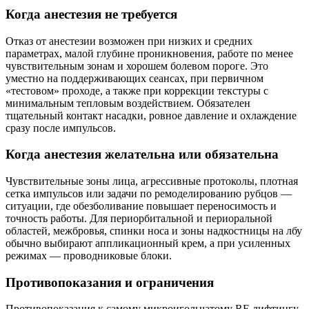
Когда анестезия не требуется
Отказ от анестезии возможен при низких и средних
параметрах, малой глубине проникновения, работе по менее
чувствительным зонам и хорошем болевом пороге. Это
уместно на поддерживающих сеансах, при первичном
«тестовом» проходе, а также при коррекции текстуры с
минимальным тепловым воздействием. Обязателен
тщательный контакт насадки, ровное давление и охлаждение
сразу после импульсов.
Когда анестезия желательна или обязательна
Чувствительные зоны лица, агрессивные протоколы, плотная
сетка импульсов или задачи по ремоделированию рубцов —
ситуации, где обезболивание повышает переносимость и
точность работы. Для периорбитальной и периоральной
областей, межбровья, спинки носа и зоны надкостницы на лбу
обычно выбирают аппликационный крем, а при усиленных
режимах — проводниковые блоки.
Противопоказания и ограничения
Противопоказания к самому микроигольчатому RF‑лифтингу