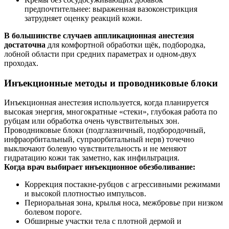
предпочтительнее: выраженная вазоконстрикция
затрудняет оценку реакций кожи.
В большинстве случаев аппликационная анестезия
достаточна
для комфортной обработки щёк, подбородка,
лобной области при средних параметрах и одном-двух
проходах.
Инъекционные методы и проводниковые блоки
Инъекционная анестезия используется, когда планируется
высокая энергия, многократные «стеки», глубокая работа по
рубцам или обработка очень чувствительных зон.
Проводниковые блоки (подглазничный, подбородочный,
инфраорбитальный, супраорбитальный нерв) точечно
выключают болевую чувствительность и не меняют
гидратацию кожи так заметно, как инфильтрация.
Когда врач выбирает инъекционное обезболивание:
Коррекция постакне-рубцов с агрессивными режимами
и высокой плотностью импульсов.
Периоральная зона, крылья носа, межбровье при низком
болевом пороге.
Обширные участки тела с плотной дермой и