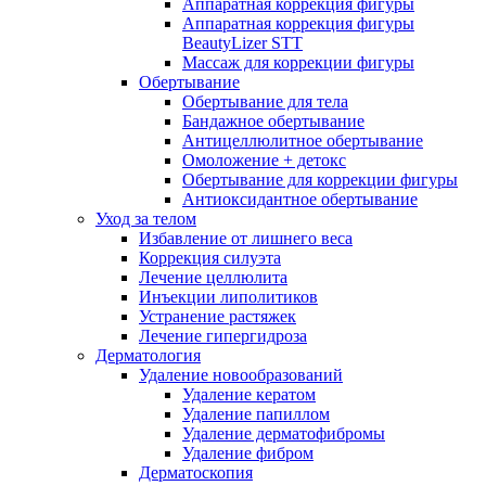
Аппаратная коррекция фигуры
Аппаратная коррекция фигуры
BeautyLizer STT
Массаж для коррекции фигуры
Обертывание
Обертывание для тела
Бандажное обертывание
Антицеллюлитное обертывание
Омоложение + детокс
Обертывание для коррекции фигуры
Антиоксидантное обертывание
Уход за телом
Избавление от лишнего веса
Коррекция силуэта
Лечение целлюлита
Инъекции липолитиков
Устранение растяжек
Лечение гипергидроза
Дерматология
Удаление новообразований
Удаление кератом
Удаление папиллом
Удаление дерматофибромы
Удаление фибром
Дерматоскопия