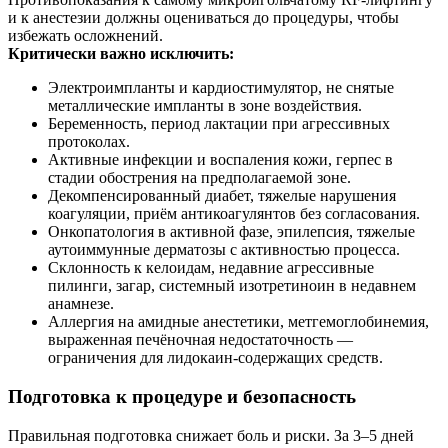
и к анестезии должны оцениваться до процедуры, чтобы
избежать осложнений.
Критически важно исключить:
Электроимпланты и кардиостимулятор, не снятые
металлические импланты в зоне воздействия.
Беременность, период лактации при агрессивных
протоколах.
Активные инфекции и воспаления кожи, герпес в
стадии обострения на предполагаемой зоне.
Декомпенсированный диабет, тяжелые нарушения
коагуляции, приём антикоагулянтов без согласования.
Онкопатология в активной фазе, эпилепсия, тяжелые
аутоиммунные дерматозы с активностью процесса.
Склонность к келоидам, недавние агрессивные
пилинги, загар, системный изотретиноин в недавнем
анамнезе.
Аллергия на амидные анестетики, метгемоглобинемия,
выраженная печёночная недостаточность —
ограничения для лидокаин‑содержащих средств.
Подготовка к процедуре и безопасность
Правильная подготовка снижает боль и риски. За 3–5 дней