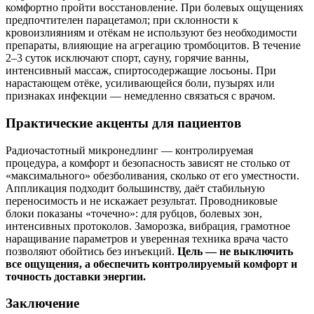
комфортно пройти восстановление. При болевых ощущениях
предпочтителен парацетамол; при склонности к
кровоизлияниям и отёкам не используют без необходимости
препараты, влияющие на агрегацию тромбоцитов. В течение
2–3 суток исключают спорт, сауну, горячие ванны,
интенсивный массаж, спиртосодержащие лосьоны. При
нарастающем отёке, усиливающейся боли, пузырях или
признаках инфекции — немедленно связаться с врачом.
Практические акценты для пациентов
Радиочастотный микронедлинг — контролируемая
процедура, а комфорт и безопасность зависят не столько от
«максимального» обезболивания, сколько от его уместности.
Аппликация подходит большинству, даёт стабильную
переносимость и не искажает результат. Проводниковые
блоки показаны «точечно»: для рубцов, болевых зон,
интенсивных протоколов. Заморозка, вибрация, грамотное
наращивание параметров и уверенная техника врача часто
позволяют обойтись без инъекций.
Цель — не выключить
все ощущения, а обеспечить контролируемый комфорт и
точность доставки энергии.
Заключение