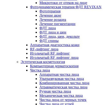
Микротоки от отеков на лице
Фотодинамическая терапия ФДТ REVIXAN
Фототерапия
Лечение акне
Лечение розацеа
Лечение пигментации
ФДТ лица
ФДТ лица и шеи
ФДТ лица, шеи, декольте
ФДТ спины
Аппаратная диагностика кожи
RF-лифтинг лица
Игольчатый RF лифтинг
Игольчатый RF лифтинг лица
Эстетическая косметология
Компьютерная дерматоскопия
Чистка лица
Аппаратная чистка лица
Ультразвуковая чистка лица
Комбинированная чистка лица
Атравматическая чистка лица
Ручная чистка лица
Механическая чистка лица
Чистка лица от черных точек
Чистка лица от угрей