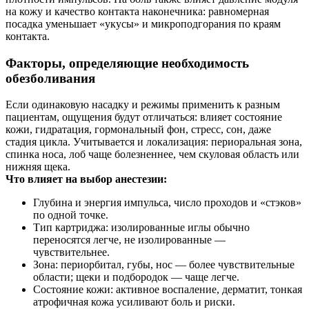
на кожу и качество контакта наконечника: равномерная
посадка уменьшает «укусы» и микроподгорания по краям
контакта.
Факторы, определяющие необходимость
обезболивания
Если одинаковую насадку и режимы применить к разным
пациентам, ощущения будут отличаться: влияет состояние
кожи, гидратация, гормональный фон, стресс, сон, даже
стадия цикла. Учитывается и локализация: периоральная зона,
спинка носа, лоб чаще болезненнее, чем скуловая область или
нижняя щека.
Что влияет на выбор анестезии:
Глубина и энергия импульса, число проходов и «стэков»
по одной точке.
Тип картриджа: изолированные иглы обычно
переносятся легче, не изолированные —
чувствительнее.
Зона: периорбитал, губы, нос — более чувствительные
области; щеки и подбородок — чаще легче.
Состояние кожи: активное воспаление, дерматит, тонкая
атрофичная кожа усиливают боль и риски.