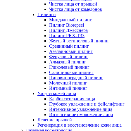
Чистка лица от прыщей
Чистка лица от комедонов
Пилинги
Миндальный пилинг
Пилинг Biorepeel
Пилинг Джесснера
Пилинг PRX-T33
Желтый ретиноловый пилинг
Срединный пилинг
Азелаиновый пилинг
Феруловый пилинг
Алмазный пилинг
Гликолевый пилинг
Салициловый пилинг
Пировиноградный пилинг
Молочный пилинг
Интимный пилинг
Уход за кожей лица
Карбокситерапия лица
Глубокое увлажнение и фейслифтинг
Интенсивное увлажнение лица
Интенсивное омоложение лица
Лечение прыщей
Регенерация и восстановление кожи лица
Лазерная косметология