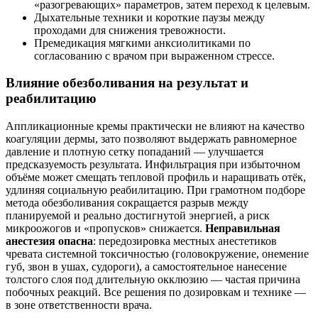
«разогревающих» параметров, затем переход к целевым.
Дыхательные техники и короткие паузы между
проходами для снижения тревожности.
Премедикация мягкими анксиолитиками по
согласованию с врачом при выраженном стрессе.
Влияние обезболивания на результат и
реабилитацию
Аппликационные кремы практически не влияют на качество
коагуляции дермы, зато позволяют выдержать равномерное
давление и плотную сетку попаданий — улучшается
предсказуемость результата. Инфильтрация при избыточном
объёме может смещать тепловой профиль и наращивать отёк,
удлиняя социальную реабилитацию. При грамотном подборе
метода обезболивания сокращается разрыв между
планируемой и реально достигнутой энергией, а риск
микроожогов и «пропусков» снижается.
Неправильная
анестезия опасна
: передозировка местных анестетиков
чревата системной токсичностью (головокружение, онемение
губ, звон в ушах, судороги), а самостоятельное нанесение
толстого слоя под длительную окклюзию — частая причина
побочных реакций. Все решения по дозировкам и технике —
в зоне ответственности врача.