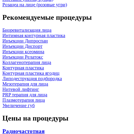
Розацеа на лице (розовые угри)
Рекомендуемые процедуры
Биоревитализация лица
Интимная контурная пластика
Инъекции Дипроспан
Инъекции Диспорт
Инъекции ксеомина
Инъекции Релатокс
Коллагенотерапия лица
Контурная пластика
Контурная пластика ягодиц
Липодеструкция подбородка
Мезотерапия для лица
Нитевой лифтинг
PRP терапия для лица
Плазмотерапия лица
Увеличение губ
Цены на процедуры
Радиочастотная