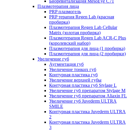
Биоревитализация MesoEye C71
Плазмотерапия лица
PRP плазмогель
PRP терапия Regen Lab (красная
пробирка)
Плазмотерапия Regen Lab Cellular
Matrix (золотая пробирка)
Плазмотерапия Regen Lab ACR-C Plus
(королевский набор)
Плазмотерапия для лица (1 пробирка)
Плазмотерапия для лица (2 пробирки)
Увеличение губ
Аугментация губ
Увеличение тонких губ
Контурная пластика губ
Увеличение верхней губы
Контурная пластика губ Stylage L
Увеличение губ препаратом Stylage M
Увеличение губ препаратом Aliaxin FL
Увеличение губ Juvederm ULTRA
SMILE
Контурная пластика Juvederm ULTRA
2
Контурная пластика Juvederm ULTRA
3