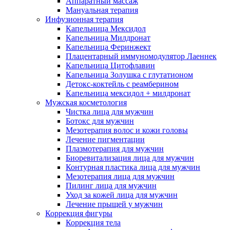
Аппаратный массаж
Мануальная терапия
Инфузионная терапия
Капельница Мексидол
Капельница Милдронат
Капельница Феринжект
Плацентарный иммуномодулятор Лаеннек
Капельница Цитофлавин
Капельница Золушка с глутатионом
Детокс-коктейль с реамберином
Капельница мексидол + милдронат
Мужская косметология
Чистка лица для мужчин
Ботокс для мужчин
Мезотерапия волос и кожи головы
Лечение пигментации
Плазмотерапия для мужчин
Биоревитализация лица для мужчин
Контурная пластика лица для мужчин
Мезотерапия лица для мужчин
Пилинг лица для мужчин
Уход за кожей лица для мужчин
Лечение прыщей у мужчин
Коррекция фигуры
Коррекция тела