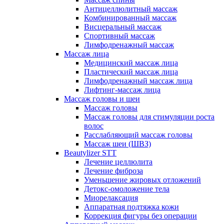
Антицеллюлитный массаж
Комбинированный массаж
Висцеральный массаж
Спортивный массаж
Лимфодренажный массаж
Массаж лица
Медицинский массаж лица
Пластический массаж лица
Лимфодренажный массаж лица
Лифтинг-массаж лица
Массаж головы и шеи
Массаж головы
Массаж головы для стимуляции роста
волос
Расслабляющий массаж головы
Массаж шеи (ШВЗ)
Beautylizer STT
Лечение целлюлита
Лечение фиброза
Уменьшение жировых отложений
Детокс-омоложение тела
Миорелаксация
Аппаратная подтяжка кожи
Коррекция фигуры без операции