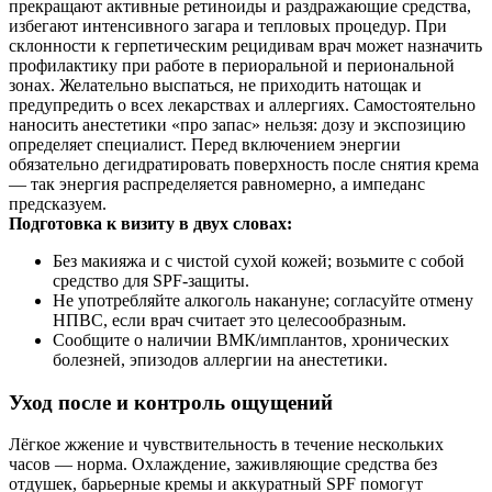
прекращают активные ретиноиды и раздражающие средства,
избегают интенсивного загара и тепловых процедур. При
склонности к герпетическим рецидивам врач может назначить
профилактику при работе в периоральной и периональной
зонах. Желательно выспаться, не приходить натощак и
предупредить о всех лекарствах и аллергиях. Самостоятельно
наносить анестетики «про запас» нельзя: дозу и экспозицию
определяет специалист. Перед включением энергии
обязательно дегидратировать поверхность после снятия крема
— так энергия распределяется равномерно, а импеданс
предсказуем.
Подготовка к визиту в двух словах:
Без макияжа и с чистой сухой кожей; возьмите с собой
средство для SPF‑защиты.
Не употребляйте алкоголь накануне; согласуйте отмену
НПВС, если врач считает это целесообразным.
Сообщите о наличии ВМК/имплантов, хронических
болезней, эпизодов аллергии на анестетики.
Уход после и контроль ощущений
Лёгкое жжение и чувствительность в течение нескольких
часов — норма. Охлаждение, заживляющие средства без
отдушек, барьерные кремы и аккуратный SPF помогут