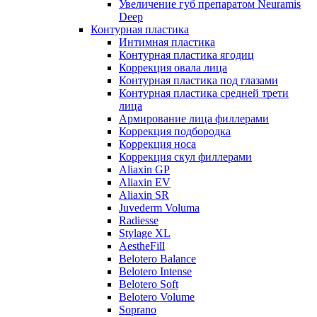
Увеличение губ препаратом Neuramis
Deep
Контурная пластика
Интимная пластика
Контурная пластика ягодиц
Коррекция овала лица
Контурная пластика под глазами
Контурная пластика средней трети
лица
Армирование лица филлерами
Коррекция подбородка
Коррекция носа
Коррекция скул филлерами
Aliaxin GP
Aliaxin EV
Aliaxin SR
Juvederm Voluma
Radiesse
Stylage XL
AestheFill
Belotero Balance
Belotero Intense
Belotero Soft
Belotero Volume
Soprano