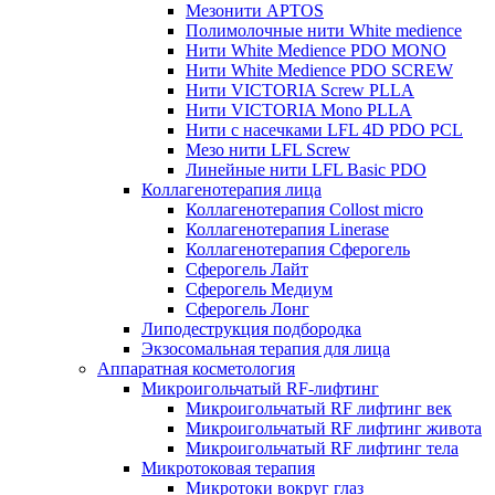
Мезонити APTOS
Полимолочные нити White medience
Нити White Medience PDO MONO
Нити White Medience PDO SCREW
Нити VICTORIA Screw PLLA
Нити VICTORIA Mono PLLA
Нити с насечками LFL 4D PDO PCL
Мезо нити LFL Screw
Линейные нити LFL Basic PDO
Коллагенотерапия лица
Коллагенотерапия Collost micro
Коллагенотерапия Linerase
Коллагенотерапия Сферогель
Сферогель Лайт
Сферогель Медиум
Сферогель Лонг
Липодеструкция подбородка
Экзосомальная терапия для лица
Аппаратная косметология
Микроигольчатый RF-лифтинг
Микроигольчатый RF лифтинг век
Микроигольчатый RF лифтинг живота
Микроигольчатый RF лифтинг тела
Микротоковая терапия
Микротоки вокруг глаз