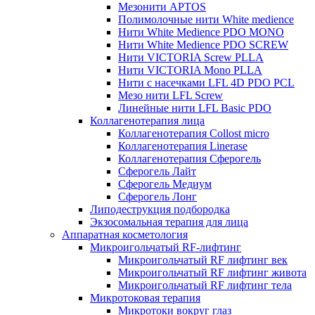
Мезонити APTOS
Полимолочные нити White medience
Нити White Medience PDO MONO
Нити White Medience PDO SCREW
Нити VICTORIA Screw PLLA
Нити VICTORIA Mono PLLA
Нити с насечками LFL 4D PDO PCL
Мезо нити LFL Screw
Линейные нити LFL Basic PDO
Коллагенотерапия лица
Коллагенотерапия Collost micro
Коллагенотерапия Linerase
Коллагенотерапия Сферогель
Сферогель Лайт
Сферогель Медиум
Сферогель Лонг
Липодеструкция подбородка
Экзосомальная терапия для лица
Аппаратная косметология
Микроигольчатый RF-лифтинг
Микроигольчатый RF лифтинг век
Микроигольчатый RF лифтинг живота
Микроигольчатый RF лифтинг тела
Микротоковая терапия
Микротоки вокруг глаз