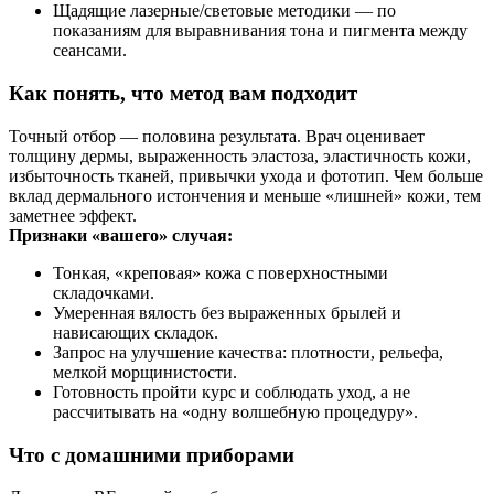
Щадящие лазерные/световые методики — по
показаниям для выравнивания тона и пигмента между
сеансами.
Как понять, что метод вам подходит
Точный отбор — половина результата. Врач оценивает
толщину дермы, выраженность эластоза, эластичность кожи,
избыточность тканей, привычки ухода и фототип. Чем больше
вклад дермального истончения и меньше «лишней» кожи, тем
заметнее эффект.
Признаки «вашего» случая:
Тонкая, «креповая» кожа с поверхностными
складочками.
Умеренная вялость без выраженных брылей и
нависающих складок.
Запрос на улучшение качества: плотности, рельефа,
мелкой морщинистости.
Готовность пройти курс и соблюдать уход, а не
рассчитывать на «одну волшебную процедуру».
Что с домашними приборами