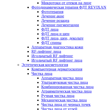
Микротоки от отеков на лице
Фотодинамическая терапия ФДТ REVIXAN
Фототерапия
Лечение акне
Лечение розацеа
Лечение пигментации
ФДТ лица
ФДТ лица и шеи
ФДТ лица, шеи, декольте
ФДТ спины
Аппаратная диагностика кожи
RF-лифтинг лица
Игольчатый RF лифтинг
Игольчатый RF лифтинг лица
Эстетическая косметология
Компьютерная дерматоскопия
Чистка лица
Аппаратная чистка лица
Ультразвуковая чистка лица
Комбинированная чистка лица
Атравматическая чистка лица
Ручная чистка лица
Механическая чистка лица
Чистка лица от черных точек
Чистка лица от угрей