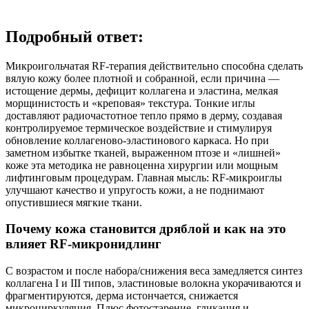
Подробный ответ:
Микроигольчатая RF‑терапия действительно способна сделать
вялую кожу более плотной и собранной, если причина —
истощение дермы, дефицит коллагена и эластина, мелкая
морщинистость и «креповая» текстура. Тонкие иглы
доставляют радиочастотное тепло прямо в дерму, создавая
контролируемое термическое воздействие и стимулируя
обновление коллагеново‑эластинового каркаса. Но при
заметном избытке тканей, выраженном птозе и «лишней»
коже эта методика не равноценна хирургии или мощным
лифтинговым процедурам. Главная мысль: RF‑микроиглы
улучшают качество и упругость кожи, а не поднимают
опустившиеся мягкие ткани.
Почему кожа становится дряблой и как на это
влияет RF‑микронидлинг
С возрастом и после набора/снижения веса замедляется синтез
коллагена I и III типов, эластиновые волокна укорачиваются и
фрагментируются, дерма истончается, снижается
микроциркуляция. Плюс фотостарение, гликация и