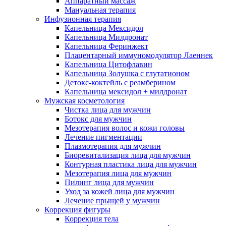
Аппаратный массаж
Мануальная терапия
Инфузионная терапия
Капельница Мексидол
Капельница Милдронат
Капельница Феринжект
Плацентарный иммуномодулятор Лаеннек
Капельница Цитофлавин
Капельница Золушка с глутатионом
Детокс-коктейль с реамберином
Капельница мексидол + милдронат
Мужская косметология
Чистка лица для мужчин
Ботокс для мужчин
Мезотерапия волос и кожи головы
Лечение пигментации
Плазмотерапия для мужчин
Биоревитализация лица для мужчин
Контурная пластика лица для мужчин
Мезотерапия лица для мужчин
Пилинг лица для мужчин
Уход за кожей лица для мужчин
Лечение прыщей у мужчин
Коррекция фигуры
Коррекция тела