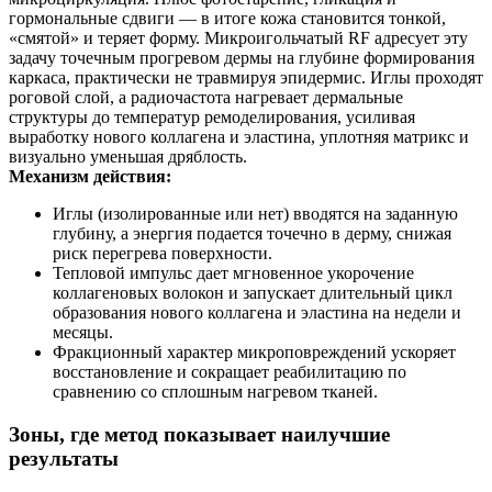
гормональные сдвиги — в итоге кожа становится тонкой,
«смятой» и теряет форму. Микроигольчатый RF адресует эту
задачу точечным прогревом дермы на глубине формирования
каркаса, практически не травмируя эпидермис. Иглы проходят
роговой слой, а радиочастота нагревает дермальные
структуры до температур ремоделирования, усиливая
выработку нового коллагена и эластина, уплотняя матрикс и
визуально уменьшая дряблость.
Механизм действия:
Иглы (изолированные или нет) вводятся на заданную
глубину, а энергия подается точечно в дерму, снижая
риск перегрева поверхности.
Тепловой импульс дает мгновенное укорочение
коллагеновых волокон и запускает длительный цикл
образования нового коллагена и эластина на недели и
месяцы.
Фракционный характер микроповреждений ускоряет
восстановление и сокращает реабилитацию по
сравнению со сплошным нагревом тканей.
Зоны, где метод показывает наилучшие
результаты