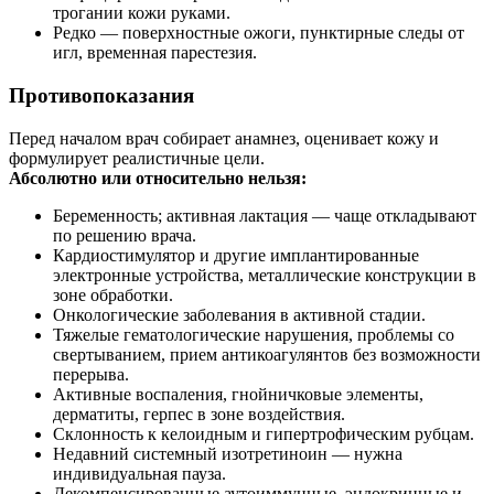
трогании кожи руками.
Редко — поверхностные ожоги, пунктирные следы от
игл, временная парестезия.
Противопоказания
Перед началом врач собирает анамнез, оценивает кожу и
формулирует реалистичные цели.
Абсолютно или относительно нельзя:
Беременность; активная лактация — чаще откладывают
по решению врача.
Кардиостимулятор и другие имплантированные
электронные устройства, металлические конструкции в
зоне обработки.
Онкологические заболевания в активной стадии.
Тяжелые гематологические нарушения, проблемы со
свертыванием, прием антикоагулянтов без возможности
перерыва.
Активные воспаления, гнойничковые элементы,
дерматиты, герпес в зоне воздействия.
Склонность к келоидным и гипертрофическим рубцам.
Недавний системный изотретиноин — нужна
индивидуальная пауза.
Декомпенсированные аутоиммунные, эндокринные и