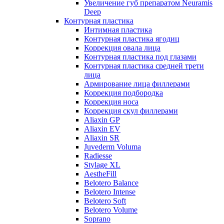
Увеличение губ препаратом Neuramis
Deep
Контурная пластика
Интимная пластика
Контурная пластика ягодиц
Коррекция овала лица
Контурная пластика под глазами
Контурная пластика средней трети
лица
Армирование лица филлерами
Коррекция подбородка
Коррекция носа
Коррекция скул филлерами
Aliaxin GP
Aliaxin EV
Aliaxin SR
Juvederm Voluma
Radiesse
Stylage XL
AestheFill
Belotero Balance
Belotero Intense
Belotero Soft
Belotero Volume
Soprano