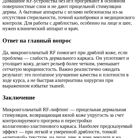
Домашние RF‑устройства без игл прогревают в основном
поверхностные слои и не дают прицельной стимуляции
дермы. А бытовые аппараты с иглами небезопасны из‑за
отсутствия стерильности, точной калибровки и медицинского
контроля. Для работы с дряблостью, особенно на лице и шее,
нужен клинический аппарат и врач.
Ответ на главный вопрос
Да, микроигольчатый RF помогает при дряблой коже, если
проблема — слабость дермального каркаса. Он уплотняет и
утолщает кожу, делает рельеф более четким, уменьшает
сетчатую морщинистость. Важно реалистично ожидать
результат: это поэтапное улучшение качества и плотности в
ходе курса, а не быстрая альтернатива хирургии при
выраженном избытке тканей.
Заключение
Микроигольчатый RF‑лифтинг — прицельная дермальная
стимуляция, возвращающая вялой коже упругость за счет
контролируемого прогрева и перестройки
коллагеново‑эластинового каркаса. Наиболее предсказуемый
эффект — при легкой и умеренной дряблости, тонкой
«креповой» текстуре, на лице, шее, в зоне декольте и на