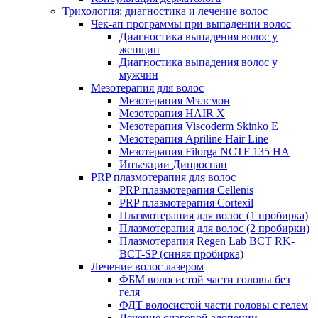
Трихология: диагностика и лечение волос
Чек-ап программы при выпадении волос
Диагностика выпадения волос у
женщин
Диагностика выпадения волос у
мужчин
Мезотерапия для волос
Мезотерапия Мэлсмон
Мезотерапия HAIR X
Мезотерапия Viscoderm Skinko E
Мезотерапия Apriline Hair Line
Мезотерапия Filorga NCTF 135 HA
Инъекции Дипроспан
PRP плазмотерапия для волос
PRP плазмотерапия Cellenis
PRP плазмотерапия Cortexil
Плазмотерапия для волос (1 пробирка)
Плазмотерапия для волос (2 пробирки)
Плазмотерапия Regen Lab BCT RK-
BCT-SP (синяя пробирка)
Лечение волос лазером
ФБМ волосистой части головы без
геля
ФДТ волосистой части головы с гелем
Лечение очаговой алопеции