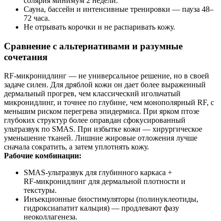
солярия минимум 2 недели.
Сауна, бассейн и интенсивные тренировки — пауза 48–
72 часа.
Не отрывать корочки и не распаривать кожу.
Сравнение с альтернативами и разумные
сочетания
RF‑микронидлинг — не универсальное решение, но в своей
задаче силен. Для дряблой кожи он дает более выраженный
дермальный прогрев, чем классический игольчатый
микронидлинг, и точнее по глубине, чем монополярный RF, с
меньшим риском перегрева эпидермиса. При ярком птозе
глубоких структур более оправдан сфокусированный
ультразвук по SMAS. При избытке кожи — хирургическое
уменьшение тканей. Лишние жировые отложения лучше
сначала сократить, а затем уплотнять кожу.
Рабочие комбинации:
SMAS‑ультразвук для глубинного каркаса +
RF‑микронидлинг для дермальной плотности и
текстуры.
Инъекционные биостимуляторы (полинуклеотиды,
гидроксиапатит кальция) — продлевают фазу
неоколлагенеза.