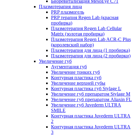
Биоревитализация MesoEye C71
Плазмотерапия лица
PRP плазмогель
PRP терапия Regen Lab (красная
пробирка)
Плазмотерапия Regen Lab Cellular
Matrix (золотая пробирка)
Плазмотерапия Regen Lab ACR-C Plus
(королевский набор)
Плазмотерапия для лица (1 пробирка)
Плазмотерапия для лица (2 пробирки)
Увеличение губ
Аугментация губ
Увеличение тонких губ
Контурная пластика губ
Увеличение верхней губы
Контурная пластика губ Stylage L
Увеличение губ препаратом Stylage M
Увеличение губ препаратом Aliaxin FL
Увеличение губ Juvederm ULTRA
SMILE
Контурная пластика Juvederm ULTRA
2
Контурная пластика Juvederm ULTRA
3