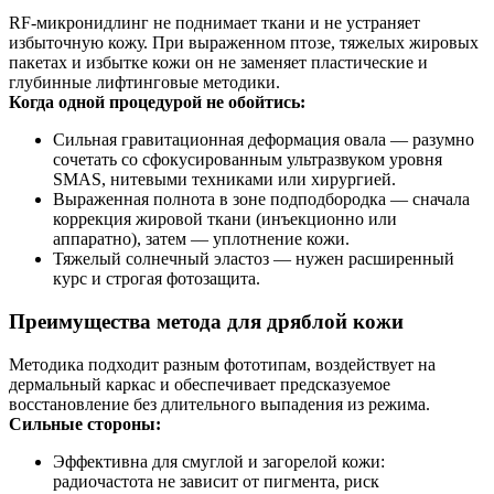
RF‑микронидлинг не поднимает ткани и не устраняет
избыточную кожу. При выраженном птозе, тяжелых жировых
пакетах и избытке кожи он не заменяет пластические и
глубинные лифтинговые методики.
Когда одной процедурой не обойтись:
Сильная гравитационная деформация овала — разумно
сочетать со сфокусированным ультразвуком уровня
SMAS, нитевыми техниками или хирургией.
Выраженная полнота в зоне подподбородка — сначала
коррекция жировой ткани (инъекционно или
аппаратно), затем — уплотнение кожи.
Тяжелый солнечный эластоз — нужен расширенный
курс и строгая фотозащита.
Преимущества метода для дряблой кожи
Методика подходит разным фототипам, воздействует на
дермальный каркас и обеспечивает предсказуемое
восстановление без длительного выпадения из режима.
Сильные стороны:
Эффективна для смуглой и загорелой кожи:
радиочастота не зависит от пигмента, риск