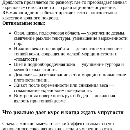
Дряблость проявляется по‑разному: где‑то преобладает мелкая
«креповая» сетка, а где‑то — гравитационное опущение.
RF‑микронидлинг работает прежде всего с плотностью и
качеством кожного покрова.
Оптимальные зоны:
Овал, щеки, подскуловая область — укрепление дермы,
смягчение рыхлой текстуры, уменьшение выраженности
пор.
Нижние веки и периорбита — деликатное утолщение
тонкой кожи, сокращение мелкой морщинистости и
«помятости».
Шея и подподбородочная зона — улучшение тургора и
мелкой складчатости.
Декольте — разглаживание сетки морщин и повышение
плотности ткани.
Живот после беременности или снижения веса —
сглаживание «креповой» поверхности.
Внутренняя поверхность рук и бедер — локальная
вялость при тонкой дерме.
Что реально дает курс и когда ждать упругости
Сначала многие замечают легкий эффект стяжки за счет
мгновенного сокращения коллагена и умеренного отека.