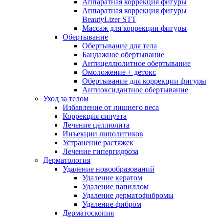
Аппаратная коррекция фигуры
Аппаратная коррекция фигуры
BeautyLizer STT
Массаж для коррекции фигуры
Обертывание
Обертывание для тела
Бандажное обертывание
Антицеллюлитное обертывание
Омоложение + детокс
Обертывание для коррекции фигуры
Антиоксидантное обертывание
Уход за телом
Избавление от лишнего веса
Коррекция силуэта
Лечение целлюлита
Инъекции липолитиков
Устранение растяжек
Лечение гипергидроза
Дерматология
Удаление новообразований
Удаление кератом
Удаление папиллом
Удаление дерматофибромы
Удаление фибром
Дерматоскопия