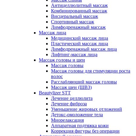
Антицеллюлитный массаж
Комбинированный массаж
Висцеральный массаж
Спортивный массаж
Лимфодренажный массаж
Массаж лица
Медицинский массаж лица
Пластический массаж лица
Лимфодренажный массаж лица
Лифтинг-массаж лица
Массаж головы и шеи
Массаж головы
Массаж головы для стимуляции роста
волос
Расслабляющий массаж головы
Массаж шеи (ШВЗ)
Beautylizer STT
Лечение целлюлита
Лечение фиброза
Уменьшение жировых отложений
Детокс-омоложение тела
Миорелаксация
Аппаратная подтяжка кожи
Коррекция фигуры без операции