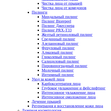
Чистка лица от прыщей
Чистка лица от комедонов
Пилинги
Миндальный пилинг
Пилинг Biorepeel
Пилинг Джесснера
Пилинг PRX-T33
Желтый ретиноловый пилинг
Срединный пилинг
Азелаиновый пилинг
Феруловый пилинг
Алмазный пилинг
Гликолевый пилинг
Салициловый пилинг
Пировиноградный пилинг
Молочный пилинг
Интимный пилинг
Уход за кожей лица
Карбокситерапия лица
Глубокое увлажнение и фейслифтинг
Интенсивное увлажнение лица
Интенсивное омоложение лица
Лечение прыщей
Регенерация и восстановление кожи лица
Лазерная косметология