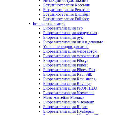
Инъекции ботулотоксина
Ботулинотерапия Ксеомин
Ботулинотерапия Релатокс
Ботулинотерапия Диспорт
Ботулинотерапия Full face
Биоревитализация
Биоревитализация губ
Биоревитализация вокруг глаз
Биоревитализация рук
Биоревитализация шеи и декольте
Уколы пептидов для лица
Биоревитализация мезовартон
Биоревитализация мезоксантин
Биоревитализация Filorga
Биоревитализация Plinest
Биоревитализация Plinest Fast
Биоревитализация Revi Silk
Биоревитализация Revi strong
Биоревитализация Revi eye
Биоревитализация PROFHILO
Биоревитализация Novacutan
Мезо-коктейль Монако
Биоревитализация Viscoderm
Биоревитализация Repart
Биоревитализация Hyalrepair