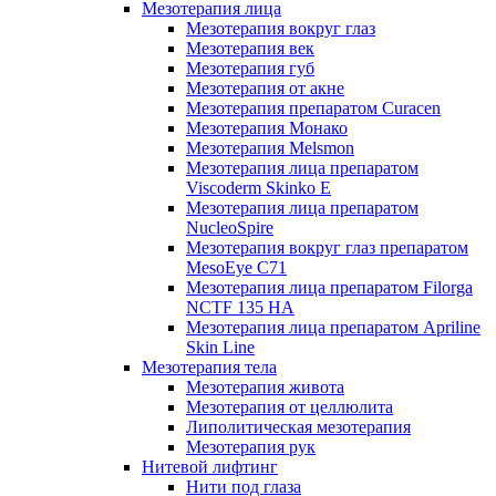
Мезотерапия лица
Мезотерапия вокруг глаз
Мезотерапия век
Мезотерапия губ
Мезотерапия от акне
Мезотерапия препаратом Curacen
Мезотерапия Монако
Мезотерапия Melsmon
Мезотерапия лица препаратом
Viscoderm Skinko E
Мезотерапия лица препаратом
NucleoSpire
Мезотерапия вокруг глаз препаратом
MesoEye С71
Мезотерапия лица препаратом Filorga
NCTF 135 HA
Мезотерапия лица препаратом Apriline
Skin Line
Мезотерапия тела
Мезотерапия живота
Мезотерапия от целлюлита
Липолитическая мезотерапия
Мезотерапия рук
Нитевой лифтинг
Нити под глаза