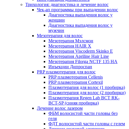
Трихология: диагностика и лечение волос
Чек-ап программы при выпадении волос
Диагностика выпадения волос у
женщин
Диагностика выпадения волос у
мужчин
Мезотерапия для волос
Мезотерапия Мэлсмон
Мезотерапия HAIR X
Мезотерапия Viscoderm Skinko E
Мезотерапия Apriline Hair Line
Мезотерапия Filorga NCTF 135 HA
Инъекции Дипроспан
PRP плазмотерапия для волос
PRP плазмотерапия Cellenis
PRP плазмотерапия Cortexil
Плазмотерапия для волос (1 пробирка)
Плазмотерапия для волос (2 пробирки)
Плазмотерапия Regen Lab BCT RK-
BCT-SP (синяя пробирка)
Лечение волос лазером
ФБМ волосистой части головы без
геля
ФДТ волосистой части головы с гелем
Лечение очаговой алопеции