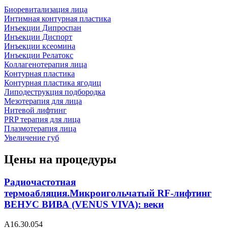
Биоревитализация лица
Интимная контурная пластика
Инъекции Дипроспан
Инъекции Диспорт
Инъекции ксеомина
Инъекции Релатокс
Коллагенотерапия лица
Контурная пластика
Контурная пластика ягодиц
Липодеструкция подбородка
Мезотерапия для лица
Нитевой лифтинг
PRP терапия для лица
Плазмотерапия лица
Увеличение губ
Цены на процедуры
Радиочастотная
термоабляция.Микроигольчатый RF-лифтинг
ВЕНУС ВИВА (VENUS VIVA): веки
А16.30.054