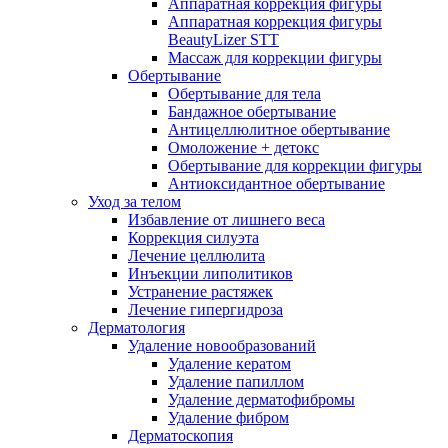
Аппаратная коррекция фигуры
Аппаратная коррекция фигуры
BeautyLizer STT
Массаж для коррекции фигуры
Обертывание
Обертывание для тела
Бандажное обертывание
Антицеллюлитное обертывание
Омоложение + детокс
Обертывание для коррекции фигуры
Антиоксидантное обертывание
Уход за телом
Избавление от лишнего веса
Коррекция силуэта
Лечение целлюлита
Инъекции липолитиков
Устранение растяжек
Лечение гипергидроза
Дерматология
Удаление новообразований
Удаление кератом
Удаление папиллом
Удаление дерматофибромы
Удаление фибром
Дерматоскопия