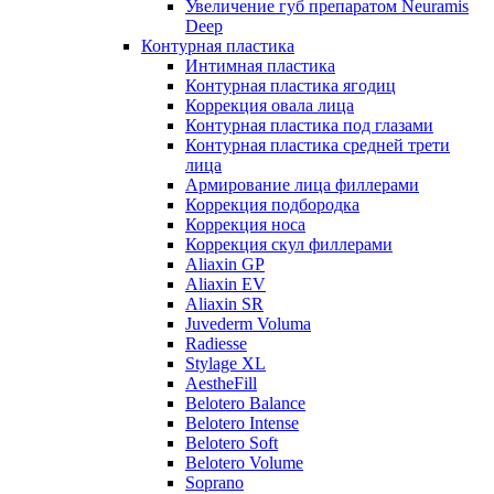
Увеличение губ препаратом Neuramis
Deep
Контурная пластика
Интимная пластика
Контурная пластика ягодиц
Коррекция овала лица
Контурная пластика под глазами
Контурная пластика средней трети
лица
Армирование лица филлерами
Коррекция подбородка
Коррекция носа
Коррекция скул филлерами
Aliaxin GP
Aliaxin EV
Aliaxin SR
Juvederm Voluma
Radiesse
Stylage XL
AestheFill
Belotero Balance
Belotero Intense
Belotero Soft
Belotero Volume
Soprano