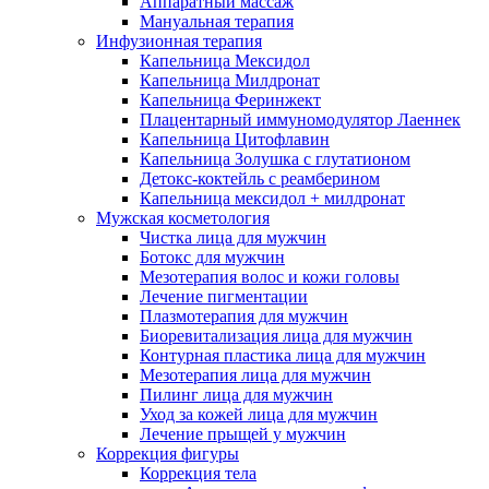
Аппаратный массаж
Мануальная терапия
Инфузионная терапия
Капельница Мексидол
Капельница Милдронат
Капельница Феринжект
Плацентарный иммуномодулятор Лаеннек
Капельница Цитофлавин
Капельница Золушка с глутатионом
Детокс-коктейль с реамберином
Капельница мексидол + милдронат
Мужская косметология
Чистка лица для мужчин
Ботокс для мужчин
Мезотерапия волос и кожи головы
Лечение пигментации
Плазмотерапия для мужчин
Биоревитализация лица для мужчин
Контурная пластика лица для мужчин
Мезотерапия лица для мужчин
Пилинг лица для мужчин
Уход за кожей лица для мужчин
Лечение прыщей у мужчин
Коррекция фигуры
Коррекция тела