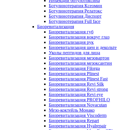
Инъекции ботулотоксина
Ботулинотерапия Ксеомин
Ботулинотерапия Релатокс
Ботулинотерапия Диспорт
Ботулинотерапия Full face
Биоревитализация
Биоревитализация губ
Биоревитализация вокруг глаз
Биоревитализация рук
Биоревитализация шеи и декольте
Уколы пептидов для лица
Биоревитализация мезовартон
Биоревитализация мезоксантин
Биоревитализация Filorga
Биоревитализация Plinest
Биоревитализация Plinest Fast
Биоревитализация Revi Silk
Биоревитализация Revi strong
Биоревитализация Revi eye
Биоревитализация PROFHILO
Биоревитализация Novacutan
Мезо-коктейль Монако
Биоревитализация Viscoderm
Биоревитализация Repart
Биоревитализация Hyalrepair