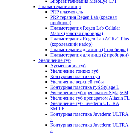
Биоревитализация MesoEye C71
Плазмотерапия лица
PRP плазмогель
PRP терапия Regen Lab (красная
пробирка)
Плазмотерапия Regen Lab Cellular
Matrix (золотая пробирка)
Плазмотерапия Regen Lab ACR-C Plus
(королевский набор)
Плазмотерапия для лица (1 пробирка)
Плазмотерапия для лица (2 пробирки)
Увеличение губ
Аугментация губ
Увеличение тонких губ
Контурная пластика губ
Увеличение верхней губы
Контурная пластика губ Stylage L
Увеличение губ препаратом Stylage M
Увеличение губ препаратом Aliaxin FL
Увеличение губ Juvederm ULTRA
SMILE
Контурная пластика Juvederm ULTRA
2
Контурная пластика Juvederm ULTRA
3