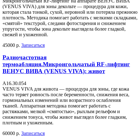
Микроигольчатый RF-лифтинг на аппарате ВЕНУС ВИВА
(VENUS VIVA) для зоны декольте — процедура для кожи,
которая стала тонкой, сухой, неровной или потеряла прежнюю
плотность. Методика помогает работать с мелкими складками,
«смятой» текстурой, следами фотостарения и снижением
упругости, чтобы зона декольте выглядела более гладкой,
свежей и ухоженной.
45000 р.
Записаться
Радиочастотная
термоабляция.Микроигольчатый RF-лифтинг
ВЕНУС ВИВА (VENUS VIVA): живот
А16.30.054
VENUS VIVA для живота — процедура для зоны, где кожа
часто теряет ровность после беременности, снижения веса,
гормональных изменений или возрастного ослабления
тканей. Аппаратная методика помогает работать с
растяжками, мелкой «смятостью», рыхлым рельефом и
снижением тонуса, чтобы живот выглядел более гладким,
плотным и ухоженным.
60000 р.
Записаться