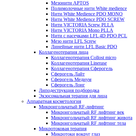
Мезонити APTOS
Полимолочные нити White medience
Нити White Medience PDO MONO
Нити White Medience PDO SCREW
Нити VICTORIA Screw PLLA
Нити VICTORIA Mono PLLA
Нити с насечками LFL 4D PDO PCL
Мезо нити LFL Screw
Линейные нити LFL Basic PDO
Коллагенотерапия лица
Коллагенотерапия Collost micro
Коллагенотерапия Linerase
Коллагенотерапия Сферогель
Сферогель Лайт
Сферогель Медиум
Сферогель Лонг
Липодеструкция подбородка
Экзосомальная терапия для лица
Аппаратная косметология
Микроигольчатый RF-лифтинг
Микроигольчатый RF лифтинг век
Микроигольчатый RF лифтинг живота
Микроигольчатый RF лифтинг тела
Микротоковая терапия
Микротоки вокруг глаз