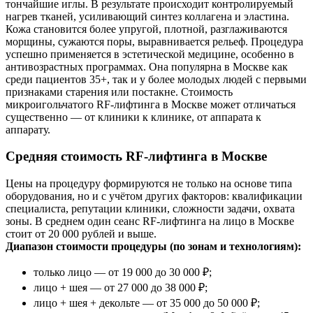
тончайшие иглы. В результате происходит контролируемый
нагрев тканей, усиливающий синтез коллагена и эластина.
Кожа становится более упругой, плотной, разглаживаются
морщины, сужаются поры, выравнивается рельеф. Процедура
успешно применяется в эстетической медицине, особенно в
антивозрастных программах. Она популярна в Москве как
среди пациентов 35+, так и у более молодых людей с первыми
признаками старения или постакне. Стоимость
микроигольчатого RF-лифтинга в Москве может отличаться
существенно — от клиники к клинике, от аппарата к
аппарату.
Средняя стоимость RF-лифтинга в Москве
Цены на процедуру формируются не только на основе типа
оборудования, но и с учётом других факторов: квалификации
специалиста, репутации клиники, сложности задачи, охвата
зоны. В среднем один сеанс RF-лифтинга на лицо в Москве
стоит от 20 000 рублей и выше.
Диапазон стоимости процедуры (по зонам и технологиям):
только лицо — от 19 000 до 30 000 ₽;
лицо + шея — от 27 000 до 38 000 ₽;
лицо + шея + декольте — от 35 000 до 50 000 ₽;