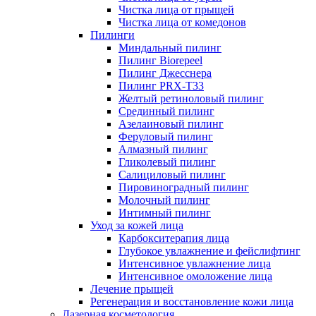
Чистка лица от прыщей
Чистка лица от комедонов
Пилинги
Миндальный пилинг
Пилинг Biorepeel
Пилинг Джесснера
Пилинг PRX-T33
Желтый ретиноловый пилинг
Срединный пилинг
Азелаиновый пилинг
Феруловый пилинг
Алмазный пилинг
Гликолевый пилинг
Салициловый пилинг
Пировиноградный пилинг
Молочный пилинг
Интимный пилинг
Уход за кожей лица
Карбокситерапия лица
Глубокое увлажнение и фейслифтинг
Интенсивное увлажнение лица
Интенсивное омоложение лица
Лечение прыщей
Регенерация и восстановление кожи лица
Лазерная косметология