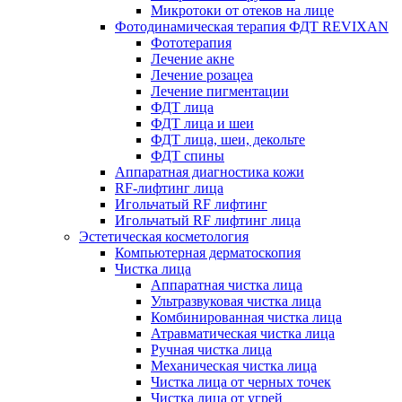
Микротоки от отеков на лице
Фотодинамическая терапия ФДТ REVIXAN
Фототерапия
Лечение акне
Лечение розацеа
Лечение пигментации
ФДТ лица
ФДТ лица и шеи
ФДТ лица, шеи, декольте
ФДТ спины
Аппаратная диагностика кожи
RF-лифтинг лица
Игольчатый RF лифтинг
Игольчатый RF лифтинг лица
Эстетическая косметология
Компьютерная дерматоскопия
Чистка лица
Аппаратная чистка лица
Ультразвуковая чистка лица
Комбинированная чистка лица
Атравматическая чистка лица
Ручная чистка лица
Механическая чистка лица
Чистка лица от черных точек
Чистка лица от угрей