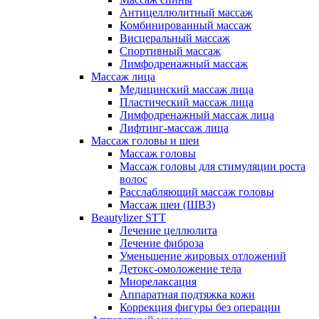
Антицеллюлитный массаж
Комбинированный массаж
Висцеральный массаж
Спортивный массаж
Лимфодренажный массаж
Массаж лица
Медицинский массаж лица
Пластический массаж лица
Лимфодренажный массаж лица
Лифтинг-массаж лица
Массаж головы и шеи
Массаж головы
Массаж головы для стимуляции роста
волос
Расслабляющий массаж головы
Массаж шеи (ШВЗ)
Beautylizer STT
Лечение целлюлита
Лечение фиброза
Уменьшение жировых отложений
Детокс-омоложение тела
Миорелаксация
Аппаратная подтяжка кожи
Коррекция фигуры без операции