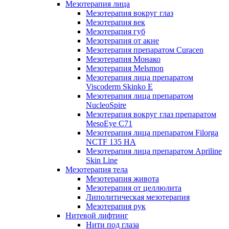
Мезотерапия лица
Мезотерапия вокруг глаз
Мезотерапия век
Мезотерапия губ
Мезотерапия от акне
Мезотерапия препаратом Curacen
Мезотерапия Монако
Мезотерапия Melsmon
Мезотерапия лица препаратом
Viscoderm Skinko E
Мезотерапия лица препаратом
NucleoSpire
Мезотерапия вокруг глаз препаратом
MesoEye С71
Мезотерапия лица препаратом Filorga
NCTF 135 HA
Мезотерапия лица препаратом Apriline
Skin Line
Мезотерапия тела
Мезотерапия живота
Мезотерапия от целлюлита
Липолитическая мезотерапия
Мезотерапия рук
Нитевой лифтинг
Нити под глаза