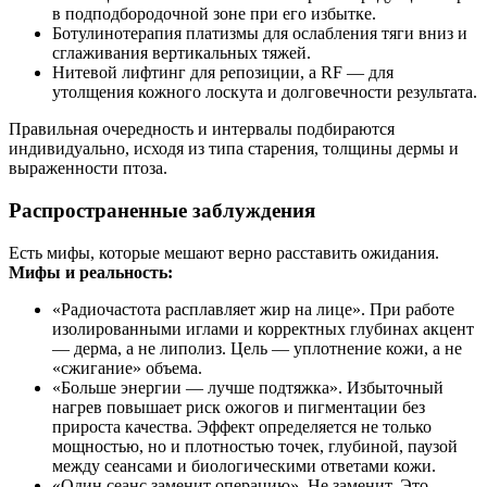
в подподбородочной зоне при его избытке.
Ботулинотерапия платизмы для ослабления тяги вниз и
сглаживания вертикальных тяжей.
Нитевой лифтинг для репозиции, а RF — для
утолщения кожного лоскута и долговечности результата.
Правильная очередность и интервалы подбираются
индивидуально, исходя из типа старения, толщины дермы и
выраженности птоза.
Распространенные заблуждения
Есть мифы, которые мешают верно расставить ожидания.
Мифы и реальность:
«Радиочастота расплавляет жир на лице». При работе
изолированными иглами и корректных глубинах акцент
— дерма, а не липолиз. Цель — уплотнение кожи, а не
«сжигание» объема.
«Больше энергии — лучше подтяжка». Избыточный
нагрев повышает риск ожогов и пигментации без
прироста качества. Эффект определяется не только
мощностью, но и плотностью точек, глубиной, паузой
между сеансами и биологическими ответами кожи.
«Один сеанс заменит операцию». Не заменит. Это