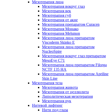
Мезотерапия лица
Мезотерапия вокруг глаз
Мезотерапия век
Мезотерапия губ
Мезотерапия от акне
Мезотерапия препаратом Curacen
Мезотерапия Монако
Мезотерапия Melsmon
Мезотерапия лица препаратом
Viscoderm Skinko E
Мезотерапия лица препаратом
NucleoSpire
Мезотерапия вокруг глаз препаратом
MesoEye С71
Мезотерапия лица препаратом Filorga
NCTF 135 HA
Мезотерапия лица препаратом Apriline
Skin Line
Мезотерапия тела
Мезотерапия живота
Мезотерапия от целлюлита
Липолитическая мезотерапия
Мезотерапия рук
Нитевой лифтинг
Нити под глаза