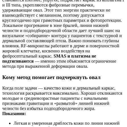
и III типа, укрепляются фиброзные перемычки,
удерживающие овал. Этот тип энергии практически не
взаимодействует с меланином, поэтому допускается
круглогодично при грамотных параметрах и фотопротекции.
Локальное прогревание в зоне брылей, линии нижней
челюсти и подподбородочной области дает лучший шанс на
визуальное «собирание» контура у пациентов с текстурной и
дермальной составляющей птоза. Важно понимать глубины
влияния. RF‑микроиглы работают в дерме и поверхностной
жировой клетчатке, косвенно воздействуя на
фибросептальный каркас.
SMAS и платизма не
подтягиваются
— именно этим объясняется ограничение
метода при выраженной деформации овала.
Кому метод помогает подчеркнуть овал
Когда поле задачи — качество кожи и дермальный каркас,
технология раскрывается максимально. Хорошо откликаются
молодые и средневозрастные пациенты с начальными
признаками гравитации и «размытой» линией нижней
челюсти без избытка подподбородочного жира.
Показания:
Легкая и умеренная дряблость кожи по линии нижней