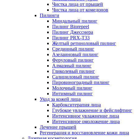
Чистка лица от прыщей
Чистка лица от комедонов
Пилинги
Миндальный пилинг
Пилинг Biorepeel
Пилинг Джесснера
Пилинг PRX-T33
Желтый ретиноловый пилинг
Срединный пилинг
Азелаиновый пилинг
Феруловый пилинг
Алмазный пилинг
Гликолевый пилинг
Салициловый пилинг
Пировиноградный пилинг
Молочный пилинг
Интимный пилинг
Уход за кожей лица
Карбокситерапия лица
Глубокое увлажнение и фейслифтинг
Интенсивное увлажнение лица
Интенсивное омоложение лица
Лечение прыщей
Регенерация и восстановление кожи лица
Лазерная косметология