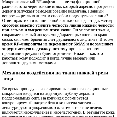
Микроигольчатый RF‑лифтинг — метод фракционной
радиочастоты через тонкие иглы, который адресно прогревает
дерму и запускает ремоделирование коллагена. Главный
вопрос — реально ли этим способом подтянуть овал лица?
Ответ практики и клинической логики совпадают:
да, метод
способен заметно усилить четкость линии нижней челюсти
при легком и умеренном птозе кожи
. Он уплотняет ткани,
сокращает кожный лоскут, «подбирает» рыхлость по краю
овала, смягчает брыли за счет дермального лифтинга. В то же
время
RF‑микроиглы не перемещают SMAS и не заменяют
хирургическую подтяжку
, поэтому при выраженном
провисании результат будет ограничен. Ниже — как это
работает, кому подходит и когда лучше выбрать или
дополнить другими методами.
Механизм воздействия на ткани нижней трети
лица
Во время процедуры изолированные или неизоляционные
микроиглы вводятся на заданную глубину дермы и
поддермальных септ. На кончиках формируется
контролируемый нагрев: белки коллагена частично
денатурируют и укорачиваются, затем в течение недель
включается неоколлагенез и неоэластогенез. В результате кожа
становится плотнее, упругее, подрастает каркас из коллагена I