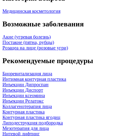
Медицинская косметология
Возможные заболевания
Акне (угревая болезнь)
Постакне (пятна, рубцы)
Розацеа на лице (розовые угри)
Рекомендуемые процедуры
Биоревитализация лица
Интимная контурная пластика
Инъекции Дипроспан
Инъекции Диспорт
Инъекции ксеомина
Инъекции Релатокс
Коллагенотерапия лица
Контурная пластика
Контурная пластика ягодиц
Липодеструкция подбородка
Мезотерапия для лица
Нитевой лифтинг