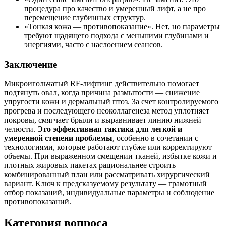
процедура про качество и умеренный лифт, а не про
перемещение глубинных структур.
«Тонкая кожа — противопоказание». Нет, но параметры
требуют щадящего подхода с меньшими глубинами и
энергиями, часто с наслоением сеансов.
Заключение
Микроигольчатый RF‑лифтинг действительно помогает
подтянуть овал, когда причина размытости — снижение
упругости кожи и дермальный птоз. За счет контролируемого
прогрева и последующего неоколлагенеза метод уплотняет
покровы, смягчает брыли и выравнивает линию нижней
челюсти.
Это эффективная тактика для легкой и
умеренной степени проблемы
, особенно в сочетании с
технологиями, которые работают глубже или корректируют
объемы. При выраженном смещении тканей, избытке кожи и
плотных жировых пакетах рациональнее строить
комбинированный план или рассматривать хирургический
вариант. Ключ к предсказуемому результату — грамотный
отбор показаний, индивидуальные параметры и соблюдение
противопоказаний.
Категория вопроса