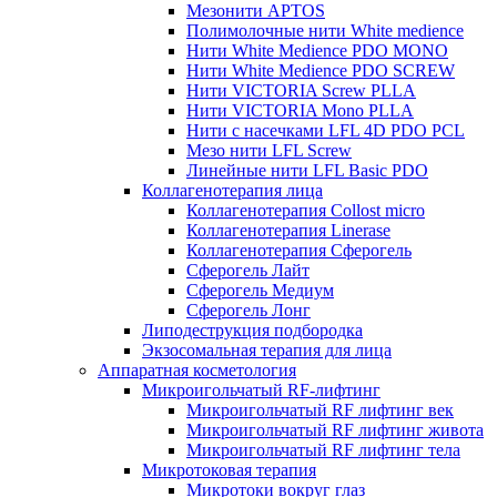
Мезонити APTOS
Полимолочные нити White medience
Нити White Medience PDO MONO
Нити White Medience PDO SCREW
Нити VICTORIA Screw PLLA
Нити VICTORIA Mono PLLA
Нити с насечками LFL 4D PDO PCL
Мезо нити LFL Screw
Линейные нити LFL Basic PDO
Коллагенотерапия лица
Коллагенотерапия Collost micro
Коллагенотерапия Linerase
Коллагенотерапия Сферогель
Сферогель Лайт
Сферогель Медиум
Сферогель Лонг
Липодеструкция подбородка
Экзосомальная терапия для лица
Аппаратная косметология
Микроигольчатый RF-лифтинг
Микроигольчатый RF лифтинг век
Микроигольчатый RF лифтинг живота
Микроигольчатый RF лифтинг тела
Микротоковая терапия
Микротоки вокруг глаз