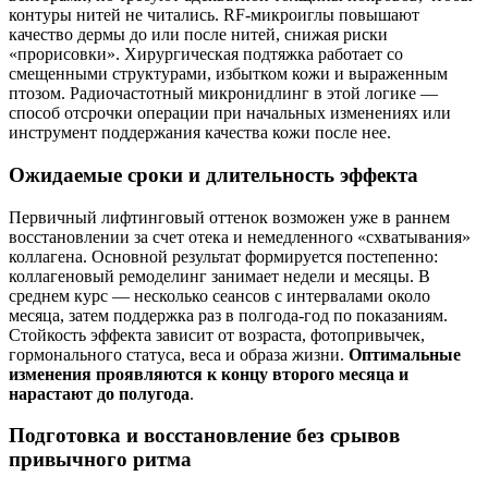
контуры нитей не читались. RF‑микроиглы повышают
качество дермы до или после нитей, снижая риски
«прорисовки». Хирургическая подтяжка работает со
смещенными структурами, избытком кожи и выраженным
птозом. Радиочастотный микронидлинг в этой логике —
способ отсрочки операции при начальных изменениях или
инструмент поддержания качества кожи после нее.
Ожидаемые сроки и длительность эффекта
Первичный лифтинговый оттенок возможен уже в раннем
восстановлении за счет отека и немедленного «схватывания»
коллагена. Основной результат формируется постепенно:
коллагеновый ремоделинг занимает недели и месяцы. В
среднем курс — несколько сеансов с интервалами около
месяца, затем поддержка раз в полгода‑год по показаниям.
Стойкость эффекта зависит от возраста, фотопривычек,
гормонального статуса, веса и образа жизни.
Оптимальные
изменения проявляются к концу второго месяца и
нарастают до полугода
.
Подготовка и восстановление без срывов
привычного ритма