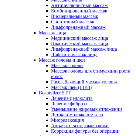
Антицеллюлитный массаж
Комбинированный массаж
Висцеральный массаж
Спортивный массаж
Лимфодренажный массаж
Массаж лица
Медицинский массаж лица
Пластический массаж лица
Лимфодренажный массаж лица
Лифтинг-массаж лица
Массаж головы и шеи
Массаж головы
Массаж головы для стимуляции роста
волос
Расслабляющий массаж головы
Массаж шеи (ШВЗ)
Beautylizer STT
Лечение целлюлита
Лечение фиброза
Уменьшение жировых отложений
Детокс-омоложение тела
Миорелаксация
Аппаратная подтяжка кожи
Коррекция фигуры без операции