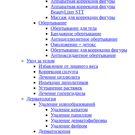
Аппаратная коррекция фигуры
Аппаратная коррекция фигуры
BeautyLizer STT
Массаж для коррекции фигуры
Обертывание
Обертывание для тела
Бандажное обертывание
Антицеллюлитное обертывание
Омоложение + детокс
Обертывание для коррекции фигуры
Антиоксидантное обертывание
Уход за телом
Избавление от лишнего веса
Коррекция силуэта
Лечение целлюлита
Инъекции липолитиков
Устранение растяжек
Лечение гипергидроза
Дерматология
Удаление новообразований
Удаление кератом
Удаление папиллом
Удаление дерматофибромы
Удаление фибром
Дерматоскопия