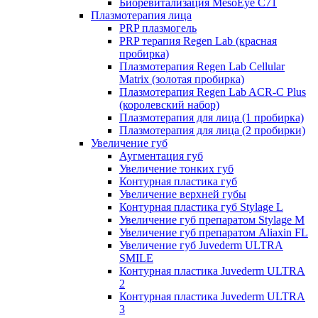
Биоревитализация MesoEye C71
Плазмотерапия лица
PRP плазмогель
PRP терапия Regen Lab (красная
пробирка)
Плазмотерапия Regen Lab Cellular
Matrix (золотая пробирка)
Плазмотерапия Regen Lab ACR-C Plus
(королевский набор)
Плазмотерапия для лица (1 пробирка)
Плазмотерапия для лица (2 пробирки)
Увеличение губ
Аугментация губ
Увеличение тонких губ
Контурная пластика губ
Увеличение верхней губы
Контурная пластика губ Stylage L
Увеличение губ препаратом Stylage M
Увеличение губ препаратом Aliaxin FL
Увеличение губ Juvederm ULTRA
SMILE
Контурная пластика Juvederm ULTRA
2
Контурная пластика Juvederm ULTRA
3