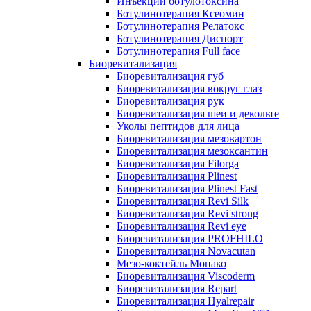
Инъекции ботулотоксина
Ботулинотерапия Ксеомин
Ботулинотерапия Релатокс
Ботулинотерапия Диспорт
Ботулинотерапия Full face
Биоревитализация
Биоревитализация губ
Биоревитализация вокруг глаз
Биоревитализация рук
Биоревитализация шеи и декольте
Уколы пептидов для лица
Биоревитализация мезовартон
Биоревитализация мезоксантин
Биоревитализация Filorga
Биоревитализация Plinest
Биоревитализация Plinest Fast
Биоревитализация Revi Silk
Биоревитализация Revi strong
Биоревитализация Revi eye
Биоревитализация PROFHILO
Биоревитализация Novacutan
Мезо-коктейль Монако
Биоревитализация Viscoderm
Биоревитализация Repart
Биоревитализация Hyalrepair