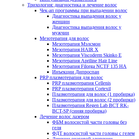
Трихология: диагностика и лечение волос
Чек-ап программы при выпадении волос
Диагностика выпадения волос у
женщин
Диагностика выпадения волос у
мужчин
Мезотерапия для волос
Мезотерапия Мэлсмон
Мезотерапия HAIR X
Мезотерапия Viscoderm Skinko E
Мезотерапия Apriline Hair Line
Мезотерапия Filorga NCTF 135 HA
Инъекции Дипроспан
PRP плазмотерапия для волос
PRP плазмотерапия Cellenis
PRP плазмотерапия Cortexil
Плазмотерапия для волос (1 пробирка)
Плазмотерапия для волос (2 пробирки)
Плазмотерапия Regen Lab BCT RK-
BCT-SP (синяя пробирка)
Лечение волос лазером
ФБМ волосистой части головы без
геля
ФДТ волосистой части головы с гелем
Лечение очаговой алопеции