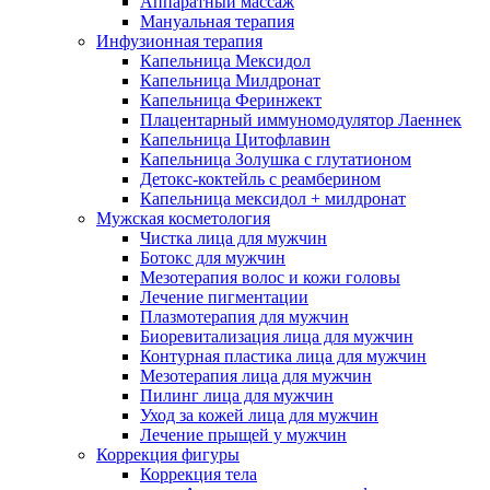
Аппаратный массаж
Мануальная терапия
Инфузионная терапия
Капельница Мексидол
Капельница Милдронат
Капельница Феринжект
Плацентарный иммуномодулятор Лаеннек
Капельница Цитофлавин
Капельница Золушка с глутатионом
Детокс-коктейль с реамберином
Капельница мексидол + милдронат
Мужская косметология
Чистка лица для мужчин
Ботокс для мужчин
Мезотерапия волос и кожи головы
Лечение пигментации
Плазмотерапия для мужчин
Биоревитализация лица для мужчин
Контурная пластика лица для мужчин
Мезотерапия лица для мужчин
Пилинг лица для мужчин
Уход за кожей лица для мужчин
Лечение прыщей у мужчин
Коррекция фигуры
Коррекция тела