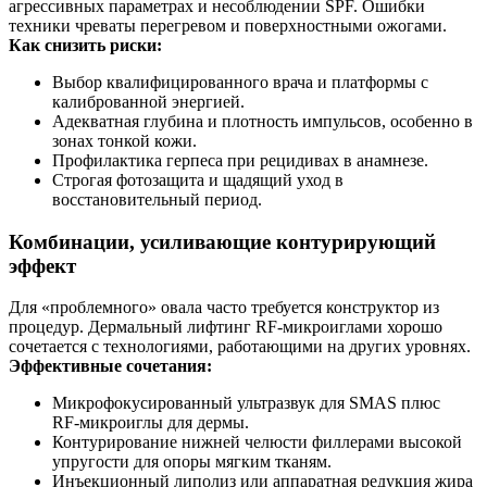
агрессивных параметрах и несоблюдении SPF. Ошибки
техники чреваты перегревом и поверхностными ожогами.
Как снизить риски:
Выбор квалифицированного врача и платформы с
калиброванной энергией.
Адекватная глубина и плотность импульсов, особенно в
зонах тонкой кожи.
Профилактика герпеса при рецидивах в анамнезе.
Строгая фотозащита и щадящий уход в
восстановительный период.
Комбинации, усиливающие контурирующий
эффект
Для «проблемного» овала часто требуется конструктор из
процедур. Дермальный лифтинг RF‑микроиглами хорошо
сочетается с технологиями, работающими на других уровнях.
Эффективные сочетания:
Микрофокусированный ультразвук для SMAS плюс
RF‑микроиглы для дермы.
Контурирование нижней челюсти филлерами высокой
упругости для опоры мягким тканям.
Инъекционный липолиз или аппаратная редукция жира