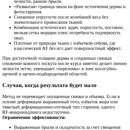
челюсти, ранние брыли.
«Размытая» граница овала на фоне истончения дермы и
фотостарения.
Снижение упругости после колебаний веса без
значительного провисания тканей.
Комбинация эстетических задач: пористость, постакне,
мелкая сетка морщин плюс потребность подчеркнуть
овал.
Плотные от природы ткани с избытком себума, где
классический RF без игл дает поверхностный эффект.
При достаточной толщине дермы и сохранных связках
снижение кожного лоскута после курса заметно делает линию
челюсти четче, уменьшает «переломы» в зоне носогубно-
щечной и щечно-подбородочной областей.
Случаи, когда результата будет мало
Метод не перемещает опущенные связки и объемы. Если в
основе деформации выраженный птоз, избыток жира или
тяжелый деформационно‑отечный тип старения, одного
RF‑микронидлинга недостаточно.
Ограничения эффективности:
Выраженные брыли и складчатость за счет смещения