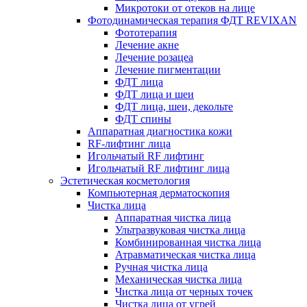
Микротоки от отеков на лице
Фотодинамическая терапия ФДТ REVIXAN
Фототерапия
Лечение акне
Лечение розацеа
Лечение пигментации
ФДТ лица
ФДТ лица и шеи
ФДТ лица, шеи, декольте
ФДТ спины
Аппаратная диагностика кожи
RF-лифтинг лица
Игольчатый RF лифтинг
Игольчатый RF лифтинг лица
Эстетическая косметология
Компьютерная дерматоскопия
Чистка лица
Аппаратная чистка лица
Ультразвуковая чистка лица
Комбинированная чистка лица
Атравматическая чистка лица
Ручная чистка лица
Механическая чистка лица
Чистка лица от черных точек
Чистка лица от угрей