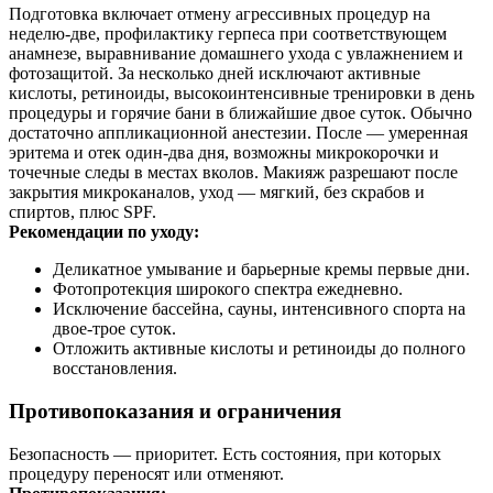
Подготовка включает отмену агрессивных процедур на
неделю‑две, профилактику герпеса при соответствующем
анамнезе, выравнивание домашнего ухода с увлажнением и
фотозащитой. За несколько дней исключают активные
кислоты, ретиноиды, высокоинтенсивные тренировки в день
процедуры и горячие бани в ближайшие двое суток. Обычно
достаточно аппликационной анестезии. После — умеренная
эритема и отек один‑два дня, возможны микрокорочки и
точечные следы в местах вколов. Макияж разрешают после
закрытия микроканалов, уход — мягкий, без скрабов и
спиртов, плюс SPF.
Рекомендации по уходу:
Деликатное умывание и барьерные кремы первые дни.
Фотопротекция широкого спектра ежедневно.
Исключение бассейна, сауны, интенсивного спорта на
двое‑трое суток.
Отложить активные кислоты и ретиноиды до полного
восстановления.
Противопоказания и ограничения
Безопасность — приоритет. Есть состояния, при которых
процедуру переносят или отменяют.