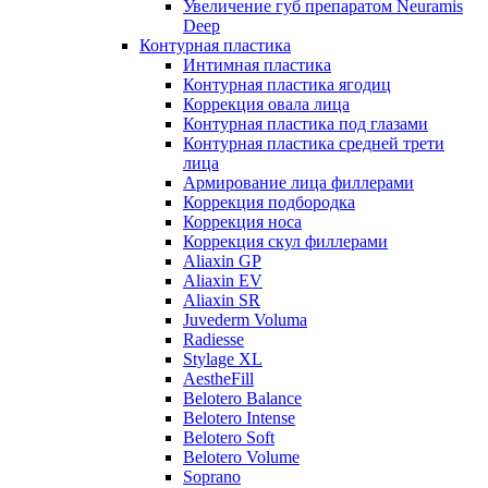
Увеличение губ препаратом Neuramis
Deep
Контурная пластика
Интимная пластика
Контурная пластика ягодиц
Коррекция овала лица
Контурная пластика под глазами
Контурная пластика средней трети
лица
Армирование лица филлерами
Коррекция подбородка
Коррекция носа
Коррекция скул филлерами
Aliaxin GP
Aliaxin EV
Aliaxin SR
Juvederm Voluma
Radiesse
Stylage XL
AestheFill
Belotero Balance
Belotero Intense
Belotero Soft
Belotero Volume
Soprano