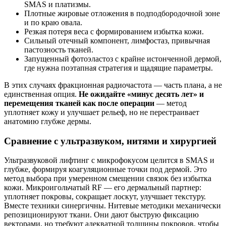
SMAS и платизмы.
Плотные жировые отложения в подподбородочной зоне
и по краю овала.
Резкая потеря веса с формированием избытка кожи.
Сильный отечный компонент, лимфостаз, привычная
пастозность тканей.
Запущенный фотоэластоз с крайне истонченной дермой,
где нужна поэтапная стратегия и щадящие параметры.
В этих случаях фракционная радиочастота — часть плана, а не
единственная опция.
Не ожидайте «минус десять лет» и
перемещения тканей как после операции
— метод
уплотняет кожу и улучшает рельеф, но не перестраивает
анатомию глубже дермы.
Сравнение с ультразвуком, нитями и хирургией
Ультразвуковой лифтинг с микрофокусом целится в SMAS и
глубже, формируя коагуляционные точки под дермой. Это
метод выбора при умеренном смещении связок без избытка
кожи. Микроигольчатый RF — его дермальный партнер:
уплотняет покровы, сокращает лоскут, улучшает текстуру.
Вместе техники синергичны. Нитевые методики механически
репозиционируют ткани. Они дают быструю фиксацию
векторами, но требуют адекватной толщины покровов, чтобы