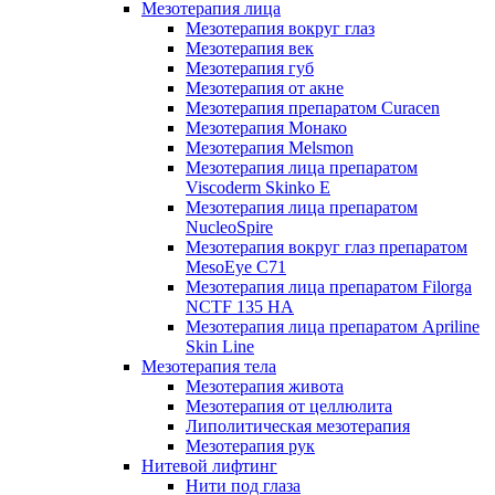
Мезотерапия лица
Мезотерапия вокруг глаз
Мезотерапия век
Мезотерапия губ
Мезотерапия от акне
Мезотерапия препаратом Curacen
Мезотерапия Монако
Мезотерапия Melsmon
Мезотерапия лица препаратом
Viscoderm Skinko E
Мезотерапия лица препаратом
NucleoSpire
Мезотерапия вокруг глаз препаратом
MesoEye С71
Мезотерапия лица препаратом Filorga
NCTF 135 HA
Мезотерапия лица препаратом Apriline
Skin Line
Мезотерапия тела
Мезотерапия живота
Мезотерапия от целлюлита
Липолитическая мезотерапия
Мезотерапия рук
Нитевой лифтинг
Нити под глаза