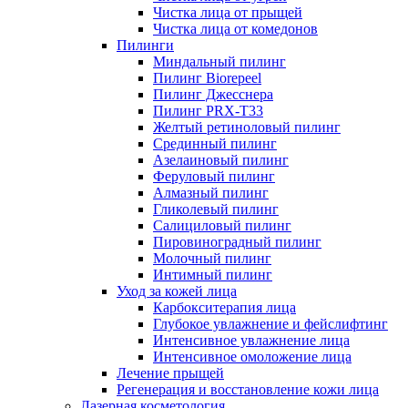
Чистка лица от прыщей
Чистка лица от комедонов
Пилинги
Миндальный пилинг
Пилинг Biorepeel
Пилинг Джесснера
Пилинг PRX-T33
Желтый ретиноловый пилинг
Срединный пилинг
Азелаиновый пилинг
Феруловый пилинг
Алмазный пилинг
Гликолевый пилинг
Салициловый пилинг
Пировиноградный пилинг
Молочный пилинг
Интимный пилинг
Уход за кожей лица
Карбокситерапия лица
Глубокое увлажнение и фейслифтинг
Интенсивное увлажнение лица
Интенсивное омоложение лица
Лечение прыщей
Регенерация и восстановление кожи лица
Лазерная косметология