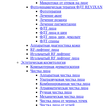
Микротоки от отеков на лице
Фотодинамическая терапия ФДТ REVIXAN
Фототерапия
Лечение акне
Лечение розацеа
Лечение пигментации
ФДТ лица
ФДТ лица и шеи
ФДТ лица, шеи, декольте
ФДТ спины
Аппаратная диагностика кожи
RF-лифтинг лица
Игольчатый RF лифтинг
Игольчатый RF лифтинг лица
Эстетическая косметология
Компьютерная дерматоскопия
Чистка лица
Аппаратная чистка лица
Ультразвуковая чистка лица
Комбинированная чистка лица
Атравматическая чистка лица
Ручная чистка лица
Механическая чистка лица
Чистка лица от черных точек
Чистка лица от угрей