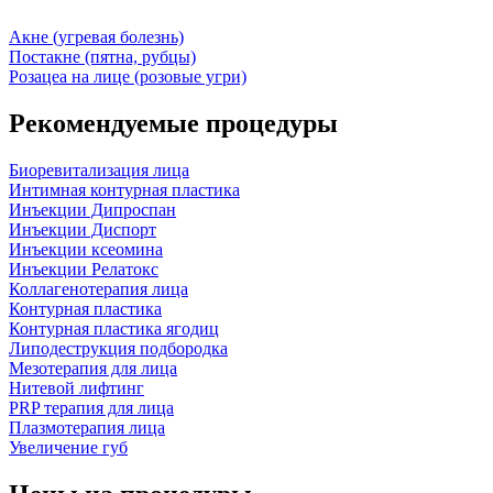
Акне (угревая болезнь)
Постакне (пятна, рубцы)
Розацеа на лице (розовые угри)
Рекомендуемые процедуры
Биоревитализация лица
Интимная контурная пластика
Инъекции Дипроспан
Инъекции Диспорт
Инъекции ксеомина
Инъекции Релатокс
Коллагенотерапия лица
Контурная пластика
Контурная пластика ягодиц
Липодеструкция подбородка
Мезотерапия для лица
Нитевой лифтинг
PRP терапия для лица
Плазмотерапия лица
Увеличение губ