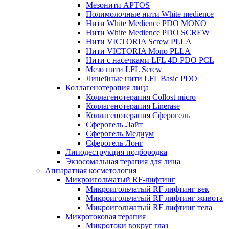
Мезонити APTOS
Полимолочные нити White medience
Нити White Medience PDO MONO
Нити White Medience PDO SCREW
Нити VICTORIA Screw PLLA
Нити VICTORIA Mono PLLA
Нити с насечками LFL 4D PDO PCL
Мезо нити LFL Screw
Линейные нити LFL Basic PDO
Коллагенотерапия лица
Коллагенотерапия Collost micro
Коллагенотерапия Linerase
Коллагенотерапия Сферогель
Сферогель Лайт
Сферогель Медиум
Сферогель Лонг
Липодеструкция подбородка
Экзосомальная терапия для лица
Аппаратная косметология
Микроигольчатый RF-лифтинг
Микроигольчатый RF лифтинг век
Микроигольчатый RF лифтинг живота
Микроигольчатый RF лифтинг тела
Микротоковая терапия
Микротоки вокруг глаз