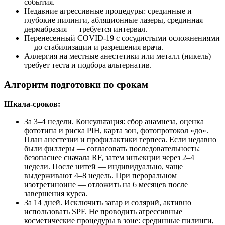
события.
Недавние агрессивные процедуры: срединные и
глубокие пилинги, абляционные лазеры, срединная
дермабразия — требуется интервал.
Перенесенный COVID-19 с сосудистыми осложнениями
— до стабилизации и разрешения врача.
Аллергия на местные анестетики или металл (никель) —
требует теста и подбора альтернатив.
Алгоритм подготовки по срокам
Шкала-сроков:
За 3–4 недели. Консультация: сбор анамнеза, оценка
фототипа и риска PIH, карта зон, фотопротокол «до».
План анестезии и профилактики герпеса. Если недавно
были филлеры — согласовать последовательность:
безопаснее сначала RF, затем инъекции через 2–4
недели. После нитей — индивидуально, чаще
выдерживают 4–8 недель. При пероральном
изотретиноине — отложить на 6 месяцев после
завершения курса.
За 14 дней. Исключить загар и солярий, активно
использовать SPF. Не проводить агрессивные
косметические процедуры в зоне: срединные пилинги,