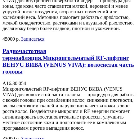
VIVA) для внутренней поверхности бедер — процедура для
зоны, где кожа часто становится мягкой, неровной и менее
упругой после похудения, возрастных изменений или
колебаний веса. Методика помогает работать с дряблостью,
мелкой складчатостью, растяжками и визуальной рыхлостью,
делая кожу бедер более гладкой, плотной и ухоженной.
45000 р.
Записаться
Радиочастотная
термоабляция.Микроигольчатый RF-лифтинг
ВЕНУС ВИВА (VENUS VIVA): волосистая часть
головы
А16.30.054
Микроигольчатый RF-лифтинг ВЕНУС ВИВА (VENUS
VIVA) для волосистой части головы — процедура для работы
с кожей головы при ослаблении волос, снижении плотности,
вялом состоянии тканей и нарушении качества кожи в зоне
роста волос. Воздействие микроигл и RF-энергии помогает
активизировать восстановительные процессы, улучшить
местное состояние кожи и подготовить ее к комплексным
программам против выпадения волос.
33000 р.
Записаться