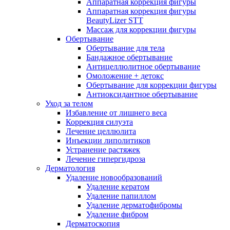
Аппаратная коррекция фигуры
Аппаратная коррекция фигуры
BeautyLizer STT
Массаж для коррекции фигуры
Обертывание
Обертывание для тела
Бандажное обертывание
Антицеллюлитное обертывание
Омоложение + детокс
Обертывание для коррекции фигуры
Антиоксидантное обертывание
Уход за телом
Избавление от лишнего веса
Коррекция силуэта
Лечение целлюлита
Инъекции липолитиков
Устранение растяжек
Лечение гипергидроза
Дерматология
Удаление новообразований
Удаление кератом
Удаление папиллом
Удаление дерматофибромы
Удаление фибром
Дерматоскопия