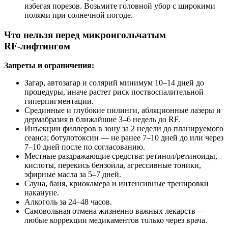
избегая порезов. Возьмите головной убор с широкими
полями при солнечной погоде.
Что нельзя перед микроигольчатым
RF‑лифтингом
Запреты и ограничения:
Загар, автозагар и солярий минимум 10–14 дней до
процедуры, иначе растет риск поствоспалительной
гиперпигментации.
Срединные и глубокие пилинги, абляционные лазеры и
дермабразия в ближайшие 3–6 недель до RF.
Инъекции филлеров в зону за 2 недели до планируемого
сеанса; ботулотоксин — не ранее 7–10 дней до или через
7–10 дней после по согласованию.
Местные раздражающие средства: ретинол/ретиноиды,
кислоты, перекись бензоила, агрессивные тоники,
эфирные масла за 5–7 дней.
Сауна, баня, криокамера и интенсивные тренировки
накануне.
Алкоголь за 24–48 часов.
Самовольная отмена жизненно важных лекарств —
любые коррекции медикаментов только через врача.