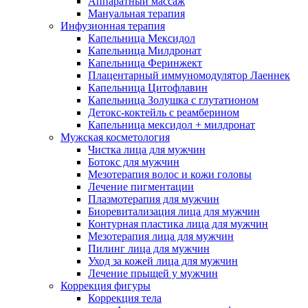
Аппаратный массаж
Мануальная терапия
Инфузионная терапия
Капельница Мексидол
Капельница Милдронат
Капельница Феринжект
Плацентарный иммуномодулятор Лаеннек
Капельница Цитофлавин
Капельница Золушка с глутатионом
Детокс-коктейль с реамберином
Капельница мексидол + милдронат
Мужская косметология
Чистка лица для мужчин
Ботокс для мужчин
Мезотерапия волос и кожи головы
Лечение пигментации
Плазмотерапия для мужчин
Биоревитализация лица для мужчин
Контурная пластика лица для мужчин
Мезотерапия лица для мужчин
Пилинг лица для мужчин
Уход за кожей лица для мужчин
Лечение прыщей у мужчин
Коррекция фигуры
Коррекция тела