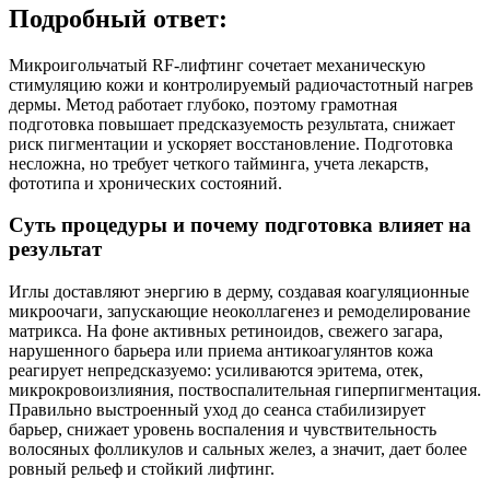
Подробный ответ:
Микроигольчатый RF‑лифтинг сочетает механическую
стимуляцию кожи и контролируемый радиочастотный нагрев
дермы. Метод работает глубоко, поэтому грамотная
подготовка повышает предсказуемость результата, снижает
риск пигментации и ускоряет восстановление. Подготовка
несложна, но требует четкого тайминга, учета лекарств,
фототипа и хронических состояний.
Суть процедуры и почему подготовка влияет на
результат
Иглы доставляют энергию в дерму, создавая коагуляционные
микроочаги, запускающие неоколлагенез и ремоделирование
матрикса. На фоне активных ретиноидов, свежего загара,
нарушенного барьера или приема антикоагулянтов кожа
реагирует непредсказуемо: усиливаются эритема, отек,
микрокровоизлияния, поствоспалительная гиперпигментация.
Правильно выстроенный уход до сеанса стабилизирует
барьер, снижает уровень воспаления и чувствительность
волосяных фолликулов и сальных желез, а значит, дает более
ровный рельеф и стойкий лифтинг.