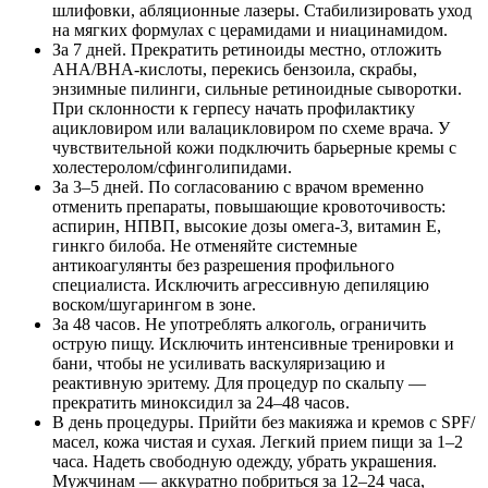
шлифовки, абляционные лазеры. Стабилизировать уход
на мягких формулах с церамидами и ниацинамидом.
За 7 дней. Прекратить ретиноиды местно, отложить
AHA/BHA‑кислоты, перекись бензоила, скрабы,
энзимные пилинги, сильные ретиноидные сыворотки.
При склонности к герпесу начать профилактику
ацикловиром или валацикловиром по схеме врача. У
чувствительной кожи подключить барьерные кремы с
холестеролом/сфинголипидами.
За 3–5 дней. По согласованию с врачом временно
отменить препараты, повышающие кровоточивость:
аспирин, НПВП, высокие дозы омега‑3, витамин E,
гинкго билоба. Не отменяйте системные
антикоагулянты без разрешения профильного
специалиста. Исключить агрессивную депиляцию
воском/шугарингом в зоне.
За 48 часов. Не употреблять алкоголь, ограничить
острую пищу. Исключить интенсивные тренировки и
бани, чтобы не усиливать васкуляризацию и
реактивную эритему. Для процедур по скальпу —
прекратить миноксидил за 24–48 часов.
В день процедуры. Прийти без макияжа и кремов с SPF/
масел, кожа чистая и сухая. Легкий прием пищи за 1–2
часа. Надеть свободную одежду, убрать украшения.
Мужчинам — аккуратно побриться за 12–24 часа,