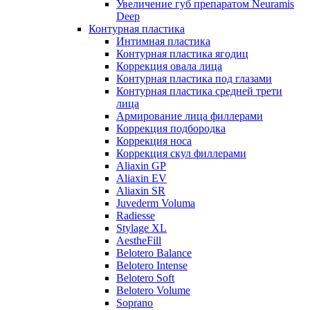
Увеличение губ препаратом Neuramis
Deep
Контурная пластика
Интимная пластика
Контурная пластика ягодиц
Коррекция овала лица
Контурная пластика под глазами
Контурная пластика средней трети
лица
Армирование лица филлерами
Коррекция подбородка
Коррекция носа
Коррекция скул филлерами
Aliaxin GP
Aliaxin EV
Aliaxin SR
Juvederm Voluma
Radiesse
Stylage XL
AestheFill
Belotero Balance
Belotero Intense
Belotero Soft
Belotero Volume
Soprano