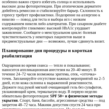
особенно важно строго избегать солнца и использовать
высокие дозы фотопротекции. При атопическом дерматите
добейтесь ремиссии и стабилизируйте барьер. Склонность к
герпесу требует профилактики. Подозрение на аллергию к
никелю — повод для теста и выбора игл с низким
содержанием никеля либо альтернатив. При сахарном диабете
контролируйте гликемию: высокий HbA1c ухудшает
заживление. Сообщите о менструальном цикле: болевая
чувствительность у некоторых пациентов выше в
предменструальные дни — возможно, лучше сдвинуть визит.
Планирование дня процедуры и короткая
реабилитация
Ощущения во время сеанса — тепло и покалывание;
наносится аппликационная анестезия на 20–40 минут. В
течение 24–72 часов возможны эритема, отек, «сеточка»
точек. Запланируйте отсутствие важных мероприятий на 2–5
дней, если кожа склонна к выраженной реактивности.
Держите под рукой мягкий очищающий гель без сульфатов,
увлажняющий крем, термальную воду. В первую неделю
обязательна фотопротекция:
SPF 50+ и физические методы
укрытия
. Спорт, баня, бассейн, агрессивные средства — под
запретом 48–72 часа. Макияж допустим спустя 24 часа при