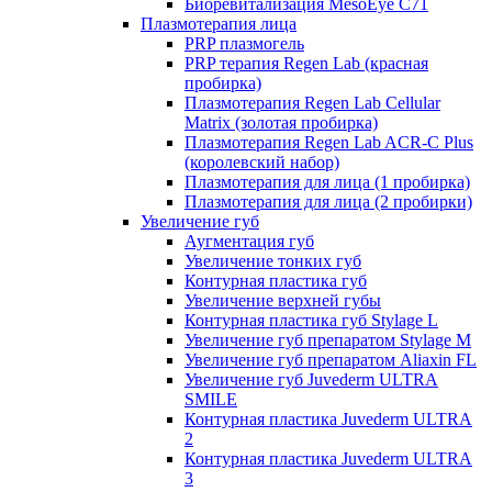
Биоревитализация MesoEye C71
Плазмотерапия лица
PRP плазмогель
PRP терапия Regen Lab (красная
пробирка)
Плазмотерапия Regen Lab Cellular
Matrix (золотая пробирка)
Плазмотерапия Regen Lab ACR-C Plus
(королевский набор)
Плазмотерапия для лица (1 пробирка)
Плазмотерапия для лица (2 пробирки)
Увеличение губ
Аугментация губ
Увеличение тонких губ
Контурная пластика губ
Увеличение верхней губы
Контурная пластика губ Stylage L
Увеличение губ препаратом Stylage M
Увеличение губ препаратом Aliaxin FL
Увеличение губ Juvederm ULTRA
SMILE
Контурная пластика Juvederm ULTRA
2
Контурная пластика Juvederm ULTRA
3