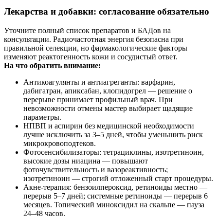
Лекарства и добавки: согласование обязательно
Уточните полный список препаратов и БАДов на
консультации. Радиочастотная энергия безопасна при
правильной селекции, но фармакологические факторы
изменяют реактогенность кожи и сосудистый ответ.
На что обратить внимание:
Антикоагулянты и антиагреганты: варфарин,
дабигатран, апиксабан, клопидогрел — решение о
перерыве принимает профильный врач. При
невозможности отмены мастер выбирает щадящие
параметры.
НПВП и аспирин без медицинской необходимости
лучше исключить за 3–5 дней, чтобы уменьшить риск
микрокровоподтеков.
Фотосенсибилизаторы: тетрациклины, изотретиноин,
высокие дозы ниацина — повышают
фоточувствительность и вазореактивность;
изотретиноин — строгий отложенный старт процедуры.
Акне‑терапия: бензоилпероксид, ретиноиды местно —
перерыв 5–7 дней; системные ретиноиды — перерыв 6
месяцев. Топический миноксидил на скальпе — пауза
24–48 часов.