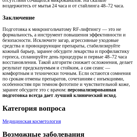
отсутствии сочащихся микроканалов. На скальпе
воздержитесь от мытья 24 часа и от стайлинга 48–72 часа.
Заключение
Подготовка к микроигольчатому RF‑лифтингу — это не
формальность, а инструмент повышения эффективности и
безопасности. Исключите загар, агрессивные уходовые
средства и провоцирующие препараты, стабилизируйте
кожный барьер, заранее обсудите лекарства и профилактику
герпеса, спланируйте день процедуры и первые 48–72 часа
восстановления. Такой алгоритм снижает осложнения, делает
результат предсказуемым и стойким, а сам сеанс —
комфортным и технически точным. Если остаются сомнения
по срокам отмены препаратов, сочетаниям с инъекциями,
особенностям при темном фототипе и чувствительной коже,
заранее обсудите это с врачом:
персонализированная
подготовка всегда дает лучший клинический исход
.
Категория вопроса
Медицинская косметология
Возможные заболевания