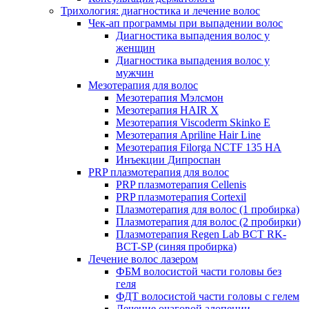
Трихология: диагностика и лечение волос
Чек-ап программы при выпадении волос
Диагностика выпадения волос у
женщин
Диагностика выпадения волос у
мужчин
Мезотерапия для волос
Мезотерапия Мэлсмон
Мезотерапия HAIR X
Мезотерапия Viscoderm Skinko E
Мезотерапия Apriline Hair Line
Мезотерапия Filorga NCTF 135 HA
Инъекции Дипроспан
PRP плазмотерапия для волос
PRP плазмотерапия Cellenis
PRP плазмотерапия Cortexil
Плазмотерапия для волос (1 пробирка)
Плазмотерапия для волос (2 пробирки)
Плазмотерапия Regen Lab BCT RK-
BCT-SP (синяя пробирка)
Лечение волос лазером
ФБМ волосистой части головы без
геля
ФДТ волосистой части головы с гелем
Лечение очаговой алопеции