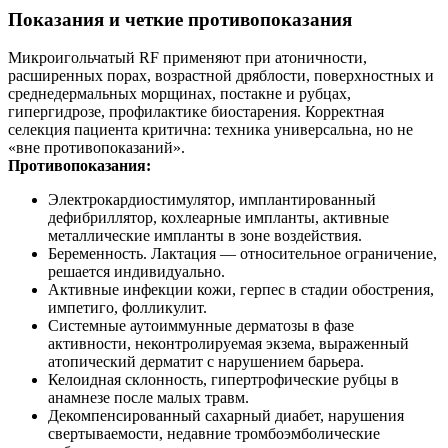
Показания и четкие противопоказания
Микроигольчатый RF применяют при атоничности,
расширенных порах, возрастной дряблости, поверхностных и
среднедермальных морщинах, постакне и рубцах,
гипергидрозе, профилактике биостарения. Корректная
селекция пациента критична: техника универсальна, но не
«вне противопоказаний».
Противопоказания:
Электрокардиостимулятор, имплантированный
дефибриллятор, кохлеарные импланты, активные
металлические импланты в зоне воздействия.
Беременность. Лактация — относительное ограничение,
решается индивидуально.
Активные инфекции кожи, герпес в стадии обострения,
импетиго, фолликулит.
Системные аутоиммунные дерматозы в фазе
активности, неконтролируемая экзема, выраженный
атопический дерматит с нарушением барьера.
Келоидная склонность, гипертрофические рубцы в
анамнезе после малых травм.
Декомпенсированный сахарный диабет, нарушения
свертываемости, недавние тромбоэмболические