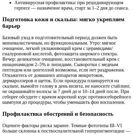
Антивирусная профилактика: при рецидивирующем
герпесе — назначение врача, старт за 1–2 дня до сеанса.
Подготовка кожи и скальпа: мягко укрепляем
барьер
Базовый уход в подготовительный период должен быть
минималистичным, но функциональным. Утро: мягкое
очищение, легкий увлажняющий крем с церамидами/
гиалуроновой кислотой, фотозащита широкого спектра.
Вечер: деликатное очищение, восстановительный крем с
ниацинамидом 2–5% и липидами. Сыворотки с медным
пептидом или центеллой возможны, если нет раздражения.
Откажитесь от домашних аппаратов микротоков,
дермароллеров и щеток. Если процедура планируется на
скальпе, вымойте голову в день визита, не наносите стайлинг,
не окрашивайте волосы за 7 дней до и 10–14 дней после. При
себорее обсудите с врачом короткий курс противосеборейного
шампуня до процедуры, чтобы уменьшить фон воспаления.
Профилактика обострений и безопасность
Оцените факторы риска заранее. Темные фототипы III–VI
больше склонны к поствоспалительной гиперпигментации —