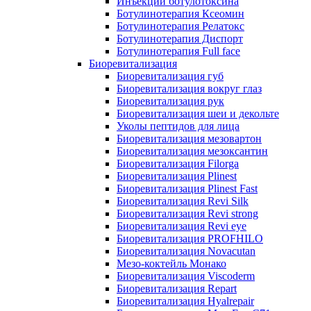
Инъекции ботулотоксина
Ботулинотерапия Ксеомин
Ботулинотерапия Релатокс
Ботулинотерапия Диспорт
Ботулинотерапия Full face
Биоревитализация
Биоревитализация губ
Биоревитализация вокруг глаз
Биоревитализация рук
Биоревитализация шеи и декольте
Уколы пептидов для лица
Биоревитализация мезовартон
Биоревитализация мезоксантин
Биоревитализация Filorga
Биоревитализация Plinest
Биоревитализация Plinest Fast
Биоревитализация Revi Silk
Биоревитализация Revi strong
Биоревитализация Revi eye
Биоревитализация PROFHILO
Биоревитализация Novacutan
Мезо-коктейль Монако
Биоревитализация Viscoderm
Биоревитализация Repart
Биоревитализация Hyalrepair