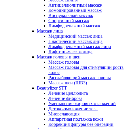
Антицеллюлитный массаж
Комбинированный массаж
Висцеральный массаж
Спортивный массаж
Лимфодренажный массаж
Массаж лица
Медицинский массаж лица
Пластический массаж лица
Лимфодренажный массаж лица
Лифтинг-массаж лица
Массаж головы и шеи
Массаж головы
Массаж головы для стимуляции роста
волос
Расслабляющий массаж головы
Массаж шеи (ШВЗ)
Beautylizer STT
Лечение целлюлита
Лечение фиброза
Уменьшение жировых отложений
Детокс-омоложение тела
Миорелаксация
Аппаратная подтяжка кожи
Коррекция фигуры без операции