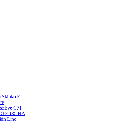
 Skinko E
re
esoEye С71
NCTF 135 HA
kin Line