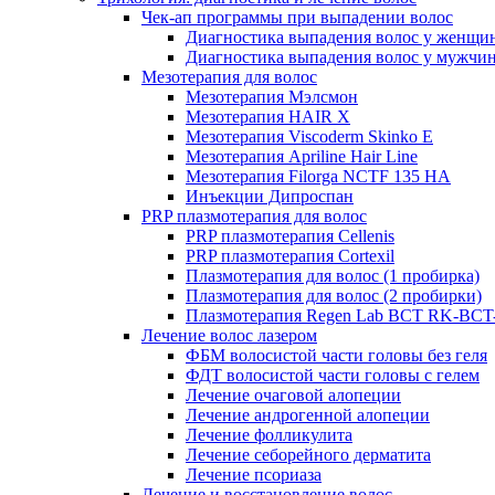
Чек-ап программы при выпадении волос
Диагностика выпадения волос у женщи
Диагностика выпадения волос у мужчи
Мезотерапия для волос
Мезотерапия Мэлсмон
Мезотерапия HAIR X
Мезотерапия Viscoderm Skinko E
Мезотерапия Apriline Hair Line
Мезотерапия Filorga NCTF 135 HA
Инъекции Дипроспан
PRP плазмотерапия для волос
PRP плазмотерапия Cellenis
PRP плазмотерапия Cortexil
Плазмотерапия для волос (1 пробирка)
Плазмотерапия для волос (2 пробирки)
Плазмотерапия Regen Lab BCT RK-BCT-
Лечение волос лазером
ФБМ волосистой части головы без геля
ФДТ волосистой части головы с гелем
Лечение очаговой алопеции
Лечение андрогенной алопеции
Лечение фолликулита
Лечение себорейного дерматита
Лечение псориаза
Лечение и восстановление волос