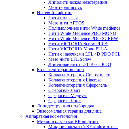
Липолитическая мезотерапия
Мезотерапия рук
Нитевой лифтинг
Нити под глаза
Мезонити APTOS
Полимолочные нити White medience
Нити White Medience PDO MONO
Нити White Medience PDO SCREW
Нити VICTORIA Screw PLLA
Нити VICTORIA Mono PLLA
Нити с насечками LFL 4D PDO PCL
Мезо нити LFL Screw
Линейные нити LFL Basic PDO
Коллагенотерапия лица
Коллагенотерапия Collost micro
Коллагенотерапия Linerase
Коллагенотерапия Сферогель
Сферогель Лайт
Сферогель Медиум
Сферогель Лонг
Липодеструкция подбородка
Экзосомальная терапия для лица
Аппаратная косметология
Микроигольчатый RF-лифтинг
Микроигольчатый RF лифтинг век