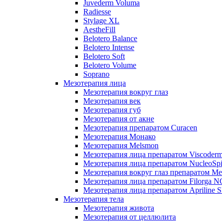
Juvederm Voluma
Radiesse
Stylage XL
AestheFill
Belotero Balance
Belotero Intense
Belotero Soft
Belotero Volume
Soprano
Мезотерапия лица
Мезотерапия вокруг глаз
Мезотерапия век
Мезотерапия губ
Мезотерапия от акне
Мезотерапия препаратом Curacen
Мезотерапия Монако
Мезотерапия Melsmon
Мезотерапия лица препаратом Viscoderm
Мезотерапия лица препаратом NucleoSpi
Мезотерапия вокруг глаз препаратом M
Мезотерапия лица препаратом Filorga 
Мезотерапия лица препаратом Apriline S
Мезотерапия тела
Мезотерапия живота
Мезотерапия от целлюлита