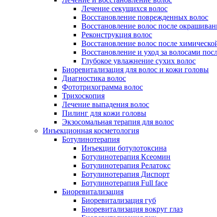
Лечение секущихся волос
Восстановление поврежденных волос
Восстановление волос после окрашиван
Реконструкция волос
Восстановление волос после химическо
Восстановление и уход за волосами пос
Глубокое увлажнение сухих волос
Биоревитализация для волос и кожи головы
Диагностика волос
Фототрихограмма волос
Трихоскопия
Лечение выпадения волос
Пилинг для кожи головы
Экзосомальная терапия для волос
Инъекционная косметология
Ботулинотерапия
Инъекции ботулотоксина
Ботулинотерапия Ксеомин
Ботулинотерапия Релатокс
Ботулинотерапия Диспорт
Ботулинотерапия Full face
Биоревитализация
Биоревитализация губ
Биоревитализация вокруг глаз