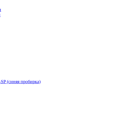
н
н
SP (синяя пробирка)