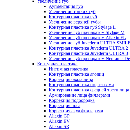
Увеличение губ
Аугментация губ
Увеличение тонких губ
Контурная пластика губ
Увеличение верхней губы
Контурная пластика губ Stylage L
Увеличение губ препаратом Stylage M
Увеличение губ препаратом Aliaxin FL
Увеличение губ Juvederm ULTRA SMIL
Контурная пластика Juvederm ULTRA 2
Контурная пластика Juvederm ULTRA 3
Увеличение губ препаратом Neuramis De
Контурная пластика
Интимная пластика
Контурная пластика ягодиц
Коррекция овала лица
Контурная пластика под глазами
Контурная пластика средней трети лица
Армирование лица филлерами
Коррекция подбородка
Коррекция носа
Коррекция скул филлерами
Aliaxin GP
Aliaxin EV
Aliaxin SR