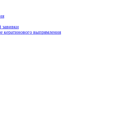
ия
й завивки
ле кератинового выпрямления