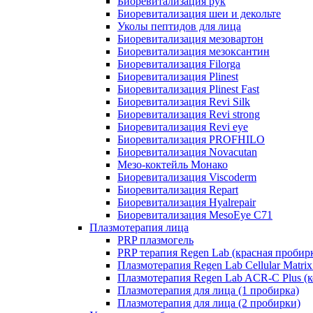
Биоревитализация рук
Биоревитализация шеи и декольте
Уколы пептидов для лица
Биоревитализация мезовартон
Биоревитализация мезоксантин
Биоревитализация Filorga
Биоревитализация Plinest
Биоревитализация Plinest Fast
Биоревитализация Revi Silk
Биоревитализация Revi strong
Биоревитализация Revi eye
Биоревитализация PROFHILO
Биоревитализация Novacutan
Мезо-коктейль Монако
Биоревитализация Viscoderm
Биоревитализация Repart
Биоревитализация Hyalrepair
Биоревитализация MesoEye C71
Плазмотерапия лица
PRP плазмогель
PRP терапия Regen Lab (красная пробир
Плазмотерапия Regen Lab Cellular Matrix
Плазмотерапия Regen Lab ACR-C Plus (к
Плазмотерапия для лица (1 пробирка)
Плазмотерапия для лица (2 пробирки)