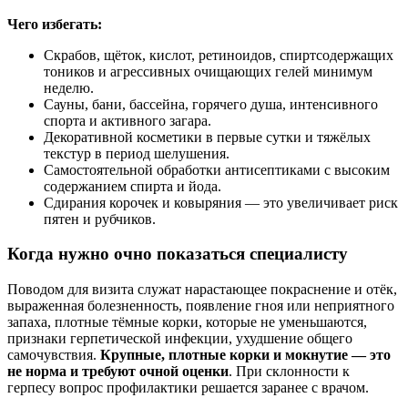
Чего избегать:
Скрабов, щёток, кислот, ретиноидов, спиртсодержащих
тоников и агрессивных очищающих гелей минимум
неделю.
Сауны, бани, бассейна, горячего душа, интенсивного
спорта и активного загара.
Декоративной косметики в первые сутки и тяжёлых
текстур в период шелушения.
Самостоятельной обработки антисептиками с высоким
содержанием спирта и йода.
Сдирания корочек и ковыряния — это увеличивает риск
пятен и рубчиков.
Когда нужно очно показаться специалисту
Поводом для визита служат нарастающее покраснение и отёк,
выраженная болезненность, появление гноя или неприятного
запаха, плотные тёмные корки, которые не уменьшаются,
признаки герпетической инфекции, ухудшение общего
самочувствия.
Крупные, плотные корки и мокнутие — это
не норма и требуют очной оценки
. При склонности к
герпесу вопрос профилактики решается заранее с врачом.