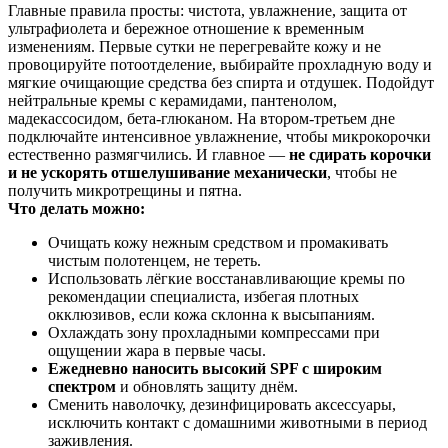
Главные правила просты: чистота, увлажнение, защита от
ультрафиолета и бережное отношение к временным
изменениям. Первые сутки не перегревайте кожу и не
провоцируйте потоотделение, выбирайте прохладную воду и
мягкие очищающие средства без спирта и отдушек. Подойдут
нейтральные кремы с керамидами, пантенолом,
мадекассосидом, бета‑глюканом. На втором-третьем дне
подключайте интенсивное увлажнение, чтобы микрокорочки
естественно размягчились. И главное —
не сдирать корочки
и не ускорять отшелушивание механически
, чтобы не
получить микротрещины и пятна.
Что делать можно:
Очищать кожу нежным средством и промакивать
чистым полотенцем, не тереть.
Использовать лёгкие восстанавливающие кремы по
рекомендации специалиста, избегая плотных
окклюзивов, если кожа склонна к высыпаниям.
Охлаждать зону прохладными компрессами при
ощущении жара в первые часы.
Ежедневно наносить высокий SPF с широким
спектром
и обновлять защиту днём.
Сменить наволочку, дезинфицировать аксессуары,
исключить контакт с домашними животными в период
заживления.