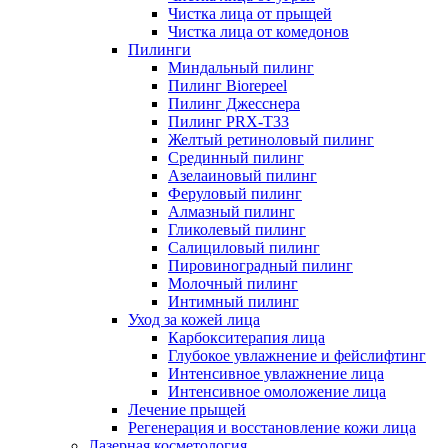
Чистка лица от прыщей
Чистка лица от комедонов
Пилинги
Миндальный пилинг
Пилинг Biorepeel
Пилинг Джесснера
Пилинг PRX-T33
Желтый ретиноловый пилинг
Срединный пилинг
Азелаиновый пилинг
Феруловый пилинг
Алмазный пилинг
Гликолевый пилинг
Салициловый пилинг
Пировиноградный пилинг
Молочный пилинг
Интимный пилинг
Уход за кожей лица
Карбокситерапия лица
Глубокое увлажнение и фейслифтинг
Интенсивное увлажнение лица
Интенсивное омоложение лица
Лечение прыщей
Регенерация и восстановление кожи лица
Лазерная косметология