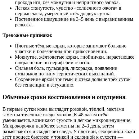
прохода игл, без мокнутия и неприятного запаха.
Лёгкая стянутость, чувство «солнечного ожога» в
первые часы, умеренный отёк до двух суток.
Постепенное шелушение на 3–5 день с выравниванием
рельефа.
Тревожные признаки:
Плотные тёмные корки, которые занимают большие
участки и болезненны при прикосновении.
Мокнутие, жёлтоватые корки, гнойнички, нарастающее
покраснение по периферии очагов.
Сильная боль, пульсация, лихорадка, появление
пузырьков по типу герпетических высыпаний.
Сохранение яркой эритемы и отёка дольше трёх суток
без тенденции к затуханию.
Обычные сроки восстановления и ощущения
В первые сутки кожа выглядит розовой, тёплой, местами
заметны точечные следы уколов. К 48 часам отёк
уменьшается, возникают сухость и лёгкое микрошелушение.
Микрокорочки наиболее заметны на 2–3 день, затем
размягчаются и сходят без следа. У плотной, себорейной кожи
этот процесс быстрее; у тонкой и склонной к сухости —