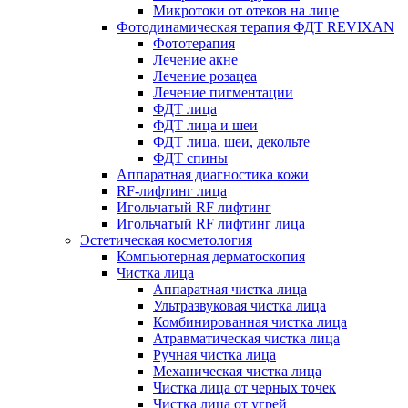
Микротоки от отеков на лице
Фотодинамическая терапия ФДТ REVIXAN
Фототерапия
Лечение акне
Лечение розацеа
Лечение пигментации
ФДТ лица
ФДТ лица и шеи
ФДТ лица, шеи, декольте
ФДТ спины
Аппаратная диагностика кожи
RF-лифтинг лица
Игольчатый RF лифтинг
Игольчатый RF лифтинг лица
Эстетическая косметология
Компьютерная дерматоскопия
Чистка лица
Аппаратная чистка лица
Ультразвуковая чистка лица
Комбинированная чистка лица
Атравматическая чистка лица
Ручная чистка лица
Механическая чистка лица
Чистка лица от черных точек
Чистка лица от угрей