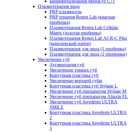
Биоревитализация MesoEye C71
Плазмотерапия лица
PRP плазмогель
PRP терапия Regen Lab (красная
пробирка)
Плазмотерапия Regen Lab Cellular
Matrix (золотая пробирка)
Плазмотерапия Regen Lab ACR-C Plus
(королевский набор)
Плазмотерапия для лица (1 пробирка)
Плазмотерапия для лица (2 пробирки)
Увеличение губ
Аугментация губ
Увеличение тонких губ
Контурная пластика губ
Увеличение верхней губы
Контурная пластика губ Stylage L
Увеличение губ препаратом Stylage M
Увеличение губ препаратом Aliaxin FL
Увеличение губ Juvederm ULTRA
SMILE
Контурная пластика Juvederm ULTRA
2
Контурная пластика Juvederm ULTRA
3