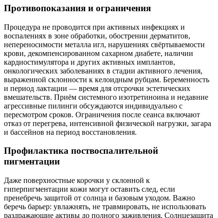
Противопоказания и ограничения
Процедура не проводится при активных инфекциях и
воспалениях в зоне обработки, обострении дерматитов,
непереносимости металла игл, нарушениях свёртываемости
крови, декомпенсированном сахарном диабете, наличии
кардиостимулятора и других активных имплантов,
онкологических заболеваниях в стадии активного лечения,
выраженной склонности к келоидным рубцам. Беременность
и период лактации — время для отсрочки эстетических
вмешательств. Приём системного изотретиноина и недавние
агрессивные пилинги обсуждаются индивидуально с
пересмотром сроков. Ограничения после сеанса включают
отказ от перегрева, интенсивной физической нагрузки, загара
и бассейнов на период восстановления.
Профилактика поствоспалительной
пигментации
Даже поверхностные корочки у склонной к
гиперпигментации кожи могут оставить след, если
пренебречь защитой от солнца и базовым уходом. Важно
беречь барьер: увлажнять, не травмировать, не использовать
раздражающие активы до полного заживления. Солнцезащита