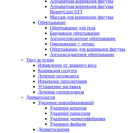
Аппаратная коррекция фигуры
Аппаратная коррекция фигуры
BeautyLizer STT
Массаж для коррекции фигуры
Обертывание
Обертывание для тела
Бандажное обертывание
Антицеллюлитное обертывание
Омоложение + детокс
Обертывание для коррекции фигуры
Антиоксидантное обертывание
Уход за телом
Избавление от лишнего веса
Коррекция силуэта
Лечение целлюлита
Инъекции липолитиков
Устранение растяжек
Лечение гипергидроза
Дерматология
Удаление новообразований
Удаление кератом
Удаление папиллом
Удаление дерматофибромы
Удаление фибром
Дерматоскопия