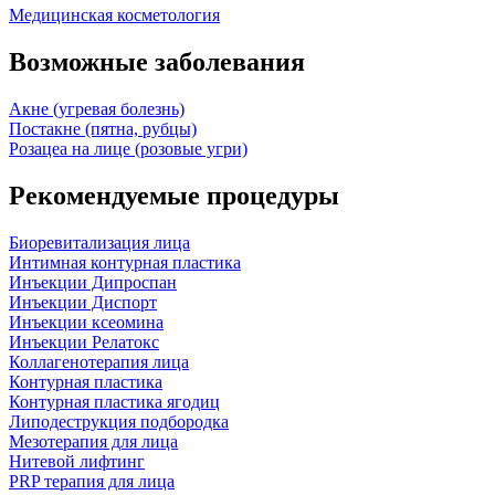
Медицинская косметология
Возможные заболевания
Акне (угревая болезнь)
Постакне (пятна, рубцы)
Розацеа на лице (розовые угри)
Рекомендуемые процедуры
Биоревитализация лица
Интимная контурная пластика
Инъекции Дипроспан
Инъекции Диспорт
Инъекции ксеомина
Инъекции Релатокс
Коллагенотерапия лица
Контурная пластика
Контурная пластика ягодиц
Липодеструкция подбородка
Мезотерапия для лица
Нитевой лифтинг
PRP терапия для лица