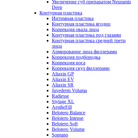
Увеличение губ препаратом Neuramis
Deep
Контурная пластика
Интимная пластика
Контурная пластика ягодиц
Коррекция овала лица
Контурная пластика под глазами
Контурная пластика средней трети
лица
Армирование лица филлерами
Коррекция подбородка
Коррекция носа
Коррекция скул филлерами
Aliaxin GP
Aliaxin EV
Aliaxin SR
Juvederm Voluma
Radiesse
Stylage XL
AestheFill
Belotero Balance
Belotero Intense
Belotero Soft
Belotero Volume
Soprano