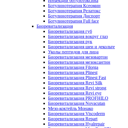
Инъекции ботулотоксина
Ботулинотерапия Ксеомин
Ботулинотерапия Релатокс
Ботулинотерапия Диспорт
Ботулинотерапия Full face
Биоревитализация
Биоревитализация губ
Биоревитализация вокруг глаз
Биоревитализация рук
Биоревитализация шеи и декольте
Уколы пептидов для лица
Биоревитализация мезовартон
Биоревитализация мезоксантин
Биоревитализация Filorga
Биоревитализация Plinest
Биоревитализация Plinest Fast
Биоревитализация Revi Silk
Биоревитализация Revi strong
Биоревитализация Revi eye
Биоревитализация PROFHILO
Биоревитализация Novacutan
Мезо-коктейль Монако
Биоревитализация Viscoderm
Биоревитализация Repart
Биоревитализация Hyalrepair