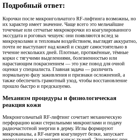
Подробный ответ:
Корочки после микроигольчатого RF‑лифтинга возможны, но
их характер имеет значение. Чаще всего это мельчайшие
точечные или сетчатые микрокорочки из коагулированного
экссудата и роговых чешуек: они появляются вслед за
микроуколами и тепловым воздействием, выглядят аккуратно,
почти не выступают над кожей и сходят самостоятельно в
течение нескольких дней. Плотные, протяжённые, тёмные
корки с тягучими выделениями, болезненностью или
нарастающим покраснением — это уже повод для очной
оценки у специалиста. Главная задача — различить
нормальную фазу заживления и признаки осложнений, а
также обеспечить грамотный уход, чтобы восстановление
прошло быстро и предсказуемо.
Механизм процедуры и физиологическая
реакция кожи
Микроигольчатый RF‑лифтинг сочетает механическую
перфорацию кожи стерильными микроиглами и подачу
радиочастотной энергии в дерму. Иглы формируют
микроканалы, а RF-нагрев коагулирует белки, запускает
неоколлагенез и укрепляет каркас тканей. Эпидермис при