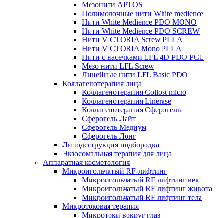
Мезонити APTOS
Полимолочные нити White medience
Нити White Medience PDO MONO
Нити White Medience PDO SCREW
Нити VICTORIA Screw PLLA
Нити VICTORIA Mono PLLA
Нити с насечками LFL 4D PDO PCL
Мезо нити LFL Screw
Линейные нити LFL Basic PDO
Коллагенотерапия лица
Коллагенотерапия Collost micro
Коллагенотерапия Linerase
Коллагенотерапия Сферогель
Сферогель Лайт
Сферогель Медиум
Сферогель Лонг
Липодеструкция подбородка
Экзосомальная терапия для лица
Аппаратная косметология
Микроигольчатый RF-лифтинг
Микроигольчатый RF лифтинг век
Микроигольчатый RF лифтинг живота
Микроигольчатый RF лифтинг тела
Микротоковая терапия
Микротоки вокруг глаз