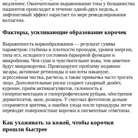
медленнее. Окончательное выравнивание тона у большинства
пациентов происходит в течение одной-двух недель, а
лифтинговый эффект нарастает по мере ремоделирования
коллагена.
Факторы, усиливающие образование корочек
Выраженность коркообразования — результат суммы
параметров: глубины и плотности проходов, уровня энергии,
типа игл, исходного состояния барьерной функции и
микробиома. Чем суше и чувствительнее кожа, тем заметнее
будут микрокорочки. Провоцируют проблему недавние
загары, активные ретиноиды и кислоты накануне,
агрессивная чистка, расчесы, а также привычка часто трогать
лицо. Дополнительные риски создают сахарный диабет,
курение, приём антикоагулянтов, склонность к
гиперпигментации и гипертрофическим рубцам, обострения
дерматитатов, акне, розацеа. У смуглых фототипов дольше
сохраняется эритема, а ошибки ухода после процедуры легче
переводят поверхностные корочки в пигментные отметины.
Как ухаживать за кожей, чтобы корочки
прошли быстрее