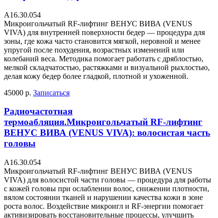
А16.30.054
Микроигольчатый RF-лифтинг ВЕНУС ВИВА (VENUS
VIVA) для внутренней поверхности бедер — процедура для
зоны, где кожа часто становится мягкой, неровной и менее
упругой после похудения, возрастных изменений или
колебаний веса. Методика помогает работать с дряблостью,
мелкой складчатостью, растяжками и визуальной рыхлостью,
делая кожу бедер более гладкой, плотной и ухоженной.
45000 р.
Записаться
Радиочастотная
термоабляция.Микроигольчатый RF-лифтинг
ВЕНУС ВИВА (VENUS VIVA): волосистая часть
головы
А16.30.054
Микроигольчатый RF-лифтинг ВЕНУС ВИВА (VENUS
VIVA) для волосистой части головы — процедура для работы
с кожей головы при ослаблении волос, снижении плотности,
вялом состоянии тканей и нарушении качества кожи в зоне
роста волос. Воздействие микроигл и RF-энергии помогает
активизировать восстановительные процессы, улучшить