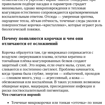
правильном подборе насадки и параметров страдает
минимально, однако микроповреждения и тепловая
коагуляция естественно сопровождаются кратковременным
воспалительным ответом. Отсюда — умеренная эритема,
ощущение тепла, лёгкая отёчность, точечные следы уколов и
поверхностные корочки-«кристаллики», которые играют роль
биологической повязки.
Почему появляются корочки и чем они
отличаются от осложнений
Корочка образуется там, где микроканал соприкасается с
воздухом: свернувшаяся плазма, остатки кератина и
тончайшая плёнка коагулированных белков создают
защитный слой. Это норма, если очаги малы, сухие, не
сливаются и постепенно светлеют. Проблема начинается,
когда травма была глубже, энергия — избыточной, проходов
— слишком много, уход — агрессивный, а кожа —
обезвоженная или воспалённая. В таких условиях возможны
обширные корки, мацерация, присоединение инфекции и
риски поствоспалительной пигментации.
Что считается нормой:
Точечные микрокорочки или тонкая «сеточка» по зонам