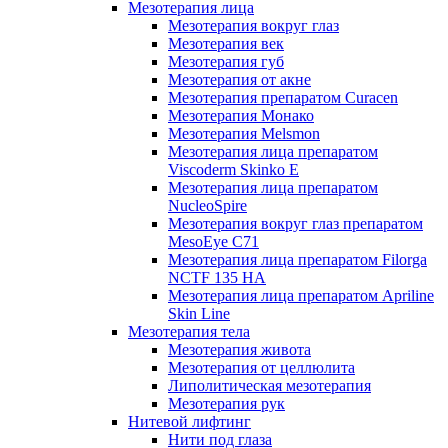
Мезотерапия лица
Мезотерапия вокруг глаз
Мезотерапия век
Мезотерапия губ
Мезотерапия от акне
Мезотерапия препаратом Curacen
Мезотерапия Монако
Мезотерапия Melsmon
Мезотерапия лица препаратом
Viscoderm Skinko E
Мезотерапия лица препаратом
NucleoSpire
Мезотерапия вокруг глаз препаратом
MesoEye С71
Мезотерапия лица препаратом Filorga
NCTF 135 HA
Мезотерапия лица препаратом Apriline
Skin Line
Мезотерапия тела
Мезотерапия живота
Мезотерапия от целлюлита
Липолитическая мезотерапия
Мезотерапия рук
Нитевой лифтинг
Нити под глаза