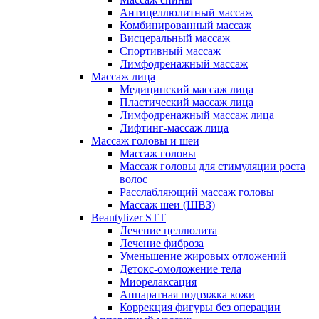
Антицеллюлитный массаж
Комбинированный массаж
Висцеральный массаж
Спортивный массаж
Лимфодренажный массаж
Массаж лица
Медицинский массаж лица
Пластический массаж лица
Лимфодренажный массаж лица
Лифтинг-массаж лица
Массаж головы и шеи
Массаж головы
Массаж головы для стимуляции роста
волос
Расслабляющий массаж головы
Массаж шеи (ШВЗ)
Beautylizer STT
Лечение целлюлита
Лечение фиброза
Уменьшение жировых отложений
Детокс-омоложение тела
Миорелаксация
Аппаратная подтяжка кожи
Коррекция фигуры без операции