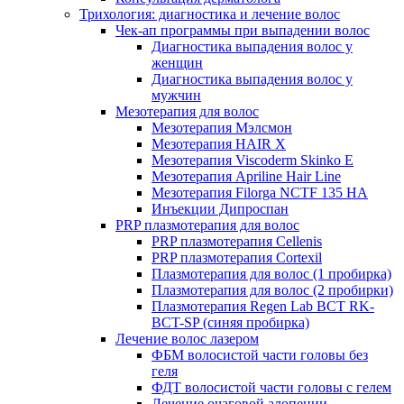
Трихология: диагностика и лечение волос
Чек-ап программы при выпадении волос
Диагностика выпадения волос у
женщин
Диагностика выпадения волос у
мужчин
Мезотерапия для волос
Мезотерапия Мэлсмон
Мезотерапия HAIR X
Мезотерапия Viscoderm Skinko E
Мезотерапия Apriline Hair Line
Мезотерапия Filorga NCTF 135 HA
Инъекции Дипроспан
PRP плазмотерапия для волос
PRP плазмотерапия Cellenis
PRP плазмотерапия Cortexil
Плазмотерапия для волос (1 пробирка)
Плазмотерапия для волос (2 пробирки)
Плазмотерапия Regen Lab BCT RK-
BCT-SP (синяя пробирка)
Лечение волос лазером
ФБМ волосистой части головы без
геля
ФДТ волосистой части головы с гелем
Лечение очаговой алопеции