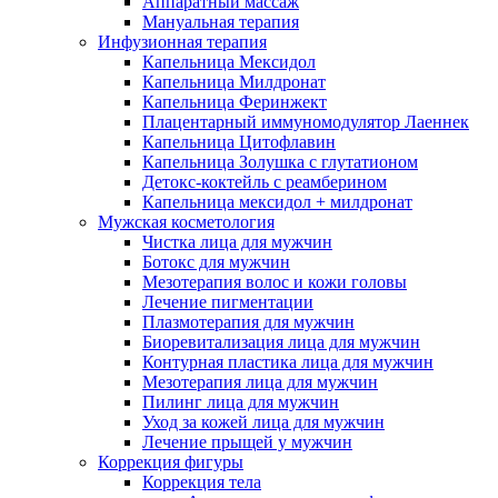
Аппаратный массаж
Мануальная терапия
Инфузионная терапия
Капельница Мексидол
Капельница Милдронат
Капельница Феринжект
Плацентарный иммуномодулятор Лаеннек
Капельница Цитофлавин
Капельница Золушка с глутатионом
Детокс-коктейль с реамберином
Капельница мексидол + милдронат
Мужская косметология
Чистка лица для мужчин
Ботокс для мужчин
Мезотерапия волос и кожи головы
Лечение пигментации
Плазмотерапия для мужчин
Биоревитализация лица для мужчин
Контурная пластика лица для мужчин
Мезотерапия лица для мужчин
Пилинг лица для мужчин
Уход за кожей лица для мужчин
Лечение прыщей у мужчин
Коррекция фигуры
Коррекция тела