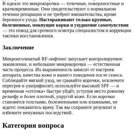
В идеале это микрокорочки — точечные, поверхностные и
кратковременные. Они свидетельствуют о нормальном
течении репарации и не требуют вмешательства, кроме
бережного ухода.
Настораживают только крупные,
болезненные, мокнущие корки и ухудшение самочувствия
— это повод для срочного осмотра специалистом и коррекции
тактики восстановления.
Заключение
Микроигольчатый RF‑лифтинг запускает контролируемое
заживление, и небольшие микрокорочки — естественная
часть процесса. Их выраженность зависит от настроек
аппарата, качества кожи и вашего поведения после сеанса.
Соблюдайте мягкий уход, не срывайте корочки, исключите
перегрев и ультрафиолет, используйте высокий SPF — и
временная «сеточка» быстро уйдёт, уступив место ровному
рельефу и более плотной, упругой коже. Если корочки
становятся толстыми, болезненными или влажными, не
ждите: покажитесь врачу. Так вы сохраните результат и
избежите ненужных последствий.
Категория вопроса