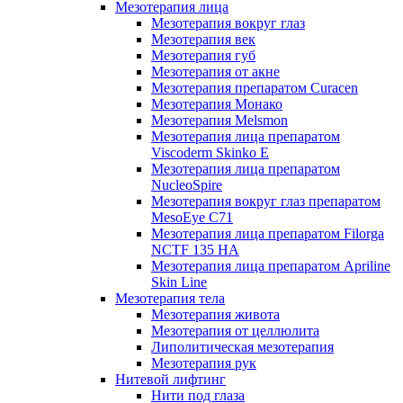
Мезотерапия лица
Мезотерапия вокруг глаз
Мезотерапия век
Мезотерапия губ
Мезотерапия от акне
Мезотерапия препаратом Curacen
Мезотерапия Монако
Мезотерапия Melsmon
Мезотерапия лица препаратом
Viscoderm Skinko E
Мезотерапия лица препаратом
NucleoSpire
Мезотерапия вокруг глаз препаратом
MesoEye С71
Мезотерапия лица препаратом Filorga
NCTF 135 HA
Мезотерапия лица препаратом Apriline
Skin Line
Мезотерапия тела
Мезотерапия живота
Мезотерапия от целлюлита
Липолитическая мезотерапия
Мезотерапия рук
Нитевой лифтинг
Нити под глаза