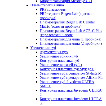
Биоревитализация MesoEye C71
Плазмотерапия лица
PRP плазмогель
PRP терапия Regen Lab (красная
пробирка)
Плазмотерапия Regen Lab Cellular
Matrix (золотая пробирка)
Плазмотерапия Regen Lab ACR-C Plus
(королевский набор)
Плазмотерапия для лица (1 пробирка)
Плазмотерапия для лица (2 пробирки)
Увеличение губ
Аугментация губ
Увеличение тонких губ
Контурная пластика губ
Увеличение верхней губы
Контурная пластика губ Stylage L
Увеличение губ препаратом Stylage M
Увеличение губ препаратом Aliaxin FL
Увеличение губ Juvederm ULTRA
SMILE
Контурная пластика Juvederm ULTRA
2
Контурная пластика Juvederm ULTRA
3