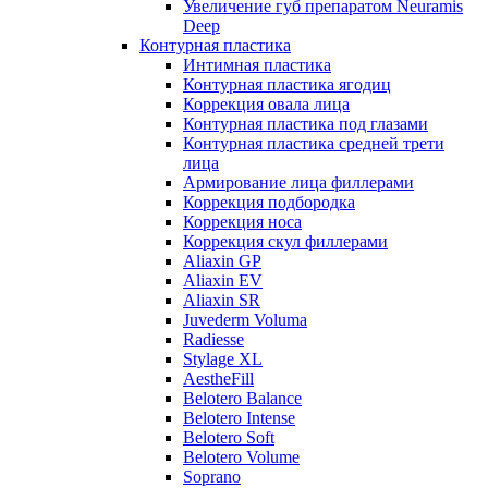
Увеличение губ препаратом Neuramis
Deep
Контурная пластика
Интимная пластика
Контурная пластика ягодиц
Коррекция овала лица
Контурная пластика под глазами
Контурная пластика средней трети
лица
Армирование лица филлерами
Коррекция подбородка
Коррекция носа
Коррекция скул филлерами
Aliaxin GP
Aliaxin EV
Aliaxin SR
Juvederm Voluma
Radiesse
Stylage XL
AestheFill
Belotero Balance
Belotero Intense
Belotero Soft
Belotero Volume
Soprano