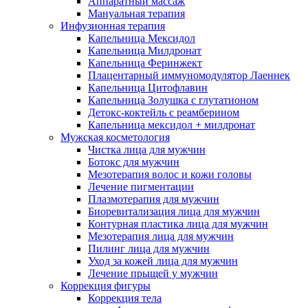
Аппаратный массаж
Мануальная терапия
Инфузионная терапия
Капельница Мексидол
Капельница Милдронат
Капельница Феринжект
Плацентарный иммуномодулятор Лаеннек
Капельница Цитофлавин
Капельница Золушка с глутатионом
Детокс-коктейль с реамберином
Капельница мексидол + милдронат
Мужская косметология
Чистка лица для мужчин
Ботокс для мужчин
Мезотерапия волос и кожи головы
Лечение пигментации
Плазмотерапия для мужчин
Биоревитализация лица для мужчин
Контурная пластика лица для мужчин
Мезотерапия лица для мужчин
Пилинг лица для мужчин
Уход за кожей лица для мужчин
Лечение прыщей у мужчин
Коррекция фигуры
Коррекция тела