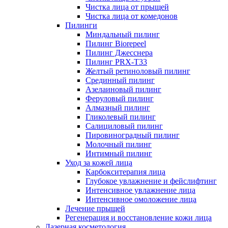
Чистка лица от прыщей
Чистка лица от комедонов
Пилинги
Миндальный пилинг
Пилинг Biorepeel
Пилинг Джесснера
Пилинг PRX-T33
Желтый ретиноловый пилинг
Срединный пилинг
Азелаиновый пилинг
Феруловый пилинг
Алмазный пилинг
Гликолевый пилинг
Салициловый пилинг
Пировиноградный пилинг
Молочный пилинг
Интимный пилинг
Уход за кожей лица
Карбокситерапия лица
Глубокое увлажнение и фейслифтинг
Интенсивное увлажнение лица
Интенсивное омоложение лица
Лечение прыщей
Регенерация и восстановление кожи лица
Лазерная косметология