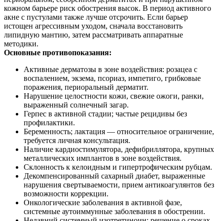
кожном барьере риск обострения высок. В период активного
акне с пустулами также лучше отсрочить. Если барьер
истощен агрессивным уходом, сначала восстановить
липидную мантию, затем рассматривать аппаратные
методики.
Основные противопоказания:
Активные дерматозы в зоне воздействия: розацеа с
воспалением, экзема, псориаз, импетиго, грибковые
поражения, периоральный дерматит.
Нарушение целостности кожи, свежие ожоги, ранки,
выраженный солнечный загар.
Герпес в активной стадии; частые рецидивы без
профилактики.
Беременность; лактация — относительное ограничение,
требуется личная консультация.
Наличие кардиостимулятора, дефибриллятора, крупных
металлических имплантов в зоне воздействия.
Склонность к келоидным и гипертрофическим рубцам.
Декомпенсированный сахарный диабет, выраженные
нарушения свертываемости, прием антикоагулянтов без
возможности коррекции.
Онкологические заболевания в активной фазе,
системные аутоиммунные заболевания в обострении.
Недавний системный изотретиноин; решение о сроках