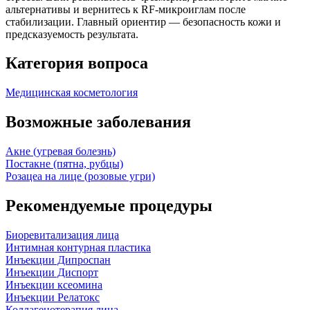
альтернативы и вернитесь к RF‑микроиглам после
стабилизации. Главный ориентир — безопасность кожи и
предсказуемость результата.
Категория вопроса
Медицинская косметология
Возможные заболевания
Акне (угревая болезнь)
Постакне (пятна, рубцы)
Розацеа на лице (розовые угри)
Рекомендуемые процедуры
Биоревитализация лица
Интимная контурная пластика
Инъекции Дипроспан
Инъекции Диспорт
Инъекции ксеомина
Инъекции Релатокс
Коллагенотерапия лица