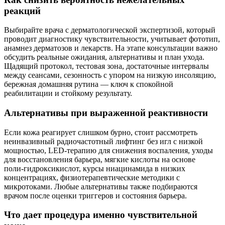
реакций
Выбирайте врача с дерматологической экспертизой, который
проводит диагностику чувствительности, учитывает фототип,
анамнез дерматозов и лекарств. На этапе консультации важно
обсудить реальные ожидания, альтернативы и план ухода.
Щадящий протокол, тестовая зона, достаточные интервалы
между сеансами, сезонность с упором на низкую инсоляцию,
бережная домашняя рутина — ключ к спокойной
реабилитации и стойкому результату.
Альтернативы при выраженной реактивности
Если кожа реагирует слишком бурно, стоит рассмотреть
неинвазивный радиочастотный лифтинг без игл с низкой
мощностью, LED‑терапию для снижения воспаления, уходы
для восстановления барьера, мягкие кислоты на основе
поли‑гидроксикислот, курсы ниацинамида в низких
концентрациях, физиотерапевтические методики с
микротоками. Любые альтернативы также подбираются
врачом после оценки триггеров и состояния барьера.
Что дает процедура именно чувствительной