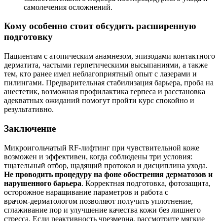
самолечения осложнений.
Кому особенно стоит обсудить расширенную
подготовку
Пациентам с атопическим анамнезом, эпизодами контактного
дерматита, частыми герпетическими высыпаниями, а также
тем, кто ранее имел неблагоприятный опыт с лазерами и
пилингами. Предварительная стабилизация барьера, проба на
анестетик, возможная профилактика герпеса и расстановка
адекватных ожиданий помогут пройти курс спокойно и
результативно.
Заключение
Микроигольчатый RF‑лифтинг при чувствительной коже
возможен и эффективен, когда соблюдены три условия:
тщательный отбор, щадящий протокол и дисциплина ухода.
Не проводить процедуру на фоне обострения дерматозов и
нарушенного барьера
. Корректная подготовка, фотозащита,
осторожное наращивание параметров и работа с
врачом‑дерматологом позволяют получить уплотнение,
сглаживание пор и улучшение качества кожи без лишнего
стресса. Если реактивность чрезмерна, рассмотрите мягкие