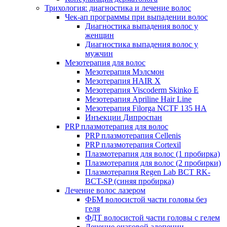
Трихология: диагностика и лечение волос
Чек-ап программы при выпадении волос
Диагностика выпадения волос у
женщин
Диагностика выпадения волос у
мужчин
Мезотерапия для волос
Мезотерапия Мэлсмон
Мезотерапия HAIR X
Мезотерапия Viscoderm Skinko E
Мезотерапия Apriline Hair Line
Мезотерапия Filorga NCTF 135 HA
Инъекции Дипроспан
PRP плазмотерапия для волос
PRP плазмотерапия Cellenis
PRP плазмотерапия Cortexil
Плазмотерапия для волос (1 пробирка)
Плазмотерапия для волос (2 пробирки)
Плазмотерапия Regen Lab BCT RK-
BCT-SP (синяя пробирка)
Лечение волос лазером
ФБМ волосистой части головы без
геля
ФДТ волосистой части головы с гелем
Лечение очаговой алопеции