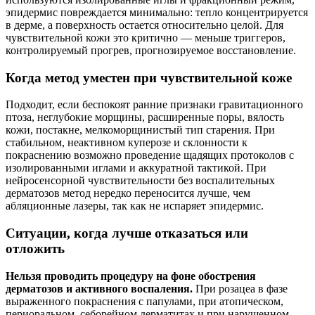
эпидермис повреждается минимально: тепло концентрируется
в дерме, а поверхность остается относительно целой. Для
чувствительной кожи это критично — меньше триггеров,
контролируемый прогрев, прогнозируемое восстановление.
Когда метод уместен при чувствительной коже
Подходит, если беспокоят ранние признаки гравитационного
птоза, неглубокие морщины, расширенные поры, вялость
кожи, постакне, мелкоморщинистый тип старения. При
стабильном, неактивном куперозе и склонности к
покраснению возможно проведение щадящих протоколов с
изолированными иглами и аккуратной тактикой. При
нейросенсорной чувствительности без воспалительных
дерматозов метод нередко переносится лучше, чем
абляционные лазеры, так как не испаряет эпидермис.
Ситуации, когда лучше отказаться или
отложить
Нельзя проводить процедуру на фоне обострения
дерматозов и активного воспаления.
При розацеа в фазе
выраженного покраснения с папулами, при атопическом,
периоральном, себорейном дерматитах и при нарушенном