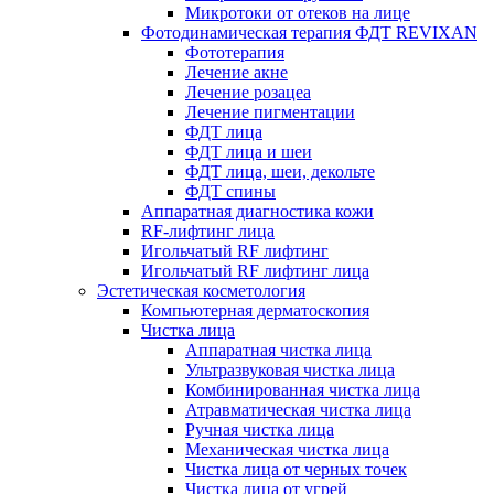
Микротоки от отеков на лице
Фотодинамическая терапия ФДТ REVIXAN
Фототерапия
Лечение акне
Лечение розацеа
Лечение пигментации
ФДТ лица
ФДТ лица и шеи
ФДТ лица, шеи, декольте
ФДТ спины
Аппаратная диагностика кожи
RF-лифтинг лица
Игольчатый RF лифтинг
Игольчатый RF лифтинг лица
Эстетическая косметология
Компьютерная дерматоскопия
Чистка лица
Аппаратная чистка лица
Ультразвуковая чистка лица
Комбинированная чистка лица
Атравматическая чистка лица
Ручная чистка лица
Механическая чистка лица
Чистка лица от черных точек
Чистка лица от угрей