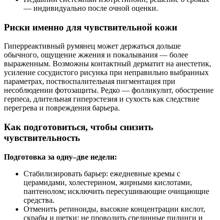
— индивидуально после очной оценки.
Риски именно для чувствительной кожи
Гиперреактивный румянец может держаться дольше
обычного, ощущение жжения и покалывания — более
выраженным. Возможны контактный дерматит на анестетик,
усиление сосудистого рисунка при неправильно выбранных
параметрах, поствоспалительная пигментация при
несоблюдении фотозащиты. Редко — фолликулит, обострение
герпеса, длительная гиперэстезия и сухость как следствие
перегрева и повреждения барьера.
Как подготовиться, чтобы снизить
чувствительность
Подготовка за одну–две недели:
Стабилизировать барьер: ежедневные кремы с
церамидами, холестерином, жирными кислотами,
пантенолом; исключить пересушивающие очищающие
средства.
Отменить ретиноиды, высокие концентрации кислот,
скрабы и щетки; не проводить срединные пилинги и