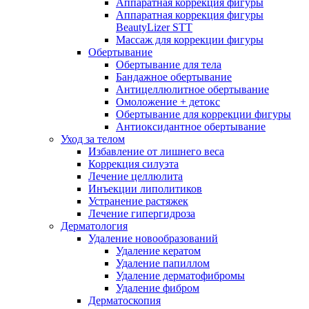
Аппаратная коррекция фигуры
Аппаратная коррекция фигуры
BeautyLizer STT
Массаж для коррекции фигуры
Обертывание
Обертывание для тела
Бандажное обертывание
Антицеллюлитное обертывание
Омоложение + детокс
Обертывание для коррекции фигуры
Антиоксидантное обертывание
Уход за телом
Избавление от лишнего веса
Коррекция силуэта
Лечение целлюлита
Инъекции липолитиков
Устранение растяжек
Лечение гипергидроза
Дерматология
Удаление новообразований
Удаление кератом
Удаление папиллом
Удаление дерматофибромы
Удаление фибром
Дерматоскопия