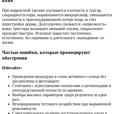
коже
При корректной тактике улучшается плотность и тургор,
сокращаются поры, выравнивается микрорельеф, уменьшается
склонность к транэпидермальной потере воды за счет
перестройки дермы. Долгосрочно снижается «нервозность»
кожи: триггеры вызывают меньший отклик, покраснение
проходит быстрее. Результат нарастает постепенно,
естественно, без перевязок и длительного «выпадения» из
жизни.
Частые ошибки, которые провоцируют
обострения
Избегайте:
Проведения процедуры в сезон активного солнца без
дисциплины в фотозащите.
Сочетания с агрессивными пилингами и ретиноидами в
непосредственной близости по времени.
Выбора высоких параметров «ради результата за один
раз».
Игнорирования тестового воздействия при выраженной
реактивности.
Самостоятельного подбора постпроцедурного ухода и