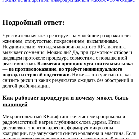
Подробный ответ:
Чувствительная кожа реагирует на малейшие раздражители:
жжением, стянутостью, покраснением, высыпаниями.
Неудивительно, что идея микроигольчатого RF‑лифтинга
вызывает сомнения. Можно ли? Да, при грамотном отборе и
щадящем протоколе процедура совместима с повышенной
реактивностью.
Ключевой принцип: чувствительная кожа
— не противопоказание, но требует индивидуального
подхода и строгой подготовки.
Ниже — что учитывать, как
снизить риски и каких результатов ожидать без обострений и
долгой реабилитации.
Как работает процедура и почему может быть
щадящей
Микроигольчатый RF‑лифтинг сочетает микропроколы и
радиочастотный нагрев глубинных слоев дермы. Иглы
доставляют энергию адресно, формируя микрозоны
коагуляции, где запускается синтез коллагена и эластина. Если
используются изолированные иглы и фракционный режим,