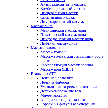
Антицеллюлитный массаж
Комбинированный массаж
Висцеральный массаж
Спортивный массаж
Лимфодренажный массаж
Массаж лица
Медицинский массаж лица
Пластический массаж лица
Лимфодренажный массаж лица
Лифтинг-массаж лица
Массаж головы и шеи
Массаж головы
Массаж головы для стимуляции роста
волос
Расслабляющий массаж головы
Массаж шеи (ШВЗ)
Beautylizer STT
Лечение целлюлита
Лечение фиброза
Уменьшение жировых отложений
Детокс-омоложение тела
Миорелаксация
Аппаратная подтяжка кожи
Коррекция фигуры без операции