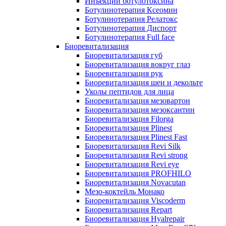
Инъекции ботулотоксина
Ботулинотерапия Ксеомин
Ботулинотерапия Релатокс
Ботулинотерапия Диспорт
Ботулинотерапия Full face
Биоревитализация
Биоревитализация губ
Биоревитализация вокруг глаз
Биоревитализация рук
Биоревитализация шеи и декольте
Уколы пептидов для лица
Биоревитализация мезовартон
Биоревитализация мезоксантин
Биоревитализация Filorga
Биоревитализация Plinest
Биоревитализация Plinest Fast
Биоревитализация Revi Silk
Биоревитализация Revi strong
Биоревитализация Revi eye
Биоревитализация PROFHILO
Биоревитализация Novacutan
Мезо-коктейль Монако
Биоревитализация Viscoderm
Биоревитализация Repart
Биоревитализация Hyalrepair