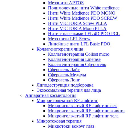
Мезонити APTOS
Полимолочные нити White medience
Нити White Medience PDO MONO
Нити White Medience PDO SCREW
Нити VICTORIA Screw PLLA
Нити VICTORIA Mono PLLA
Нити с насечками LFL 4D PDO PCL
Мезо нити LFL Screw
Линейные нити LFL Basic PDO
Коллагенотерапия лица
Коллагенотерапия Collost micro
Коллагенотерапия Linerase
Коллагенотерапия Сферогель
Сферогель Лайт
Сферогель Медиум
Сферогель Лонг
Липодеструкция подбородка
Экзосомальная терапия для лица
Аппаратная косметология
Микроигольчатый RF-лифтинг
Микроигольчатый RF лифтинг век
Микроигольчатый RF лифтинг живота
Микроигольчатый RF лифтинг тела
Микротоковая терапия
Микротоки вокруг глаз