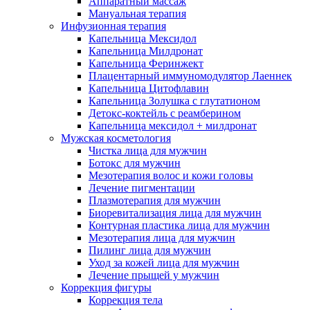
Аппаратный массаж
Мануальная терапия
Инфузионная терапия
Капельница Мексидол
Капельница Милдронат
Капельница Феринжект
Плацентарный иммуномодулятор Лаеннек
Капельница Цитофлавин
Капельница Золушка с глутатионом
Детокс-коктейль с реамберином
Капельница мексидол + милдронат
Мужская косметология
Чистка лица для мужчин
Ботокс для мужчин
Мезотерапия волос и кожи головы
Лечение пигментации
Плазмотерапия для мужчин
Биоревитализация лица для мужчин
Контурная пластика лица для мужчин
Мезотерапия лица для мужчин
Пилинг лица для мужчин
Уход за кожей лица для мужчин
Лечение прыщей у мужчин
Коррекция фигуры
Коррекция тела