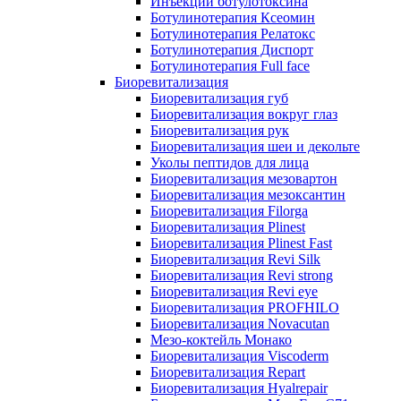
Инъекции ботулотоксина
Ботулинотерапия Ксеомин
Ботулинотерапия Релатокс
Ботулинотерапия Диспорт
Ботулинотерапия Full face
Биоревитализация
Биоревитализация губ
Биоревитализация вокруг глаз
Биоревитализация рук
Биоревитализация шеи и декольте
Уколы пептидов для лица
Биоревитализация мезовартон
Биоревитализация мезоксантин
Биоревитализация Filorga
Биоревитализация Plinest
Биоревитализация Plinest Fast
Биоревитализация Revi Silk
Биоревитализация Revi strong
Биоревитализация Revi eye
Биоревитализация PROFHILO
Биоревитализация Novacutan
Мезо-коктейль Монако
Биоревитализация Viscoderm
Биоревитализация Repart
Биоревитализация Hyalrepair