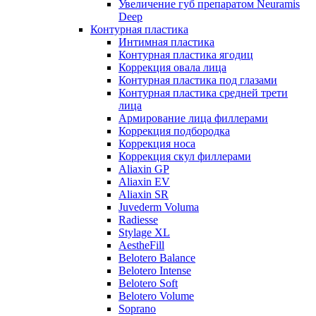
Увеличение губ препаратом Neuramis
Deep
Контурная пластика
Интимная пластика
Контурная пластика ягодиц
Коррекция овала лица
Контурная пластика под глазами
Контурная пластика средней трети
лица
Армирование лица филлерами
Коррекция подбородка
Коррекция носа
Коррекция скул филлерами
Aliaxin GP
Aliaxin EV
Aliaxin SR
Juvederm Voluma
Radiesse
Stylage XL
AestheFill
Belotero Balance
Belotero Intense
Belotero Soft
Belotero Volume
Soprano