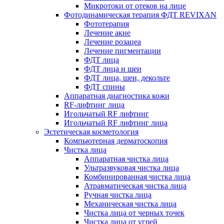
Микротоки от отеков на лице
Фотодинамическая терапия ФДТ REVIXAN
Фототерапия
Лечение акне
Лечение розацеа
Лечение пигментации
ФДТ лица
ФДТ лица и шеи
ФДТ лица, шеи, декольте
ФДТ спины
Аппаратная диагностика кожи
RF-лифтинг лица
Игольчатый RF лифтинг
Игольчатый RF лифтинг лица
Эстетическая косметология
Компьютерная дерматоскопия
Чистка лица
Аппаратная чистка лица
Ультразвуковая чистка лица
Комбинированная чистка лица
Атравматическая чистка лица
Ручная чистка лица
Механическая чистка лица
Чистка лица от черных точек
Чистка лица от угрей