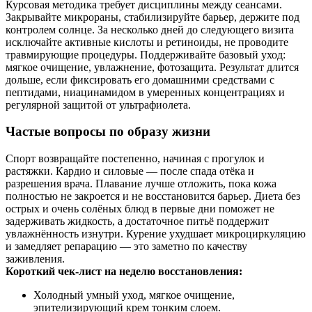
Курсовая методика требует дисциплины между сеансами.
Закрывайте микрораны, стабилизируйте барьер, держите под
контролем солнце. За несколько дней до следующего визита
исключайте активные кислоты и ретиноиды, не проводите
травмирующие процедуры. Поддерживайте базовый уход:
мягкое очищение, увлажнение, фотозащита. Результат длится
дольше, если фиксировать его домашними средствами с
пептидами, ниацинамидом в умеренных концентрациях и
регулярной защитой от ультрафиолета.
Частые вопросы по образу жизни
Спорт возвращайте постепенно, начиная с прогулок и
растяжки. Кардио и силовые — после спада отёка и
разрешения врача. Плавание лучше отложить, пока кожа
полностью не закроется и не восстановится барьер. Диета без
острых и очень солёных блюд в первые дни поможет не
задерживать жидкость, а достаточное питьё поддержит
увлажнённость изнутри. Курение ухудшает микроциркуляцию
и замедляет репарацию — это заметно по качеству
заживления.
Короткий чек-лист на неделю восстановления:
Холодный умный уход, мягкое очищение,
эпителизирующий крем тонким слоем.