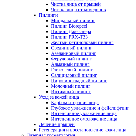
Чистка лица от прыщей
Чистка лица от комедонов
Пилинги
Миндальный пилинг
Пилинг Biorepeel
Пилинг Джесснера
Пилинг PRX-T33
Желтый ретиноловый пилинг
Срединный пилинг
Азелаиновый пилинг
Феруловый пилинг
Алмазный пилинг
Гликолевый пилинг
Салициловый пилинг
Пировиноградный пилинг
Молочный пилинг
Интимный пилинг
Уход за кожей лица
Карбокситерапия лица
Глубокое увлажнение и фейслифтинг
Интенсивное увлажнение лица
Интенсивное омоложение лица
Лечение прыщей
Регенерация и восстановление кожи лица
Лазерная косметология