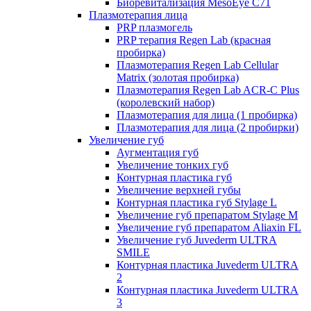
Биоревитализация MesoEye C71
Плазмотерапия лица
PRP плазмогель
PRP терапия Regen Lab (красная
пробирка)
Плазмотерапия Regen Lab Cellular
Matrix (золотая пробирка)
Плазмотерапия Regen Lab ACR-C Plus
(королевский набор)
Плазмотерапия для лица (1 пробирка)
Плазмотерапия для лица (2 пробирки)
Увеличение губ
Аугментация губ
Увеличение тонких губ
Контурная пластика губ
Увеличение верхней губы
Контурная пластика губ Stylage L
Увеличение губ препаратом Stylage M
Увеличение губ препаратом Aliaxin FL
Увеличение губ Juvederm ULTRA
SMILE
Контурная пластика Juvederm ULTRA
2
Контурная пластика Juvederm ULTRA
3