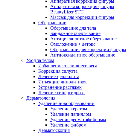
Аппаратная коррекция фигуры
Аппаратная коррекция фигуры
BeautyLizer STT
Массаж для коррекции фигуры
Обертывание
Обертывание для тела
Бандажное обертывание
Антицеллюлитное обертывание
Омоложение + детокс
Обертывание для коррекции фигуры
Антиоксидантное обертывание
Уход за телом
Избавление от лишнего веса
Коррекция силуэта
Лечение целлюлита
Инъекции липолитиков
Устранение растяжек
Лечение гипергидроза
Дерматология
Удаление новообразований
Удаление кератом
Удаление папиллом
Удаление дерматофибромы
Удаление фибром
Дерматоскопия