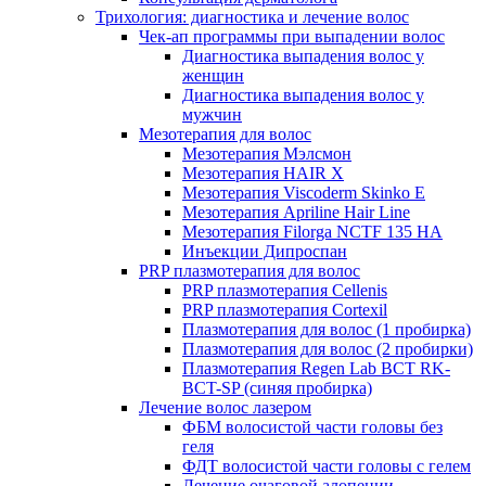
Трихология: диагностика и лечение волос
Чек-ап программы при выпадении волос
Диагностика выпадения волос у
женщин
Диагностика выпадения волос у
мужчин
Мезотерапия для волос
Мезотерапия Мэлсмон
Мезотерапия HAIR X
Мезотерапия Viscoderm Skinko E
Мезотерапия Apriline Hair Line
Мезотерапия Filorga NCTF 135 HA
Инъекции Дипроспан
PRP плазмотерапия для волос
PRP плазмотерапия Cellenis
PRP плазмотерапия Cortexil
Плазмотерапия для волос (1 пробирка)
Плазмотерапия для волос (2 пробирки)
Плазмотерапия Regen Lab BCT RK-
BCT-SP (синяя пробирка)
Лечение волос лазером
ФБМ волосистой части головы без
геля
ФДТ волосистой части головы с гелем
Лечение очаговой алопеции