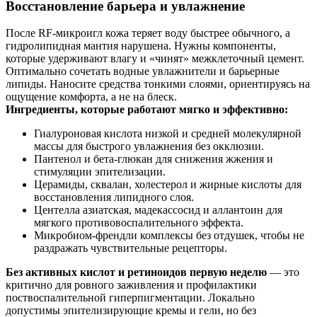
Восстановление барьера и увлажнение
После RF-микроигл кожа теряет воду быстрее обычного, а
гидролипидная мантия нарушена. Нужны компоненты,
которые удерживают влагу и «чинят» межклеточный цемент.
Оптимально сочетать водные увлажнители и барьерные
липиды. Наносите средства тонкими слоями, ориентируясь на
ощущение комфорта, а не на блеск.
Ингредиенты, которые работают мягко и эффективно:
Гиалуроновая кислота низкой и средней молекулярной
массы для быстрого увлажнения без окклюзии.
Пантенол и бета-глюкан для снижения жжения и
стимуляции эпителизации.
Церамиды, сквалан, холестерол и жирные кислоты для
восстановления липидного слоя.
Центелла азиатская, мадекассосид и аллантоин для
мягкого противовоспалительного эффекта.
Микробиом-френдли комплексы без отдушек, чтобы не
раздражать чувствительные рецепторы.
Без активных кислот и ретиноидов первую неделю
— это
критично для ровного заживления и профилактики
поствоспалительной гиперпигментации. Локально
допустимы эпителизирующие кремы и гели, но без