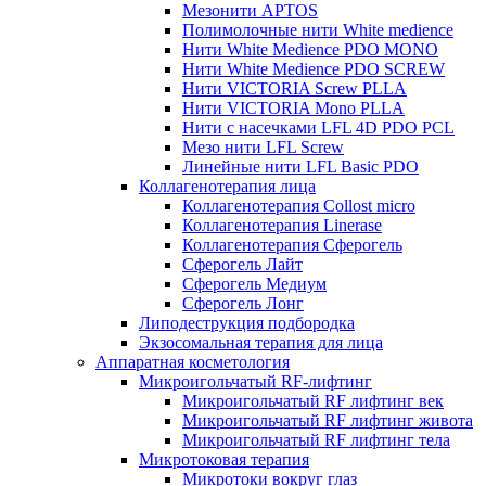
Мезонити APTOS
Полимолочные нити White medience
Нити White Medience PDO MONO
Нити White Medience PDO SCREW
Нити VICTORIA Screw PLLA
Нити VICTORIA Mono PLLA
Нити с насечками LFL 4D PDO PCL
Мезо нити LFL Screw
Линейные нити LFL Basic PDO
Коллагенотерапия лица
Коллагенотерапия Collost micro
Коллагенотерапия Linerase
Коллагенотерапия Сферогель
Сферогель Лайт
Сферогель Медиум
Сферогель Лонг
Липодеструкция подбородка
Экзосомальная терапия для лица
Аппаратная косметология
Микроигольчатый RF-лифтинг
Микроигольчатый RF лифтинг век
Микроигольчатый RF лифтинг живота
Микроигольчатый RF лифтинг тела
Микротоковая терапия
Микротоки вокруг глаз