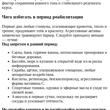
фактор сохранения ровного тона и стабильного результата
курса.
Чего избегать в период реабилитации
Первые дни любые стимулы, усиливающие кровоток, тепло и
трение, продлевают отёк и красноту. Агрессивные активы
химически травмируют барьер. Следуйте принципу меньше
— лучше.
Под запретом в ранний период:
Сауна, баня, горячие ванны, интенсивные тренировки и
беговые дорожки.
Бассейн, море и купание в открытой воде из-за риска
инфицирования.
Скрабы, щётки, ультразвуковое очищение, любые
аппаратные воздействия.
Кислоты, ретиноиды, бензоилпероксид, агрессивные
формы витамина С.
Спиртовые тоники, одушки и эфирные масла в уходе по
свежей коже.
Алкоголь в первые сутки, поскольку он расширяет
сосуды и усиливает отёчность.
Не срывайте корочки и не расчёсывайте зудящие участки
.