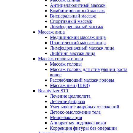
Антицеллюлитный массаж
Комбинированный массаж
Висцеральный массаж
Спортивный массаж
Лимфодренажный массаж
Массаж лица
Медицинский массаж лица
Пластический массаж лица
Лимфодренажный массаж лица
Лифтинг-массаж лица
Массаж головы и шеи
Массаж головы
Массаж головы для стимуляции роста
волос
Расслабляющий массаж головы
Массаж шеи (ШВЗ)
Beautylizer STT
Лечение целлюлита
Лечение фиброза
Уменьшение жировых отложений
Детокс-омоложение тела
Миорелаксация
Аппаратная подтяжка кожи
Коррекция фигуры без операции