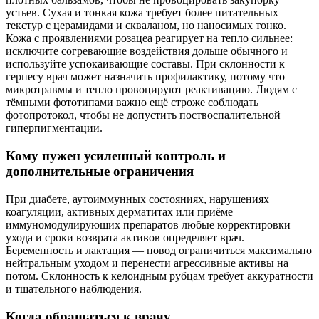
устьев. Сухая и тонкая кожа требует более питательных
текстур с церамидами и скваланом, но наносимых тонко.
Кожа с проявлениями розацеа реагирует на тепло сильнее:
исключите согревающие воздействия дольше обычного и
используйте успокаивающие составы. При склонности к
герпесу врач может назначить профилактику, потому что
микротравмы и тепло провоцируют реактивацию. Людям с
тёмными фототипами важно ещё строже соблюдать
фотопротокол, чтобы не допустить поствоспалительной
гиперпигментации.
Кому нужен усиленный контроль и
дополнительные ограничения
При диабете, аутоиммунных состояниях, нарушениях
коагуляции, активных дерматитах или приёме
иммуномодулирующих препаратов любые корректировки
ухода и сроки возврата активов определяет врач.
Беременность и лактация — повод ограничиться максимально
нейтральным уходом и перенести агрессивные активы на
потом. Склонность к келоидным рубцам требует аккуратности
и тщательного наблюдения.
Когда обращаться к врачу