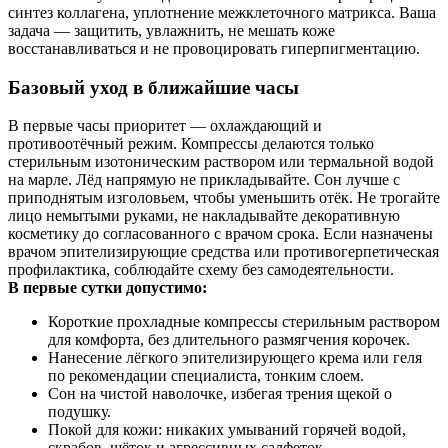
синтез коллагена, уплотнение межклеточного матрикса. Ваша
задача — защитить, увлажнить, не мешать коже
восстанавливаться и не провоцировать гиперпигментацию.
Базовый уход в ближайшие часы
В первые часы приоритет — охлаждающий и
противоотёчный режим. Компрессы делаются только
стерильным изотоническим раствором или термальной водой
на марле. Лёд напрямую не прикладывайте. Сон лучше с
приподнятым изголовьем, чтобы уменьшить отёк. Не трогайте
лицо немытыми руками, не накладывайте декоративную
косметику до согласованного с врачом срока. Если назначены
врачом эпителизирующие средства или противогерпетическая
профилактика, соблюдайте схему без самодеятельности.
В первые сутки допустимо:
Короткие прохладные компрессы стерильным раствором
для комфорта, без длительного размягчения корочек.
Нанесение лёгкого эпителизирующего крема или геля
по рекомендации специалиста, тонким слоем.
Сон на чистой наволочке, избегая трения щекой о
подушку.
Покой для кожи: никаких умываний горячей водой,
скрабов, щёток и агрессивных салфеток.