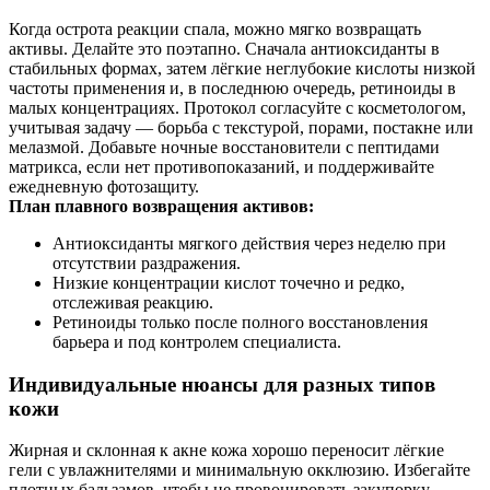
Когда острота реакции спала, можно мягко возвращать
активы. Делайте это поэтапно. Сначала антиоксиданты в
стабильных формах, затем лёгкие неглубокие кислоты низкой
частоты применения и, в последнюю очередь, ретиноиды в
малых концентрациях. Протокол согласуйте с косметологом,
учитывая задачу — борьба с текстурой, порами, постакне или
мелазмой. Добавьте ночные восстановители с пептидами
матрикса, если нет противопоказаний, и поддерживайте
ежедневную фотозащиту.
План плавного возвращения активов:
Антиоксиданты мягкого действия через неделю при
отсутствии раздражения.
Низкие концентрации кислот точечно и редко,
отслеживая реакцию.
Ретиноиды только после полного восстановления
барьера и под контролем специалиста.
Индивидуальные нюансы для разных типов
кожи
Жирная и склонная к акне кожа хорошо переносит лёгкие
гели с увлажнителями и минимальную окклюзию. Избегайте
плотных бальзамов, чтобы не провоцировать закупорку