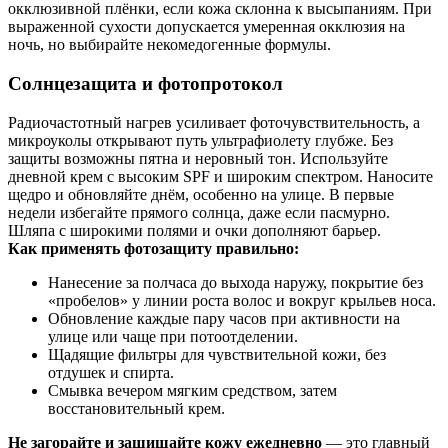
окклюзивной плёнки, если кожа склонна к высыпаниям. При
выраженной сухости допускается умеренная окклюзия на
ночь, но выбирайте некомедогенные формулы.
Солнцезащита и фотопротокол
Радиочастотный нагрев усиливает фоточувствительность, а
микроуколы открывают путь ультрафиолету глубже. Без
защиты возможны пятна и неровный тон. Используйте
дневной крем с высоким SPF и широким спектром. Наносите
щедро и обновляйте днём, особенно на улице. В первые
недели избегайте прямого солнца, даже если пасмурно.
Шляпа с широкими полями и очки дополняют барьер.
Как применять фотозащиту правильно:
Нанесение за полчаса до выхода наружу, покрытие без
«пробелов» у линии роста волос и вокруг крыльев носа.
Обновление каждые пару часов при активности на
улице или чаще при потоотделении.
Щадящие фильтры для чувствительной кожи, без
отдушек и спирта.
Смывка вечером мягким средством, затем
восстановительный крем.
Не загорайте и защищайте кожу ежедневно
— это главный