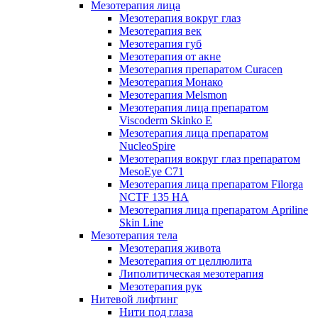
Мезотерапия лица
Мезотерапия вокруг глаз
Мезотерапия век
Мезотерапия губ
Мезотерапия от акне
Мезотерапия препаратом Curacen
Мезотерапия Монако
Мезотерапия Melsmon
Мезотерапия лица препаратом
Viscoderm Skinko E
Мезотерапия лица препаратом
NucleoSpire
Мезотерапия вокруг глаз препаратом
MesoEye С71
Мезотерапия лица препаратом Filorga
NCTF 135 HA
Мезотерапия лица препаратом Apriline
Skin Line
Мезотерапия тела
Мезотерапия живота
Мезотерапия от целлюлита
Липолитическая мезотерапия
Мезотерапия рук
Нитевой лифтинг
Нити под глаза