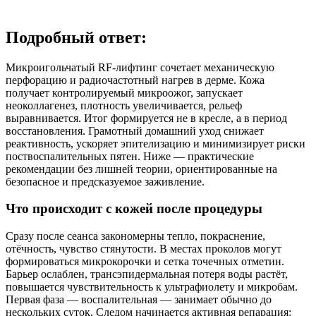
Подробный ответ:
Микроигольчатый RF-лифтинг сочетает механическую
перфорацию и радиочастотный нагрев в дерме. Кожа
получает контролируемый микроожог, запускает
неоколлагенез, плотность увеличивается, рельеф
выравнивается. Итог формируется не в кресле, а в период
восстановления. Грамотный домашний уход снижает
реактивность, ускоряет эпителизацию и минимизирует риски
поствоспалительных пятен. Ниже — практические
рекомендации без лишней теории, ориентированные на
безопасное и предсказуемое заживление.
Что происходит с кожей после процедуры
Сразу после сеанса закономерны тепло, покраснение,
отёчность, чувство стянутости. В местах проколов могут
формироваться микрокорочки и сетка точечных отметин.
Барьер ослаблен, трансэпидермальная потеря воды растёт,
повышается чувствительность к ультрафиолету и микробам.
Первая фаза — воспалительная — занимает обычно до
нескольких суток. Следом начинается активная репарация: