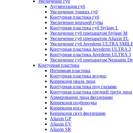
Увеличение губ
Аугментация губ
Увеличение тонких губ
Контурная пластика губ
Увеличение верхней губы
Контурная пластика губ Stylage L
Увеличение губ препаратом Stylage M
Увеличение губ препаратом Aliaxin FL
Увеличение губ Juvederm ULTRA SMIL
Контурная пластика Juvederm ULTRA 2
Контурная пластика Juvederm ULTRA 3
Увеличение губ препаратом Neuramis De
Контурная пластика
Интимная пластика
Контурная пластика ягодиц
Коррекция овала лица
Контурная пластика под глазами
Контурная пластика средней трети лица
Армирование лица филлерами
Коррекция подбородка
Коррекция носа
Коррекция скул филлерами
Aliaxin GP
Aliaxin EV
Aliaxin SR