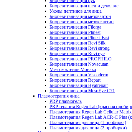
Биоревитализация рук
Биоревитализация шеи и декольте
Уколы пептидов для лица
Биоревитализация мезовартон
Биоревитализация мезоксантин
Биоревитализация Filorga
Биоревитализация Plinest
Биоревитализация Plinest Fast
Биоревитализация Revi Silk
Биоревитализация Revi strong
Биоревитализация Revi eye
Биоревитализация PROFHILO
Биоревитализация Novacutan
Мезо-коктейль Монако
Биоревитализация Viscoderm
Биоревитализация Repart
Биоревитализация Hyalrepair
Биоревитализация MesoEye C71
Плазмотерапия лица
PRP плазмогель
PRP терапия Regen Lab (красная пробир
Плазмотерапия Regen Lab Cellular Matrix
Плазмотерапия Regen Lab ACR-C Plus (к
Плазмотерапия для лица (1 пробирка)
Плазмотерапия для лица (2 пробирки)