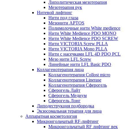
Липолитическая мезотерапия
Мезотерапия рук
Нитевой лифтинг
Нити под глаза
Мезонити APTOS
Полимолочные нити White medience
Нити White Medience PDO MONO
Нити White Medience PDO SCREW
Нити VICTORIA Screw PLLA
Нити VICTORIA Mono PLLA
Нити с насечками LFL 4D PDO PCL
Мезо нити LFL Screw
Линейные нити LFL Basic PDO
Коллагенотерапия лица
Коллагенотерапия Collost micro
Коллагенотерапия Linerase
Коллагенотерапия Сферогель
Сферогель Лайт
Сферогель Медиум
Сферогель Лонг
Липодеструкция подбородка
Экзосомальная терапия для лица
Аппаратная косметология
Микроигольчатый RF-лифтинг
Микроигольчатый RF лифтинг век