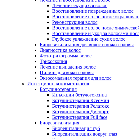
Лечение секущихся волос
Восстановление поврежденных волос
Восстановление волос после окрашиван
Реконструкция волос
Восстановление волос после химическо
Восстановление и уход за волосами пос
Глубокое увлажнение сухих волос
Биоревитализация для волос и кожи головы
Диагностика волос
Фототрихограмма волос
Трихоскопия
Лечение выпадения волос
Пилинг для кожи головы
Экзосомальная терапия для волос
Инъекционная косметология
Ботулинотерапия
Инъекции ботулотоксина
Ботулинотерапия Ксеомин
Ботулинотерапия Релатокс
Ботулинотерапия Диспорт
Ботулинотерапия Full face
Биоревитализация
Биоревитализация губ
Биоревитализация вокруг глаз