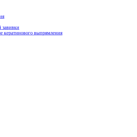
ия
й завивки
ле кератинового выпрямления