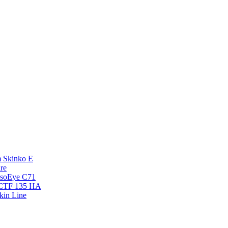
 Skinko E
re
esoEye С71
NCTF 135 HA
kin Line