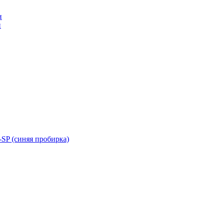
н
н
SP (синяя пробирка)