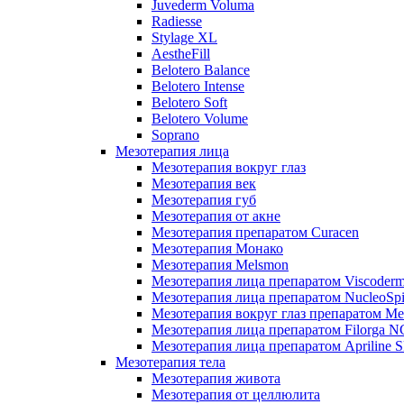
Juvederm Voluma
Radiesse
Stylage XL
AestheFill
Belotero Balance
Belotero Intense
Belotero Soft
Belotero Volume
Soprano
Мезотерапия лица
Мезотерапия вокруг глаз
Мезотерапия век
Мезотерапия губ
Мезотерапия от акне
Мезотерапия препаратом Curacen
Мезотерапия Монако
Мезотерапия Melsmon
Мезотерапия лица препаратом Viscoderm
Мезотерапия лица препаратом NucleoSpi
Мезотерапия вокруг глаз препаратом M
Мезотерапия лица препаратом Filorga 
Мезотерапия лица препаратом Apriline S
Мезотерапия тела
Мезотерапия живота
Мезотерапия от целлюлита