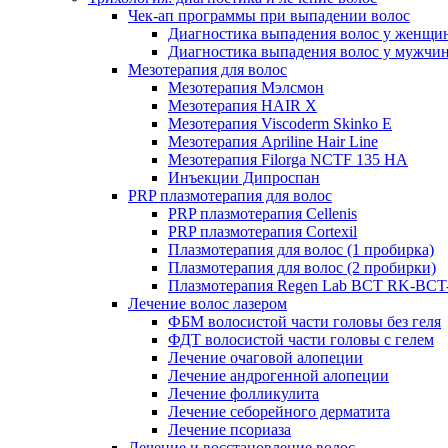
Чек-ап программы при выпадении волос
Диагностика выпадения волос у женщи
Диагностика выпадения волос у мужчи
Мезотерапия для волос
Мезотерапия Мэлсмон
Мезотерапия HAIR X
Мезотерапия Viscoderm Skinko E
Мезотерапия Apriline Hair Line
Мезотерапия Filorga NCTF 135 HA
Инъекции Дипроспан
PRP плазмотерапия для волос
PRP плазмотерапия Cellenis
PRP плазмотерапия Cortexil
Плазмотерапия для волос (1 пробирка)
Плазмотерапия для волос (2 пробирки)
Плазмотерапия Regen Lab BCT RK-BCT-
Лечение волос лазером
ФБМ волосистой части головы без геля
ФДТ волосистой части головы с гелем
Лечение очаговой алопеции
Лечение андрогенной алопеции
Лечение фолликулита
Лечение себорейного дерматита
Лечение псориаза
Лечение и восстановление волос