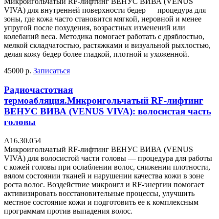
Микроигольчатый RF-лифтинг ВЕНУС ВИВА (VENUS
VIVA) для внутренней поверхности бедер — процедура для
зоны, где кожа часто становится мягкой, неровной и менее
упругой после похудения, возрастных изменений или
колебаний веса. Методика помогает работать с дряблостью,
мелкой складчатостью, растяжками и визуальной рыхлостью,
делая кожу бедер более гладкой, плотной и ухоженной.
45000 р.
Записаться
Радиочастотная
термоабляция.Микроигольчатый RF-лифтинг
ВЕНУС ВИВА (VENUS VIVA): волосистая часть
головы
А16.30.054
Микроигольчатый RF-лифтинг ВЕНУС ВИВА (VENUS
VIVA) для волосистой части головы — процедура для работы
с кожей головы при ослаблении волос, снижении плотности,
вялом состоянии тканей и нарушении качества кожи в зоне
роста волос. Воздействие микроигл и RF-энергии помогает
активизировать восстановительные процессы, улучшить
местное состояние кожи и подготовить ее к комплексным
программам против выпадения волос.