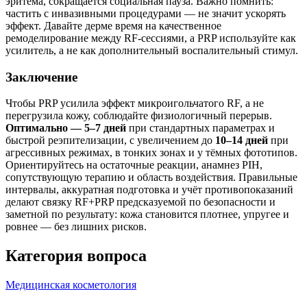
эритема, сокращается социальная пауза. Важно помнить:
частить с инвазивными процедурами — не значит ускорять
эффект. Давайте дерме время на качественное
ремоделирование между RF-сессиями, а PRP используйте как
усилитель, а не как дополнительный воспалительный стимул.
Заключение
Чтобы PRP усилила эффект микроигольчатого RF, а не
перегрузила кожу, соблюдайте физиологичный перерыв.
Оптимально — 5–7 дней
при стандартных параметрах и
быстрой реэпителизации, с увеличением до
10–14 дней
при
агрессивных режимах, в тонких зонах и у тёмных фототипов.
Ориентируйтесь на остаточные реакции, анамнез PIH,
сопутствующую терапию и область воздействия. Правильные
интервалы, аккуратная подготовка и учёт противопоказаний
делают связку RF+PRP предсказуемой по безопасности и
заметной по результату: кожа становится плотнее, упругее и
ровнее — без лишних рисков.
Категория вопроса
Медицинская косметология