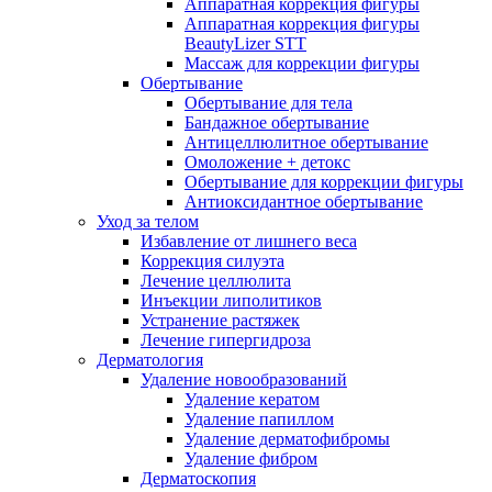
Аппаратная коррекция фигуры
Аппаратная коррекция фигуры
BeautyLizer STT
Массаж для коррекции фигуры
Обертывание
Обертывание для тела
Бандажное обертывание
Антицеллюлитное обертывание
Омоложение + детокс
Обертывание для коррекции фигуры
Антиоксидантное обертывание
Уход за телом
Избавление от лишнего веса
Коррекция силуэта
Лечение целлюлита
Инъекции липолитиков
Устранение растяжек
Лечение гипергидроза
Дерматология
Удаление новообразований
Удаление кератом
Удаление папиллом
Удаление дерматофибромы
Удаление фибром
Дерматоскопия