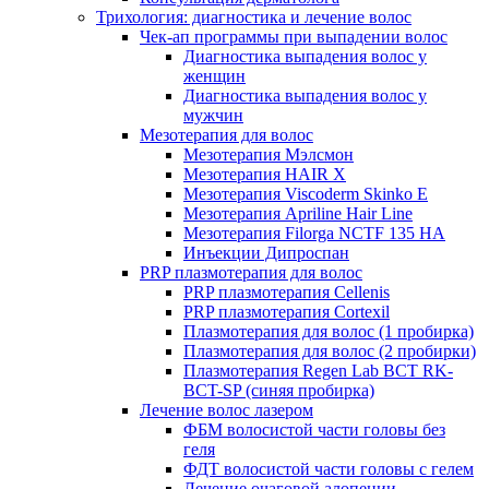
Трихология: диагностика и лечение волос
Чек-ап программы при выпадении волос
Диагностика выпадения волос у
женщин
Диагностика выпадения волос у
мужчин
Мезотерапия для волос
Мезотерапия Мэлсмон
Мезотерапия HAIR X
Мезотерапия Viscoderm Skinko E
Мезотерапия Apriline Hair Line
Мезотерапия Filorga NCTF 135 HA
Инъекции Дипроспан
PRP плазмотерапия для волос
PRP плазмотерапия Cellenis
PRP плазмотерапия Cortexil
Плазмотерапия для волос (1 пробирка)
Плазмотерапия для волос (2 пробирки)
Плазмотерапия Regen Lab BCT RK-
BCT-SP (синяя пробирка)
Лечение волос лазером
ФБМ волосистой части головы без
геля
ФДТ волосистой части головы с гелем
Лечение очаговой алопеции