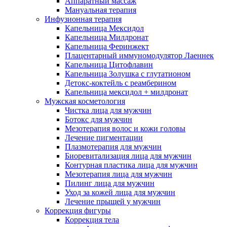
Аппаратный массаж
Мануальная терапия
Инфузионная терапия
Капельница Мексидол
Капельница Милдронат
Капельница Феринжект
Плацентарный иммуномодулятор Лаеннек
Капельница Цитофлавин
Капельница Золушка с глутатионом
Детокс-коктейль с реамберином
Капельница мексидол + милдронат
Мужская косметология
Чистка лица для мужчин
Ботокс для мужчин
Мезотерапия волос и кожи головы
Лечение пигментации
Плазмотерапия для мужчин
Биоревитализация лица для мужчин
Контурная пластика лица для мужчин
Мезотерапия лица для мужчин
Пилинг лица для мужчин
Уход за кожей лица для мужчин
Лечение прыщей у мужчин
Коррекция фигуры
Коррекция тела