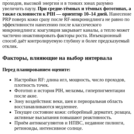
проходов, высокой энергии и в тонких зонах разумно
увеличить паузу.
При средне-тёмных и тёмных фототипах, а
также склонности к PIH — ориентир 10–14 дней.
Нанесение
PRP поверх кожи сразу после RF-микронидлинга не равно по
эффективности нанесению после классического
микронидлинга: коагуляция закрывает каналы, а тепло может
частично инактивировать факторы роста. Инъекционный
способ даёт контролируемую глубину и более предсказуемый
отклик.
Факторы, влияющие на выбор интервала
Перед планированием оцените:
Настройки RF: длина игл, мощность, число проходов,
плотность точек.
Фототип и история PIH, мелазмы, гиперпигментации
после акне.
Зону воздействия: веки, шея и периоральная область
восстанавливаются медленнее.
Текущее состояние кожи: себорейный дерматит, розацеа,
активные высыпания повышают реактивность.
Приём антикоагулянтов и НПВС, недавние пилинги,
ретиноиды, интенсивное солнце.