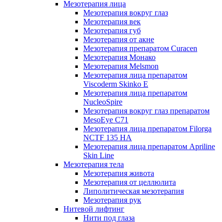
Мезотерапия лица
Мезотерапия вокруг глаз
Мезотерапия век
Мезотерапия губ
Мезотерапия от акне
Мезотерапия препаратом Curacen
Мезотерапия Монако
Мезотерапия Melsmon
Мезотерапия лица препаратом
Viscoderm Skinko E
Мезотерапия лица препаратом
NucleoSpire
Мезотерапия вокруг глаз препаратом
MesoEye С71
Мезотерапия лица препаратом Filorga
NCTF 135 HA
Мезотерапия лица препаратом Apriline
Skin Line
Мезотерапия тела
Мезотерапия живота
Мезотерапия от целлюлита
Липолитическая мезотерапия
Мезотерапия рук
Нитевой лифтинг
Нити под глаза