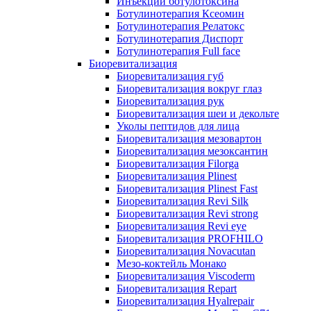
Инъекции ботулотоксина
Ботулинотерапия Ксеомин
Ботулинотерапия Релатокс
Ботулинотерапия Диспорт
Ботулинотерапия Full face
Биоревитализация
Биоревитализация губ
Биоревитализация вокруг глаз
Биоревитализация рук
Биоревитализация шеи и декольте
Уколы пептидов для лица
Биоревитализация мезовартон
Биоревитализация мезоксантин
Биоревитализация Filorga
Биоревитализация Plinest
Биоревитализация Plinest Fast
Биоревитализация Revi Silk
Биоревитализация Revi strong
Биоревитализация Revi eye
Биоревитализация PROFHILO
Биоревитализация Novacutan
Мезо-коктейль Монако
Биоревитализация Viscoderm
Биоревитализация Repart
Биоревитализация Hyalrepair