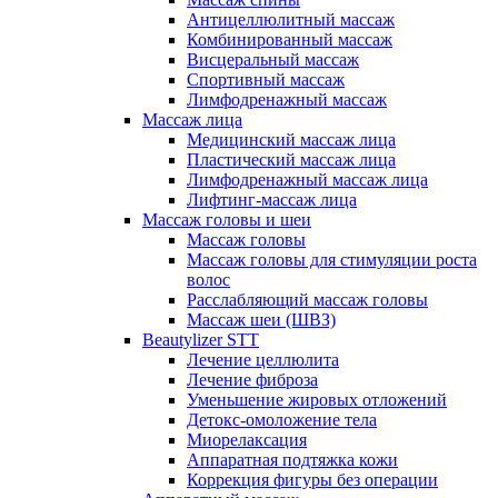
Антицеллюлитный массаж
Комбинированный массаж
Висцеральный массаж
Спортивный массаж
Лимфодренажный массаж
Массаж лица
Медицинский массаж лица
Пластический массаж лица
Лимфодренажный массаж лица
Лифтинг-массаж лица
Массаж головы и шеи
Массаж головы
Массаж головы для стимуляции роста
волос
Расслабляющий массаж головы
Массаж шеи (ШВЗ)
Beautylizer STT
Лечение целлюлита
Лечение фиброза
Уменьшение жировых отложений
Детокс-омоложение тела
Миорелаксация
Аппаратная подтяжка кожи
Коррекция фигуры без операции