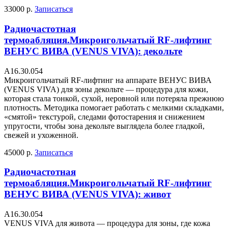
33000 р.
Записаться
Радиочастотная
термоабляция.Микроигольчатый RF-лифтинг
ВЕНУС ВИВА (VENUS VIVA): декольте
А16.30.054
Микроигольчатый RF-лифтинг на аппарате ВЕНУС ВИВА
(VENUS VIVA) для зоны декольте — процедура для кожи,
которая стала тонкой, сухой, неровной или потеряла прежнюю
плотность. Методика помогает работать с мелкими складками,
«смятой» текстурой, следами фотостарения и снижением
упругости, чтобы зона декольте выглядела более гладкой,
свежей и ухоженной.
45000 р.
Записаться
Радиочастотная
термоабляция.Микроигольчатый RF-лифтинг
ВЕНУС ВИВА (VENUS VIVA): живот
А16.30.054
VENUS VIVA для живота — процедура для зоны, где кожа