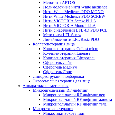
Мезонити APTOS
Полимолочные нити White medience
Нити White Medience PDO MONO
Нити White Medience PDO SCREW
Нити VICTORIA Screw PLLA
Нити VICTORIA Mono PLLA
Нити с насечками LFL 4D PDO PCL
Мезо нити LFL Screw
Линейные нити LFL Basic PDO
Коллагенотерапия лица
Коллагенотерапия Collost micro
Коллагенотерапия Linerase
Коллагенотерапия Сферогель
Сферогель Лайт
Сферогель Медиум
Сферогель Лонг
Липодеструкция подбородка
Экзосомальная терапия для лица
Аппаратная косметология
Микроигольчатый RF-лифтинг
Микроигольчатый RF лифтинг век
Микроигольчатый RF лифтинг живота
Микроигольчатый RF лифтинг тела
Микротоковая терапия
Микротоки вокруг глаз