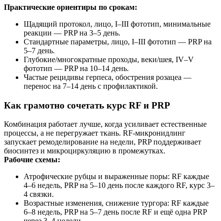
Практические ориентиры по срокам:
Щадящий протокол, лицо, I–III фототип, минимальные
реакции — PRP на 3–5 день.
Стандартные параметры, лицо, I–III фототип — PRP на
5–7 день.
Глубокие/многократные проходы, веки/шея, IV–V
фототип — PRP на 10–14 день.
Частые рецидивы герпеса, обострения розацеа —
перенос на 7–14 день с профилактикой.
Как грамотно сочетать курс RF и PRP
Комбинация работает лучше, когда усиливает естественные
процессы, а не перегружает ткань. RF-микронидлинг
запускает ремоделирование на недели, PRP поддерживает
биосинтез и микроциркуляцию в промежутках.
Рабочие схемы:
Атрофические рубцы и выраженные поры: RF каждые
4–6 недель, PRP на 5–10 день после каждого RF, курс 3–
4 связки.
Возрастные изменения, снижение тургора: RF каждые
6–8 недель, PRP на 5–7 день после RF и ещё одна PRP
через 3–4 недели.