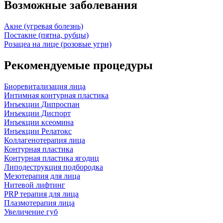
Возможные заболевания
Акне (угревая болезнь)
Постакне (пятна, рубцы)
Розацеа на лице (розовые угри)
Рекомендуемые процедуры
Биоревитализация лица
Интимная контурная пластика
Инъекции Дипроспан
Инъекции Диспорт
Инъекции ксеомина
Инъекции Релатокс
Коллагенотерапия лица
Контурная пластика
Контурная пластика ягодиц
Липодеструкция подбородка
Мезотерапия для лица
Нитевой лифтинг
PRP терапия для лица
Плазмотерапия лица
Увеличение губ