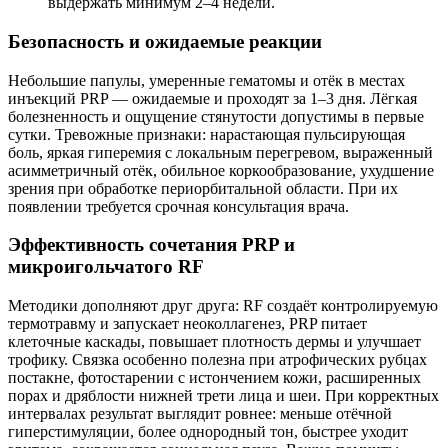
выдержать минимум 2–4 недели.
Безопасность и ожидаемые реакции
Небольшие папулы, умеренные гематомы и отёк в местах
инъекций PRP — ожидаемые и проходят за 1–3 дня. Лёгкая
болезненность и ощущение стянутости допустимы в первые
сутки. Тревожные признаки: нарастающая пульсирующая
боль, яркая гиперемия с локальным перегревом, выраженный
асимметричный отёк, обильное коркообразование, ухудшение
зрения при обработке периорбитальной области. При их
появлении требуется срочная консультация врача.
Эффективность сочетания PRP и
микроигольчатого RF
Методики дополняют друг друга: RF создаёт контролируемую
термотравму и запускает неоколлагенез, PRP питает
клеточные каскады, повышает плотность дермы и улучшает
трофику. Связка особенно полезна при атрофических рубцах
постакне, фотостарении с истончением кожи, расширенных
порах и дряблости нижней трети лица и шеи. При корректных
интервалах результат выглядит ровнее: меньше отёчной
гиперстимуляции, более однородный тон, быстрее уходит