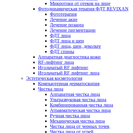
Микротоки от отеков на лице
Фотодинамическая терапия ФДТ REVIXAN
Фототерапия
Лечение акне
Лечение розацеа
Лечение пигментации
ФДТ лица
ФДТ лица и шеи
ФДТ лица, шеи, декольте
ФДТ спины
Аппаратная диагностика кожи
RF-лифтинг лица
Игольчатый RF лифтинг
Игольчатый RF лифтинг лица
Эстетическая косметология
Компьютерная дерматоскопия
Чистка лица
Аппаратная чистка лица
Ультразвуковая чистка лица
Комбинированная чистка лица
Атравматическая чистка лица
Ручная чистка лица
Механическая чистка лица
Чистка лица от черных точек
Чистка лица от угрей