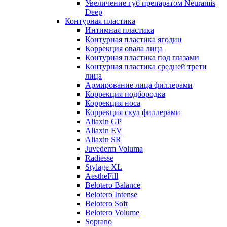
Увеличение губ препаратом Neuramis
Deep
Контурная пластика
Интимная пластика
Контурная пластика ягодиц
Коррекция овала лица
Контурная пластика под глазами
Контурная пластика средней трети
лица
Армирование лица филлерами
Коррекция подбородка
Коррекция носа
Коррекция скул филлерами
Aliaxin GP
Aliaxin EV
Aliaxin SR
Juvederm Voluma
Radiesse
Stylage XL
AestheFill
Belotero Balance
Belotero Intense
Belotero Soft
Belotero Volume
Soprano