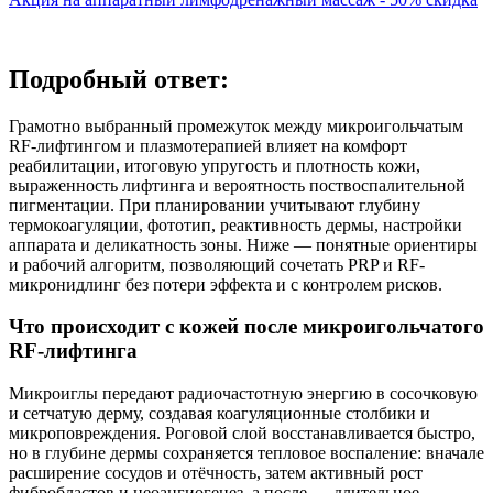
Подробный ответ:
Грамотно выбранный промежуток между микроигольчатым
RF-лифтингом и плазмотерапией влияет на комфорт
реабилитации, итоговую упругость и плотность кожи,
выраженность лифтинга и вероятность поствоспалительной
пигментации. При планировании учитывают глубину
термокоагуляции, фототип, реактивность дермы, настройки
аппарата и деликатность зоны. Ниже — понятные ориентиры
и рабочий алгоритм, позволяющий сочетать PRP и RF-
микронидлинг без потери эффекта и с контролем рисков.
Что происходит с кожей после микроигольчатого
RF‑лифтинга
Микроиглы передают радиочастотную энергию в сосочковую
и сетчатую дерму, создавая коагуляционные столбики и
микроповреждения. Роговой слой восстанавливается быстро,
но в глубине дермы сохраняется тепловое воспаление: вначале
расширение сосудов и отёчность, затем активный рост
фибробластов и неоангиогенез, а после — длительное