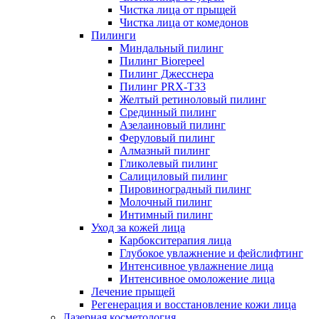
Чистка лица от прыщей
Чистка лица от комедонов
Пилинги
Миндальный пилинг
Пилинг Biorepeel
Пилинг Джесснера
Пилинг PRX-T33
Желтый ретиноловый пилинг
Срединный пилинг
Азелаиновый пилинг
Феруловый пилинг
Алмазный пилинг
Гликолевый пилинг
Салициловый пилинг
Пировиноградный пилинг
Молочный пилинг
Интимный пилинг
Уход за кожей лица
Карбокситерапия лица
Глубокое увлажнение и фейслифтинг
Интенсивное увлажнение лица
Интенсивное омоложение лица
Лечение прыщей
Регенерация и восстановление кожи лица
Лазерная косметология