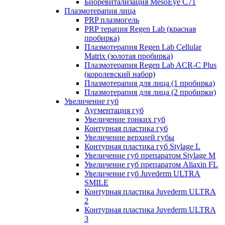
Биоревитализация MesoEye C71
Плазмотерапия лица
PRP плазмогель
PRP терапия Regen Lab (красная
пробирка)
Плазмотерапия Regen Lab Cellular
Matrix (золотая пробирка)
Плазмотерапия Regen Lab ACR-C Plus
(королевский набор)
Плазмотерапия для лица (1 пробирка)
Плазмотерапия для лица (2 пробирки)
Увеличение губ
Аугментация губ
Увеличение тонких губ
Контурная пластика губ
Увеличение верхней губы
Контурная пластика губ Stylage L
Увеличение губ препаратом Stylage M
Увеличение губ препаратом Aliaxin FL
Увеличение губ Juvederm ULTRA
SMILE
Контурная пластика Juvederm ULTRA
2
Контурная пластика Juvederm ULTRA
3