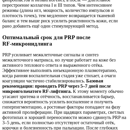
перестроение коллагена I и III типов. Чем интенсивнее
режимы (длина игл, мощность, количество импульсов и
плотность точек), тем медленнее возвращается тканевой
баланс и тем выше риск усилить реактивность кожи, если
рано добавить ещё один стимулирующий метод.
Оптимальный срок для PRP после
RF‑микронидлинга
PRP усиливает межклеточные сигналы и синтез
межклеточного матрикса, но лучше работает на коже без
активного теплового ответа и выраженного отёка.
Эффективнее выполнять инъекционную плазмотерапию,
когда ранняя воспалительная стадия уже стихает, а очаги
коагуляции частично стабилизировались.
Базовая
рекомендация: проводить PRP через 5–7 дней после
микроигольчатого RF‑лифтинга.
К этому моменту обычно
угасают эритема и отёчность, восстанавливается барьер,
снижается вероятность усилить воспаление и получить
гиперпигментацию, а ростовые факторы попадают на фазу
активной пролиферации. При щадящих параметрах, светлых
фототипах и хорошей переносимости можно сдвинуть PRP на
3–5 день, если полностью отсутствуют остаточный отёк,
корочки и болезненность при пальпации. После глубоких