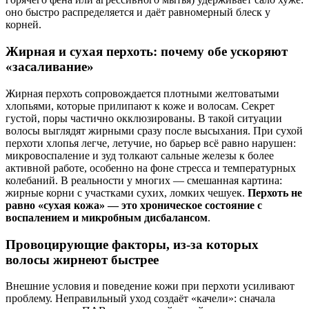
оно быстро распределяется и даёт равномерный блеск у
корней.
Жирная и сухая перхоть: почему обе ускоряют
«засаливание»
Жирная перхоть сопровождается плотными желтоватыми
хлопьями, которые прилипают к коже и волосам. Секрет
густой, поры частично окклюзированы. В такой ситуации
волосы выглядят жирными сразу после высыхания. При сухой
перхоти хлопья легче, летучие, но барьер всё равно нарушен:
микровоспаление и зуд толкают сальные железы к более
активной работе, особенно на фоне стресса и температурных
колебаний. В реальности у многих — смешанная картина:
жирные корни с участками сухих, ломких чешуек.
Перхоть не
равно «сухая кожа» — это хроническое состояние с
воспалением и микробным дисбалансом
.
Провоцирующие факторы, из‑за которых
волосы жирнеют быстрее
Внешние условия и поведение кожи при перхоти усиливают
проблему. Неправильный уход создаёт «качели»: сначала