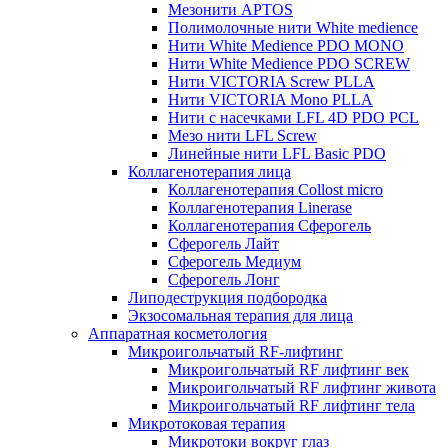
Мезонити APTOS
Полимолочные нити White medience
Нити White Medience PDO MONO
Нити White Medience PDO SCREW
Нити VICTORIA Screw PLLA
Нити VICTORIA Mono PLLA
Нити с насечками LFL 4D PDO PCL
Мезо нити LFL Screw
Линейные нити LFL Basic PDO
Коллагенотерапия лица
Коллагенотерапия Collost micro
Коллагенотерапия Linerase
Коллагенотерапия Сферогель
Сферогель Лайт
Сферогель Медиум
Сферогель Лонг
Липодеструкция подбородка
Экзосомальная терапия для лица
Аппаратная косметология
Микроигольчатый RF-лифтинг
Микроигольчатый RF лифтинг век
Микроигольчатый RF лифтинг живота
Микроигольчатый RF лифтинг тела
Микротоковая терапия
Микротоки вокруг глаз