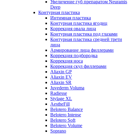
Увеличение губ препаратом Neuramis
Deep
Контурная пластика
Интимная пластика
Контурная пластика ягодиц
Коррекция овала лица
Контурная пластика под глазами
Контурная пластика средней трети
лица
Армирование лица филлерами
Коррекция подбородка
Коррекция носа
Коррекция скул филлерами
Aliaxin GP
Aliaxin EV
Aliaxin SR
Juvederm Voluma
Radiesse
Stylage XL
AestheFill
Belotero Balance
Belotero Intense
Belotero Soft
Belotero Volume
Soprano