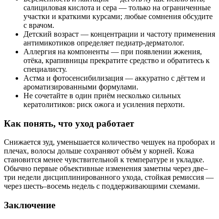
салициловая кислота и сера — только на ограниченные
участки и краткими курсами; любые сомнения обсудите
с врачом.
Детский возраст — концентрации и частоту применения
антимикотиков определяет педиатр‑дерматолог.
Аллергия на компоненты — при появлении жжения,
отёка, крапивницы прекратите средство и обратитесь к
специалисту.
Астма и фотосенсибилизация — аккуратно с дёгтем и
ароматизированными формулами.
Не сочетайте в один приём несколько сильных
кератолитиков: риск ожога и усиления перхоти.
Как понять, что уход работает
Снижается зуд, уменьшается количество чешуек на проборах и
плечах, волосы дольше сохраняют объём у корней. Кожа
становится менее чувствительной к температуре и укладке.
Обычно первые объективные изменения заметны через две–
три недели дисциплинированного ухода, стойкая ремиссия —
через шесть–восемь недель с поддерживающими схемами.
Заключение