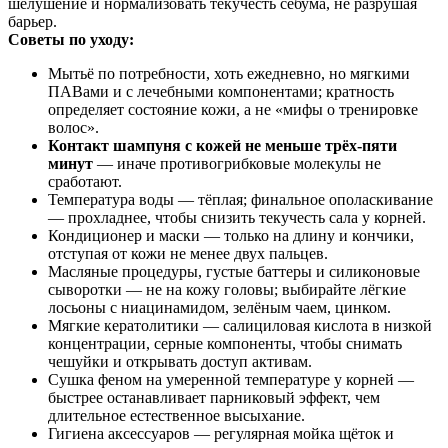
шелушение и нормализовать текучесть себума, не разрушая
барьер.
Советы по уходу:
Мытьё по потребности, хоть ежедневно, но мягкими
ПАВами и с лечебными компонентами; кратность
определяет состояние кожи, а не «мифы о тренировке
волос».
Контакт шампуня с кожей не меньше трёх‑пяти
минут
— иначе противогрибковые молекулы не
сработают.
Температура воды — тёплая; финальное ополаскивание
— прохладнее, чтобы снизить текучесть сала у корней.
Кондиционер и маски — только на длину и кончики,
отступая от кожи не менее двух пальцев.
Масляные процедуры, густые баттеры и силиконовые
сыворотки — не на кожу головы; выбирайте лёгкие
лосьоны с ниацинамидом, зелёным чаем, цинком.
Мягкие кератолитики — салициловая кислота в низкой
концентрации, серные компоненты, чтобы снимать
чешуйки и открывать доступ активам.
Сушка феном на умеренной температуре у корней —
быстрее останавливает парниковый эффект, чем
длительное естественное высыхание.
Гигиена аксессуаров — регулярная мойка щёток и