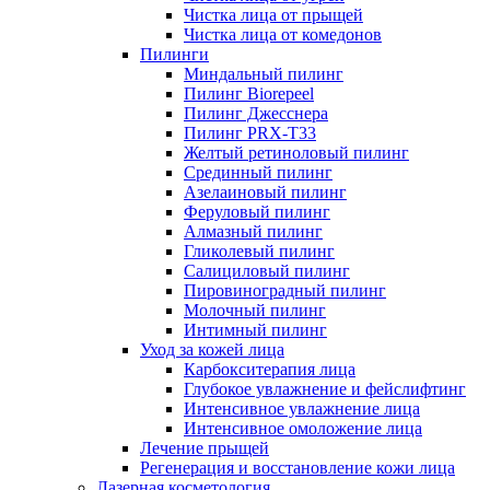
Чистка лица от прыщей
Чистка лица от комедонов
Пилинги
Миндальный пилинг
Пилинг Biorepeel
Пилинг Джесснера
Пилинг PRX-T33
Желтый ретиноловый пилинг
Срединный пилинг
Азелаиновый пилинг
Феруловый пилинг
Алмазный пилинг
Гликолевый пилинг
Салициловый пилинг
Пировиноградный пилинг
Молочный пилинг
Интимный пилинг
Уход за кожей лица
Карбокситерапия лица
Глубокое увлажнение и фейслифтинг
Интенсивное увлажнение лица
Интенсивное омоложение лица
Лечение прыщей
Регенерация и восстановление кожи лица
Лазерная косметология