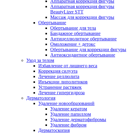
Аппаратная коррекция фигуры
Аппаратная коррекция фигуры
BeautyLizer STT
Массаж для коррекции фигуры
Обертывание
Обертывание для тела
Бандажное обертывание
Антицеллюлитное обертывание
Омоложение + детокс
Обертывание для коррекции фигуры
Антиоксидантное обертывание
Уход за телом
Избавление от лишнего веса
Коррекция силуэта
Лечение целлюлита
Инъекции липолитиков
Устранение растяжек
Лечение гипергидроза
Дерматология
Удаление новообразований
Удаление кератом
Удаление папиллом
Удаление дерматофибромы
Удаление фибром
Дерматоскопия