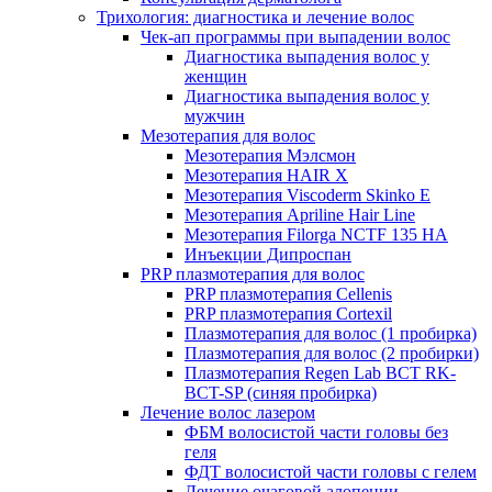
Трихология: диагностика и лечение волос
Чек-ап программы при выпадении волос
Диагностика выпадения волос у
женщин
Диагностика выпадения волос у
мужчин
Мезотерапия для волос
Мезотерапия Мэлсмон
Мезотерапия HAIR X
Мезотерапия Viscoderm Skinko E
Мезотерапия Apriline Hair Line
Мезотерапия Filorga NCTF 135 HA
Инъекции Дипроспан
PRP плазмотерапия для волос
PRP плазмотерапия Cellenis
PRP плазмотерапия Cortexil
Плазмотерапия для волос (1 пробирка)
Плазмотерапия для волос (2 пробирки)
Плазмотерапия Regen Lab BCT RK-
BCT-SP (синяя пробирка)
Лечение волос лазером
ФБМ волосистой части головы без
геля
ФДТ волосистой части головы с гелем
Лечение очаговой алопеции