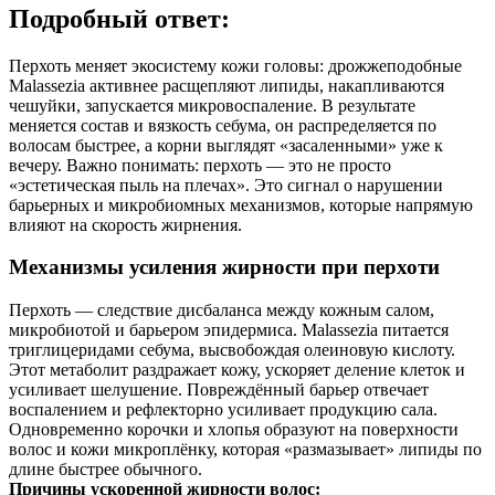
Подробный ответ:
Перхоть меняет экосистему кожи головы: дрожжеподобные
Malassezia активнее расщепляют липиды, накапливаются
чешуйки, запускается микровоспаление. В результате
меняется состав и вязкость себума, он распределяется по
волосам быстрее, а корни выглядят «засаленными» уже к
вечеру. Важно понимать: перхоть — это не просто
«эстетическая пыль на плечах». Это сигнал о нарушении
барьерных и микробиомных механизмов, которые напрямую
влияют на скорость жирнения.
Механизмы усиления жирности при перхоти
Перхоть — следствие дисбаланса между кожным салом,
микробиотой и барьером эпидермиса. Malassezia питается
триглицеридами себума, высвобождая олеиновую кислоту.
Этот метаболит раздражает кожу, ускоряет деление клеток и
усиливает шелушение. Повреждённый барьер отвечает
воспалением и рефлекторно усиливает продукцию сала.
Одновременно корочки и хлопья образуют на поверхности
волос и кожи микроплёнку, которая «размазывает» липиды по
длине быстрее обычного.
Причины ускоренной жирности волос: