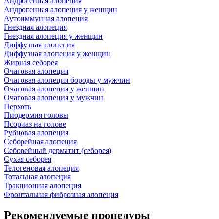
Андрогенная алопеция
Андрогенная алопеция у женщин
Аутоиммунная алопеция
Гнездная алопеция
Гнездная алопеция у женщин
Диффузная алопеция
Диффузная алопеция у женщин
Жирная себорея
Очаговая алопеция
Очаговая алопеция бороды у мужчин
Очаговая алопеция у женщин
Очаговая алопеция у мужчин
Перхоть
Пиодермия головы
Псориаз на голове
Рубцовая алопеция
Себорейная алопеция
Себорейный дерматит (себорея)
Сухая себорея
Телогеновая алопеция
Тотальная алопеция
Тракционная алопеция
Фронтальная фиброзная алопеция
Рекомендуемые процедуры