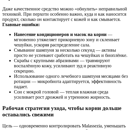
Даже качественное средство можно «обнулить» неправильной
техникой. При перхоти особенно важно, куда и как наносится
продукт, сколько он контактирует с кожей и как смывается.
Главные ошибки:
Нанесение кондиционеров и масок на корни
—
мгновенно утяжеляет прикорневую зону и склеивает
чешуйки, ускоряя распределение сала.
Смывание шампуня за несколько секунд — активы
просто не успевают сработать на чешуйках и биоплёнке.
Скрабы с крупными абразивами — травмируют
воспалённую кожу, усиливают зуд и реактивную
секрецию.
Использование одного лечебного шампуня месяцами без
ротации — микробиота адаптируется, эффективность
падает.
Сон с мокрой головой — теплая влажная среда
усиливает рост дрожжей и утреннюю жирность.
Рабочая стратегия ухода, чтобы корни дольше
оставались свежими
Цель — одновременно контролировать Malassezia, уменьшать