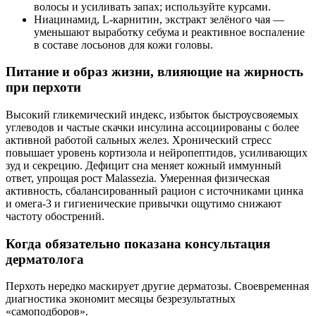
волосы и усиливать запах; используйте курсами.
Ниацинамид, L‑карнитин, экстракт зелёного чая —
уменьшают выработку себума и реактивное воспаление
в составе лосьонов для кожи головы.
Питание и образ жизни, влияющие на жирность
при перхоти
Высокий гликемический индекс, избыток быстроусвояемых
углеводов и частые скачки инсулина ассоциированы с более
активной работой сальных желез. Хронический стресс
повышает уровень кортизола и нейропептидов, усиливающих
зуд и секрецию. Дефицит сна меняет кожный иммунный
ответ, упрощая рост Malassezia. Умеренная физическая
активность, сбалансированный рацион с источниками цинка
и омега‑3 и гигиенические привычки ощутимо снижают
частоту обострений.
Когда обязательно показана консультация
дерматолога
Перхоть нередко маскирует другие дерматозы. Своевременная
диагностика экономит месяцы безрезультатных
«самоподборов».