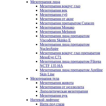
Мезотерапия лица
Мезотерапия вокруг глаз
Мезотерапия век
Мезотерапия губ
Мезотерапия от акне
Мезотерапия препаратом Curacen
Мезотерапия Монако
Мезотерапия Melsmon
Мезотерапия лица препаратом
Viscoderm Skinko E
Мезотерапия лица препаратом
NucleoSpire
Мезотерапия вокруг глаз препаратом
MesoEye С71
Мезотерапия лица препаратом Filorga
NCTF 135 HA
Мезотерапия лица препаратом Apriline
Skin Line
Мезотерапия тела
Мезотерапия живота
Мезотерапия от целлюлита
Липолитическая мезотерапия
Мезотерапия рук
Нитевой лифтинг
Нити под глаза