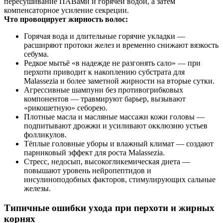
пересушивание ПАВами и горячей водой, а затем
компенсаторное усиление секреции.
Что провоцирует жирность волос:
Горячая вода и длительные горячие укладки —
расширяют протоки желез и временно снижают вязкость
себума.
Редкое мытьё «в надежде не разгонять сало» — при
перхоти приводит к накоплению субстрата для
Malassezia и более заметной жирности на вторые сутки.
Агрессивные шампуни без противогрибковых
компонентов — травмируют барьер, вызывают
«рикошетную» себорею.
Плотные масла и масляные массажи кожи головы —
подпитывают дрожжи и усиливают окклюзию устьев
фолликулов.
Тёплые головные уборы и влажный климат — создают
парниковый эффект для роста Malassezia.
Стресс, недосып, высокогликемическая диета —
повышают уровень нейропептидов и
инсулиноподобных факторов, стимулирующих сальные
железы.
Типичные ошибки ухода при перхоти и жирных
корнях