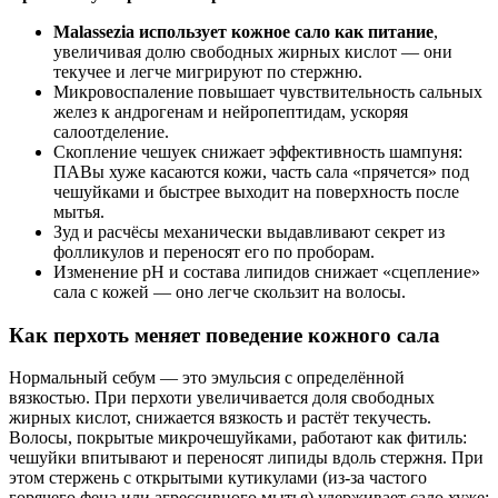
Malassezia использует кожное сало как питание
,
увеличивая долю свободных жирных кислот — они
текучее и легче мигрируют по стержню.
Микровоспаление повышает чувствительность сальных
желез к андрогенам и нейропептидам, ускоряя
салоотделение.
Скопление чешуек снижает эффективность шампуня:
ПАВы хуже касаются кожи, часть сала «прячется» под
чешуйками и быстрее выходит на поверхность после
мытья.
Зуд и расчёсы механически выдавливают секрет из
фолликулов и переносят его по проборам.
Изменение pH и состава липидов снижает «сцепление»
сала с кожей — оно легче скользит на волосы.
Как перхоть меняет поведение кожного сала
Нормальный себум — это эмульсия с определённой
вязкостью. При перхоти увеличивается доля свободных
жирных кислот, снижается вязкость и растёт текучесть.
Волосы, покрытые микрочешуйками, работают как фитиль:
чешуйки впитывают и переносят липиды вдоль стержня. При
этом стержень с открытыми кутикулами (из‑за частого
горячего фена или агрессивного мытья) удерживает сало хуже: