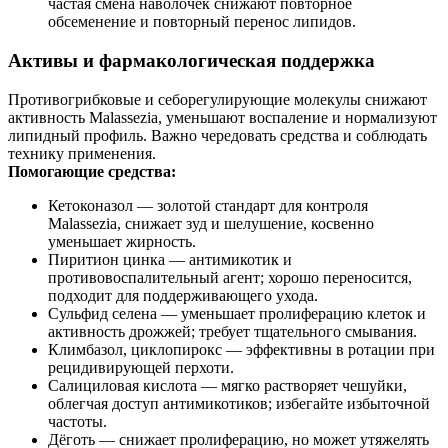
частая смена наволочек снижают повторное
обсеменение и повторный перенос липидов.
Активы и фармакологическая поддержка
Противогрибковые и себорегулирующие молекулы снижают
активность Malassezia, уменьшают воспаление и нормализуют
липидный профиль. Важно чередовать средства и соблюдать
технику применения.
Помогающие средства:
Кетоконазол — золотой стандарт для контроля
Malassezia, снижает зуд и шелушение, косвенно
уменьшает жирность.
Пиритион цинка — антимикотик и
противовоспалительный агент; хорошо переносится,
подходит для поддерживающего ухода.
Сульфид селена — уменьшает пролиферацию клеток и
активность дрожжей; требует тщательного смывания.
Климбазол, циклопирокс — эффективны в ротации при
рецидивирующей перхоти.
Салициловая кислота — мягко растворяет чешуйки,
облегчая доступ антимикотиков; избегайте избыточной
частоты.
Дёготь — снижает пролиферацию, но может утяжелять