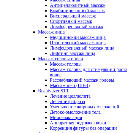
Антицеллюлитный массаж
Комбинированный массаж
Висцеральный массаж
Спортивный массаж
Лимфодренажный массаж
Массаж лица
Медицинский массаж лица
Пластический массаж лица
Лимфодренажный массаж лица
Лифтинг-массаж лица
Массаж головы и шеи
Массаж головы
Массаж головы для стимуляции роста
волос
Расслабляющий массаж головы
Массаж шеи (ШВЗ)
Beautylizer STT
Лечение целлюлита
Лечение фиброза
Уменьшение жировых отложений
Детокс-омоложение тела
Миорелаксация
Аппаратная подтяжка кожи
Коррекция фигуры без операции