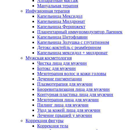
Аппаратный массаж
Мануальная терапия
Инфузионная терапия
Капельница Мексидол
Капельница Милдронат
Капельница Феринжект
Плацентарный иммуномодулятор Лаеннек
Капельница Цитофлавин
Капельница Золушка с глутатионом
Детокс-коктейль с реамберином
Капельница мексидол + милдронат
Мужская косметология
Чистка лица для мужчин
Ботокс для мужчин
Мезотерапия волос и кожи головы
Лечение пигментации
Плазмотерапия для мужчин
Биоревитализация лица для мужчин
Контурная пластика лица для мужчин
Мезотерапия лица для мужчин
Пилинг лица для мужчин
Уход за кожей лица для мужчин
Лечение прыщей у мужчин
Коррекция фигуры
Коррекция тела