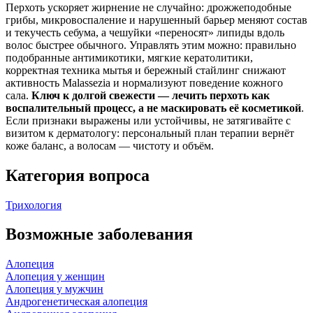
Перхоть ускоряет жирнение не случайно: дрожжеподобные
грибы, микровоспаление и нарушенный барьер меняют состав
и текучесть себума, а чешуйки «переносят» липиды вдоль
волос быстрее обычного. Управлять этим можно: правильно
подобранные антимикотики, мягкие кератолитики,
корректная техника мытья и бережный стайлинг снижают
активность Malassezia и нормализуют поведение кожного
сала.
Ключ к долгой свежести — лечить перхоть как
воспалительный процесс, а не маскировать её косметикой
.
Если признаки выражены или устойчивы, не затягивайте с
визитом к дерматологу: персональный план терапии вернёт
коже баланс, а волосам — чистоту и объём.
Категория вопроса
Трихология
Возможные заболевания
Алопеция
Алопеция у женщин
Алопеция у мужчин
Андрогенетическая алопеция