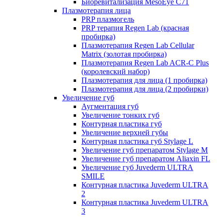
Биоревитализация MesoEye C71
Плазмотерапия лица
PRP плазмогель
PRP терапия Regen Lab (красная
пробирка)
Плазмотерапия Regen Lab Cellular
Matrix (золотая пробирка)
Плазмотерапия Regen Lab ACR-C Plus
(королевский набор)
Плазмотерапия для лица (1 пробирка)
Плазмотерапия для лица (2 пробирки)
Увеличение губ
Аугментация губ
Увеличение тонких губ
Контурная пластика губ
Увеличение верхней губы
Контурная пластика губ Stylage L
Увеличение губ препаратом Stylage M
Увеличение губ препаратом Aliaxin FL
Увеличение губ Juvederm ULTRA
SMILE
Контурная пластика Juvederm ULTRA
2
Контурная пластика Juvederm ULTRA
3