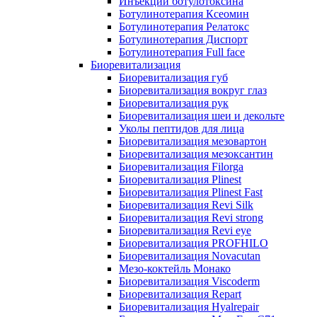
Инъекции ботулотоксина
Ботулинотерапия Ксеомин
Ботулинотерапия Релатокс
Ботулинотерапия Диспорт
Ботулинотерапия Full face
Биоревитализация
Биоревитализация губ
Биоревитализация вокруг глаз
Биоревитализация рук
Биоревитализация шеи и декольте
Уколы пептидов для лица
Биоревитализация мезовартон
Биоревитализация мезоксантин
Биоревитализация Filorga
Биоревитализация Plinest
Биоревитализация Plinest Fast
Биоревитализация Revi Silk
Биоревитализация Revi strong
Биоревитализация Revi eye
Биоревитализация PROFHILO
Биоревитализация Novacutan
Мезо-коктейль Монако
Биоревитализация Viscoderm
Биоревитализация Repart
Биоревитализация Hyalrepair