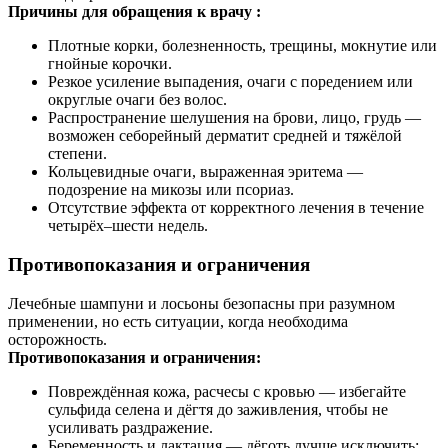
Причины для обращения к врачу :
Плотные корки, болезненность, трещины, мокнутие или
гнойные корочки.
Резкое усиление выпадения, очаги с поредением или
округлые очаги без волос.
Распространение шелушения на брови, лицо, грудь —
возможен себорейный дерматит средней и тяжёлой
степени.
Кольцевидные очаги, выраженная эритема —
подозрение на микозы или псориаз.
Отсутствие эффекта от корректного лечения в течение
четырёх–шести недель.
Противопоказания и ограничения
Лечебные шампуни и лосьоны безопасны при разумном
применении, но есть ситуации, когда необходима
осторожность.
Противопоказания и ограничения:
Повреждённая кожа, расчесы с кровью — избегайте
сульфида селена и дёгтя до заживления, чтобы не
усиливать раздражение.
Беременность и лактация — дёготь лучше исключить;