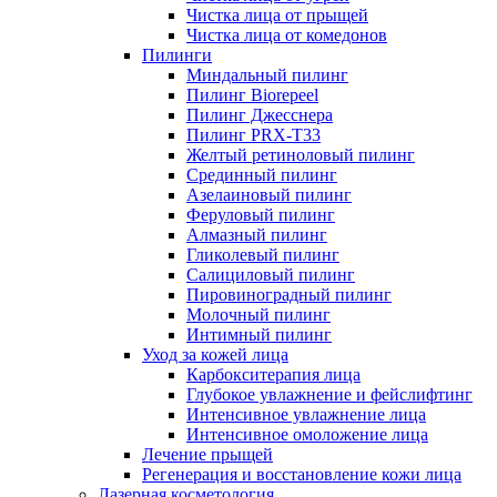
Чистка лица от прыщей
Чистка лица от комедонов
Пилинги
Миндальный пилинг
Пилинг Biorepeel
Пилинг Джесснера
Пилинг PRX-T33
Желтый ретиноловый пилинг
Срединный пилинг
Азелаиновый пилинг
Феруловый пилинг
Алмазный пилинг
Гликолевый пилинг
Салициловый пилинг
Пировиноградный пилинг
Молочный пилинг
Интимный пилинг
Уход за кожей лица
Карбокситерапия лица
Глубокое увлажнение и фейслифтинг
Интенсивное увлажнение лица
Интенсивное омоложение лица
Лечение прыщей
Регенерация и восстановление кожи лица
Лазерная косметология