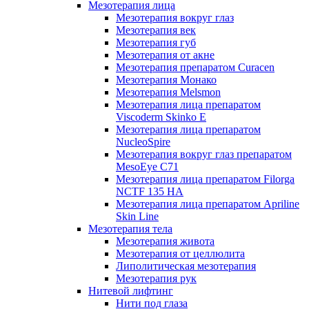
Мезотерапия лица
Мезотерапия вокруг глаз
Мезотерапия век
Мезотерапия губ
Мезотерапия от акне
Мезотерапия препаратом Curacen
Мезотерапия Монако
Мезотерапия Melsmon
Мезотерапия лица препаратом
Viscoderm Skinko E
Мезотерапия лица препаратом
NucleoSpire
Мезотерапия вокруг глаз препаратом
MesoEye С71
Мезотерапия лица препаратом Filorga
NCTF 135 HA
Мезотерапия лица препаратом Apriline
Skin Line
Мезотерапия тела
Мезотерапия живота
Мезотерапия от целлюлита
Липолитическая мезотерапия
Мезотерапия рук
Нитевой лифтинг
Нити под глаза