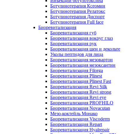
Инъекции ботулотоксина
Ботулинотерапия Ксеомин
Ботулинотерапия Релатокс
Ботулинотерапия Диспорт
Ботулинотерапия Full face
Биоревитализация
Биоревитализация губ
Биоревитализация вокруг глаз
Биоревитализация рук
Биоревитализация шеи и декольте
Уколы пептидов для лица
Биоревитализация мезовартон
Биоревитализация мезоксантин
Биоревитализация Filorga
Биоревитализация Plinest
Биоревитализация Plinest Fast
Биоревитализация Revi Silk
Биоревитализация Revi strong
Биоревитализация Revi eye
Биоревитализация PROFHILO
Биоревитализация Novacutan
Мезо-коктейль Монако
Биоревитализация Viscoderm
Биоревитализация Repart
Биоревитализация Hyalrepair