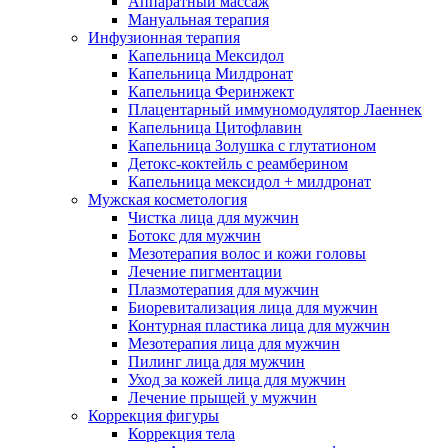
Аппаратный массаж
Мануальная терапия
Инфузионная терапия
Капельница Мексидол
Капельница Милдронат
Капельница Феринжект
Плацентарный иммуномодулятор Лаеннек
Капельница Цитофлавин
Капельница Золушка с глутатионом
Детокс-коктейль с реамберином
Капельница мексидол + милдронат
Мужская косметология
Чистка лица для мужчин
Ботокс для мужчин
Мезотерапия волос и кожи головы
Лечение пигментации
Плазмотерапия для мужчин
Биоревитализация лица для мужчин
Контурная пластика лица для мужчин
Мезотерапия лица для мужчин
Пилинг лица для мужчин
Уход за кожей лица для мужчин
Лечение прыщей у мужчин
Коррекция фигуры
Коррекция тела