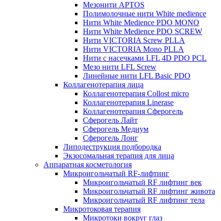
Мезонити APTOS
Полимолочные нити White medience
Нити White Medience PDO MONO
Нити White Medience PDO SCREW
Нити VICTORIA Screw PLLA
Нити VICTORIA Mono PLLA
Нити с насечками LFL 4D PDO PCL
Мезо нити LFL Screw
Линейные нити LFL Basic PDO
Коллагенотерапия лица
Коллагенотерапия Collost micro
Коллагенотерапия Linerase
Коллагенотерапия Сферогель
Сферогель Лайт
Сферогель Медиум
Сферогель Лонг
Липодеструкция подбородка
Экзосомальная терапия для лица
Аппаратная косметология
Микроигольчатый RF-лифтинг
Микроигольчатый RF лифтинг век
Микроигольчатый RF лифтинг живота
Микроигольчатый RF лифтинг тела
Микротоковая терапия
Микротоки вокруг глаз