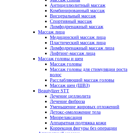
Антицеллюлитный массаж
Комбинированный массаж
Висцеральный массаж
Спортивный массаж
Лимфодренажный массаж
Массаж лица
Медицинский массаж лица
Пластический массаж лица
Лимфодренажный массаж лица
Лифтинг-массаж лица
Массаж головы и шеи
Массаж головы
Массаж головы для стимуляции роста
волос
Расслабляющий массаж головы
Массаж шеи (ШВЗ)
Beautylizer STT
Лечение целлюлита
Лечение фиброза
Уменьшение жировых отложений
Детокс-омоложение тела
Миорелаксация
Аппаратная подтяжка кожи
Коррекция фигуры без операции