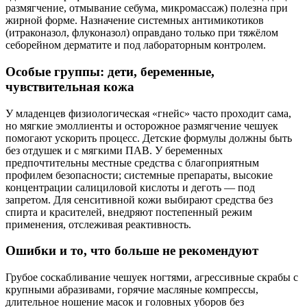
размягчение, отмывание себума, микромассаж) полезна при
жирной форме. Назначение системных антимикотиков
(итраконазол, флуконазол) оправдано только при тяжёлом
себорейном дерматите и под лабораторным контролем.
Особые группы: дети, беременные,
чувствительная кожа
У младенцев физиологическая «гнейс» часто проходит сама,
но мягкие эмоллиенты и осторожное размягчение чешуек
помогают ускорить процесс. Детские формулы должны быть
без отдушек и с мягкими ПАВ. У беременных
предпочтительны местные средства с благоприятным
профилем безопасности; системные препараты, высокие
концентрации салициловой кислоты и деготь — под
запретом. Для сенситивной кожи выбирают средства без
спирта и красителей, внедряют постепенный режим
применения, отслеживая реактивность.
Ошибки и то, что больше не рекомендуют
Грубое соскабливание чешуек ногтями, агрессивные скрабы с
крупными абразивами, горячие масляные компрессы,
длительное ношение масок и головных уборов без