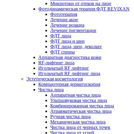
Микротоки от отеков на лице
Фотодинамическая терапия ФДТ REVIXAN
Фототерапия
Лечение акне
Лечение розацеа
Лечение пигментации
ФДТ лица
ФДТ лица и шеи
ФДТ лица, шеи, декольте
ФДТ спины
Аппаратная диагностика кожи
RF-лифтинг лица
Игольчатый RF лифтинг
Игольчатый RF лифтинг лица
Эстетическая косметология
Компьютерная дерматоскопия
Чистка лица
Аппаратная чистка лица
Ультразвуковая чистка лица
Комбинированная чистка лица
Атравматическая чистка лица
Ручная чистка лица
Механическая чистка лица
Чистка лица от черных точек
Чистка лица от угрей