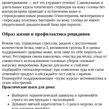
проветривания — всё это ухудшает течение. Самовольные и
длительные курсы топических стероидов на кожу головы без
контроля врача приводят к истончению кожи и
стероидозависимым реакциям. Озонотерапия, мезотерапия и
«пересадка полезных бактерий» на кожу головы не имеют
убедительной доказательной базы при перхоти.
Образ жизни и профилактика рецидивов
Режим сна, управление стрессом, рацион с достаточным
количеством белка, омега‑3, витаминов группы B и цинка
поддерживают здоровье кожи, хотя сами по себе перхоть не
лечат. Регулярная смена наволочки, очистка расчёски, отказ от
совместного использования головных уборов снижают
нагрузку микробиома. Краски для волос и стайлинг
подбирайте гипоаллергенные; при появлении зуда или сыпи
отменяйте продукт и обсуждайте тест‑паузу с врачом.
Планируйте поддерживающие «пульс‑курсы» антимикотика в
сезон обострений.
Практические шаги для дома:
Выберите терапевтический шампунь и применяйте
строго по инструкции с экспозицией.
Добавьте мягкий кератолитик 1–3 раза в неделю, если
есть плотные чешуйки.