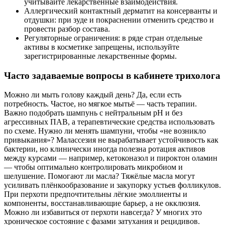
учитывайте лекарственные взаимодействия.
Аллергический контактный дерматит на консерванты и
отдушки: при зуде и покраснении отменить средство и
провести разбор состава.
Регуляторные ограничения: в ряде стран отдельные
активы в косметике запрещены, используйте
зарегистрированные лекарственные формы.
Часто задаваемые вопросы в кабинете трихолога
Можно ли мыть голову каждый день? Да, если есть
потребность. Частое, но мягкое мытьё — часть терапии.
Важно подобрать шампунь с нейтральным pH и без
агрессивных ПАВ, а терапевтические средства использовать
по схеме. Нужно ли менять шампуни, чтобы «не возникло
привыкания»? Малассезия не вырабатывает устойчивость как
бактерии, но клинически иногда полезна ротация активов
между курсами — например, кетоконазол и пироктон оламин
— чтобы оптимально контролировать микробиом и
шелушение. Помогают ли масла? Тяжёлые масла могут
усиливать плёнкообразование и закупорку устьев фолликулов.
При перхоти предпочтительны лёгкие эмоллиенты и
компоненты, восстанавливающие барьер, а не окклюзия.
Можно ли избавиться от перхоти навсегда? У многих это
хроническое состояние с фазами затухания и рецидивов.