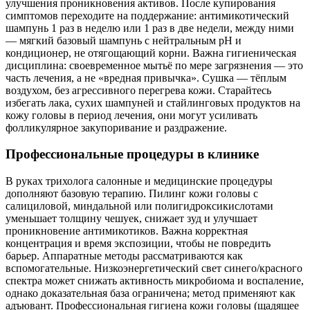
улучшения проникновения активов. После купирования
симптомов переходите на поддержание: антимикотический
шампунь 1 раз в неделю или 1 раз в две недели, между ними
— мягкий базовый шампунь с нейтральным pH и
кондиционер, не отягощающий корни. Важна гигиеническая
дисциплина: своевременное мытьё по мере загрязнения — это
часть лечения, а не «вредная привычка». Сушка — тёплым
воздухом, без агрессивного перегрева кожи. Старайтесь
избегать лака, сухих шампуней и стайлинговых продуктов на
кожу головы в период лечения, они могут усиливать
фолликулярное закупоривание и раздражение.
Профессиональные процедуры в клинике
В руках трихолога салонные и медицинские процедуры
дополняют базовую терапию. Пилинг кожи головы с
салициловой, миндальной или полигидроксикислотами
уменьшает толщину чешуек, снижает зуд и улучшает
проникновение антимикотиков. Важна корректная
концентрация и время экспозиции, чтобы не повредить
барьер. Аппаратные методы рассматриваются как
вспомогательные. Низкоэнергетический свет синего/красного
спектра может снижать активность микробиома и воспаление,
однако доказательная база ограничена; метод применяют как
адъювант. Профессиональная гигиена кожи головы (щадящее