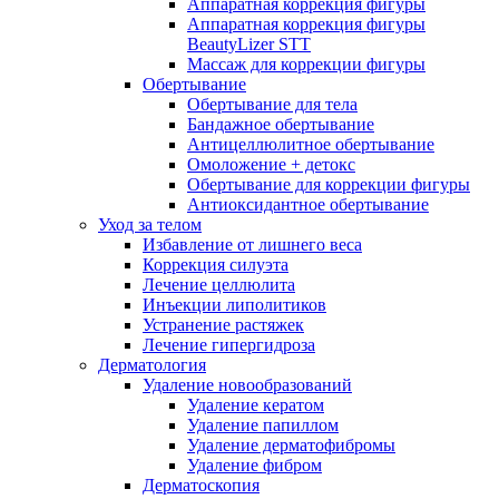
Аппаратная коррекция фигуры
Аппаратная коррекция фигуры
BeautyLizer STT
Массаж для коррекции фигуры
Обертывание
Обертывание для тела
Бандажное обертывание
Антицеллюлитное обертывание
Омоложение + детокс
Обертывание для коррекции фигуры
Антиоксидантное обертывание
Уход за телом
Избавление от лишнего веса
Коррекция силуэта
Лечение целлюлита
Инъекции липолитиков
Устранение растяжек
Лечение гипергидроза
Дерматология
Удаление новообразований
Удаление кератом
Удаление папиллом
Удаление дерматофибромы
Удаление фибром
Дерматоскопия