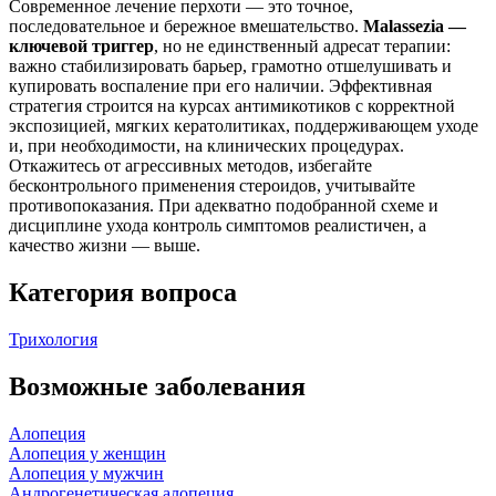
Современное лечение перхоти — это точное,
последовательное и бережное вмешательство.
Malassezia —
ключевой триггер
, но не единственный адресат терапии:
важно стабилизировать барьер, грамотно отшелушивать и
купировать воспаление при его наличии. Эффективная
стратегия строится на курсах антимикотиков с корректной
экспозицией, мягких кератолитиках, поддерживающем уходе
и, при необходимости, на клинических процедурах.
Откажитесь от агрессивных методов, избегайте
бесконтрольного применения стероидов, учитывайте
противопоказания. При адекватно подобранной схеме и
дисциплине ухода контроль симптомов реалистичен, а
качество жизни — выше.
Категория вопроса
Трихология
Возможные заболевания
Алопеция
Алопеция у женщин
Алопеция у мужчин
Андрогенетическая алопеция