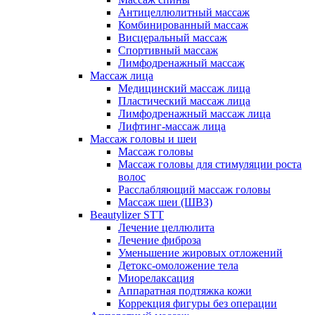
Антицеллюлитный массаж
Комбинированный массаж
Висцеральный массаж
Спортивный массаж
Лимфодренажный массаж
Массаж лица
Медицинский массаж лица
Пластический массаж лица
Лимфодренажный массаж лица
Лифтинг-массаж лица
Массаж головы и шеи
Массаж головы
Массаж головы для стимуляции роста
волос
Расслабляющий массаж головы
Массаж шеи (ШВЗ)
Beautylizer STT
Лечение целлюлита
Лечение фиброза
Уменьшение жировых отложений
Детокс-омоложение тела
Миорелаксация
Аппаратная подтяжка кожи
Коррекция фигуры без операции