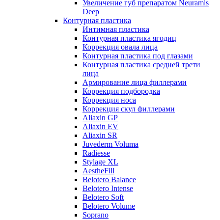
Увеличение губ препаратом Neuramis
Deep
Контурная пластика
Интимная пластика
Контурная пластика ягодиц
Коррекция овала лица
Контурная пластика под глазами
Контурная пластика средней трети
лица
Армирование лица филлерами
Коррекция подбородка
Коррекция носа
Коррекция скул филлерами
Aliaxin GP
Aliaxin EV
Aliaxin SR
Juvederm Voluma
Radiesse
Stylage XL
AestheFill
Belotero Balance
Belotero Intense
Belotero Soft
Belotero Volume
Soprano