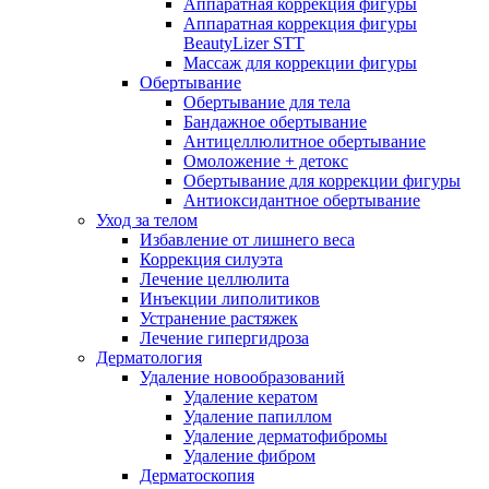
Аппаратная коррекция фигуры
Аппаратная коррекция фигуры
BeautyLizer STT
Массаж для коррекции фигуры
Обертывание
Обертывание для тела
Бандажное обертывание
Антицеллюлитное обертывание
Омоложение + детокс
Обертывание для коррекции фигуры
Антиоксидантное обертывание
Уход за телом
Избавление от лишнего веса
Коррекция силуэта
Лечение целлюлита
Инъекции липолитиков
Устранение растяжек
Лечение гипергидроза
Дерматология
Удаление новообразований
Удаление кератом
Удаление папиллом
Удаление дерматофибромы
Удаление фибром
Дерматоскопия