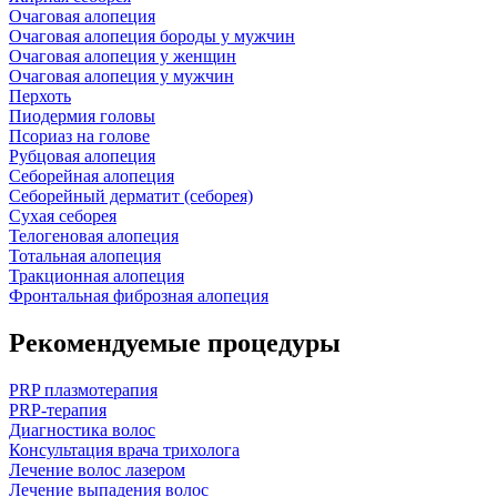
Очаговая алопеция
Очаговая алопеция бороды у мужчин
Очаговая алопеция у женщин
Очаговая алопеция у мужчин
Перхоть
Пиодермия головы
Псориаз на голове
Рубцовая алопеция
Себорейная алопеция
Себорейный дерматит (себорея)
Сухая себорея
Телогеновая алопеция
Тотальная алопеция
Тракционная алопеция
Фронтальная фиброзная алопеция
Рекомендуемые процедуры
PRP плазмотерапия
PRP-терапия
Диагностика волос
Консультация врача трихолога
Лечение волос лазером
Лечение выпадения волос