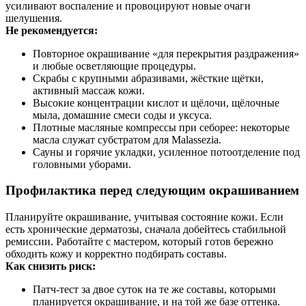
усиливают воспаление и провоцируют новые очаги
шелушения.
Не рекомендуется:
Повторное окрашивание «для перекрытия раздражения»
и любые осветляющие процедуры.
Скрабы с крупными абразивами, жёсткие щётки,
активный массаж кожи.
Высокие концентрации кислот и щёлочи, щёлочные
мыла, домашние смеси соды и уксуса.
Плотные масляные компрессы при себорее: некоторые
масла служат субстратом для Malassezia.
Сауны и горячие укладки, усиленное потоотделение под
головными уборами.
Профилактика перед следующим окрашиванием
Планируйте окрашивание, учитывая состояние кожи. Если
есть хронические дерматозы, сначала добейтесь стабильной
ремиссии. Работайте с мастером, который готов бережно
обходить кожу и корректно подбирать составы.
Как снизить риск:
Патч‑тест за двое суток на те же составы, которыми
планируется окрашивание, и на той же базе оттенка.