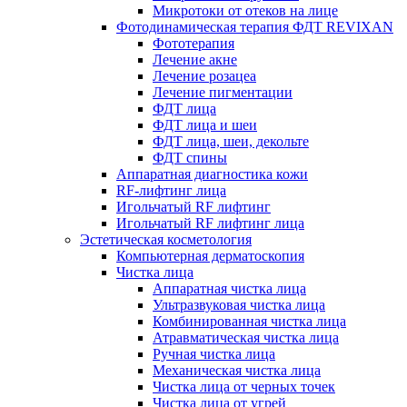
Микротоки от отеков на лице
Фотодинамическая терапия ФДТ REVIXAN
Фототерапия
Лечение акне
Лечение розацеа
Лечение пигментации
ФДТ лица
ФДТ лица и шеи
ФДТ лица, шеи, декольте
ФДТ спины
Аппаратная диагностика кожи
RF-лифтинг лица
Игольчатый RF лифтинг
Игольчатый RF лифтинг лица
Эстетическая косметология
Компьютерная дерматоскопия
Чистка лица
Аппаратная чистка лица
Ультразвуковая чистка лица
Комбинированная чистка лица
Атравматическая чистка лица
Ручная чистка лица
Механическая чистка лица
Чистка лица от черных точек
Чистка лица от угрей