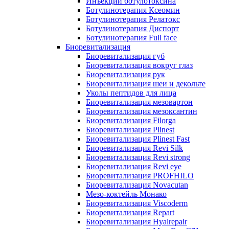
Инъекции ботулотоксина
Ботулинотерапия Ксеомин
Ботулинотерапия Релатокс
Ботулинотерапия Диспорт
Ботулинотерапия Full face
Биоревитализация
Биоревитализация губ
Биоревитализация вокруг глаз
Биоревитализация рук
Биоревитализация шеи и декольте
Уколы пептидов для лица
Биоревитализация мезовартон
Биоревитализация мезоксантин
Биоревитализация Filorga
Биоревитализация Plinest
Биоревитализация Plinest Fast
Биоревитализация Revi Silk
Биоревитализация Revi strong
Биоревитализация Revi eye
Биоревитализация PROFHILO
Биоревитализация Novacutan
Мезо-коктейль Монако
Биоревитализация Viscoderm
Биоревитализация Repart
Биоревитализация Hyalrepair