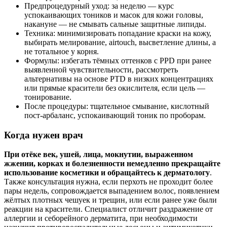
Предпроцедурный уход: за неделю — курс
успокаивающих тоников и масок для кожи головы,
накануне — не смывать сальные защитные липиды.
Техника: минимизировать попадание краски на кожу,
выбирать мелирование, airtouch, высветление длины, а
не тотальное у корня.
Формулы: избегать тёмных оттенков с PPD при ранее
выявленной чувствительности, рассмотреть
альтернативы на основе PTD в низких концентрациях
или прямые красители без окислителя, если цель —
тонирование.
После процедуры: тщательное смывание, кислотный
пост‑арбаланс, успокаивающий тоник по проборам.
Когда нужен врач
При отёке век, ушей, лица, мокнутии, выраженном
жжении, корках и болезненности немедленно прекращайте
использование косметики и обращайтесь к дерматологу
.
Также консультация нужна, если перхоть не проходит более
пары недель, сопровождается выпадением волос, появлением
жёлтых плотных чешуек и трещин, или если ранее уже были
реакции на красители. Специалист отличит раздражение от
аллергии и себорейного дерматита, при необходимости