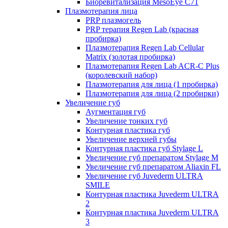
Биоревитализация MesoEye C71
Плазмотерапия лица
PRP плазмогель
PRP терапия Regen Lab (красная
пробирка)
Плазмотерапия Regen Lab Cellular
Matrix (золотая пробирка)
Плазмотерапия Regen Lab ACR-C Plus
(королевский набор)
Плазмотерапия для лица (1 пробирка)
Плазмотерапия для лица (2 пробирки)
Увеличение губ
Аугментация губ
Увеличение тонких губ
Контурная пластика губ
Увеличение верхней губы
Контурная пластика губ Stylage L
Увеличение губ препаратом Stylage M
Увеличение губ препаратом Aliaxin FL
Увеличение губ Juvederm ULTRA
SMILE
Контурная пластика Juvederm ULTRA
2
Контурная пластика Juvederm ULTRA
3