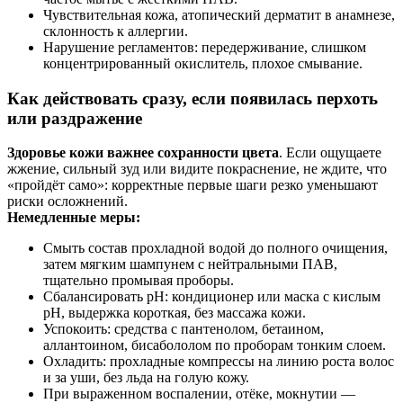
Чувствительная кожа, атопический дерматит в анамнезе,
склонность к аллергии.
Нарушение регламентов: передерживание, слишком
концентрированный окислитель, плохое смывание.
Как действовать сразу, если появилась перхоть
или раздражение
Здоровье кожи важнее сохранности цвета
. Если ощущаете
жжение, сильный зуд или видите покраснение, не ждите, что
«пройдёт само»: корректные первые шаги резко уменьшают
риски осложнений.
Немедленные меры:
Смыть состав прохладной водой до полного очищения,
затем мягким шампунем с нейтральными ПАВ,
тщательно промывая проборы.
Сбалансировать pH: кондиционер или маска с кислым
pH, выдержка короткая, без массажа кожи.
Успокоить: средства с пантенолом, бетаином,
аллантоином, бисабололом по проборам тонким слоем.
Охладить: прохладные компрессы на линию роста волос
и за уши, без льда на голую кожу.
При выраженном воспалении, отёке, мокнутии —