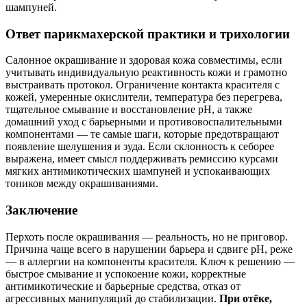
шампуней.
Ответ парикмахерской практики и трихологии
Салонное окрашивание и здоровая кожа совместимы, если
учитывать индивидуальную реактивность кожи и грамотно
выстраивать протокол. Ограничение контакта красителя с
кожей, умеренные окислители, температура без перегрева,
тщательное смывание и восстановление pH, а также
домашний уход с барьерными и противовоспалительными
компонентами — те самые шаги, которые предотвращают
появление шелушения и зуда. Если склонность к себорее
выражена, имеет смысл поддерживать ремиссию курсами
мягких антимикотических шампуней и успокаивающих
тоников между окрашиваниями.
Заключение
Перхоть после окрашивания — реальность, но не приговор.
Причина чаще всего в нарушении барьера и сдвиге pH, реже
— в аллергии на компоненты красителя. Ключ к решению —
быстрое смывание и успокоение кожи, корректные
антимикотические и барьерные средства, отказ от
агрессивных манипуляций до стабилизации.
При отёке,