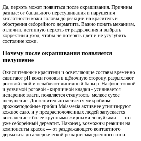
Да, перхоть может появиться после окрашивания. Причины
разные: от банального пересушивания и нарушения
кислотности кожи головы до реакций на краситель и
обострения себорейного дерматита. Важно понять механизм,
отличить истинную перхоть от раздражения и выбрать
корректный уход, чтобы не потерять цвет и не усугубить
состояние кожи.
Почему после окрашивания появляется
шелушение
Окислительные красители и осветляющие составы временно
сдвигают pH кожи головы в щёлочную сторону, разрыхляют
роговой слой и ослабляют липидный барьер. На фоне тонкой
и уязвимой роговой «кирпичной кладки» усиливается
испарение влаги, появляется стянутость, мелкое сухое
шелушение. Дополнительно меняется микробиом:
дрожжеподобные грибки Malassezia активнее утилизируют
кожное сало, и у предрасположенных людей запускается
воспаление с более крупными жирными чешуйками — это
уже себорейный дерматит. Наконец, возможны реакции на
компоненты красок — от раздражающего контактного
дерматита до аллергической реакции замедленного типа.