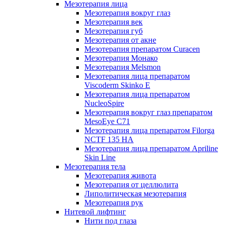
Мезотерапия лица
Мезотерапия вокруг глаз
Мезотерапия век
Мезотерапия губ
Мезотерапия от акне
Мезотерапия препаратом Curacen
Мезотерапия Монако
Мезотерапия Melsmon
Мезотерапия лица препаратом
Viscoderm Skinko E
Мезотерапия лица препаратом
NucleoSpire
Мезотерапия вокруг глаз препаратом
MesoEye С71
Мезотерапия лица препаратом Filorga
NCTF 135 HA
Мезотерапия лица препаратом Apriline
Skin Line
Мезотерапия тела
Мезотерапия живота
Мезотерапия от целлюлита
Липолитическая мезотерапия
Мезотерапия рук
Нитевой лифтинг
Нити под глаза