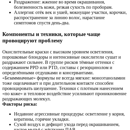
Раздражение: жжение во время окрашивания,
болезненность кожи, резкая сухость по проборам.
Аллергия: отёк век и ушей, мокнущие участки, корочки,
распространение за линию волос, нарастание
симптомов спустя день‑два.
Компоненты и техники, которые чаще
провоцируют проблему
Окислительные краски с высоким уровнем осветления,
порошковые блондоры и интенсивные окислители сушат и
раздражают сильнее. В группе рисков тёмные оттенки с
содержанием PPD или PTD, составы с резорцинолом и
определёнными отдушками и консервантами.
«Безаммиачные» формулы не всегда мягкие: моноэтаноламин
тоже ощелачивает и при длительном контакте способен
провоцировать шелушение. Техники с плотным нанесением
«по коже» и тепловое воздействие усиливают проникновение
раздражающих молекул.
Факторы риска:
Недавние агрессивные процедуры: осветление у корня,
кератины, горячие укладки.
Сухой воздух и дефицит ухода перед окрашиванием,
частое мытьё с жёсткими ПАВ.