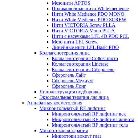
Мезонити APTOS
Полимолочные нити White medience
Нити White Medience PDO MONO
Нити White Medience PDO SCREW
Нити VICTORIA Screw PLLA
Нити VICTORIA Mono PLLA
Нити с насечками LFL 4D PDO PCL
Мезо нити LFL Screw
Линейные нити LFL Basic PDO
Коллагенотерапия лица
Коллагенотерапия Collost micro
Коллагенотерапия Linerase
Коллагенотерапия Сферогель
Сферогель Лайт
Сферогель Медиум
Сферогель Лонг
Липодеструкция подбородка
Экзосомальная терапия для лица
Аппаратная косметология
Микроигольчатый RF-лифтинг
Микроигольчатый RF лифтинг век
Микроигольчатый RF лифтинг живота
Микроигольчатый RF лифтинг тела
Микротоковая терапия
Микротоки вокруг глаз