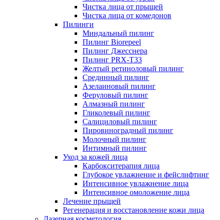
Чистка лица от прыщей
Чистка лица от комедонов
Пилинги
Миндальный пилинг
Пилинг Biorepeel
Пилинг Джесснера
Пилинг PRX-T33
Желтый ретиноловый пилинг
Срединный пилинг
Азелаиновый пилинг
Феруловый пилинг
Алмазный пилинг
Гликолевый пилинг
Салициловый пилинг
Пировиноградный пилинг
Молочный пилинг
Интимный пилинг
Уход за кожей лица
Карбокситерапия лица
Глубокое увлажнение и фейслифтинг
Интенсивное увлажнение лица
Интенсивное омоложение лица
Лечение прыщей
Регенерация и восстановление кожи лица
Лазерная косметология