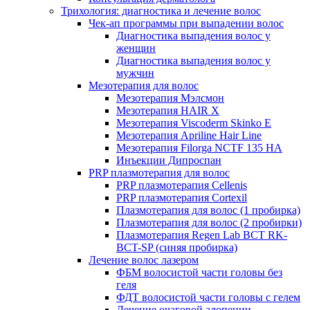
Трихология: диагностика и лечение волос
Чек-ап программы при выпадении волос
Диагностика выпадения волос у
женщин
Диагностика выпадения волос у
мужчин
Мезотерапия для волос
Мезотерапия Мэлсмон
Мезотерапия HAIR X
Мезотерапия Viscoderm Skinko E
Мезотерапия Apriline Hair Line
Мезотерапия Filorga NCTF 135 HA
Инъекции Дипроспан
PRP плазмотерапия для волос
PRP плазмотерапия Cellenis
PRP плазмотерапия Cortexil
Плазмотерапия для волос (1 пробирка)
Плазмотерапия для волос (2 пробирки)
Плазмотерапия Regen Lab BCT RK-
BCT-SP (синяя пробирка)
Лечение волос лазером
ФБМ волосистой части головы без
геля
ФДТ волосистой части головы с гелем
Лечение очаговой алопеции