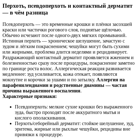
Перхоть, псевдоперхоть и контактный дерматит
— в чём разница
Псевдоперхоть — это временные крошки и плёнки засохшей
краски или частички рогового слоя, поднятые щёлочью.
Обычно исчезают после одного‑двух мягких промываний.
Истинная перхоть — хроническое шелушение, зачастую с
зудом и лёгким покраснением; чешуйки могут быть сухими
или жирными, проблема длится неделями и рецидивирует.
Раздражающий контактный дерматит проявляется жжением и
болезненностью сразу после процедуры, покраснение заметно
по границе роста волос. Аллергическая реакция развивается
медленнее: зуд усиливается, кожа отекает, появляются
мокнутие и корочки за ушами и по затылку.
Аллергия на
парафенилендиамин и родственные диамины — частая
причина выраженного воспаления
.
Характерные признаки:
Псевдоперхоть: мелкие сухие крошки без выраженного
зуда, быстро проходят после аккуратного мытья и
кислого ополаскивания.
Перхоть/себорейный дерматит: стойкое шелушение, зуд,
эритема, жирные или рыхлые чешуйки, рецидивы вне
привязки к процедуре.