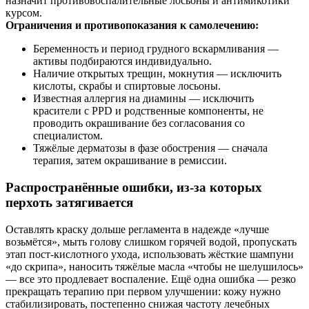
назначит противовоспалительные лосьоны и антимикотики
курсом.
Ограничения и противопоказания к самолечению:
Беременность и период грудного вскармливания —
активы подбираются индивидуально.
Наличие открытых трещин, мокнутия — исключить
кислоты, скрабы и спиртовые лосьоны.
Известная аллергия на диамины — исключить
красители с PPD и родственные компоненты, не
проводить окрашивание без согласования со
специалистом.
Тяжёлые дерматозы в фазе обострения — сначала
терапия, затем окрашивание в ремиссии.
Распространённые ошибки, из‑за которых
перхоть затягивается
Оставлять краску дольше регламента в надежде «лучше
возьмётся», мыть голову слишком горячей водой, пропускать
этап пост‑кислотного ухода, использовать жёсткие шампуни
«до скрипа», наносить тяжёлые масла «чтобы не шелушилось»
— все это продлевает воспаление. Ещё одна ошибка — резко
прекращать терапию при первом улучшении: кожу нужно
стабилизировать, постепенно снижая частоту лечебных