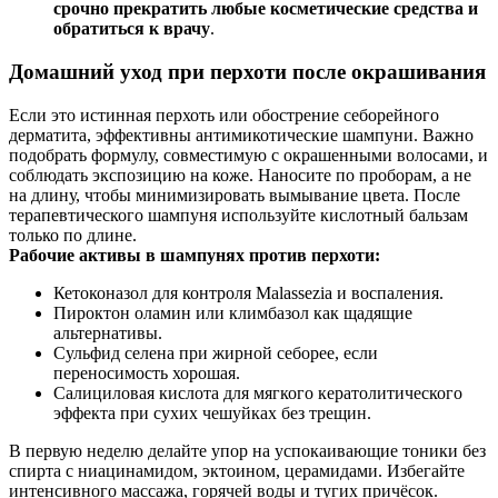
срочно прекратить любые косметические средства и
обратиться к врачу
.
Домашний уход при перхоти после окрашивания
Если это истинная перхоть или обострение себорейного
дерматита, эффективны антимикотические шампуни. Важно
подобрать формулу, совместимую с окрашенными волосами, и
соблюдать экспозицию на коже. Наносите по проборам, а не
на длину, чтобы минимизировать вымывание цвета. После
терапевтического шампуня используйте кислотный бальзам
только по длине.
Рабочие активы в шампунях против перхоти:
Кетоконазол для контроля Malassezia и воспаления.
Пироктон оламин или климбазол как щадящие
альтернативы.
Сульфид селена при жирной себорее, если
переносимость хорошая.
Салициловая кислота для мягкого кератолитического
эффекта при сухих чешуйках без трещин.
В первую неделю делайте упор на успокаивающие тоники без
спирта с ниацинамидом, эктоином, церамидами. Избегайте
интенсивного массажа, горячей воды и тугих причёсок.