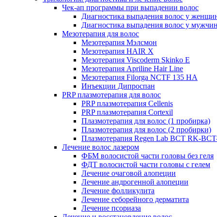
Чек-ап программы при выпадении волос
Диагностика выпадения волос у женщи
Диагностика выпадения волос у мужчи
Мезотерапия для волос
Мезотерапия Мэлсмон
Мезотерапия HAIR X
Мезотерапия Viscoderm Skinko E
Мезотерапия Apriline Hair Line
Мезотерапия Filorga NCTF 135 HA
Инъекции Дипроспан
PRP плазмотерапия для волос
PRP плазмотерапия Cellenis
PRP плазмотерапия Cortexil
Плазмотерапия для волос (1 пробирка)
Плазмотерапия для волос (2 пробирки)
Плазмотерапия Regen Lab BCT RK-BCT-
Лечение волос лазером
ФБМ волосистой части головы без геля
ФДТ волосистой части головы с гелем
Лечение очаговой алопеции
Лечение андрогенной алопеции
Лечение фолликулита
Лечение себорейного дерматита
Лечение псориаза
Лечение и восстановление волос