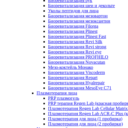
Биоревитализация рук
Биоревитализация шеи и декольте
Уколы пептидов для лица
Биоревитализация мезовартон
Биоревитализация мезоксантин
Биоревитализация Filorga
Биоревитализация Plinest
Биоревитализация Plinest Fast
Биоревитализация Revi Silk
Биоревитализация Revi strong
Биоревитализация Revi eye
Биоревитализация PROFHILO
Биоревитализация Novacutan
Мезо-коктейль Монако
Биоревитализация Viscoderm
Биоревитализация Repart
Биоревитализация Hyalrepair
Биоревитализация MesoEye C71
Плазмотерапия лица
PRP плазмогель
PRP терапия Regen Lab (красная пробир
Плазмотерапия Regen Lab Cellular Matrix
Плазмотерапия Regen Lab ACR-C Plus (к
Плазмотерапия для лица (1 пробирка)
Плазмотерапия для лица (2 пробирки)