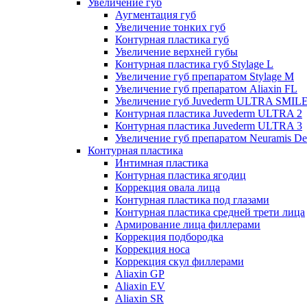
Увеличение губ
Аугментация губ
Увеличение тонких губ
Контурная пластика губ
Увеличение верхней губы
Контурная пластика губ Stylage L
Увеличение губ препаратом Stylage M
Увеличение губ препаратом Aliaxin FL
Увеличение губ Juvederm ULTRA SMIL
Контурная пластика Juvederm ULTRA 2
Контурная пластика Juvederm ULTRA 3
Увеличение губ препаратом Neuramis De
Контурная пластика
Интимная пластика
Контурная пластика ягодиц
Коррекция овала лица
Контурная пластика под глазами
Контурная пластика средней трети лица
Армирование лица филлерами
Коррекция подбородка
Коррекция носа
Коррекция скул филлерами
Aliaxin GP
Aliaxin EV
Aliaxin SR