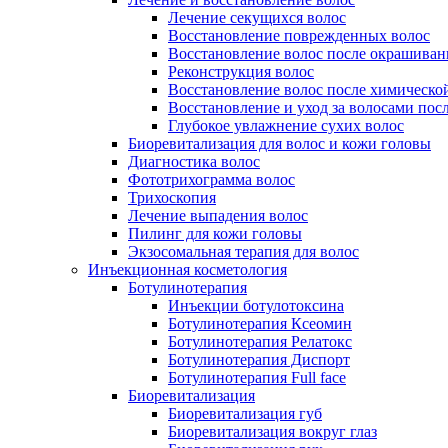
Лечение секущихся волос
Восстановление поврежденных волос
Восстановление волос после окрашиван
Реконструкция волос
Восстановление волос после химическо
Восстановление и уход за волосами пос
Глубокое увлажнение сухих волос
Биоревитализация для волос и кожи головы
Диагностика волос
Фототрихограмма волос
Трихоскопия
Лечение выпадения волос
Пилинг для кожи головы
Экзосомальная терапия для волос
Инъекционная косметология
Ботулинотерапия
Инъекции ботулотоксина
Ботулинотерапия Ксеомин
Ботулинотерапия Релатокс
Ботулинотерапия Диспорт
Ботулинотерапия Full face
Биоревитализация
Биоревитализация губ
Биоревитализация вокруг глаз