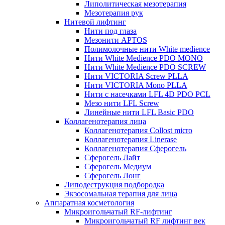
Липолитическая мезотерапия
Мезотерапия рук
Нитевой лифтинг
Нити под глаза
Мезонити APTOS
Полимолочные нити White medience
Нити White Medience PDO MONO
Нити White Medience PDO SCREW
Нити VICTORIA Screw PLLA
Нити VICTORIA Mono PLLA
Нити с насечками LFL 4D PDO PCL
Мезо нити LFL Screw
Линейные нити LFL Basic PDO
Коллагенотерапия лица
Коллагенотерапия Collost micro
Коллагенотерапия Linerase
Коллагенотерапия Сферогель
Сферогель Лайт
Сферогель Медиум
Сферогель Лонг
Липодеструкция подбородка
Экзосомальная терапия для лица
Аппаратная косметология
Микроигольчатый RF-лифтинг
Микроигольчатый RF лифтинг век