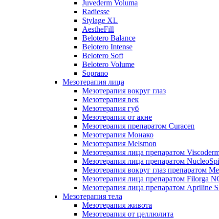
Juvederm Voluma
Radiesse
Stylage XL
AestheFill
Belotero Balance
Belotero Intense
Belotero Soft
Belotero Volume
Soprano
Мезотерапия лица
Мезотерапия вокруг глаз
Мезотерапия век
Мезотерапия губ
Мезотерапия от акне
Мезотерапия препаратом Curacen
Мезотерапия Монако
Мезотерапия Melsmon
Мезотерапия лица препаратом Viscoderm
Мезотерапия лица препаратом NucleoSpi
Мезотерапия вокруг глаз препаратом M
Мезотерапия лица препаратом Filorga 
Мезотерапия лица препаратом Apriline S
Мезотерапия тела
Мезотерапия живота
Мезотерапия от целлюлита