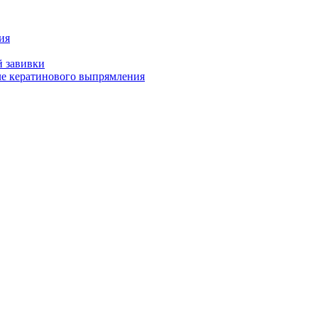
ия
й завивки
ле кератинового выпрямления