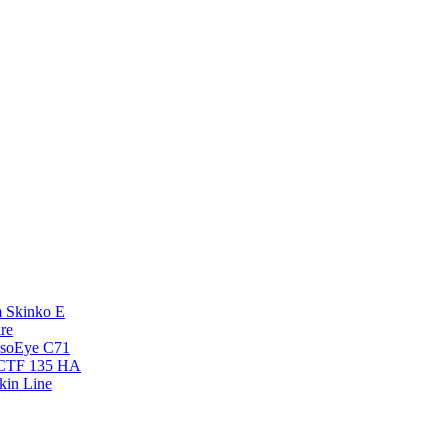
 Skinko E
re
esoEye С71
NCTF 135 HA
kin Line