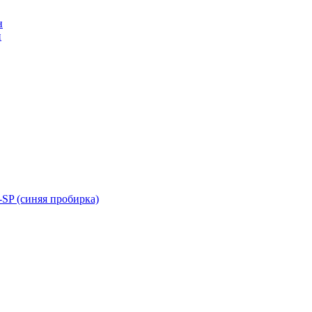
н
н
SP (синяя пробирка)