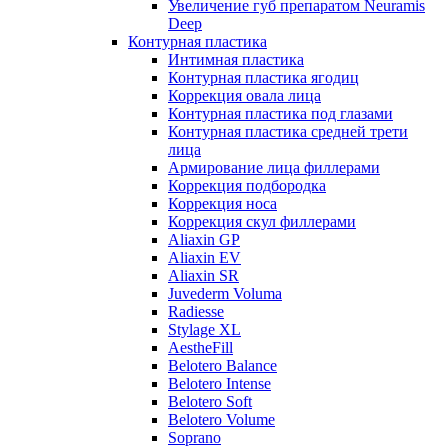
Увеличение губ препаратом Neuramis
Deep
Контурная пластика
Интимная пластика
Контурная пластика ягодиц
Коррекция овала лица
Контурная пластика под глазами
Контурная пластика средней трети
лица
Армирование лица филлерами
Коррекция подбородка
Коррекция носа
Коррекция скул филлерами
Aliaxin GP
Aliaxin EV
Aliaxin SR
Juvederm Voluma
Radiesse
Stylage XL
AestheFill
Belotero Balance
Belotero Intense
Belotero Soft
Belotero Volume
Soprano