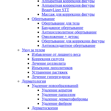
Аппаратная коррекция фигуры
Аппаратная коррекция фигуры
BeautyLizer STT
Массаж для коррекции фигуры
Обертывание
Обертывание для тела
Бандажное обертывание
Антицеллюлитное обертывание
Омоложение + детокс
Обертывание для коррекции фигуры
Антиоксидантное обертывание
Уход за телом
Избавление от лишнего веса
Коррекция силуэта
Лечение целлюлита
Инъекции липолитиков
Устранение растяжек
Лечение гипергидроза
Дерматология
Удаление новообразований
Удаление кератом
Удаление папиллом
Удаление дерматофибромы
Удаление фибром
Дерматоскопия