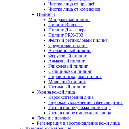
Чистка лица от прыщей
Чистка лица от комедонов
Пилинги
Миндальный пилинг
Пилинг Biorepeel
Пилинг Джесснера
Пилинг PRX-T33
Желтый ретиноловый пилинг
Срединный пилинг
Азелаиновый пилинг
Феруловый пилинг
Алмазный пилинг
Гликолевый пилинг
Салициловый пилинг
Пировиноградный пилинг
Молочный пилинг
Интимный пилинг
Уход за кожей лица
Карбокситерапия лица
Глубокое увлажнение и фейслифтинг
Интенсивное увлажнение лица
Интенсивное омоложение лица
Лечение прыщей
Регенерация и восстановление кожи лица
Лазерная косметология