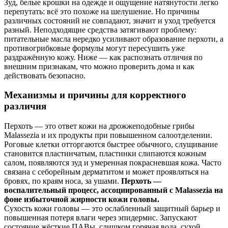
Зуд, белые крошки на одежде и ощущение натянутости легко
перепутать: всё это похоже на шелушение. Но причины
различных состояний не совпадают, значит и уход требуется
разный. Неподходящие средства затягивают проблему:
питательные масла нередко усиливают образование перхоти, а
противогрибковые формулы могут пересушить уже
раздражённую кожу. Ниже — как распознать отличия по
внешним признакам, что можно проверить дома и как
действовать безопасно.
Механизмы и причины для корректного
различия
Перхоть — это ответ кожи на дрожжеподобные грибы
Malassezia и их продукты при повышенном салоотделении.
Роговые клетки отторгаются быстрее обычного, слущивание
становится пластинчатым, пластинки слипаются кожным
салом, появляются зуд и умеренная покрасневшая кожа. Часто
связана с себорейным дерматитом и может проявляться на
бровях, по краям носа, за ушами.
Перхоть —
воспалительный процесс, ассоциированный с Malassezia на
фоне избыточной жирности кожи головы.
Сухость кожи головы — это ослабленный защитный барьер и
повышенная потеря влаги через эпидермис. Запускают
состояние жёсткие ПАВы, слишком горячая вода, сухой