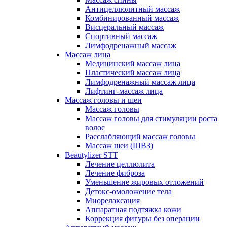
Антицеллюлитный массаж
Комбинированный массаж
Висцеральный массаж
Спортивный массаж
Лимфодренажный массаж
Массаж лица
Медицинский массаж лица
Пластический массаж лица
Лимфодренажный массаж лица
Лифтинг-массаж лица
Массаж головы и шеи
Массаж головы
Массаж головы для стимуляции роста
волос
Расслабляющий массаж головы
Массаж шеи (ШВЗ)
Beautylizer STT
Лечение целлюлита
Лечение фиброза
Уменьшение жировых отложений
Детокс-омоложение тела
Миорелаксация
Аппаратная подтяжка кожи
Коррекция фигуры без операции