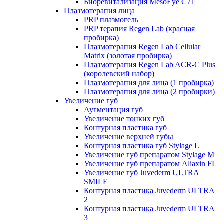
Биоревитализация MesoEye C71
Плазмотерапия лица
PRP плазмогель
PRP терапия Regen Lab (красная
пробирка)
Плазмотерапия Regen Lab Cellular
Matrix (золотая пробирка)
Плазмотерапия Regen Lab ACR-C Plus
(королевский набор)
Плазмотерапия для лица (1 пробирка)
Плазмотерапия для лица (2 пробирки)
Увеличение губ
Аугментация губ
Увеличение тонких губ
Контурная пластика губ
Увеличение верхней губы
Контурная пластика губ Stylage L
Увеличение губ препаратом Stylage M
Увеличение губ препаратом Aliaxin FL
Увеличение губ Juvederm ULTRA
SMILE
Контурная пластика Juvederm ULTRA
2
Контурная пластика Juvederm ULTRA
3