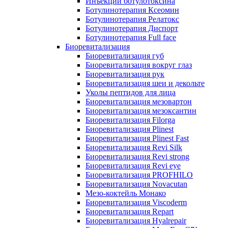
Инъекции ботулотоксина
Ботулинотерапия Ксеомин
Ботулинотерапия Релатокс
Ботулинотерапия Диспорт
Ботулинотерапия Full face
Биоревитализация
Биоревитализация губ
Биоревитализация вокруг глаз
Биоревитализация рук
Биоревитализация шеи и декольте
Уколы пептидов для лица
Биоревитализация мезовартон
Биоревитализация мезоксантин
Биоревитализация Filorga
Биоревитализация Plinest
Биоревитализация Plinest Fast
Биоревитализация Revi Silk
Биоревитализация Revi strong
Биоревитализация Revi eye
Биоревитализация PROFHILO
Биоревитализация Novacutan
Мезо-коктейль Монако
Биоревитализация Viscoderm
Биоревитализация Repart
Биоревитализация Hyalrepair