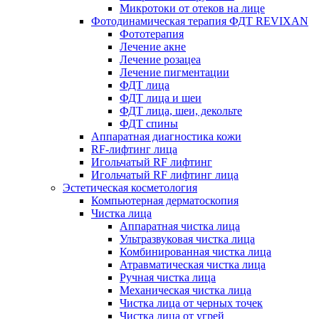
Микротоки от отеков на лице
Фотодинамическая терапия ФДТ REVIXAN
Фототерапия
Лечение акне
Лечение розацеа
Лечение пигментации
ФДТ лица
ФДТ лица и шеи
ФДТ лица, шеи, декольте
ФДТ спины
Аппаратная диагностика кожи
RF-лифтинг лица
Игольчатый RF лифтинг
Игольчатый RF лифтинг лица
Эстетическая косметология
Компьютерная дерматоскопия
Чистка лица
Аппаратная чистка лица
Ультразвуковая чистка лица
Комбинированная чистка лица
Атравматическая чистка лица
Ручная чистка лица
Механическая чистка лица
Чистка лица от черных точек
Чистка лица от угрей