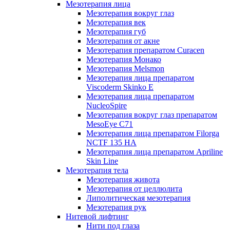
Мезотерапия лица
Мезотерапия вокруг глаз
Мезотерапия век
Мезотерапия губ
Мезотерапия от акне
Мезотерапия препаратом Curacen
Мезотерапия Монако
Мезотерапия Melsmon
Мезотерапия лица препаратом
Viscoderm Skinko E
Мезотерапия лица препаратом
NucleoSpire
Мезотерапия вокруг глаз препаратом
MesoEye С71
Мезотерапия лица препаратом Filorga
NCTF 135 HA
Мезотерапия лица препаратом Apriline
Skin Line
Мезотерапия тела
Мезотерапия живота
Мезотерапия от целлюлита
Липолитическая мезотерапия
Мезотерапия рук
Нитевой лифтинг
Нити под глаза