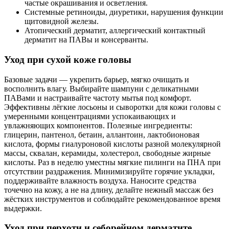
частые окрашивания и осветления.
Системные ретиноиды, диуретики, нарушения функции
щитовидной железы.
Атопический дерматит, аллергический контактный
дерматит на ПАВы и консерванты.
Уход при сухой коже головы
Базовые задачи — укрепить барьер, мягко очищать и
восполнить влагу. Выбирайте шампуни с деликатными
ПАВами и настраивайте частоту мытья под комфорт.
Эффективны лёгкие лосьоны и сыворотки для кожи головы с
умеренными концентрациями успокаивающих и
увлажняющих компонентов. Полезные ингредиенты:
глицерин, пантенол, бетаин, аллантоин, лактобионовая
кислота, формы гиалуроновой кислоты разной молекулярной
массы, сквалан, керамиды, холестерол, свободные жирные
кислоты. Раз в неделю уместны мягкие пилинги на ПНА при
отсутствии раздражения. Минимизируйте горячие укладки,
поддерживайте влажность воздуха. Наносите средства
точечно на кожу, а не на длину, делайте нежный массаж без
жёстких инструментов и соблюдайте рекомендованное время
выдержки.
Уход при перхоти и себорейном дерматите