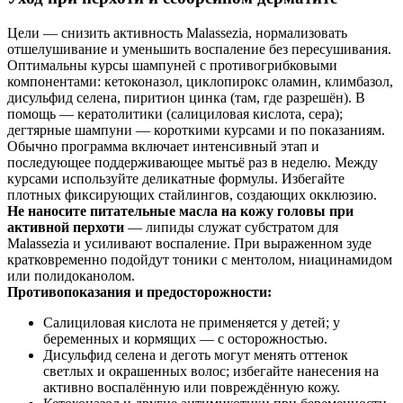
Цели — снизить активность Malassezia, нормализовать
отшелушивание и уменьшить воспаление без пересушивания.
Оптимальны курсы шампуней с противогрибковыми
компонентами: кетоконазол, циклопирокс оламин, климбазол,
дисульфид селена, пиритион цинка (там, где разрешён). В
помощь — кератолитики (салициловая кислота, сера);
дегтярные шампуни — короткими курсами и по показаниям.
Обычно программа включает интенсивный этап и
последующее поддерживающее мытьё раз в неделю. Между
курсами используйте деликатные формулы. Избегайте
плотных фиксирующих стайлингов, создающих окклюзию.
Не наносите питательные масла на кожу головы при
активной перхоти
— липиды служат субстратом для
Malassezia и усиливают воспаление. При выраженном зуде
кратковременно подойдут тоники с ментолом, ниацинамидом
или полидоканолом.
Противопоказания и предосторожности:
Салициловая кислота не применяется у детей; у
беременных и кормящих — с осторожностью.
Дисульфид селена и деготь могут менять оттенок
светлых и окрашенных волос; избегайте нанесения на
активно воспалённую или повреждённую кожу.