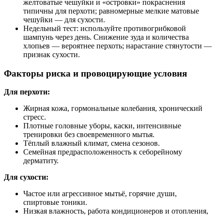
желтоватые чешуйки и «островки» покраснения
типичны для перхоти; равномерные мелкие матовые
чешуйки — для сухости.
Недельный тест: используйте противогрибковой
шампунь через день. Снижение зуда и количества
хлопьев — вероятнее перхоть; нарастание стянутости —
признак сухости.
Факторы риска и провоцирующие условия
Для перхоти:
Жирная кожа, гормональные колебания, хронический
стресс.
Плотные головные уборы, каски, интенсивные
тренировки без своевременного мытья.
Тёплый влажный климат, смена сезонов.
Семейная предрасположенность к себорейному
дерматиту.
Для сухости:
Частое или агрессивное мытьё, горячие души,
спиртовые тоники.
Низкая влажность, работа кондиционеров и отопления,