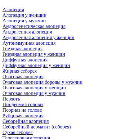
Алопеция
Алопеция у женщин
Алопеция у мужчин
Андрогенетическая алопеция
Андрогенная алопеция
Андрогенная алопеция у женщин
Аутоиммунная алопеция
Гнездная алопеция
Гнездная алопеция у женщин
Диффузная алопеция
Диффузная алопеция у женщин
Жирная себорея
Очаговая алопеция
Очаговая алопеция бороды у мужчин
Очаговая алопеция у женщин
Очаговая алопеция у мужчин
Перхоть
Пиодермия головы
Псориаз на голове
Рубцовая алопеция
Себорейная алопеция
Себорейный дерматит (себорея)
Сухая себорея
Телогеновая алопеция