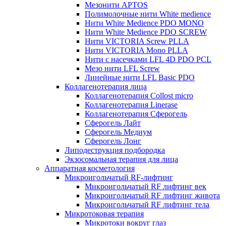
Мезонити APTOS
Полимолочные нити White medience
Нити White Medience PDO MONO
Нити White Medience PDO SCREW
Нити VICTORIA Screw PLLA
Нити VICTORIA Mono PLLA
Нити с насечками LFL 4D PDO PCL
Мезо нити LFL Screw
Линейные нити LFL Basic PDO
Коллагенотерапия лица
Коллагенотерапия Collost micro
Коллагенотерапия Linerase
Коллагенотерапия Сферогель
Сферогель Лайт
Сферогель Медиум
Сферогель Лонг
Липодеструкция подбородка
Экзосомальная терапия для лица
Аппаратная косметология
Микроигольчатый RF-лифтинг
Микроигольчатый RF лифтинг век
Микроигольчатый RF лифтинг живота
Микроигольчатый RF лифтинг тела
Микротоковая терапия
Микротоки вокруг глаз