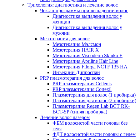
Трихология: диагностика и лечение волос
Чек-ап программы при выпадении волос
Диагностика выпадения волос у
женщин
Диагностика выпадения волос у
мужчин
Мезотерапия для волос
Мезотерапия Мэлсмон
Мезотерапия HAIR X
Мезотерапия Viscoderm Skinko E
Мезотерапия Apriline Hair Line
Мезотерапия Filorga NCTF 135 HA
Инъекции Дипроспан
PRP плазмотерапия для волос
PRP плазмотерапия Cellenis
PRP плазмотерапия Cortexil
Плазмотерапия для волос (1 пробирка)
Плазмотерапия для волос (2 пробирки)
Плазмотерапия Regen Lab BCT RK-
BCT-SP (синяя пробирка)
Лечение волос лазером
ФБМ волосистой части головы без
геля
ФДТ волосистой части головы с гелем
Лечение очаговой алопеции