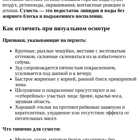
воздух, ретиноиды, окрашивания, контактные реакции и
атопия.
Сухость — это недостаток липидов и воды без
жирного блеска и выраженного воспаления.
Как отличить при визуальном осмотре
Признаки, указывающие на перхоть:
Крупные, рыхлые чешуйки, местами с желтоватым
оттенком, склонные склеиваться из‑за избыточного
себума.
Зуд сопровождается пятнистым покраснением,
усиливается под шапкой и к вечеру.
Быстрое жирнение у корней, ранний блеск прикорневой
зоны.
Шелушение и покраснение присутствуют и на
«себорейных» участках лица: брови, крылья носа,
заушная область.
Хороший отклик на противогрибковые шампуни и
кератолитики, ухудшение или отсутствие эффекта от
питательных масел.
Что типично для сухости:
Мелкие, сухие, матовые белые «пылинки» без