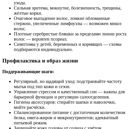
ухода.
Сильная эритема, мокнутие, болезненность, трещины,
жёлтые корки.
Очаговое выпадение волос, ломкие обломанные
стержни, увеличенные лимфоузлы — возможен микоз
волос.
Плотные серебристые бляшки за пределами линии роста
волос — вероятен псориаз.
Симптомы у детей, беременных и кормящих — схемы
подбираются индивидуально.
Профилактика и образ жизни
Поддерживающие шаги:
Регулярный, но щадящий уход: подстраивайте частоту
мытья под тип кожи и сезон.
Управление стрессом и качественный сон — важны для
барьерной функции и регуляции салоотделения.
Гигиена аксессуаров: стирайте шапки и наволочки,
мойте расчёски.
Сбалансированное питание с достаточным количеством
белка, омега‑жиров и микронутриентов; адекватный
питьевой режим.
Защищайте кожу головы от солнца с учётом