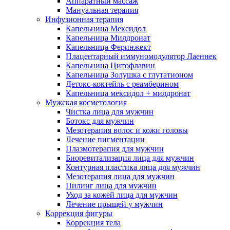
Аппаратный массаж
Мануальная терапия
Инфузионная терапия
Капельница Мексидол
Капельница Милдронат
Капельница Феринжект
Плацентарный иммуномодулятор Лаеннек
Капельница Цитофлавин
Капельница Золушка с глутатионом
Детокс-коктейль с реамберином
Капельница мексидол + милдронат
Мужская косметология
Чистка лица для мужчин
Ботокс для мужчин
Мезотерапия волос и кожи головы
Лечение пигментации
Плазмотерапия для мужчин
Биоревитализация лица для мужчин
Контурная пластика лица для мужчин
Мезотерапия лица для мужчин
Пилинг лица для мужчин
Уход за кожей лица для мужчин
Лечение прыщей у мужчин
Коррекция фигуры
Коррекция тела