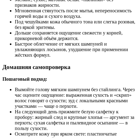
признаков жирности.
Мгновенная стянутость после мытья, непереносимость
горячей воды и сухого воздуха.
Под чешуйками кожа обычного тона или слегка розовая,
без яркой эритемы.
Дольше сохраняется ощущение свежести у корней,
прикорневой объём держится.
Быстрое облегчение от мягких шампуней и
увлажняющих лосьонов, ухудшение при применении
жёстких формул.
Домашняя самопроверка
Пошаговый подход:
Вымойте голову мягким шампунем без стайлинга. Через
час оцените ощущение: выраженная сухость и «скрип»
волос говорят о сухости; зуд с локальными красными
участками — чаще о перхоти.
На следующий день прижмите белую салфетку к
пробору: жирный след и крупные хлопья — аргумент за
перхоть; сухая салфетка и пылевидное осыпание — в
пользу сухости.
Осмотрите кожу при ярком свете: пластинчатые