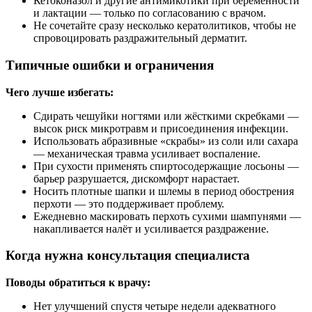
Кетоконазол и другие антимикотики при беременности
и лактации — только по согласованию с врачом.
Не сочетайте сразу несколько кератолитиков, чтобы не
спровоцировать раздражительный дерматит.
Типичные ошибки и ограничения
Чего лучше избегать:
Сдирать чешуйки ногтями или жёсткими скребками —
высок риск микротравм и присоединения инфекции.
Использовать абразивные «скрабы» из соли или сахара
— механическая травма усиливает воспаление.
При сухости применять спиртосодержащие лосьоны —
барьер разрушается, дискомфорт нарастает.
Носить плотные шапки и шлемы в период обострения
перхоти — это поддерживает проблему.
Ежедневно маскировать перхоть сухими шампунями —
накапливается налёт и усиливается раздражение.
Когда нужна консультация специалиста
Поводы обратиться к врачу:
Нет улучшений спустя четыре недели адекватного