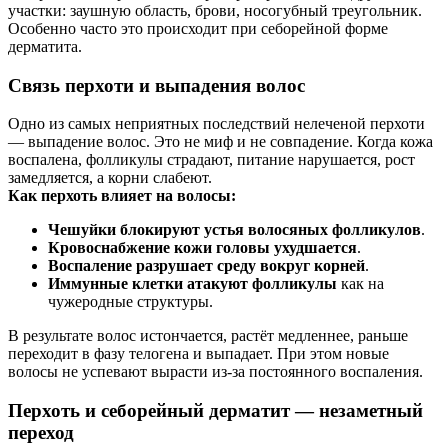
участки: заушную область, брови, носогубный треугольник.
Особенно часто это происходит при себорейной форме
дерматита.
Связь перхоти и выпадения волос
Одно из самых неприятных последствий нелеченой перхоти
— выпадение волос. Это не миф и не совпадение. Когда кожа
воспалена, фолликулы страдают, питание нарушается, рост
замедляется, а корни слабеют.
Как перхоть влияет на волосы:
Чешуйки блокируют устья волосяных фолликулов
.
Кровоснабжение кожи головы ухудшается
.
Воспаление разрушает среду вокруг корней
.
Иммунные клетки атакуют фолликулы
как на
чужеродные структуры.
В результате волос истончается, растёт медленнее, раньше
переходит в фазу телогена и выпадает. При этом новые
волосы не успевают вырасти из-за постоянного воспаления.
Перхоть и себорейный дерматит — незаметный
переход