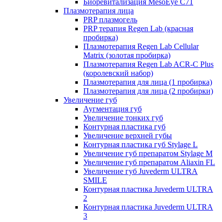
Биоревитализация MesoEye C71
Плазмотерапия лица
PRP плазмогель
PRP терапия Regen Lab (красная
пробирка)
Плазмотерапия Regen Lab Cellular
Matrix (золотая пробирка)
Плазмотерапия Regen Lab ACR-C Plus
(королевский набор)
Плазмотерапия для лица (1 пробирка)
Плазмотерапия для лица (2 пробирки)
Увеличение губ
Аугментация губ
Увеличение тонких губ
Контурная пластика губ
Увеличение верхней губы
Контурная пластика губ Stylage L
Увеличение губ препаратом Stylage M
Увеличение губ препаратом Aliaxin FL
Увеличение губ Juvederm ULTRA
SMILE
Контурная пластика Juvederm ULTRA
2
Контурная пластика Juvederm ULTRA
3