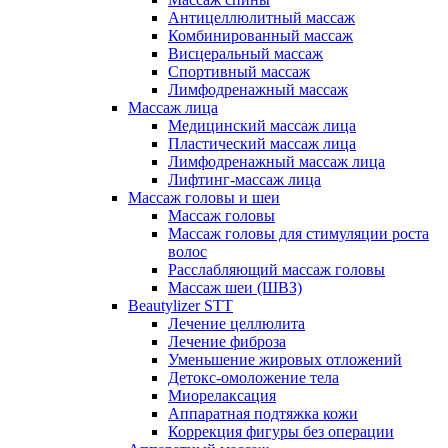
Антицеллюлитный массаж
Комбинированный массаж
Висцеральный массаж
Спортивный массаж
Лимфодренажный массаж
Массаж лица
Медицинский массаж лица
Пластический массаж лица
Лимфодренажный массаж лица
Лифтинг-массаж лица
Массаж головы и шеи
Массаж головы
Массаж головы для стимуляции роста
волос
Расслабляющий массаж головы
Массаж шеи (ШВЗ)
Beautylizer STT
Лечение целлюлита
Лечение фиброза
Уменьшение жировых отложений
Детокс-омоложение тела
Миорелаксация
Аппаратная подтяжка кожи
Коррекция фигуры без операции