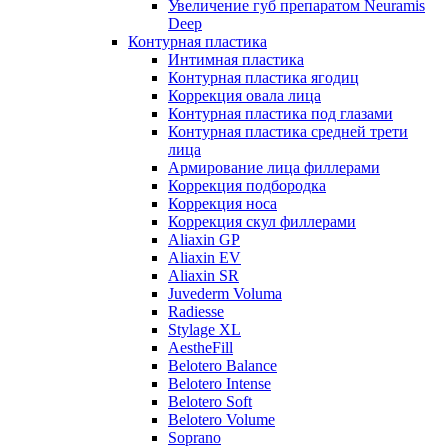
Увеличение губ препаратом Neuramis
Deep
Контурная пластика
Интимная пластика
Контурная пластика ягодиц
Коррекция овала лица
Контурная пластика под глазами
Контурная пластика средней трети
лица
Армирование лица филлерами
Коррекция подбородка
Коррекция носа
Коррекция скул филлерами
Aliaxin GP
Aliaxin EV
Aliaxin SR
Juvederm Voluma
Radiesse
Stylage XL
AestheFill
Belotero Balance
Belotero Intense
Belotero Soft
Belotero Volume
Soprano