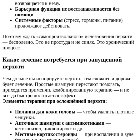
возвращается к нему.
Барьерная функция не восстанавливается без
помощи
.
Системные факторы
(стресс, гормоны, питание)
продолжают действовать.
Поэтому ждать «самопроизвольного» исчезновения перхоти
— бесполезно. Это не простуда и не синяк. Это хронический
процесс.
Какое лечение потребуется при запущенной
перхоти
Чем дольше вы игнорируете перхоть, тем сложнее и дороже
будет лечение. Простые шампуни перестают помогать,
приходится применять комбинированную терапию — и не
всегда быстро достигается эффект.
Элементы терапии при осложнённой перхоти:
Пилинги для кожи головы
— чтобы удалить плотные
чешуйки.
Аптечные шампуни с антимикотиками
—
кетоконазол, циклопирокс и др.
Местные кортикостероиды
— при воспалении и зуде
(только по назначению врача).