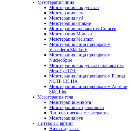
Мезотерапия лица
Мезотерапия вокруг глаз
Мезотерапия век
Мезотерапия губ
Мезотерапия от акне
Мезотерапия препаратом Curacen
Мезотерапия Монако
Мезотерапия Melsmon
Мезотерапия лица препаратом
Viscoderm Skinko E
Мезотерапия лица препаратом
NucleoSpire
Мезотерапия вокруг глаз препаратом
MesoEye С71
Мезотерапия лица препаратом Filorga
NCTF 135 HA
Мезотерапия лица препаратом Apriline
Skin Line
Мезотерапия тела
Мезотерапия живота
Мезотерапия от целлюлита
Липолитическая мезотерапия
Мезотерапия рук
Нитевой лифтинг
Нити под глаза