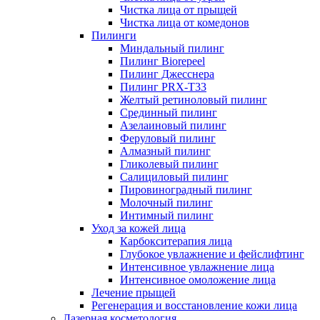
Чистка лица от прыщей
Чистка лица от комедонов
Пилинги
Миндальный пилинг
Пилинг Biorepeel
Пилинг Джесснера
Пилинг PRX-T33
Желтый ретиноловый пилинг
Срединный пилинг
Азелаиновый пилинг
Феруловый пилинг
Алмазный пилинг
Гликолевый пилинг
Салициловый пилинг
Пировиноградный пилинг
Молочный пилинг
Интимный пилинг
Уход за кожей лица
Карбокситерапия лица
Глубокое увлажнение и фейслифтинг
Интенсивное увлажнение лица
Интенсивное омоложение лица
Лечение прыщей
Регенерация и восстановление кожи лица
Лазерная косметология