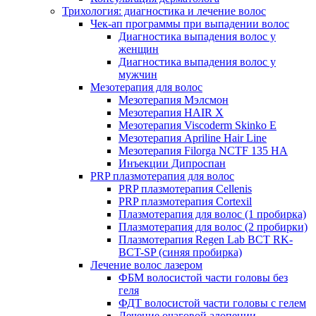
Трихология: диагностика и лечение волос
Чек-ап программы при выпадении волос
Диагностика выпадения волос у
женщин
Диагностика выпадения волос у
мужчин
Мезотерапия для волос
Мезотерапия Мэлсмон
Мезотерапия HAIR X
Мезотерапия Viscoderm Skinko E
Мезотерапия Apriline Hair Line
Мезотерапия Filorga NCTF 135 HA
Инъекции Дипроспан
PRP плазмотерапия для волос
PRP плазмотерапия Cellenis
PRP плазмотерапия Cortexil
Плазмотерапия для волос (1 пробирка)
Плазмотерапия для волос (2 пробирки)
Плазмотерапия Regen Lab BCT RK-
BCT-SP (синяя пробирка)
Лечение волос лазером
ФБМ волосистой части головы без
геля
ФДТ волосистой части головы с гелем
Лечение очаговой алопеции