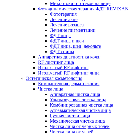
Микротоки от отеков на лице
Фотодинамическая терапия ФДТ REVIXAN
Фототерапия
Лечение акне
Лечение розацеа
Лечение пигментации
ФДТ лица
ФДТ лица и шеи
ФДТ лица, шеи, декольте
ФДТ спины
Аппаратная диагностика кожи
RF-лифтинг лица
Игольчатый RF лифтинг
Игольчатый RF лифтинг лица
Эстетическая косметология
Компьютерная дерматоскопия
Чистка лица
Аппаратная чистка лица
Ультразвуковая чистка лица
Комбинированная чистка лица
Атравматическая чистка лица
Ручная чистка лица
Механическая чистка лица
Чистка лица от черных точек
Чистка лица от угрей