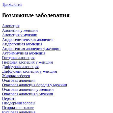
Трихология
Возможные заболевания
Алопеция
Алопеция у женщин
Алопеция у мужчин
Андрогенетическая алопеция
Андрогенная алопеция
Андрогенная алопеция у женщин
Аутоиммунная алопеция
Гнездная алопеция
Гнездная алопеция у женщин
Диффузная алопеция
Диффузная алопеция у женщин
Жирная себорея
Очаговая алопеция
Очаговая алопеция бороды у мужчин
Очаговая алопеция у женщин
Очаговая алопеция у мужчин
Перхоть
Пиодермия головы
Псориаз на голове
Рубцовая алопеция