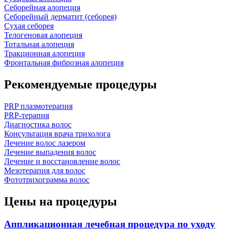
Себорейная алопеция
Себорейный дерматит (себорея)
Сухая себорея
Телогеновая алопеция
Тотальная алопеция
Тракционная алопеция
Фронтальная фиброзная алопеция
Рекомендуемые процедуры
PRP плазмотерапия
PRP-терапия
Диагностика волос
Консультация врача трихолога
Лечение волос лазером
Лечение выпадения волос
Лечение и восстановление волос
Мезотерапия для волос
Фототрихограмма волос
Цены на процедуры
Аппликационная лечебная процедура по уходу