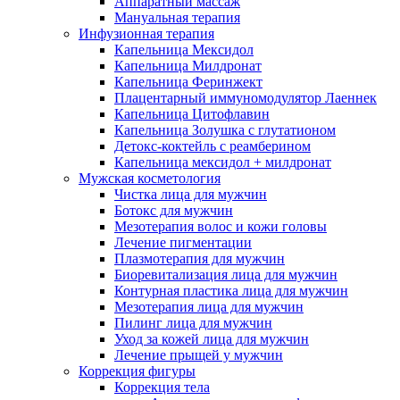
Аппаратный массаж
Мануальная терапия
Инфузионная терапия
Капельница Мексидол
Капельница Милдронат
Капельница Феринжект
Плацентарный иммуномодулятор Лаеннек
Капельница Цитофлавин
Капельница Золушка с глутатионом
Детокс-коктейль с реамберином
Капельница мексидол + милдронат
Мужская косметология
Чистка лица для мужчин
Ботокс для мужчин
Мезотерапия волос и кожи головы
Лечение пигментации
Плазмотерапия для мужчин
Биоревитализация лица для мужчин
Контурная пластика лица для мужчин
Мезотерапия лица для мужчин
Пилинг лица для мужчин
Уход за кожей лица для мужчин
Лечение прыщей у мужчин
Коррекция фигуры
Коррекция тела