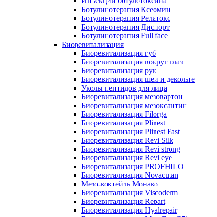
Инъекции ботулотоксина
Ботулинотерапия Ксеомин
Ботулинотерапия Релатокс
Ботулинотерапия Диспорт
Ботулинотерапия Full face
Биоревитализация
Биоревитализация губ
Биоревитализация вокруг глаз
Биоревитализация рук
Биоревитализация шеи и декольте
Уколы пептидов для лица
Биоревитализация мезовартон
Биоревитализация мезоксантин
Биоревитализация Filorga
Биоревитализация Plinest
Биоревитализация Plinest Fast
Биоревитализация Revi Silk
Биоревитализация Revi strong
Биоревитализация Revi eye
Биоревитализация PROFHILO
Биоревитализация Novacutan
Мезо-коктейль Монако
Биоревитализация Viscoderm
Биоревитализация Repart
Биоревитализация Hyalrepair