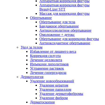
Аппаратная коррекция фигуры
Аппаратная коррекция фигуры
BeautyLizer STT
Массаж для коррекции фигуры
Обертывание
Обертывание для тела
Бандажное обертывание
Антицеллюлитное обертывание
Омоложение + детокс
Обертывание для коррекции фигуры
Антиоксидантное обертывание
Уход за телом
Избавление от лишнего веса
Коррекция силуэта
Лечение целлюлита
Инъекции липолитиков
Устранение растяжек
Лечение гипергидроза
Дерматология
Удаление новообразований
Удаление кератом
Удаление папиллом
Удаление дерматофибромы
Удаление фибром
Дерматоскопия