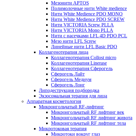
Мезонити APTOS
Полимолочные нити White medience
Нити White Medience PDO MONO
Нити White Medience PDO SCREW
Нити VICTORIA Screw PLLA
Нити VICTORIA Mono PLLA
Нити с насечками LFL 4D PDO PCL
Мезо нити LFL Screw
Линейные нити LFL Basic PDO
Коллагенотерапия лица
Коллагенотерапия Collost micro
Коллагенотерапия Linerase
Коллагенотерапия Сферогель
Сферогель Лайт
Сферогель Медиум
Сферогель Лонг
Липодеструкция подбородка
Экзосомальная терапия для лица
Аппаратная косметология
Микроигольчатый RF-лифтинг
Микроигольчатый RF лифтинг век
Микроигольчатый RF лифтинг живота
Микроигольчатый RF лифтинг тела
Микротоковая терапия
Микротоки вокруг глаз