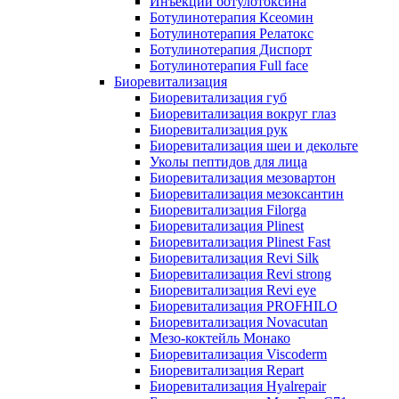
Инъекции ботулотоксина
Ботулинотерапия Ксеомин
Ботулинотерапия Релатокс
Ботулинотерапия Диспорт
Ботулинотерапия Full face
Биоревитализация
Биоревитализация губ
Биоревитализация вокруг глаз
Биоревитализация рук
Биоревитализация шеи и декольте
Уколы пептидов для лица
Биоревитализация мезовартон
Биоревитализация мезоксантин
Биоревитализация Filorga
Биоревитализация Plinest
Биоревитализация Plinest Fast
Биоревитализация Revi Silk
Биоревитализация Revi strong
Биоревитализация Revi eye
Биоревитализация PROFHILO
Биоревитализация Novacutan
Мезо-коктейль Монако
Биоревитализация Viscoderm
Биоревитализация Repart
Биоревитализация Hyalrepair