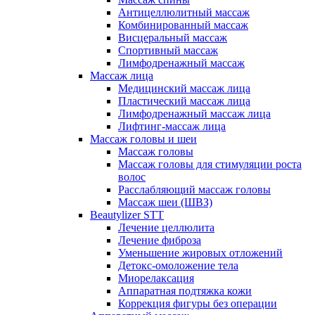
Антицеллюлитный массаж
Комбинированный массаж
Висцеральный массаж
Спортивный массаж
Лимфодренажный массаж
Массаж лица
Медицинский массаж лица
Пластический массаж лица
Лимфодренажный массаж лица
Лифтинг-массаж лица
Массаж головы и шеи
Массаж головы
Массаж головы для стимуляции роста
волос
Расслабляющий массаж головы
Массаж шеи (ШВЗ)
Beautylizer STT
Лечение целлюлита
Лечение фиброза
Уменьшение жировых отложений
Детокс-омоложение тела
Миорелаксация
Аппаратная подтяжка кожи
Коррекция фигуры без операции