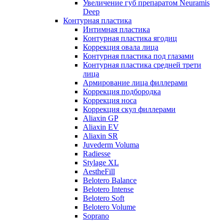
Увеличение губ препаратом Neuramis
Deep
Контурная пластика
Интимная пластика
Контурная пластика ягодиц
Коррекция овала лица
Контурная пластика под глазами
Контурная пластика средней трети
лица
Армирование лица филлерами
Коррекция подбородка
Коррекция носа
Коррекция скул филлерами
Aliaxin GP
Aliaxin EV
Aliaxin SR
Juvederm Voluma
Radiesse
Stylage XL
AestheFill
Belotero Balance
Belotero Intense
Belotero Soft
Belotero Volume
Soprano