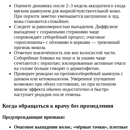
Оцените динамику после 2–3 недель аккуратного ухода
мягким шампунем для жирной/чувствительной кожи.
При перхоти заметно уменьшается шелушение и зуд,
кожа становится спокойнее.
Следите за равномерностью выпадения. Диффузное
выпадение с сохранными стержнями чаще
сопровождает себорейный процесс; очаговые
«проплешины» с обломами и корками — тревожный
признак микоза.
Отметьте вовлечённость зон вне волосистой части.
Себорейные бляшки на лице и за ушами чаще
сочетаются с перхотью; изолированные активные очаги
на голове больше говорят о дерматофитии.
Проверьте реакцию на противосеборейный шампунь с
цинком или кетоконазолом. Умеренное улучшение
возможно при обоих состояниях, но при истинном
микозе эффекта обычно недостаточно и быстро
наступает рецидив после отмены.
Когда обращаться к врачу без промедления
Предупреждающие признаки:
Очаговое выпадение волос, «чёрные точки», плотные