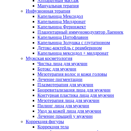
Аппаратный массаж
Мануальная терапия
Инфузионная терапия
Капельница Мексидол
Капельница Милдронат
Капельница Феринжект
Плацентарный иммуномодулятор Лаеннек
Капельница Цитофлавин
Капельница Золушка с глутатионом
Детокс-коктейль с реамберином
Капельница мексидол + милдронат
Мужская косметология
Чистка лица для мужчин
Ботокс для мужчин
Мезотерапия волос и кожи головы
Лечение пигментации
Плазмотерапия для мужчин
Биоревитализация лица для мужчин
Контурная пластика лица для мужчин
Мезотерапия лица для мужчин
Пилинг лица для мужчин
Уход за кожей лица для мужчин
Лечение прыщей у мужчин
Коррекция фигуры
Коррекция тела