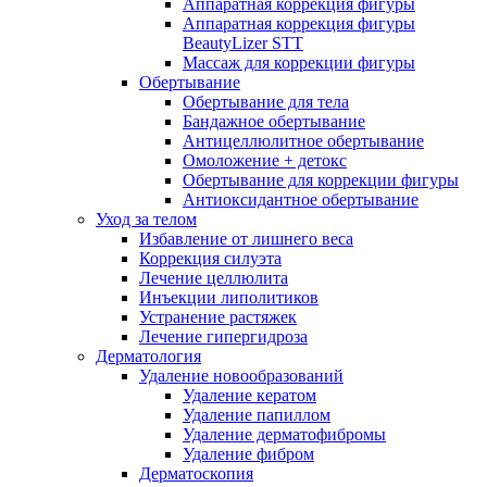
Аппаратная коррекция фигуры
Аппаратная коррекция фигуры
BeautyLizer STT
Массаж для коррекции фигуры
Обертывание
Обертывание для тела
Бандажное обертывание
Антицеллюлитное обертывание
Омоложение + детокс
Обертывание для коррекции фигуры
Антиоксидантное обертывание
Уход за телом
Избавление от лишнего веса
Коррекция силуэта
Лечение целлюлита
Инъекции липолитиков
Устранение растяжек
Лечение гипергидроза
Дерматология
Удаление новообразований
Удаление кератом
Удаление папиллом
Удаление дерматофибромы
Удаление фибром
Дерматоскопия