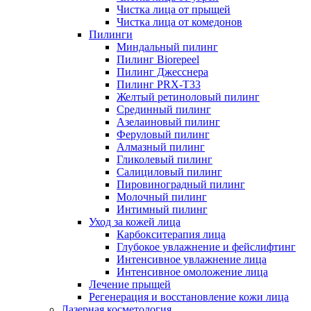
Чистка лица от прыщей
Чистка лица от комедонов
Пилинги
Миндальный пилинг
Пилинг Biorepeel
Пилинг Джесснера
Пилинг PRX-T33
Желтый ретиноловый пилинг
Срединный пилинг
Азелаиновый пилинг
Феруловый пилинг
Алмазный пилинг
Гликолевый пилинг
Салициловый пилинг
Пировиноградный пилинг
Молочный пилинг
Интимный пилинг
Уход за кожей лица
Карбокситерапия лица
Глубокое увлажнение и фейслифтинг
Интенсивное увлажнение лица
Интенсивное омоложение лица
Лечение прыщей
Регенерация и восстановление кожи лица
Лазерная косметология