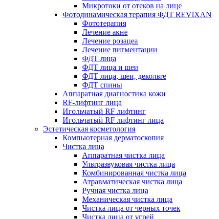
Микротоки от отеков на лице
Фотодинамическая терапия ФДТ REVIXAN
Фототерапия
Лечение акне
Лечение розацеа
Лечение пигментации
ФДТ лица
ФДТ лица и шеи
ФДТ лица, шеи, декольте
ФДТ спины
Аппаратная диагностика кожи
RF-лифтинг лица
Игольчатый RF лифтинг
Игольчатый RF лифтинг лица
Эстетическая косметология
Компьютерная дерматоскопия
Чистка лица
Аппаратная чистка лица
Ультразвуковая чистка лица
Комбинированная чистка лица
Атравматическая чистка лица
Ручная чистка лица
Механическая чистка лица
Чистка лица от черных точек
Чистка лица от угрей