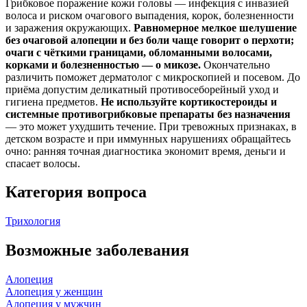
Грибковое поражение кожи головы — инфекция с инвазией
волоса и риском очагового выпадения, корок, болезненности
и заражения окружающих.
Равномерное мелкое шелушение
без очаговой алопеции и без боли чаще говорит о перхоти;
очаги с чёткими границами, обломанными волосами,
корками и болезненностью — о микозе.
Окончательно
различить поможет дерматолог с микроскопией и посевом. До
приёма допустим деликатный противосеборейный уход и
гигиена предметов.
Не используйте кортикостероиды и
системные противогрибковые препараты без назначения
— это может ухудшить течение. При тревожных признаках, в
детском возрасте и при иммунных нарушениях обращайтесь
очно: ранняя точная диагностика экономит время, деньги и
спасает волосы.
Категория вопроса
Трихология
Возможные заболевания
Алопеция
Алопеция у женщин
Алопеция у мужчин