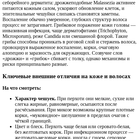
себорейного дерматита: дрожжеподобные Malassezia активнее
питаются кожным салом, ускоряют обновление клеток, и
эпителиальные чешуйки слипаясь становятся заметны.
Воспаление обычно умеренное, глубоких структур волоса
процесс не затрагивает. Грибковое поражение кожи головы —
инвазивная инфекция, чаще дерматофитами (Trichophyton,
Microsporum), реже Candida или смешанной флорой. Такие
грибы способны проникать в роговой слой и стержень волоса,
провоцируя выраженное воспаление, корки, очаговую
алопецию и заразность для окружающих. Созвучие слов
«дрожжи» и «грибок» сбивает с толку, однако механизмы и
риски принципиально разные.
Ключевые внешние отличия на коже и волосах
На что смотреть:
Характер чешуек.
При перхоти они мелкие, сухие или
слегка жирные, равномерные, осыпаются после
расчёсывания. При микозе возможны крупные плотные
корки, «муковидное» шелушение в пределах очагов с
чёткой границей.
Цвет и блеск. Перхоть чаще белая или серовато-белая,
без желтоватых корок. При инфекционном процессе —
желтовато-медовые корки, иногда с гноем, серозное