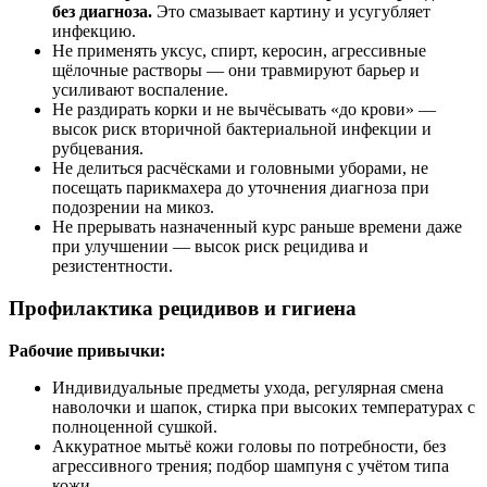
без диагноза.
Это смазывает картину и усугубляет
инфекцию.
Не применять уксус, спирт, керосин, агрессивные
щёлочные растворы — они травмируют барьер и
усиливают воспаление.
Не раздирать корки и не вычёсывать «до крови» —
высок риск вторичной бактериальной инфекции и
рубцевания.
Не делиться расчёсками и головными уборами, не
посещать парикмахера до уточнения диагноза при
подозрении на микоз.
Не прерывать назначенный курс раньше времени даже
при улучшении — высок риск рецидива и
резистентности.
Профилактика рецидивов и гигиена
Рабочие привычки:
Индивидуальные предметы ухода, регулярная смена
наволочки и шапок, стирка при высоких температурах с
полноценной сушкой.
Аккуратное мытьё кожи головы по потребности, без
агрессивного трения; подбор шампуня с учётом типа
кожи.