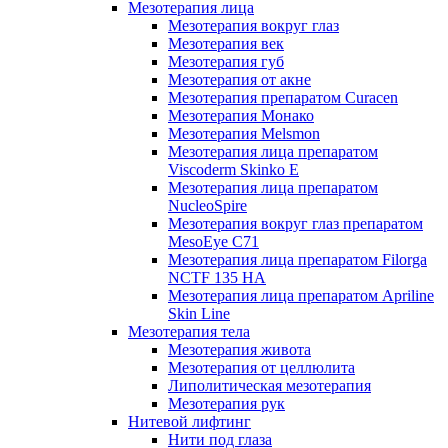
Мезотерапия лица
Мезотерапия вокруг глаз
Мезотерапия век
Мезотерапия губ
Мезотерапия от акне
Мезотерапия препаратом Curacen
Мезотерапия Монако
Мезотерапия Melsmon
Мезотерапия лица препаратом
Viscoderm Skinko E
Мезотерапия лица препаратом
NucleoSpire
Мезотерапия вокруг глаз препаратом
MesoEye С71
Мезотерапия лица препаратом Filorga
NCTF 135 HA
Мезотерапия лица препаратом Apriline
Skin Line
Мезотерапия тела
Мезотерапия живота
Мезотерапия от целлюлита
Липолитическая мезотерапия
Мезотерапия рук
Нитевой лифтинг
Нити под глаза