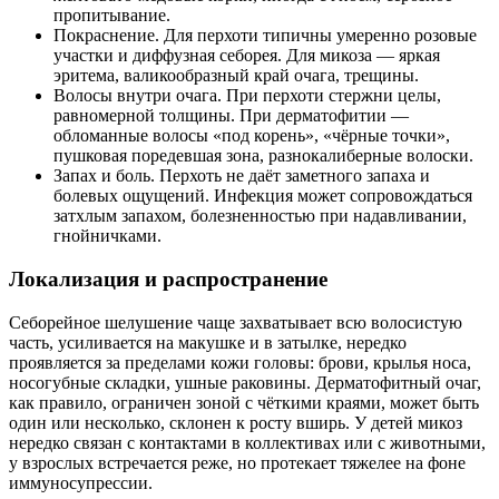
пропитывание.
Покраснение. Для перхоти типичны умеренно розовые
участки и диффузная себорея. Для микоза — яркая
эритема, валикообразный край очага, трещины.
Волосы внутри очага. При перхоти стержни целы,
равномерной толщины. При дерматофитии —
обломанные волосы «под корень», «чёрные точки»,
пушковая поредевшая зона, разнокалиберные волоски.
Запах и боль. Перхоть не даёт заметного запаха и
болевых ощущений. Инфекция может сопровождаться
затхлым запахом, болезненностью при надавливании,
гнойничками.
Локализация и распространение
Себорейное шелушение чаще захватывает всю волосистую
часть, усиливается на макушке и в затылке, нередко
проявляется за пределами кожи головы: брови, крылья носа,
носогубные складки, ушные раковины. Дерматофитный очаг,
как правило, ограничен зоной с чёткими краями, может быть
один или несколько, склонен к росту вширь. У детей микоз
нередко связан с контактами в коллективах или с животными,
у взрослых встречается реже, но протекает тяжелее на фоне
иммуносупрессии.