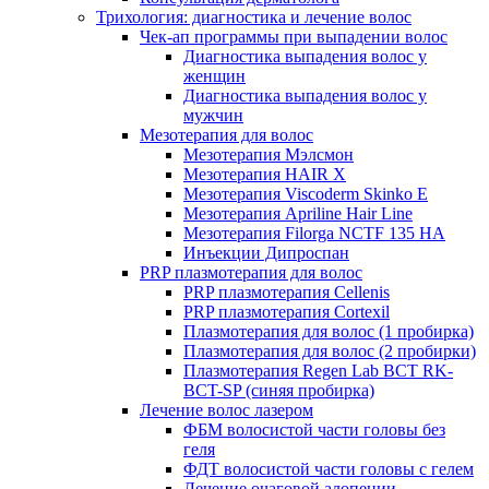
Трихология: диагностика и лечение волос
Чек-ап программы при выпадении волос
Диагностика выпадения волос у
женщин
Диагностика выпадения волос у
мужчин
Мезотерапия для волос
Мезотерапия Мэлсмон
Мезотерапия HAIR X
Мезотерапия Viscoderm Skinko E
Мезотерапия Apriline Hair Line
Мезотерапия Filorga NCTF 135 HA
Инъекции Дипроспан
PRP плазмотерапия для волос
PRP плазмотерапия Cellenis
PRP плазмотерапия Cortexil
Плазмотерапия для волос (1 пробирка)
Плазмотерапия для волос (2 пробирки)
Плазмотерапия Regen Lab BCT RK-
BCT-SP (синяя пробирка)
Лечение волос лазером
ФБМ волосистой части головы без
геля
ФДТ волосистой части головы с гелем
Лечение очаговой алопеции