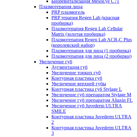
Биоревитализация MesoEye C71
Плазмотерапия лица
PRP плазмогель
PRP терапия Regen Lab (красная
пробирка)
Плазмотерапия Regen Lab Cellular
Matrix (золотая пробирка)
Плазмотерапия Regen Lab ACR-C Plus
(королевский набор)
Плазмотерапия для лица (1 пробирка)
Плазмотерапия для лица (2 пробирки)
Увеличение губ
Аугментация губ
Увеличение тонких губ
Контурная пластика губ
Увеличение верхней губы
Контурная пластика губ Stylage L
Увеличение губ препаратом Stylage M
Увеличение губ препаратом Aliaxin FL
Увеличение губ Juvederm ULTRA
SMILE
Контурная пластика Juvederm ULTRA
2
Контурная пластика Juvederm ULTRA
3