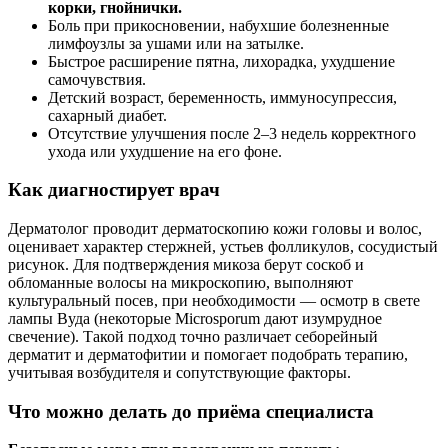
корки, гнойнички.
Боль при прикосновении, набухшие болезненные
лимфоузлы за ушами или на затылке.
Быстрое расширение пятна, лихорадка, ухудшение
самочувствия.
Детский возраст, беременность, иммуносупрессия,
сахарный диабет.
Отсутствие улучшения после 2–3 недель корректного
ухода или ухудшение на его фоне.
Как диагностирует врач
Дерматолог проводит дерматоскопию кожи головы и волос,
оценивает характер стержней, устьев фолликулов, сосудистый
рисунок. Для подтверждения микоза берут соскоб и
обломанные волосы на микроскопию, выполняют
культуральный посев, при необходимости — осмотр в свете
лампы Вуда (некоторые Microsporum дают изумрудное
свечение). Такой подход точно различает себорейный
дерматит и дерматофитии и помогает подобрать терапию,
учитывая возбудителя и сопутствующие факторы.
Что можно делать до приёма специалиста