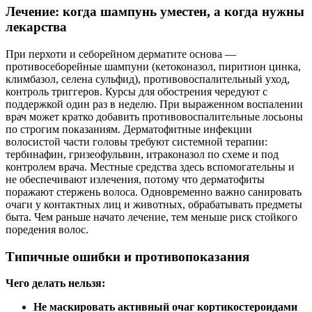
Лечение: когда шампунь уместен, а когда нужны
лекарства
При перхоти и себорейном дерматите основа —
противосеборейные шампуни (кетоконазол, пиритион цинка,
климбазол, селена сульфид), противовоспалительный уход,
контроль триггеров. Курсы для обострения чередуют с
поддержкой один раз в неделю. При выраженном воспалении
врач может кратко добавить противовоспалительные лосьоны
по строгим показаниям. Дерматофитные инфекции
волосистой части головы требуют системной терапии:
тербинафин, гризеофульвин, итраконазол по схеме и под
контролем врача. Местные средства здесь вспомогательны и
не обеспечивают излечения, потому что дерматофиты
поражают стержень волоса. Одновременно важно санировать
очаги у контактных лиц и животных, обрабатывать предметы
быта. Чем раньше начато лечение, тем меньше риск стойкого
поредения волос.
Типичные ошибки и противопоказания
Чего делать нельзя:
Не маскировать активный очаг кортикостероидами