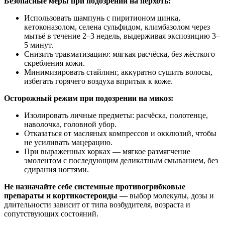
Безопасные меры при подозрении на перхоть:
Использовать шампунь с пиритионом цинка,
кетоконазолом, селена сульфидом, климбазолом через
мытьё в течение 2–3 недель, выдерживая экспозицию 3–
5 минут.
Снизить травматизацию: мягкая расчёска, без жёсткого
скребления кожи.
Минимизировать стайлинг, аккуратно сушить волосы,
избегать горячего воздуха впритык к коже.
Осторожный режим при подозрении на микоз:
Изолировать личные предметы: расчёска, полотенце,
наволочка, головной убор.
Отказаться от масляных компрессов и окклюзий, чтобы
не усиливать мацерацию.
При выраженных корках — мягкое размягчение
эмолентом с последующим деликатным смыванием, без
сдирания ногтями.
Не назначайте себе системные противогрибковые
препараты и кортикостероиды
— выбор молекулы, дозы и
длительности зависит от типа возбудителя, возраста и
сопутствующих состояний.