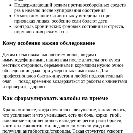
Поддерживающий режим противосеборейных средств
раз в неделю после купирования обострения.
Осмотр домашних животных у ветеринара при
признаках лишая, особенно если болеют дети.
Контроль хронических фоновых состояний и стресса,
нормализация режима сна.
Кому особенно важно обследование
Детям с очаговым выпадением волос, людям с
иммунодефицитами, пациентам после длительного курса
местных стероидов, беременным и кормящим нужно очное
обследование даже при умеренных симптомах. Для
профессионалов бьюти-индустрии любой подозрительный
очаг — повод временно воздержаться от работы с клиентами
и проверить здоровье.
Как сформулировать жалобы на приёме
Кратко опишите, когда появилось шелушение, как менялось,
что усиливает и что уменьшает, есть ли боль, корки, гной,
локальные «проплешины», выпадение ресниц или бровей,
контакты с животными, недавно ли меняли уход или
получали антибиотики/стероиды. Такая структура ускорит