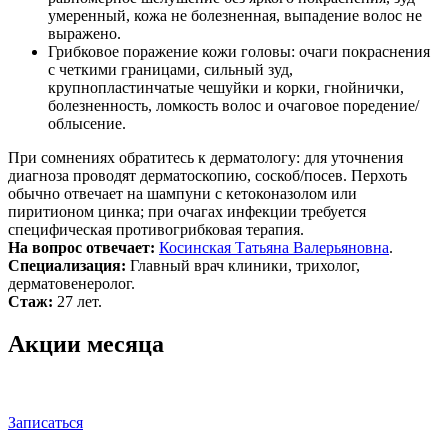
умеренный, кожа не болезненная, выпадение волос не
выражено.
Грибковое поражение кожи головы: очаги покраснения
с четкими границами, сильный зуд,
крупнопластинчатые чешуйки и корки, гнойнички,
болезненность, ломкость волос и очаговое поредение/
облысение.
При сомнениях обратитесь к дерматологу: для уточнения
диагноза проводят дерматоскопию, соскоб/посев. Перхоть
обычно отвечает на шампуни с кетоконазолом или
пиритионом цинка; при очагах инфекции требуется
специфическая противогрибковая терапия.
На вопрос отвечает:
Косинская Татьяна Валерьяновна
.
Специализация:
Главный врач клиники, трихолог,
дерматовенеролог.
Стаж:
27 лет.
Акции месяца
Записаться