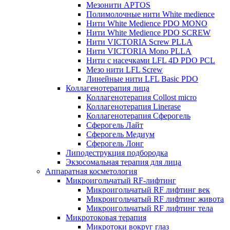
Мезонити APTOS
Полимолочные нити White medience
Нити White Medience PDO MONO
Нити White Medience PDO SCREW
Нити VICTORIA Screw PLLA
Нити VICTORIA Mono PLLA
Нити с насечками LFL 4D PDO PCL
Мезо нити LFL Screw
Линейные нити LFL Basic PDO
Коллагенотерапия лица
Коллагенотерапия Collost micro
Коллагенотерапия Linerase
Коллагенотерапия Сферогель
Сферогель Лайт
Сферогель Медиум
Сферогель Лонг
Липодеструкция подбородка
Экзосомальная терапия для лица
Аппаратная косметология
Микроигольчатый RF-лифтинг
Микроигольчатый RF лифтинг век
Микроигольчатый RF лифтинг живота
Микроигольчатый RF лифтинг тела
Микротоковая терапия
Микротоки вокруг глаз