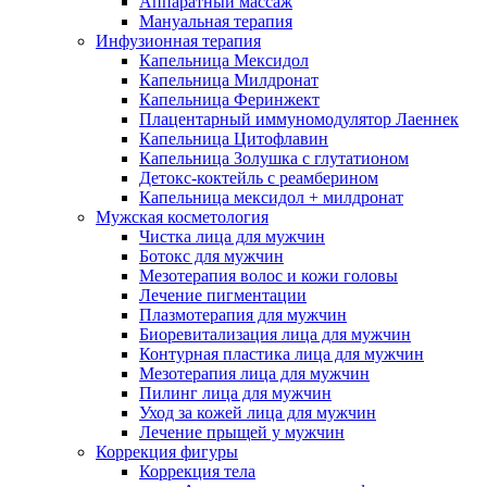
Аппаратный массаж
Мануальная терапия
Инфузионная терапия
Капельница Мексидол
Капельница Милдронат
Капельница Феринжект
Плацентарный иммуномодулятор Лаеннек
Капельница Цитофлавин
Капельница Золушка с глутатионом
Детокс-коктейль с реамберином
Капельница мексидол + милдронат
Мужская косметология
Чистка лица для мужчин
Ботокс для мужчин
Мезотерапия волос и кожи головы
Лечение пигментации
Плазмотерапия для мужчин
Биоревитализация лица для мужчин
Контурная пластика лица для мужчин
Мезотерапия лица для мужчин
Пилинг лица для мужчин
Уход за кожей лица для мужчин
Лечение прыщей у мужчин
Коррекция фигуры
Коррекция тела