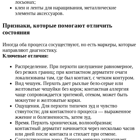
лосьонах;
клеи и ленты для наращивания, металлические
элементы аксессуаров.
Признаки, которые помогают отличить
состояния
Иногда оба процесса сосуществуют, но есть маркеры, которые
направляют диагностику.
Ключевые отличия:
Распределение. При перхоти шелушение равномерное,
без резких границ; при контактном дерматите очаги
локализованы там, где был контакт, с четким контуром.
Вид чешуек. Перхоть дает рыхлые бело‑серые или
желтоватые чешуйки без корок; контактная аллергия
чаще сопровождается эритемой, отеком, может быть
мокнутие и желтоватые корки.
Ощущения. Для перхоти типичен зуд и чувство
стянутости; для контактного процесса — выраженное
жжение и болезненность, затем зуд.
Время. Перхоть хроническая, волнообразная;
контактный дерматит начинается через несколько часов
или дней после контакта и стихает при отмене.
Сопутствующие зоны. Перхоть нередко затрагивает