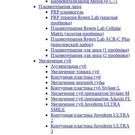
Биоревитализация MesoEye C71
Плазмотерапия лица
PRP плазмогель
PRP терапия Regen Lab (красная
пробирка)
Плазмотерапия Regen Lab Cellular
Matrix (золотая пробирка)
Плазмотерапия Regen Lab ACR-C Plus
(королевский набор)
Плазмотерапия для лица (1 пробирка)
Плазмотерапия для лица (2 пробирки)
Увеличение губ
Аугментация губ
Увеличение тонких губ
Контурная пластика губ
Увеличение верхней губы
Контурная пластика губ Stylage L
Увеличение губ препаратом Stylage M
Увеличение губ препаратом Aliaxin FL
Увеличение губ Juvederm ULTRA
SMILE
Контурная пластика Juvederm ULTRA
2
Контурная пластика Juvederm ULTRA
3