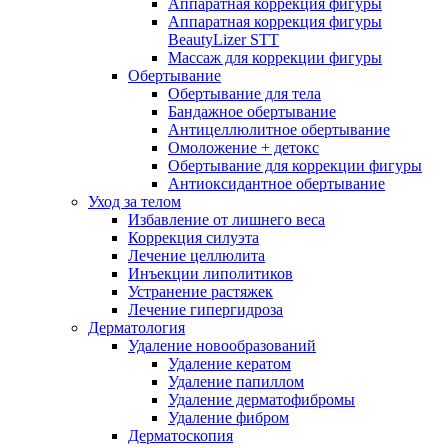
Аппаратная коррекция фигуры
Аппаратная коррекция фигуры
BeautyLizer STT
Массаж для коррекции фигуры
Обертывание
Обертывание для тела
Бандажное обертывание
Антицеллюлитное обертывание
Омоложение + детокс
Обертывание для коррекции фигуры
Антиоксидантное обертывание
Уход за телом
Избавление от лишнего веса
Коррекция силуэта
Лечение целлюлита
Инъекции липолитиков
Устранение растяжек
Лечение гипергидроза
Дерматология
Удаление новообразований
Удаление кератом
Удаление папиллом
Удаление дерматофибромы
Удаление фибром
Дерматоскопия