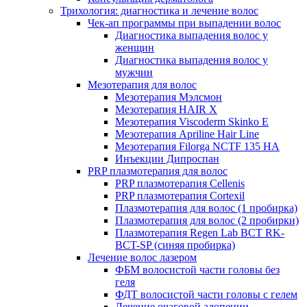
Трихология: диагностика и лечение волос
Чек-ап программы при выпадении волос
Диагностика выпадения волос у
женщин
Диагностика выпадения волос у
мужчин
Мезотерапия для волос
Мезотерапия Мэлсмон
Мезотерапия HAIR X
Мезотерапия Viscoderm Skinko E
Мезотерапия Apriline Hair Line
Мезотерапия Filorga NCTF 135 HA
Инъекции Дипроспан
PRP плазмотерапия для волос
PRP плазмотерапия Cellenis
PRP плазмотерапия Cortexil
Плазмотерапия для волос (1 пробирка)
Плазмотерапия для волос (2 пробирки)
Плазмотерапия Regen Lab BCT RK-
BCT-SP (синяя пробирка)
Лечение волос лазером
ФБМ волосистой части головы без
геля
ФДТ волосистой части головы с гелем
Лечение очаговой алопеции