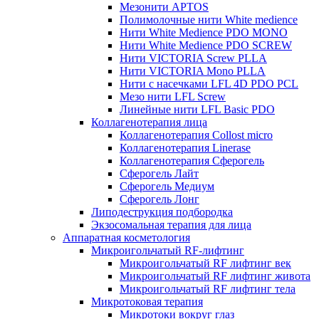
Мезонити APTOS
Полимолочные нити White medience
Нити White Medience PDO MONO
Нити White Medience PDO SCREW
Нити VICTORIA Screw PLLA
Нити VICTORIA Mono PLLA
Нити с насечками LFL 4D PDO PCL
Мезо нити LFL Screw
Линейные нити LFL Basic PDO
Коллагенотерапия лица
Коллагенотерапия Collost micro
Коллагенотерапия Linerase
Коллагенотерапия Сферогель
Сферогель Лайт
Сферогель Медиум
Сферогель Лонг
Липодеструкция подбородка
Экзосомальная терапия для лица
Аппаратная косметология
Микроигольчатый RF-лифтинг
Микроигольчатый RF лифтинг век
Микроигольчатый RF лифтинг живота
Микроигольчатый RF лифтинг тела
Микротоковая терапия
Микротоки вокруг глаз