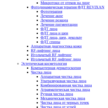
Микротоки от отеков на лице
Фотодинамическая терапия ФДТ REVIXAN
Фототерапия
Лечение акне
Лечение розацеа
Лечение пигментации
ФДТ лица
ФДТ лица и шеи
ФДТ лица, шеи, декольте
ФДТ спины
Аппаратная диагностика кожи
RF-лифтинг лица
Игольчатый RF лифтинг
Игольчатый RF лифтинг лица
Эстетическая косметология
Компьютерная дерматоскопия
Чистка лица
Аппаратная чистка лица
Ультразвуковая чистка лица
Комбинированная чистка лица
Атравматическая чистка лица
Ручная чистка лица
Механическая чистка лица
Чистка лица от черных точек
Чистка лица от угрей