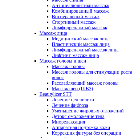
Антицеллюлитный массаж
Комбинированный массаж
Висцеральный массаж
Спортивный массаж
Лимфодренажный массаж
Массаж лица
Медицинский массаж лица
Пластический массаж лица
Лимфодренажный массаж лица
Лифтинг-массаж лица
Массаж головы и шеи
Массаж головы
Массаж головы для стимуляции роста
волос
Расслабляющий массаж головы
Массаж шеи (ШВЗ)
Beautylizer STT
Лечение целлюлита
Лечение фиброза
Уменьшение жировых отложений
Детокс-омоложение тела
Миорелаксация
Аппаратная подтяжка кожи
Коррекция фигуры без операции