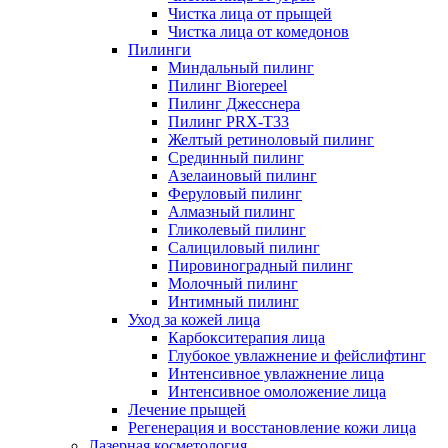
Чистка лица от прыщей
Чистка лица от комедонов
Пилинги
Миндальный пилинг
Пилинг Biorepeel
Пилинг Джесснера
Пилинг PRX-T33
Желтый ретиноловый пилинг
Срединный пилинг
Азелаиновый пилинг
Феруловый пилинг
Алмазный пилинг
Гликолевый пилинг
Салициловый пилинг
Пировиноградный пилинг
Молочный пилинг
Интимный пилинг
Уход за кожей лица
Карбокситерапия лица
Глубокое увлажнение и фейслифтинг
Интенсивное увлажнение лица
Интенсивное омоложение лица
Лечение прыщей
Регенерация и восстановление кожи лица
Лазерная косметология