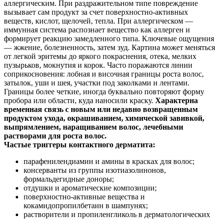
аллергическим. При раздражительном типе повреждение
вызывает сам продукт за счет поверхностно‑активных
веществ, кислот, щелочей, тепла. При аллергическом —
иммунная система распознает вещество как аллерген и
формирует реакцию замедленного типа. Ключевые ощущения
— жжение, болезненность, затем зуд. Картина может меняться
от легкой эритемы до яркого покраснения, отека, мелких
пузырьков, мокнутия и корок. Часто поражаются линии
соприкосновения: лобная и височная границы роста волос,
затылок, уши и шея, участки под заколками и лентами.
Границы более четкие, иногда буквально повторяют форму
пробора или области, куда наносили краску.
Характерна
временная связь с новым или недавно возвращенным
продуктом ухода, окрашиванием, химической завивкой,
выпрямлением, наращиванием волос, лечебными
растворами для роста волос.
Частые триггеры контактного дерматита:
парафенилендиамин и амины в красках для волос;
консерванты из группы изотиазолинонов,
формальдегидные доноры;
отдушки и ароматические композиции;
поверхностно‑активные вещества и
кокамидопропилбетаин в шампунях;
растворители и пропиленгликоль в дерматологических