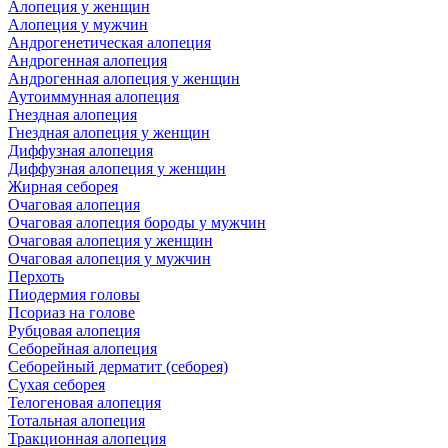
Алопеция у женщин
Алопеция у мужчин
Андрогенетическая алопеция
Андрогенная алопеция
Андрогенная алопеция у женщин
Аутоиммунная алопеция
Гнездная алопеция
Гнездная алопеция у женщин
Диффузная алопеция
Диффузная алопеция у женщин
Жирная себорея
Очаговая алопеция
Очаговая алопеция бороды у мужчин
Очаговая алопеция у женщин
Очаговая алопеция у мужчин
Перхоть
Пиодермия головы
Псориаз на голове
Рубцовая алопеция
Себорейная алопеция
Себорейный дерматит (себорея)
Сухая себорея
Телогеновая алопеция
Тотальная алопеция
Тракционная алопеция