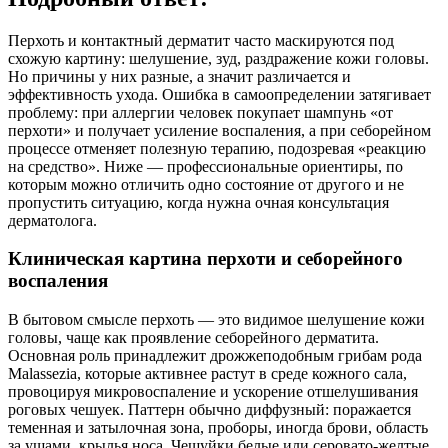
Перхоть и контактный дерматит часто маскируются под
схожую картину: шелушение, зуд, раздражение кожи головы.
Но причины у них разные, а значит различается и
эффективность ухода. Ошибка в самоопределении затягивает
проблему: при аллергии человек покупает шампунь «от
перхоти» и получает усиление воспаления, а при себорейном
процессе отменяет полезную терапию, подозревая «реакцию
на средство». Ниже — профессиональные ориентиры, по
которым можно отличить одно состояние от другого и не
пропустить ситуацию, когда нужна очная консультация
дерматолога.
Клиническая картина перхоти и себорейного
воспаления
В бытовом смысле перхоть — это видимое шелушение кожи
головы, чаще как проявление себорейного дерматита.
Основная роль принадлежит дрожжеподобным грибам рода
Malassezia, которые активнее растут в среде кожного сала,
провоцируя микровоспаление и ускорение отшелушивания
роговых чешуек. Паттерн обычно диффузный: поражается
теменная и затылочная зона, проборы, иногда брови, область
за ушами, крылья носа. Чешуйки белые или серовато‑желтые,