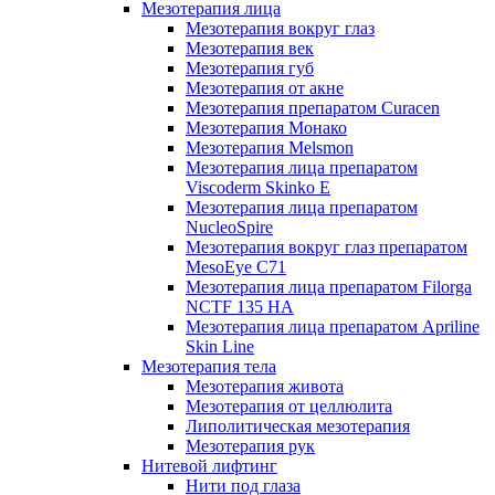
Мезотерапия лица
Мезотерапия вокруг глаз
Мезотерапия век
Мезотерапия губ
Мезотерапия от акне
Мезотерапия препаратом Curacen
Мезотерапия Монако
Мезотерапия Melsmon
Мезотерапия лица препаратом
Viscoderm Skinko E
Мезотерапия лица препаратом
NucleoSpire
Мезотерапия вокруг глаз препаратом
MesoEye С71
Мезотерапия лица препаратом Filorga
NCTF 135 HA
Мезотерапия лица препаратом Apriline
Skin Line
Мезотерапия тела
Мезотерапия живота
Мезотерапия от целлюлита
Липолитическая мезотерапия
Мезотерапия рук
Нитевой лифтинг
Нити под глаза