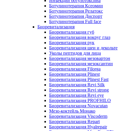
Инъекции ботулотоксина
Ботулинотерапия Ксеомин
Ботулинотерапия Релатокс
Ботулинотерапия Диспорт
Ботулинотерапия Full face
Биоревитализация
Биоревитализация губ
Биоревитализация вокруг глаз
Биоревитализация рук
Биоревитализация шеи и декольте
Уколы пептидов для лица
Биоревитализация мезовартон
Биоревитализация мезоксантин
Биоревитализация Filorga
Биоревитализация Plinest
Биоревитализация Plinest Fast
Биоревитализация Revi Silk
Биоревитализация Revi strong
Биоревитализация Revi eye
Биоревитализация PROFHILO
Биоревитализация Novacutan
Мезо-коктейль Монако
Биоревитализация Viscoderm
Биоревитализация Repart
Биоревитализация Hyalrepair