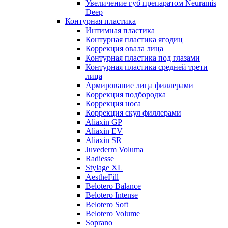
Увеличение губ препаратом Neuramis
Deep
Контурная пластика
Интимная пластика
Контурная пластика ягодиц
Коррекция овала лица
Контурная пластика под глазами
Контурная пластика средней трети
лица
Армирование лица филлерами
Коррекция подбородка
Коррекция носа
Коррекция скул филлерами
Aliaxin GP
Aliaxin EV
Aliaxin SR
Juvederm Voluma
Radiesse
Stylage XL
AestheFill
Belotero Balance
Belotero Intense
Belotero Soft
Belotero Volume
Soprano