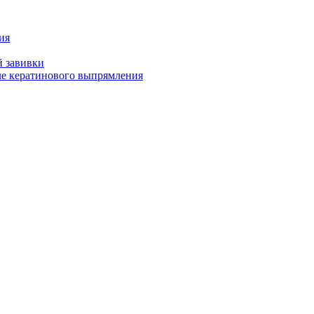
ия
й завивки
ле кератинового выпрямления