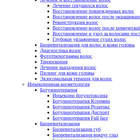
Лечение секущихся волос
Восстановление поврежденных волос
Восстановление волос после окрашиван
Реконструкция волос
Восстановление волос после химическо
Восстановление и уход за волосами пос
Глубокое увлажнение сухих волос
Биоревитализация для волос и кожи головы
Диагностика волос
Фототрихограмма волос
Трихоскопия
Лечение выпадения волос
Пилинг для кожи головы
Экзосомальная терапия для волос
Инъекционная косметология
Ботулинотерапия
Инъекции ботулотоксина
Ботулинотерапия Ксеомин
Ботулинотерапия Релатокс
Ботулинотерапия Диспорт
Ботулинотерапия Full face
Биоревитализация
Биоревитализация губ
Биоревитализация вокруг глаз