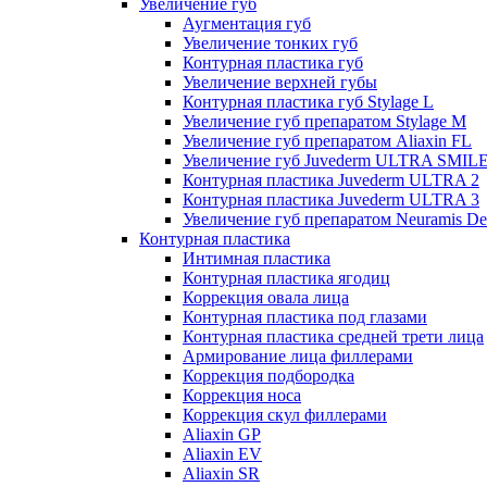
Увеличение губ
Аугментация губ
Увеличение тонких губ
Контурная пластика губ
Увеличение верхней губы
Контурная пластика губ Stylage L
Увеличение губ препаратом Stylage M
Увеличение губ препаратом Aliaxin FL
Увеличение губ Juvederm ULTRA SMIL
Контурная пластика Juvederm ULTRA 2
Контурная пластика Juvederm ULTRA 3
Увеличение губ препаратом Neuramis De
Контурная пластика
Интимная пластика
Контурная пластика ягодиц
Коррекция овала лица
Контурная пластика под глазами
Контурная пластика средней трети лица
Армирование лица филлерами
Коррекция подбородка
Коррекция носа
Коррекция скул филлерами
Aliaxin GP
Aliaxin EV
Aliaxin SR