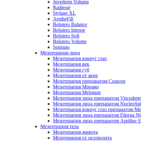
Juvederm Voluma
Radiesse
Stylage XL
AestheFill
Belotero Balance
Belotero Intense
Belotero Soft
Belotero Volume
Soprano
Мезотерапия лица
Мезотерапия вокруг глаз
Мезотерапия век
Мезотерапия губ
Мезотерапия от акне
Мезотерапия препаратом Curacen
Мезотерапия Монако
Мезотерапия Melsmon
Мезотерапия лица препаратом Viscoderm
Мезотерапия лица препаратом NucleoSpi
Мезотерапия вокруг глаз препаратом M
Мезотерапия лица препаратом Filorga 
Мезотерапия лица препаратом Apriline S
Мезотерапия тела
Мезотерапия живота
Мезотерапия от целлюлита