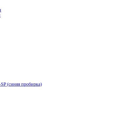
н
н
SP (синяя пробирка)