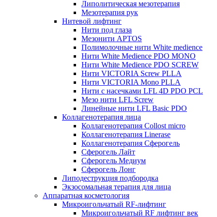
Липолитическая мезотерапия
Мезотерапия рук
Нитевой лифтинг
Нити под глаза
Мезонити APTOS
Полимолочные нити White medience
Нити White Medience PDO MONO
Нити White Medience PDO SCREW
Нити VICTORIA Screw PLLA
Нити VICTORIA Mono PLLA
Нити с насечками LFL 4D PDO PCL
Мезо нити LFL Screw
Линейные нити LFL Basic PDO
Коллагенотерапия лица
Коллагенотерапия Collost micro
Коллагенотерапия Linerase
Коллагенотерапия Сферогель
Сферогель Лайт
Сферогель Медиум
Сферогель Лонг
Липодеструкция подбородка
Экзосомальная терапия для лица
Аппаратная косметология
Микроигольчатый RF-лифтинг
Микроигольчатый RF лифтинг век