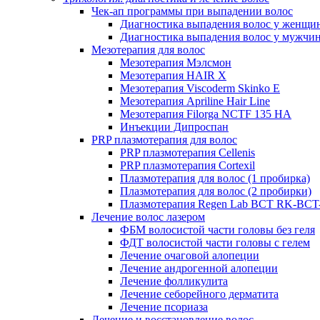
Чек-ап программы при выпадении волос
Диагностика выпадения волос у женщи
Диагностика выпадения волос у мужчи
Мезотерапия для волос
Мезотерапия Мэлсмон
Мезотерапия HAIR X
Мезотерапия Viscoderm Skinko E
Мезотерапия Apriline Hair Line
Мезотерапия Filorga NCTF 135 HA
Инъекции Дипроспан
PRP плазмотерапия для волос
PRP плазмотерапия Cellenis
PRP плазмотерапия Cortexil
Плазмотерапия для волос (1 пробирка)
Плазмотерапия для волос (2 пробирки)
Плазмотерапия Regen Lab BCT RK-BCT-
Лечение волос лазером
ФБМ волосистой части головы без геля
ФДТ волосистой части головы с гелем
Лечение очаговой алопеции
Лечение андрогенной алопеции
Лечение фолликулита
Лечение себорейного дерматита
Лечение псориаза
Лечение и восстановление волос