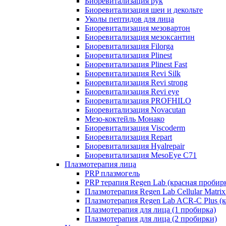
Биоревитализация рук
Биоревитализация шеи и декольте
Уколы пептидов для лица
Биоревитализация мезовартон
Биоревитализация мезоксантин
Биоревитализация Filorga
Биоревитализация Plinest
Биоревитализация Plinest Fast
Биоревитализация Revi Silk
Биоревитализация Revi strong
Биоревитализация Revi eye
Биоревитализация PROFHILO
Биоревитализация Novacutan
Мезо-коктейль Монако
Биоревитализация Viscoderm
Биоревитализация Repart
Биоревитализация Hyalrepair
Биоревитализация MesoEye C71
Плазмотерапия лица
PRP плазмогель
PRP терапия Regen Lab (красная пробир
Плазмотерапия Regen Lab Cellular Matrix
Плазмотерапия Regen Lab ACR-C Plus (к
Плазмотерапия для лица (1 пробирка)
Плазмотерапия для лица (2 пробирки)