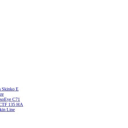
 Skinko E
re
esoEye С71
NCTF 135 HA
kin Line