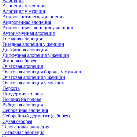
Алопеция
Алопеция у женщин
Алопеция у мужчин
Андрогенетическая алопеция
Андрогенная алопеция
Андрогенная алопеция у женщин
Аутоиммунная алопеция
Гнездная алопеция
Гнездная алопеция у женщин
Диффузная алопеция
Диффузная алопеция у женщин
Жирная себорея
Очаговая алопеция
Очаговая алопеция бороды у мужчин
Очаговая алопеция у женщин
Очаговая алопеция у мужчин
Перхоть
Пиодермия головы
Псориаз на голове
Рубцовая алопеция
Себорейная алопеция
Себорейный дерматит (себорея)
Сухая себорея
Телогеновая алопеция
Тотальная алопеция