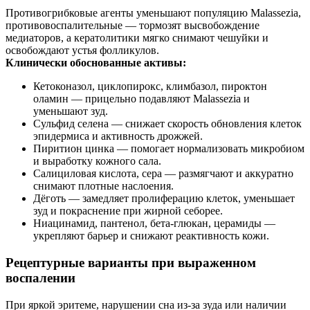
Противогрибковые агенты уменьшают популяцию Malassezia,
противовоспалительные — тормозят высвобождение
медиаторов, а кератолитики мягко снимают чешуйки и
освобождают устья фолликулов.
Клинически обоснованные активы:
Кетоконазол, циклопирокс, климбазол, пироктон
оламин — прицельно подавляют Malassezia и
уменьшают зуд.
Сульфид селена — снижает скорость обновления клеток
эпидермиса и активность дрожжей.
Пиритион цинка — помогает нормализовать микробиом
и выработку кожного сала.
Салициловая кислота, сера — размягчают и аккуратно
снимают плотные наслоения.
Дёготь — замедляет пролиферацию клеток, уменьшает
зуд и покраснение при жирной себорее.
Ниацинамид, пантенол, бета‑глюкан, церамиды —
укрепляют барьер и снижают реактивность кожи.
Рецептурные варианты при выраженном
воспалении
При яркой эритеме, нарушении сна из‑за зуда или наличии