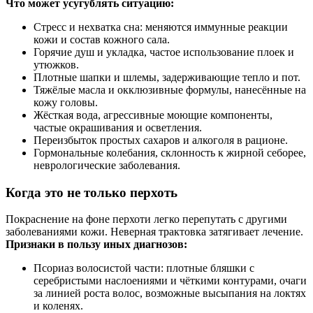
Что может усугублять ситуацию:
Стресс и нехватка сна: меняются иммунные реакции
кожи и состав кожного сала.
Горячие душ и укладка, частое использование плоек и
утюжков.
Плотные шапки и шлемы, задерживающие тепло и пот.
Тяжёлые масла и окклюзивные формулы, нанесённые на
кожу головы.
Жёсткая вода, агрессивные моющие компоненты,
частые окрашивания и осветления.
Переизбыток простых сахаров и алкоголя в рационе.
Гормональные колебания, склонность к жирной себорее,
неврологические заболевания.
Когда это не только перхоть
Покраснение на фоне перхоти легко перепутать с другими
заболеваниями кожи. Неверная трактовка затягивает лечение.
Признаки в пользу иных диагнозов:
Псориаз волосистой части: плотные бляшки с
серебристыми наслоениями и чёткими контурами, очаги
за линией роста волос, возможные высыпания на локтях
и коленях.