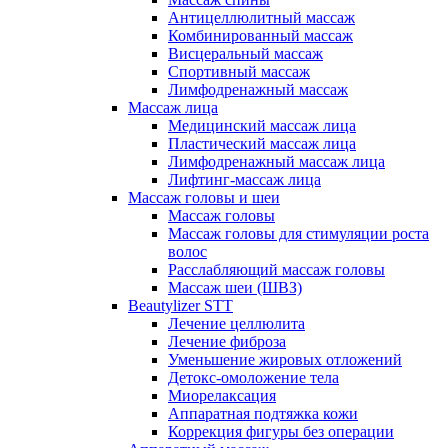
Антицеллюлитный массаж
Комбинированный массаж
Висцеральный массаж
Спортивный массаж
Лимфодренажный массаж
Массаж лица
Медицинский массаж лица
Пластический массаж лица
Лимфодренажный массаж лица
Лифтинг-массаж лица
Массаж головы и шеи
Массаж головы
Массаж головы для стимуляции роста
волос
Расслабляющий массаж головы
Массаж шеи (ШВЗ)
Beautylizer STT
Лечение целлюлита
Лечение фиброза
Уменьшение жировых отложений
Детокс-омоложение тела
Миорелаксация
Аппаратная подтяжка кожи
Коррекция фигуры без операции