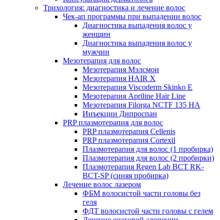
Трихология: диагностика и лечение волос
Чек-ап программы при выпадении волос
Диагностика выпадения волос у
женщин
Диагностика выпадения волос у
мужчин
Мезотерапия для волос
Мезотерапия Мэлсмон
Мезотерапия HAIR X
Мезотерапия Viscoderm Skinko E
Мезотерапия Apriline Hair Line
Мезотерапия Filorga NCTF 135 HA
Инъекции Дипроспан
PRP плазмотерапия для волос
PRP плазмотерапия Cellenis
PRP плазмотерапия Cortexil
Плазмотерапия для волос (1 пробирка)
Плазмотерапия для волос (2 пробирки)
Плазмотерапия Regen Lab BCT RK-
BCT-SP (синяя пробирка)
Лечение волос лазером
ФБМ волосистой части головы без
геля
ФДТ волосистой части головы с гелем
Лечение очаговой алопеции