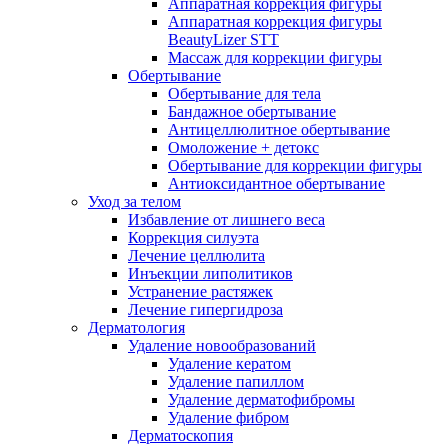
Аппаратная коррекция фигуры
Аппаратная коррекция фигуры
BeautyLizer STT
Массаж для коррекции фигуры
Обертывание
Обертывание для тела
Бандажное обертывание
Антицеллюлитное обертывание
Омоложение + детокс
Обертывание для коррекции фигуры
Антиоксидантное обертывание
Уход за телом
Избавление от лишнего веса
Коррекция силуэта
Лечение целлюлита
Инъекции липолитиков
Устранение растяжек
Лечение гипергидроза
Дерматология
Удаление новообразований
Удаление кератом
Удаление папиллом
Удаление дерматофибромы
Удаление фибром
Дерматоскопия