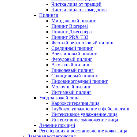
Чистка лица от прыщей
Чистка лица от комедонов
Пилинги
Миндальный пилинг
Пилинг Biorepeel
Пилинг Джесснера
Пилинг PRX-T33
Желтый ретиноловый пилинг
Срединный пилинг
Азелаиновый пилинг
Феруловый пилинг
Алмазный пилинг
Гликолевый пилинг
Салициловый пилинг
Пировиноградный пилинг
Молочный пилинг
Интимный пилинг
Уход за кожей лица
Карбокситерапия лица
Глубокое увлажнение и фейслифтинг
Интенсивное увлажнение лица
Интенсивное омоложение лица
Лечение прыщей
Регенерация и восстановление кожи лица
Лазерная косметология