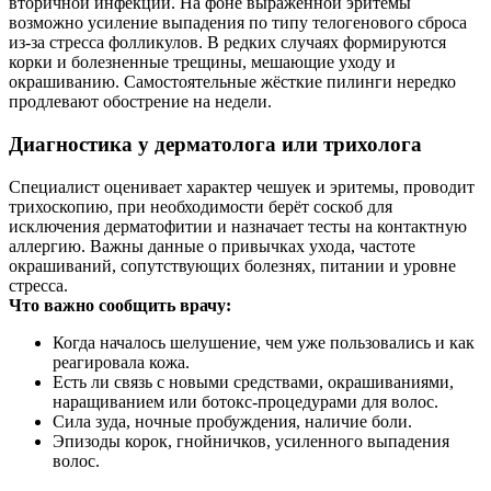
вторичной инфекции. На фоне выраженной эритемы
возможно усиление выпадения по типу телогенового сброса
из‑за стресса фолликулов. В редких случаях формируются
корки и болезненные трещины, мешающие уходу и
окрашиванию. Самостоятельные жёсткие пилинги нередко
продлевают обострение на недели.
Диагностика у дерматолога или трихолога
Специалист оценивает характер чешуек и эритемы, проводит
трихоскопию, при необходимости берёт соскоб для
исключения дерматофитии и назначает тесты на контактную
аллергию. Важны данные о привычках ухода, частоте
окрашиваний, сопутствующих болезнях, питании и уровне
стресса.
Что важно сообщить врачу:
Когда началось шелушение, чем уже пользовались и как
реагировала кожа.
Есть ли связь с новыми средствами, окрашиваниями,
наращиванием или ботокс‑процедурами для волос.
Сила зуда, ночные пробуждения, наличие боли.
Эпизоды корок, гнойничков, усиленного выпадения
волос.