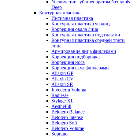
Увеличение губ препаратом Neuramis
Deep
Контурная пластика
Интимная пластика
Контурная пластика ягодиц
Коррекция овала лица
Контурная пластика под глазами
Контурная пластика средней трети
лица
Армирование лица филлерами
Коррекция подбородка
Коррекция носа
Коррекция скул филлерами
Aliaxin GP
Aliaxin EV
Aliaxin SR
Juvederm Voluma
Radiesse
Stylage XL
AestheFill
Belotero Balance
Belotero Intense
Belotero Soft
Belotero Volume
Soprano