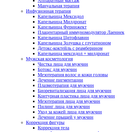
Аппаратный массаж
Мануальная терапия
Инфузионная терапия
Капельница Мексидол
Капельница Милдронат
Капельница Феринжект
Плацентарный иммуномодулятор Лаеннек
Капельница Цитофлавин
Капельница Золушка с глутатионом
Детокс-коктейль с реамберином
Капельница мексидол + милдронат
Мужская косметология
Чистка лица для мужчин
Ботокс для мужчин
Мезотерапия волос и кожи головы
Лечение пигментации
Плазмотерапия для мужчин
Биоревитализация лица для мужчин
Контурная пластика лица для мужчин
Мезотерапия лица для мужчин
Пилинг лица для мужчин
Уход за кожей лица для мужчин
Лечение прыщей у мужчин
Коррекция фигуры
Коррекция тела