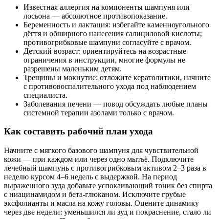
Известная аллергия на компоненты шампуня или
лосьона — абсолютное противопоказание.
Беременность и лактация: избегайте каменноугольного
дёгтя и обширного нанесения салициловой кислоты;
противогрибковые шампуни согласуйте с врачом.
Детский возраст: ориентируйтесь на возрастные
ограничения в инструкции, многие формулы не
разрешены маленьким детям.
Трещины и мокнутие: отложите кератолитики, начните
с противовоспалительного ухода под наблюдением
специалиста.
Заболевания печени — повод обсуждать любые планы
системной терапии азолами только с врачом.
Как составить рабочий план ухода
Начните с мягкого базового шампуня для чувствительной
кожи — при каждом или через одно мытьё. Подключите
лечебный шампунь с противогрибковым активом 2–3 раза в
неделю курсом 4–6 недель с выдержкой. На период
выраженного зуда добавьте успокаивающий тоник без спирта
с ниацинамидом и бета‑глюканом. Исключите грубые
эксфолианты и масла на кожу головы. Оцените динамику
через две недели: уменьшился ли зуд и покраснение, стало ли