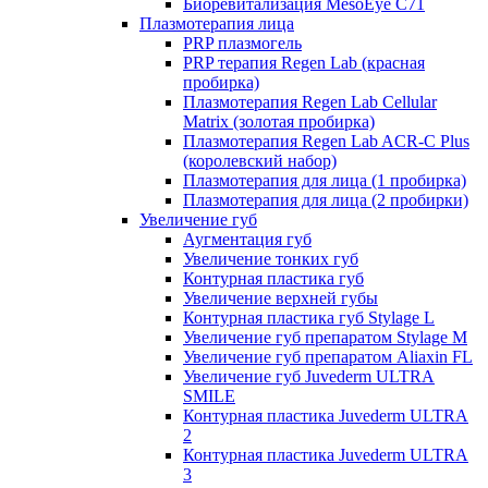
Биоревитализация MesoEye C71
Плазмотерапия лица
PRP плазмогель
PRP терапия Regen Lab (красная
пробирка)
Плазмотерапия Regen Lab Cellular
Matrix (золотая пробирка)
Плазмотерапия Regen Lab ACR-C Plus
(королевский набор)
Плазмотерапия для лица (1 пробирка)
Плазмотерапия для лица (2 пробирки)
Увеличение губ
Аугментация губ
Увеличение тонких губ
Контурная пластика губ
Увеличение верхней губы
Контурная пластика губ Stylage L
Увеличение губ препаратом Stylage M
Увеличение губ препаратом Aliaxin FL
Увеличение губ Juvederm ULTRA
SMILE
Контурная пластика Juvederm ULTRA
2
Контурная пластика Juvederm ULTRA
3