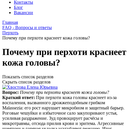
Контакты
Блог
Вакансии
Главная
FAQ - Вопросы и ответы
Перхоть
Почему при перхоти краснеет кожа головы?
Почему при перхоти краснеет
кожа головы?
Показать список разделов
Скрыть список разделов
Вопрос:
Почему при перхоти краснеет кожа головы?
Краткий ответ:
При перхоти кожа головы краснеет из‑за
воспаления, вызванного дрожжеподобным грибком
Malassezia: его рост нарушает микробиом и защитный барьер.
Роговые чешуйки и избыточное сало закупоривают устья,
усиливая раздражение. Зуд провоцирует расчёсы и
микротравмы, отсюда прилив крови и эритема. Агрессивные
шампуни и горячая укладка усугубляют реакцию. Итог —