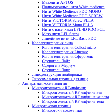
Мезонити APTOS
Полимолочные нити White medience
Нити White Medience PDO MONO
Нити White Medience PDO SCREW
Нити VICTORIA Screw PLLA
Нити VICTORIA Mono PLLA
Нити с насечками LFL 4D PDO PCL
Мезо нити LFL Screw
Линейные нити LFL Basic PDO
Коллагенотерапия лица
Коллагенотерапия Collost micro
Коллагенотерапия Linerase
Коллагенотерапия Сферогель
Сферогель Лайт
Сферогель Медиум
Сферогель Лонг
Липодеструкция подбородка
Экзосомальная терапия для лица
Аппаратная косметология
Микроигольчатый RF-лифтинг
Микроигольчатый RF лифтинг век
Микроигольчатый RF лифтинг живота
Микроигольчатый RF лифтинг тела
Микротоковая терапия
Микротоки вокруг глаз