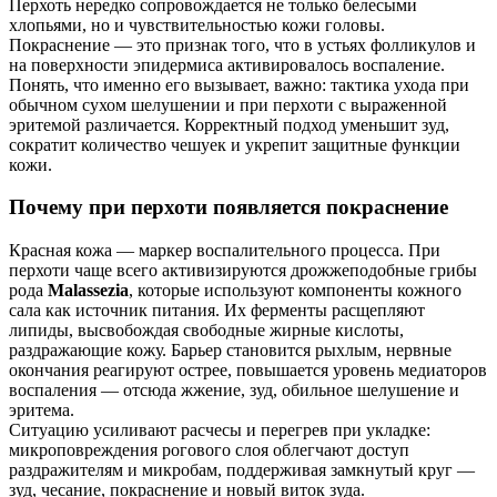
Перхоть нередко сопровождается не только белесыми
хлопьями, но и чувствительностью кожи головы.
Покраснение — это признак того, что в устьях фолликулов и
на поверхности эпидермиса активировалось воспаление.
Понять, что именно его вызывает, важно: тактика ухода при
обычном сухом шелушении и при перхоти с выраженной
эритемой различается. Корректный подход уменьшит зуд,
сократит количество чешуек и укрепит защитные функции
кожи.
Почему при перхоти появляется покраснение
Красная кожа — маркер воспалительного процесса. При
перхоти чаще всего активизируются дрожжеподобные грибы
рода
Malassezia
, которые используют компоненты кожного
сала как источник питания. Их ферменты расщепляют
липиды, высвобождая свободные жирные кислоты,
раздражающие кожу. Барьер становится рыхлым, нервные
окончания реагируют острее, повышается уровень медиаторов
воспаления — отсюда жжение, зуд, обильное шелушение и
эритема.
Ситуацию усиливают расчесы и перегрев при укладке:
микроповреждения рогового слоя облегчают доступ
раздражителям и микробам, поддерживая замкнутый круг —
зуд, чесание, покраснение и новый виток зуда.