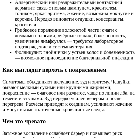
Аллергический или раздражительный контактный
дерматит: связь с новым шампунем, красителем,
тоником; яркая эритема, жжение, возможны мокнутие и
корочки. Нередко виноваты отдушки, консерванты,
красители.
Грибковое поражение волосистой части: очаги с
ломкими волосами, «чёрные точки», болезненность,
увеличение лимфоузлов — требуется лабораторное
подтверждение и системная терапия.
Фолликулит: гнойнички у устьев волос и болезненность
— возможное присоединение бактериальной инфекции.
Как выглядит перхоть с покраснением
Симптомы объединяют шелушение, зуд и эритему. Чешуйки
бывают мелкими сухими или крупными жирными;
покраснение — очаговое или разлитоe, чаще по линии лба, на
темени и за ушами. Зуд нередко усилен вечером и после
перегрева. Расчёсы приводят к ссадинам, усиливают жжение
и могут вызывать точечные кровянистые следы.
Чем это чревато
Затяжное воспаление ослабляет барьер и повышает риск