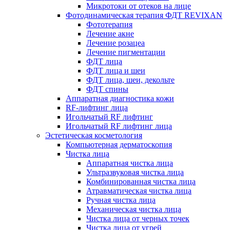
Микротоки от отеков на лице
Фотодинамическая терапия ФДТ REVIXAN
Фототерапия
Лечение акне
Лечение розацеа
Лечение пигментации
ФДТ лица
ФДТ лица и шеи
ФДТ лица, шеи, декольте
ФДТ спины
Аппаратная диагностика кожи
RF-лифтинг лица
Игольчатый RF лифтинг
Игольчатый RF лифтинг лица
Эстетическая косметология
Компьютерная дерматоскопия
Чистка лица
Аппаратная чистка лица
Ультразвуковая чистка лица
Комбинированная чистка лица
Атравматическая чистка лица
Ручная чистка лица
Механическая чистка лица
Чистка лица от черных точек
Чистка лица от угрей