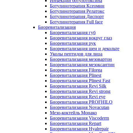
Инъекции ботулотоксина
Ботулинотерапия Ксеомин
Ботулинотерапия Релатокс
Ботулинотерапия Диспорт
Ботулинотерапия Full face
Биоревитализация
Биоревитализация губ
Биоревитализация вокруг глаз
Биоревитализация рук
Биоревитализация шеи и декольте
Уколы пептидов для лица
Биоревитализация мезовартон
Биоревитализация мезоксантин
Биоревитализация Filorga
Биоревитализация Plinest
Биоревитализация Plinest Fast
Биоревитализация Revi Silk
Биоревитализация Revi strong
Биоревитализация Revi eye
Биоревитализация PROFHILO
Биоревитализация Novacutan
Мезо-коктейль Монако
Биоревитализация Viscoderm
Биоревитализация Repart
Биоревитализация Hyalrepair