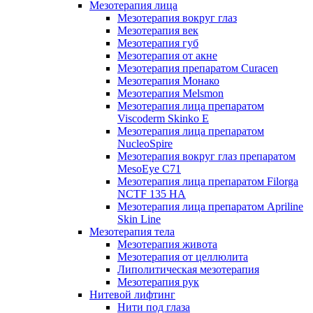
Мезотерапия лица
Мезотерапия вокруг глаз
Мезотерапия век
Мезотерапия губ
Мезотерапия от акне
Мезотерапия препаратом Curacen
Мезотерапия Монако
Мезотерапия Melsmon
Мезотерапия лица препаратом
Viscoderm Skinko E
Мезотерапия лица препаратом
NucleoSpire
Мезотерапия вокруг глаз препаратом
MesoEye С71
Мезотерапия лица препаратом Filorga
NCTF 135 HA
Мезотерапия лица препаратом Apriline
Skin Line
Мезотерапия тела
Мезотерапия живота
Мезотерапия от целлюлита
Липолитическая мезотерапия
Мезотерапия рук
Нитевой лифтинг
Нити под глаза