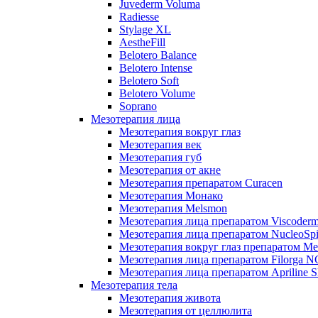
Juvederm Voluma
Radiesse
Stylage XL
AestheFill
Belotero Balance
Belotero Intense
Belotero Soft
Belotero Volume
Soprano
Мезотерапия лица
Мезотерапия вокруг глаз
Мезотерапия век
Мезотерапия губ
Мезотерапия от акне
Мезотерапия препаратом Curacen
Мезотерапия Монако
Мезотерапия Melsmon
Мезотерапия лица препаратом Viscoderm
Мезотерапия лица препаратом NucleoSpi
Мезотерапия вокруг глаз препаратом M
Мезотерапия лица препаратом Filorga 
Мезотерапия лица препаратом Apriline S
Мезотерапия тела
Мезотерапия живота
Мезотерапия от целлюлита