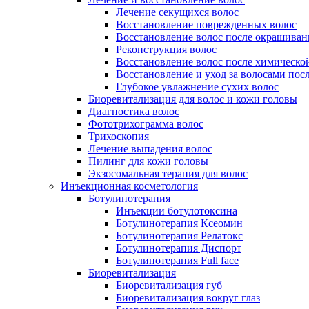
Лечение секущихся волос
Восстановление поврежденных волос
Восстановление волос после окрашиван
Реконструкция волос
Восстановление волос после химическо
Восстановление и уход за волосами пос
Глубокое увлажнение сухих волос
Биоревитализация для волос и кожи головы
Диагностика волос
Фототрихограмма волос
Трихоскопия
Лечение выпадения волос
Пилинг для кожи головы
Экзосомальная терапия для волос
Инъекционная косметология
Ботулинотерапия
Инъекции ботулотоксина
Ботулинотерапия Ксеомин
Ботулинотерапия Релатокс
Ботулинотерапия Диспорт
Ботулинотерапия Full face
Биоревитализация
Биоревитализация губ
Биоревитализация вокруг глаз