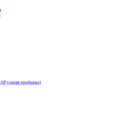
н
н
SP (синяя пробирка)