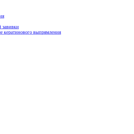
ия
й завивки
ле кератинового выпрямления