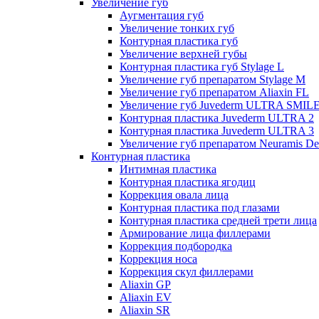
Увеличение губ
Аугментация губ
Увеличение тонких губ
Контурная пластика губ
Увеличение верхней губы
Контурная пластика губ Stylage L
Увеличение губ препаратом Stylage M
Увеличение губ препаратом Aliaxin FL
Увеличение губ Juvederm ULTRA SMIL
Контурная пластика Juvederm ULTRA 2
Контурная пластика Juvederm ULTRA 3
Увеличение губ препаратом Neuramis De
Контурная пластика
Интимная пластика
Контурная пластика ягодиц
Коррекция овала лица
Контурная пластика под глазами
Контурная пластика средней трети лица
Армирование лица филлерами
Коррекция подбородка
Коррекция носа
Коррекция скул филлерами
Aliaxin GP
Aliaxin EV
Aliaxin SR