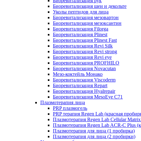
Биоревитализация рук
Биоревитализация шеи и декольте
Уколы пептидов для лица
Биоревитализация мезовартон
Биоревитализация мезоксантин
Биоревитализация Filorga
Биоревитализация Plinest
Биоревитализация Plinest Fast
Биоревитализация Revi Silk
Биоревитализация Revi strong
Биоревитализация Revi eye
Биоревитализация PROFHILO
Биоревитализация Novacutan
Мезо-коктейль Монако
Биоревитализация Viscoderm
Биоревитализация Repart
Биоревитализация Hyalrepair
Биоревитализация MesoEye C71
Плазмотерапия лица
PRP плазмогель
PRP терапия Regen Lab (красная пробир
Плазмотерапия Regen Lab Cellular Matrix
Плазмотерапия Regen Lab ACR-C Plus (к
Плазмотерапия для лица (1 пробирка)
Плазмотерапия для лица (2 пробирки)