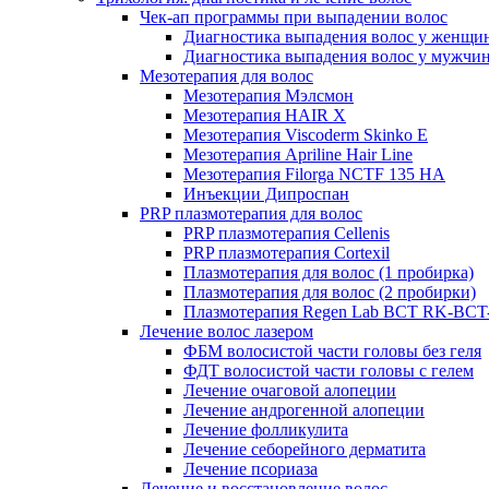
Чек-ап программы при выпадении волос
Диагностика выпадения волос у женщи
Диагностика выпадения волос у мужчи
Мезотерапия для волос
Мезотерапия Мэлсмон
Мезотерапия HAIR X
Мезотерапия Viscoderm Skinko E
Мезотерапия Apriline Hair Line
Мезотерапия Filorga NCTF 135 HA
Инъекции Дипроспан
PRP плазмотерапия для волос
PRP плазмотерапия Cellenis
PRP плазмотерапия Cortexil
Плазмотерапия для волос (1 пробирка)
Плазмотерапия для волос (2 пробирки)
Плазмотерапия Regen Lab BCT RK-BCT-
Лечение волос лазером
ФБМ волосистой части головы без геля
ФДТ волосистой части головы с гелем
Лечение очаговой алопеции
Лечение андрогенной алопеции
Лечение фолликулита
Лечение себорейного дерматита
Лечение псориаза
Лечение и восстановление волос