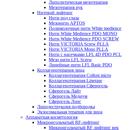
Липолитическая мезотерапия
Мезотерапия рук
Нитевой лифтинг
Нити под глаза
Мезонити APTOS
Полимолочные нити White medience
Нити White Medience PDO MONO
Нити White Medience PDO SCREW
Нити VICTORIA Screw PLLA
Нити VICTORIA Mono PLLA
Нити с насечками LFL 4D PDO PCL
Мезо нити LFL Screw
Линейные нити LFL Basic PDO
Коллагенотерапия лица
Коллагенотерапия Collost micro
Коллагенотерапия Linerase
Коллагенотерапия Сферогель
Сферогель Лайт
Сферогель Медиум
Сферогель Лонг
Липодеструкция подбородка
Экзосомальная терапия для лица
Аппаратная косметология
Микроигольчатый RF-лифтинг
Микроигольчатый RF лифтинг век