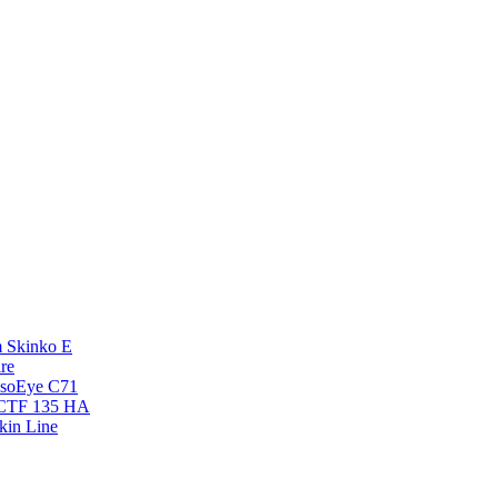
 Skinko E
re
esoEye С71
NCTF 135 HA
kin Line