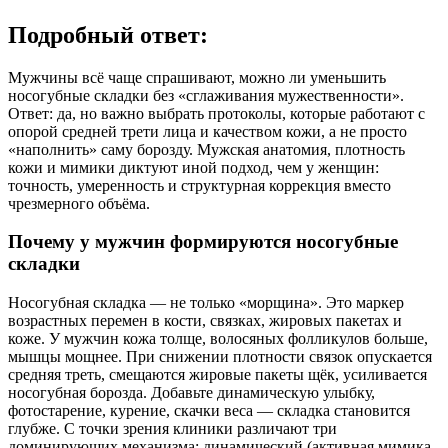
Подробный ответ:
Мужчины всё чаще спрашивают, можно ли уменьшить
носогубные складки без «сглаживания мужественности».
Ответ: да, но важно выбрать протоколы, которые работают с
опорой средней трети лица и качеством кожи, а не просто
«наполнить» саму борозду. Мужская анатомия, плотность
кожи и мимики диктуют иной подход, чем у женщин:
точность, умеренность и структурная коррекция вместо
чрезмерного объёма.
Почему у мужчин формируются носогубные
складки
Носогубная складка — не только «морщина». Это маркер
возрастных перемен в кости, связках, жировых пакетах и
коже. У мужчин кожа толще, волосяных фолликулов больше,
мышцы мощнее. При снижении плотности связок опускается
средняя треть, смещаются жировые пакеты щёк, усиливается
носогубная борозда. Добавьте динамическую улыбку,
фотостарение, курение, скачки веса — складка становится
глубже. С точки зрения клиники различают три
доминирующих механизма: динамический (активная мимика,