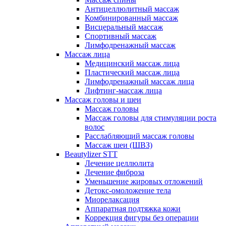
Антицеллюлитный массаж
Комбинированный массаж
Висцеральный массаж
Спортивный массаж
Лимфодренажный массаж
Массаж лица
Медицинский массаж лица
Пластический массаж лица
Лимфодренажный массаж лица
Лифтинг-массаж лица
Массаж головы и шеи
Массаж головы
Массаж головы для стимуляции роста
волос
Расслабляющий массаж головы
Массаж шеи (ШВЗ)
Beautylizer STT
Лечение целлюлита
Лечение фиброза
Уменьшение жировых отложений
Детокс-омоложение тела
Миорелаксация
Аппаратная подтяжка кожи
Коррекция фигуры без операции