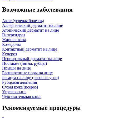
Возможные заболевания
Акне (угревая болезнь)
Аллергический дерматит на лице
Атопический дерматит на лице
Гипергидроз
Жирная кожа
Комедоны
Контактный дерматит на лице
Купероз
Периоральный дерматит на лице
Постакне (пятна, рубцы)
Прыщи на лице
Расширенные поры на лице
Розацеа на лице (розовые угри)
Рубцовая алопеция
Сухая кожа (ксероз)
Угревая сыпь
Чувствительная кожа
Рекомендуемые процедуры