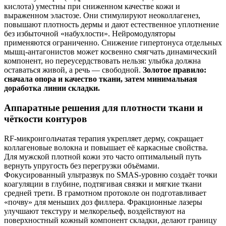
кислота) уместны при сниженном качестве кожи и
выраженном эластозе. Они стимулируют неоколлагенез,
повышают плотность дермы и дают естественное уплотнение
без избыточной «набухлости». Нейромодуляторы
применяются ограниченно. Снижение гипертонуса отдельных
мышц‑антагонистов может косвенно смягчать динамический
компонент, но переусердствовать нельзя: улыбка должна
оставаться живой, а речь — свободной.
Золотое правило:
сначала опора и качество ткани, затем минимальная
доработка линии складки.
Аппаратные решения для плотности ткани и
чёткости контуров
RF‑микроигольчатая терапия укрепляет дерму, сокращает
коллагеновые волокна и повышает её каркасные свойства.
Для мужской плотной кожи это часто оптимальный путь
вернуть упругость без перегрузки объёмами.
Фокусированный ультразвук по SMAS‑уровню создаёт точки
коагуляции в глубине, подтягивая связки и мягкие ткани
средней трети. В грамотном протоколе он подготавливает
«почву» для меньших доз филлера. Фракционные лазеры
улучшают текстуру и мелкорельеф, воздействуют на
поверхностный кожный компонент складки, делают границу