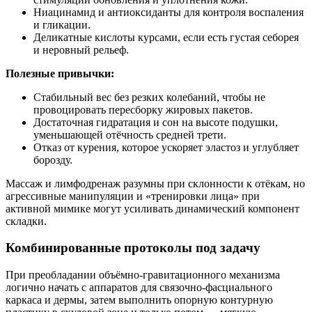
Ниацинамид и антиоксиданты для контроля воспаления
и гликации.
Деликатные кислоты курсами, если есть густая себорея
и неровный рельеф.
Полезные привычки:
Стабильный вес без резких колебаний, чтобы не
провоцировать пересборку жировых пакетов.
Достаточная гидратация и сон на высоте подушки,
уменьшающей отёчность средней трети.
Отказ от курения, которое ускоряет эластоз и углубляет
борозду.
Массаж и лимфодренаж разумны при склонности к отёкам, но
агрессивные манипуляции и «тренировки лица» при
активной мимике могут усиливать динамический компонент
складки.
Комбинированные протоколы под задачу
При преобладании объёмно‑гравитационного механизма
логично начать с аппаратов для связочно‑фасциального
каркаса и дермы, затем выполнить опорную контурную