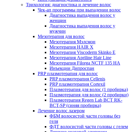
Трихология: диагностика и лечение волос
Чек-ап программы при выпадении волос
Диагностика выпадения волос у
женщин
Диагностика выпадения волос у
мужчин
Мезотерапия для волос
Мезотерапия Мэлсмон
Мезотерапия HAIR X
Мезотерапия Viscoderm Skinko E
Мезотерапия Apriline Hair Line
Мезотерапия Filorga NCTF 135 HA
Инъекции Дипроспан
PRP плазмотерапия для волос
PRP плазмотерапия Cellenis
PRP плазмотерапия Cortexil
Плазмотерапия для волос (1 пробирка)
Плазмотерапия для волос (2 пробирки)
Плазмотерапия Regen Lab BCT RK-
BCT-SP (синяя пробирка)
Лечение волос лазером
ФБМ волосистой части головы без
геля
ФДТ волосистой части головы с гелем
Лечение очаговой алопеции