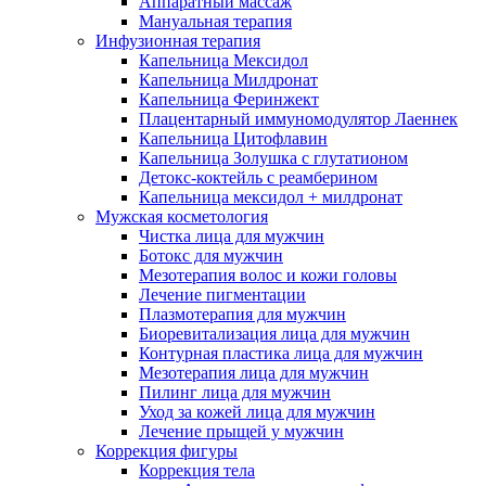
Аппаратный массаж
Мануальная терапия
Инфузионная терапия
Капельница Мексидол
Капельница Милдронат
Капельница Феринжект
Плацентарный иммуномодулятор Лаеннек
Капельница Цитофлавин
Капельница Золушка с глутатионом
Детокс-коктейль с реамберином
Капельница мексидол + милдронат
Мужская косметология
Чистка лица для мужчин
Ботокс для мужчин
Мезотерапия волос и кожи головы
Лечение пигментации
Плазмотерапия для мужчин
Биоревитализация лица для мужчин
Контурная пластика лица для мужчин
Мезотерапия лица для мужчин
Пилинг лица для мужчин
Уход за кожей лица для мужчин
Лечение прыщей у мужчин
Коррекция фигуры
Коррекция тела