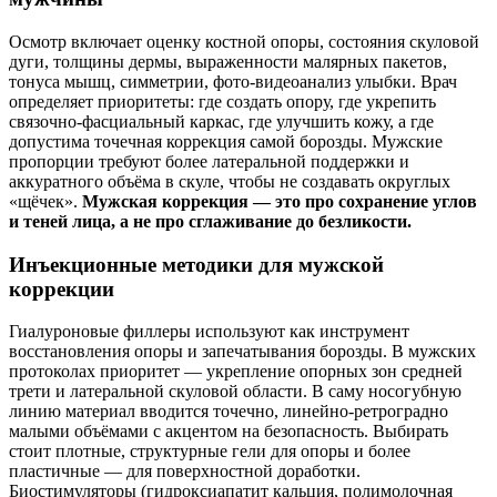
Осмотр включает оценку костной опоры, состояния скуловой
дуги, толщины дермы, выраженности малярных пакетов,
тонуса мышц, симметрии, фото‑видеоанализ улыбки. Врач
определяет приоритеты: где создать опору, где укрепить
связочно‑фасциальный каркас, где улучшить кожу, а где
допустима точечная коррекция самой борозды. Мужские
пропорции требуют более латеральной поддержки и
аккуратного объёма в скуле, чтобы не создавать округлых
«щёчек».
Мужская коррекция — это про сохранение углов
и теней лица, а не про сглаживание до безликости.
Инъекционные методики для мужской
коррекции
Гиалуроновые филлеры используют как инструмент
восстановления опоры и запечатывания борозды. В мужских
протоколах приоритет — укрепление опорных зон средней
трети и латеральной скуловой области. В саму носогубную
линию материал вводится точечно, линейно‑ретроградно
малыми объёмами с акцентом на безопасность. Выбирать
стоит плотные, структурные гели для опоры и более
пластичные — для поверхностной доработки.
Биостимуляторы (гидроксиапатит кальция, полимолочная