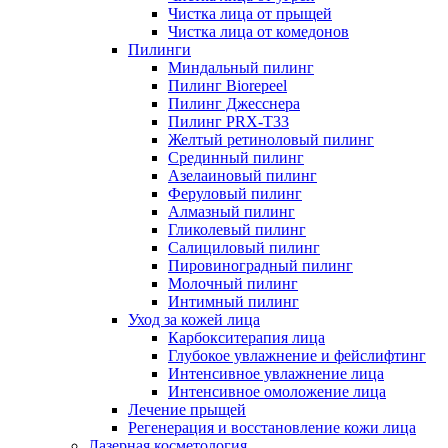
Чистка лица от прыщей
Чистка лица от комедонов
Пилинги
Миндальный пилинг
Пилинг Biorepeel
Пилинг Джесснера
Пилинг PRX-T33
Желтый ретиноловый пилинг
Срединный пилинг
Азелаиновый пилинг
Феруловый пилинг
Алмазный пилинг
Гликолевый пилинг
Салициловый пилинг
Пировиноградный пилинг
Молочный пилинг
Интимный пилинг
Уход за кожей лица
Карбокситерапия лица
Глубокое увлажнение и фейслифтинг
Интенсивное увлажнение лица
Интенсивное омоложение лица
Лечение прыщей
Регенерация и восстановление кожи лица
Лазерная косметология