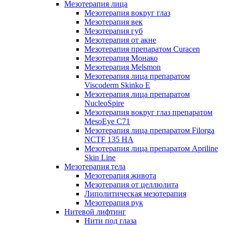
Мезотерапия лица
Мезотерапия вокруг глаз
Мезотерапия век
Мезотерапия губ
Мезотерапия от акне
Мезотерапия препаратом Curacen
Мезотерапия Монако
Мезотерапия Melsmon
Мезотерапия лица препаратом
Viscoderm Skinko E
Мезотерапия лица препаратом
NucleoSpire
Мезотерапия вокруг глаз препаратом
MesoEye С71
Мезотерапия лица препаратом Filorga
NCTF 135 HA
Мезотерапия лица препаратом Apriline
Skin Line
Мезотерапия тела
Мезотерапия живота
Мезотерапия от целлюлита
Липолитическая мезотерапия
Мезотерапия рук
Нитевой лифтинг
Нити под глаза