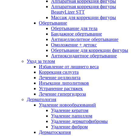
Аппаратная коррекция фигуры
Аппаратная коррекция фигуры
BeautyLizer STT
Массаж для коррекции фигуры
Обертывание
Обертывание для тела
Бандажное обертывание
Антицеллюлитное обертывание
Омоложение + детокс
Обертывание для коррекции фигуры
Антиоксидантное обертывание
Уход за телом
Избавление от лишнего веса
Коррекция силуэта
Лечение целлюлита
Инъекции липолитиков
Устранение растяжек
Лечение гипергидроза
Дерматология
Удаление новообразований
Удаление кератом
Удаление папиллом
Удаление дерматофибромы
Удаление фибром
Дерматоскопия