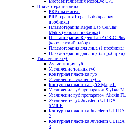
Биоревитализация MesoEye C71
Плазмотерапия лица
PRP плазмогель
PRP терапия Regen Lab (красная
пробирка)
Плазмотерапия Regen Lab Cellular
Matrix (золотая пробирка)
Плазмотерапия Regen Lab ACR-C Plus
(королевский набор)
Плазмотерапия для лица (1 пробирка)
Плазмотерапия для лица (2 пробирки)
Увеличение губ
Аугментация губ
Увеличение тонких губ
Контурная пластика губ
Увеличение верхней губы
Контурная пластика губ Stylage L
Увеличение губ препаратом Stylage M
Увеличение губ препаратом Aliaxin FL
Увеличение губ Juvederm ULTRA
SMILE
Контурная пластика Juvederm ULTRA
2
Контурная пластика Juvederm ULTRA
3