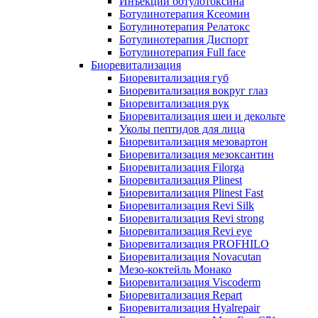
Инъекции ботулотоксина
Ботулинотерапия Ксеомин
Ботулинотерапия Релатокс
Ботулинотерапия Диспорт
Ботулинотерапия Full face
Биоревитализация
Биоревитализация губ
Биоревитализация вокруг глаз
Биоревитализация рук
Биоревитализация шеи и декольте
Уколы пептидов для лица
Биоревитализация мезовартон
Биоревитализация мезоксантин
Биоревитализация Filorga
Биоревитализация Plinest
Биоревитализация Plinest Fast
Биоревитализация Revi Silk
Биоревитализация Revi strong
Биоревитализация Revi eye
Биоревитализация PROFHILO
Биоревитализация Novacutan
Мезо-коктейль Монако
Биоревитализация Viscoderm
Биоревитализация Repart
Биоревитализация Hyalrepair