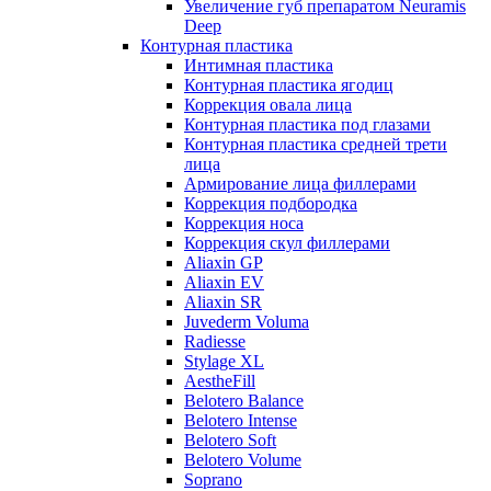
Увеличение губ препаратом Neuramis
Deep
Контурная пластика
Интимная пластика
Контурная пластика ягодиц
Коррекция овала лица
Контурная пластика под глазами
Контурная пластика средней трети
лица
Армирование лица филлерами
Коррекция подбородка
Коррекция носа
Коррекция скул филлерами
Aliaxin GP
Aliaxin EV
Aliaxin SR
Juvederm Voluma
Radiesse
Stylage XL
AestheFill
Belotero Balance
Belotero Intense
Belotero Soft
Belotero Volume
Soprano