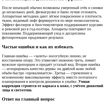
После инъекций обычно возможны умеренный отёк и синяки
до нескольких дней, физнагрузки и баню лучше отложить.
Аппаратные методики дают лёгкое покраснение и плотность
ткани, видимый лифт формируется по мере неоколлагенеза.
Эффект филлеров и биостимуляторов поддерживают курсами
и ревизией раз в год‑полтора. Аппараты повторяют по
показаниям. Поддерживающий уход и дисциплина
фотопротекции продлевают результат.
Частые ошибки и как их избежать
Главная ошибка — «залить» носогубную линию, не
восстановив опору. Это утяжеляет нижнюю треть, ломает
мужские пропорции и придаёт усталый вид. Вторая ошибка
— игнорировать качество дермы: на дряблой коже любой
объём быстро «проваливается». Третья — стремление к
мгновенному максимальному эффекту, вместо поэтапного
планирования и контроля динамики в улыбке.
Умная
коррекция строится от каркаса к коже, с учётом движений
лица и светотени.
Ответ на главный вопрос