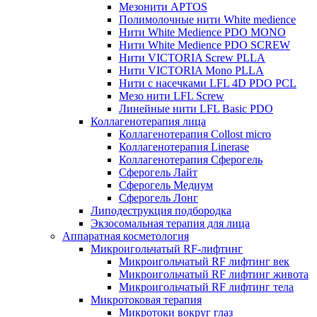
Мезонити APTOS
Полимолочные нити White medience
Нити White Medience PDO MONO
Нити White Medience PDO SCREW
Нити VICTORIA Screw PLLA
Нити VICTORIA Mono PLLA
Нити с насечками LFL 4D PDO PCL
Мезо нити LFL Screw
Линейные нити LFL Basic PDO
Коллагенотерапия лица
Коллагенотерапия Collost micro
Коллагенотерапия Linerase
Коллагенотерапия Сферогель
Сферогель Лайт
Сферогель Медиум
Сферогель Лонг
Липодеструкция подбородка
Экзосомальная терапия для лица
Аппаратная косметология
Микроигольчатый RF-лифтинг
Микроигольчатый RF лифтинг век
Микроигольчатый RF лифтинг живота
Микроигольчатый RF лифтинг тела
Микротоковая терапия
Микротоки вокруг глаз