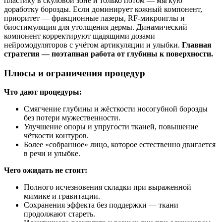
пластику в скуловой зоне и только потом — мягкую
доработку борозды. Если доминирует кожный компонент,
приоритет — фракционные лазеры, RF‑микроиглы и
биостимуляция для утолщения дермы. Динамический
компонент корректируют щадящими дозами
нейромодуляторов с учётом артикуляции и улыбки.
Главная
стратегия — поэтапная работа от глубины к поверхности.
Плюсы и ограничения процедур
Что дают процедуры:
Смягчение глубины и жёсткости носогубной борозды
без потери мужественности.
Улучшение опоры и упругости тканей, повышение
чёткости контуров.
Более «собранное» лицо, которое естественно двигается
в речи и улыбке.
Чего ожидать не стоит:
Полного исчезновения складки при выраженной
мимике и гравитации.
Сохранения эффекта без поддержки — ткани
продолжают стареть.