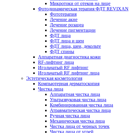
Микротоки от отеков на лице
Фотодинамическая терапия ФДТ REVIXAN
Фототерапия
Лечение акне
Лечение розацеа
Лечение пигментации
ФДТ лица
ФДТ лица и шеи
ФДТ лица, шеи, декольте
ФДТ спины
Аппаратная диагностика кожи
RF-лифтинг лица
Игольчатый RF лифтинг
Игольчатый RF лифтинг лица
Эстетическая косметология
Компьютерная дерматоскопия
Чистка лица
Аппаратная чистка лица
Ультразвуковая чистка лица
Комбинированная чистка лица
Атравматическая чистка лица
Ручная чистка лица
Механическая чистка лица
Чистка лица от черных точек
Чистка лица от угрей