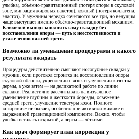
улыбка), объёмно‑гравитационный (потеря опоры в скуловой
зоне, миграция жировых пакетов), кожный (потеря коллагена,
эластоз). У мужчины нередко сочетаются все три, но ведущим
чаще выступает именно объёмно‑гравитационный механизм.
Ключевой вывод: заполнять саму складку без
восстановления опоры — путь к неестественности и
утяжелению нижней трети.
Возможно ли уменьшение процедурами и какого
результата ожидать
Процедуры действительно смягчают носогубные складки у
мужчин, если протокол строится на восстановлении опоры
скуловой области, укреплении связок и улучшении качества
дермы, а уже затем — на деликатной работе по линии
складки. Реалистично рассчитывать на визуальное
уменьшение глубины и жесткости борозды, освежение
средней трети, улучшение текстуры кожи. Полного
«стирания» не бывает, особенно при активной мимике и
выраженной гравитационной компоненте. Важно, чтобы
улыбка осталась открытой, а черты — чёткими.
Как врач формирует план коррекции у
мужчины