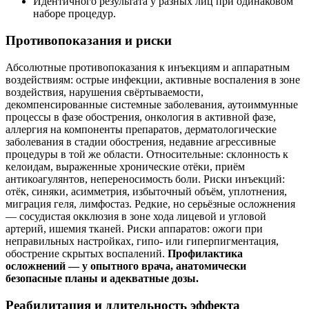
Идентичного результата у разных лиц при одинаковом
наборе процедур.
Противопоказания и риски
Абсолютные противопоказания к инъекциям и аппаратным
воздействиям: острые инфекции, активные воспаления в зоне
воздействия, нарушения свёртываемости,
декомпенсированные системные заболевания, аутоиммунные
процессы в фазе обострения, онкология в активной фазе,
аллергия на компоненты препаратов, дерматологические
заболевания в стадии обострения, недавние агрессивные
процедуры в той же области. Относительные: склонность к
келоидам, выраженные хронические отёки, приём
антикоагулянтов, непереносимость боли. Риски инъекций:
отёк, синяки, асимметрия, избыточный объём, уплотнения,
миграция геля, лимфостаз. Редкие, но серьёзные осложнения
— сосудистая окклюзия в зоне хода лицевой и угловой
артерий, ишемия тканей. Риски аппаратов: ожоги при
неправильных настройках, гипо‑ или гиперпигментация,
обострение скрытых воспалений.
Профилактика
осложнений — у опытного врача, анатомически
безопасные планы и адекватные дозы.
Реабилитация и длительность эффекта