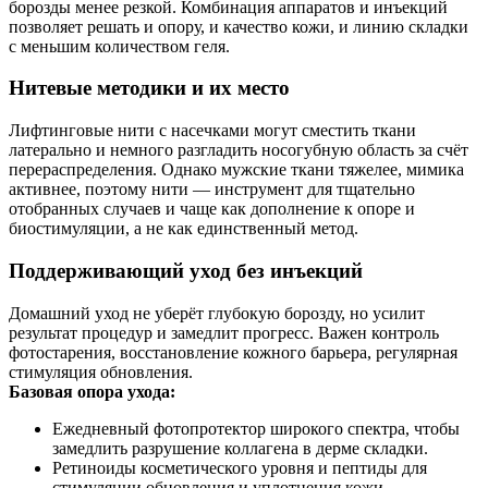
борозды менее резкой. Комбинация аппаратов и инъекций
позволяет решать и опору, и качество кожи, и линию складки
с меньшим количеством геля.
Нитевые методики и их место
Лифтинговые нити с насечками могут сместить ткани
латерально и немного разгладить носогубную область за счёт
перераспределения. Однако мужские ткани тяжелее, мимика
активнее, поэтому нити — инструмент для тщательно
отобранных случаев и чаще как дополнение к опоре и
биостимуляции, а не как единственный метод.
Поддерживающий уход без инъекций
Домашний уход не уберёт глубокую борозду, но усилит
результат процедур и замедлит прогресс. Важен контроль
фотостарения, восстановление кожного барьера, регулярная
стимуляция обновления.
Базовая опора ухода:
Ежедневный фотопротектор широкого спектра, чтобы
замедлить разрушение коллагена в дерме складки.
Ретиноиды косметического уровня и пептиды для
стимуляции обновления и уплотнения кожи.